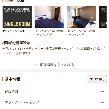
◆シングルルーム◆
【シングルルーム】9平米
【シングルルーム】9平米
／ベッドサイズ
／ベッドサイズ
120×195cm／定員1名～2
120×195cm／定員1名～2
名
名
標準的な部屋設備
全室バストイレ・全室シャワー・全室冷暖房・テレビ・空の冷蔵庫・ズボンプ
レッサー（貸出含む）
部屋情報をもっとみる
基本情報
すべて開く
施設詳細
アクセス・パーキング