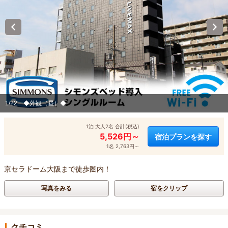
1/22
◆外観（昼）◆
1泊 大人2名 合計(税込)
5,526円～
宿泊プランを探す
1名 2,763円～
京セラドーム大阪まで徒歩圏内！
写真をみる
宿をクリップ
クチコミ