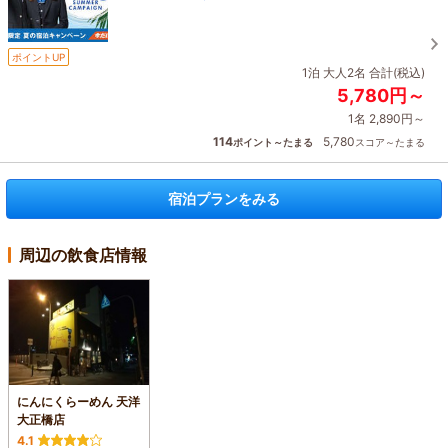
ポイントUP
1泊 大人2名 合計(税込)
5,780円～
1名 2,890円～
114
5,780
ポイント～たまる
スコア～たまる
宿泊プランをみる
周辺の飲食店情報
にんにくらーめん 天洋
大正橋店
4.1