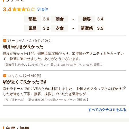
3.4
310件
部屋
3.6
朝食
-
接客
3.4
風呂
3.2
夕食
-
清潔感
3.5
ひーちゃんさん (女性/40代)
朝弁当付きが良かった
値段が安かったけど、部屋は清潔感があり、加湿器やアメニティもそろってい
て、快適に過ごせました。ありがとうございます。
【朝食付】JR-PLUSコラボプラン～1日のはじめをお弁当でちょっぴり豪華に
ユキさん (女性/40代)
駅が近くて良かったです
京セラドームでのLIVEのために利用しました。 外国人のスタッフさんばかりで
したが皆さん丁寧に接客、挨拶していただき気持ちが…
【リブ得セール】《最大15％OFF》お得なセールプラン【素泊り】
すべてのクチコミをみる
部屋・設備