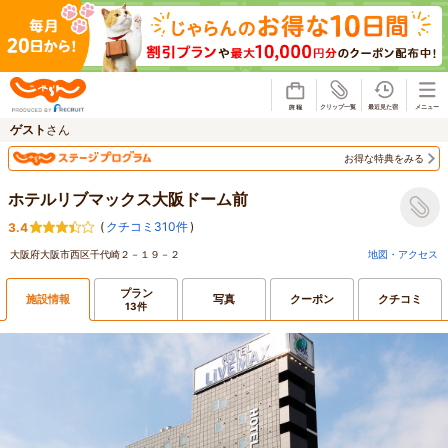
じゃらん
ゲスト
さん
お得な特典をみる
ホテルリブマックス大阪ドーム前
(
クチコミ310件
)
3.4
大阪府大阪市西区千代崎２－１９－２
地図・アクセス
プラン
施設情報
写真
クーポン
クチコミ
13件