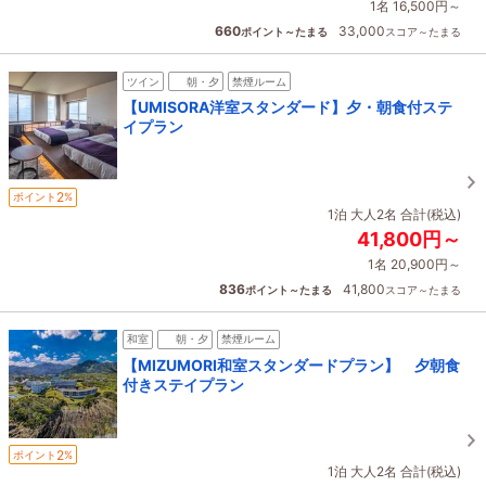
1名 16,500円～
660
33,000
ポイント～たまる
スコア～たまる
ツイン
朝・夕
禁煙ルーム
【UMISORA洋室スタンダード】夕・朝食付ステ
イプラン
2
ポイント
%
1泊 大人2名 合計(税込)
41,800円～
1名 20,900円～
836
41,800
ポイント～たまる
スコア～たまる
和室
朝・夕
禁煙ルーム
【MIZUMORI和室スタンダードプラン】 夕朝食
付きステイプラン
2
ポイント
%
1泊 大人2名 合計(税込)