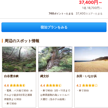
37,400円～
1名 18,700円～
748
37,400
ポイント～たまる
スコア～たまる
宿泊プランをみる
周辺のスポット情報
白谷雲水峡
縄文杉
永田・いなか浜
4.6
4.4
4.2
・電車、バス他で30分 ホ
・車で90分 3月～11月まで
・車で30分
テルより徒歩5分宮之浦港
は車両規制の為シャトルバ
停留所より30分
ス運行（当ホテル始発）
・車で30分