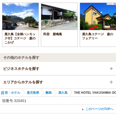
屋久島【全棟ハンモッ
民宿 鹿鳴庵
屋久島コテージ 森の
ク付】コテージ 森の
フェアリー
こかげ
その他のホテルを探す
ビジネスホテルを探す
エリアからホテルを探す
鹿児島県
宿・ホテル
鹿児島県
離島
屋久島
THE HOTEL YAKUSHIMA O
離島
鹿児島県
宿番号:320451
屋久島
離島
このページのTOPへ
▲