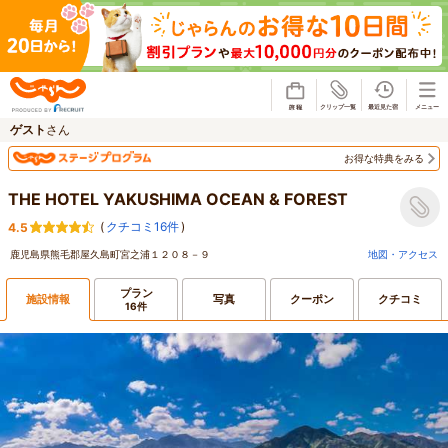
じゃらん
ゲスト
さん
お得な特典をみる
THE HOTEL YAKUSHIMA OCEAN & FOREST
(
クチコミ16件
)
4.5
鹿児島県熊毛郡屋久島町宮之浦１２０８－９
地図・アクセス
プラン
施設情報
写真
クーポン
クチコミ
16件