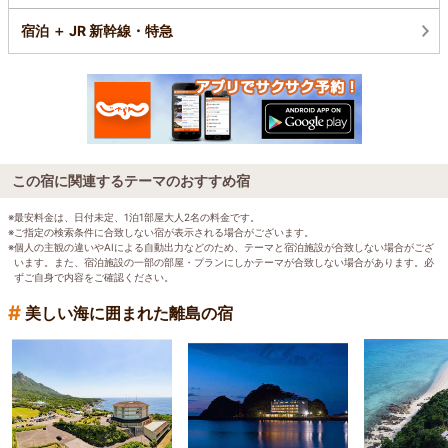
宿泊 ＋ JR 新幹線・特急
この宿に関連するテーマのおすすめ宿
※最安料金は、日付未定、1泊1部屋大人2名の料金です。
※ご指定の検索条件に合致しない宿が表示される場合がございます。
※個人の主観の違いやAIによる自動出力などのため、テーマと宿泊施設が合致しない場合がござ
います。また、宿泊施設の一部の部屋・プランにしかテーマが合致しない場合があります。必
ずご自身で内容をご確認ください。
#
美しい海に囲まれた離島の宿