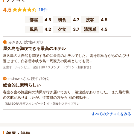
4.5
16件
部屋
4.5
朝食
4.7
接客
4.5
風呂
4.2
夕食
3.7
清潔感
4.5
みきさん (女性/40代)
屋久島を満喫できる最高のホテル
屋久島の大自然を満喫するのに最高のホテルでした。 海を眺めながらのんびり
過ごせて、白谷雲水峡や島一周観光の拠点としても便…
全室オーシャンビュー波音日和！スタンダードプラン（朝食付き）
rndmwlkさん (男性/50代)
総合的に素晴らしい
客室を含め施設内の清掃が行き届いており、清潔感がありました。 また飛行機
の欠航がありましたが、従業員の方から 別の移動手…
【UMISORA洋室スタンダード】夕・朝食付ステイプラン
すべてのクチコミをみる
部屋・設備