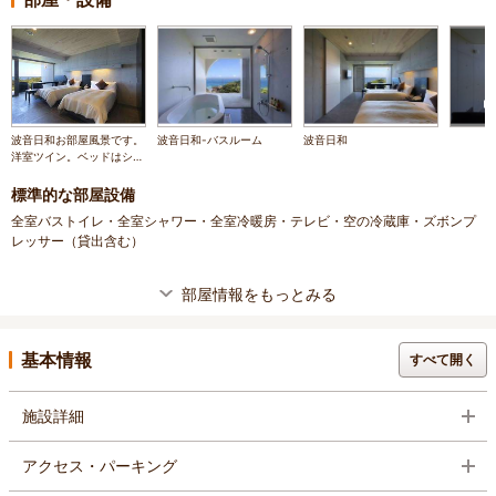
波音日和お部屋風景です。
波音日和-バスルーム
波音日和
洋室ツイン。ベッドはシモ
ンズベッドを採用しており
ます。
標準的な部屋設備
全室バストイレ・全室シャワー・全室冷暖房・テレビ・空の冷蔵庫・ズボンプ
レッサー（貸出含む）
部屋情報をもっとみる
基本情報
すべて開く
施設詳細
アクセス・パーキング