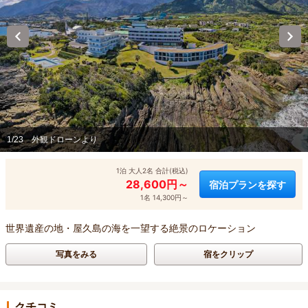
1/23
外観ドローンより
1泊 大人2名 合計(税込)
28,600円～
宿泊プランを探す
1名 14,300円～
世界遺産の地・屋久島の海を一望する絶景のロケーション
写真をみる
宿をクリップ
クチコミ