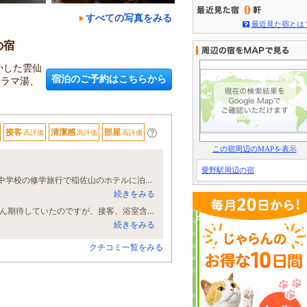
0
すべての写真をみる
最近見た宿とは
の宿
かした雲仙
宿泊のご予約はこちらから
ノラマ湯、
接客
清潔感
部屋
高評価
高評価
高評価
この宿周辺のMAPを表示
愛野駅周辺の宿
今回の旅行は娘の誕生日に合わせて、久々に長崎旅行に行きました。自分自身は中学校の修学旅行で稲佐山のホテルに泊まった以来なので、実に25年ぶりぐらいです。雲仙はもちろん初めてだったので、熟考して、口コミと評価から、雲仙福田屋さんに決めました。 ちなみに、スタンダードツインの部屋で、三世代合計7人で宿泊しました。 よく手入れされてる旅館です。設備の古さは感じますが、清掃されていると思います。館内にエレベーターが1つしかないので、食事の時は階段利用になるかも知れません。 ロビーに昔ながらの遊戯があるので、今の子供は新鮮に感じると思います。 お風呂は露天風呂もあります。広さはそこまでないですが、源泉掛け流しの泉質は最高です。 夜ご飯、朝ごはん共に、地物が利用されており、味付けも丁寧にされていました。口コミが高いのも納得です。 3歳児二人には食事なしにしてましたが、白飯を1番先に出してくれました。気遣いにとても感銘を受けました。 また行きたいと感じさせたくれる宿でした。 今後利用される方へ感じたことがあるとするなら、車椅子を利用されている方にとっては館内移動等、不便を感じるかもしれません。あと子供が牛乳が好きなので、地元産の牛乳を取り扱っていたら、嬉しかったです。 日本の昔ながらのおもてなし、料理を求めている方は是非宿泊してほしいです。
続きをみる
一人旅で福田屋さんへ一泊させていただきました。 雲仙温泉なので泉質はもちろん期待していたのですが、接客、浴室含む館内の雰囲気、料理の質や工夫など、全てが期待を上回るものでした。食事が完全個室なので、一人旅の方でもゆったり食事やお酒を楽しめると思います。 是非、再訪したいです！
続きをみる
クチコミ一覧をみる