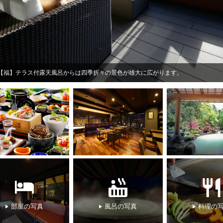
【福】テラス付露天風呂からは四季折々の景色が雄大に広がります。
部屋の写真
風呂の写真
料理の