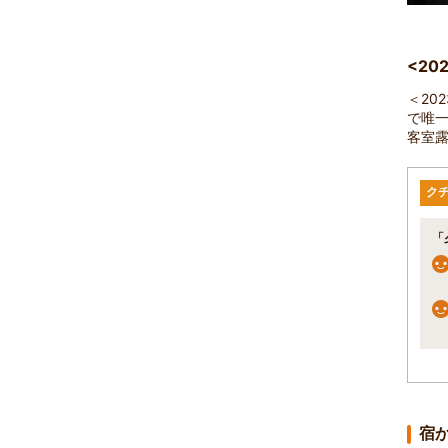
<2
＜20
で唯
客室
ク
「
宿