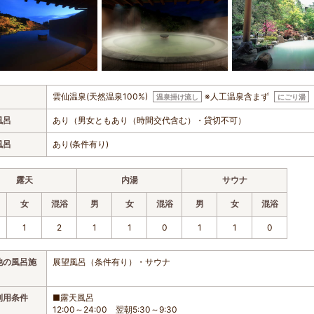
雲仙温泉(天然温泉100%)
※人工温泉含まず
温泉掛け流し
にごり湯
風呂
あり（男女ともあり（時間交代含む）・貸切不可）
風呂
あり(条件有り)
露天
内湯
サウナ
女
混浴
男
女
混浴
男
女
混浴
1
2
1
1
0
1
1
0
他の風呂施
展望風呂（条件有り）・サウナ
利用条件
■露天風呂
12:00～24:00 翌朝5:30～9:30