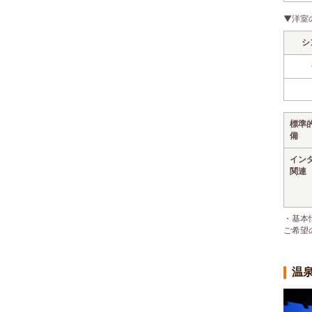
▼洋室
シ
標準
備
イン
関連
・基本
ご希望
温