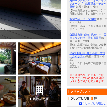
海のサウナ＆スパ オールイン
クルーシブ 島原温泉ホテル南
風楼
(島原・雲仙・小浜)
【神出鬼没タイムセール！】７
月限定販売！早い者勝ちです♪
海辺の宿 つたや旅館
(島原・
仙・小浜)
【雲仙ー小浜】２０２３年１月
リニューアル
4
/
5
【福】セミダブルサイズツイ
白濁源泉掛け流し湯めぐり 民
芸モダンの宿 雲仙福田屋
(島
原・雲仙・小浜)
雲仙、島原半島の美味しい食材
を使った究極の蒸料理天ぷらで
100％源泉掛け流しの宿 雲仙
スカイホテル
(島原・雲仙・小
浜)
８月１５日は長崎伝統行事『聖
霊流し』
※「注目の宿・ホテル」とは、
ご覧になっている県の注目宿・
ホテルをご紹介しております。
クリップリスト
0
写真
施設の写真
クリップした宿とは