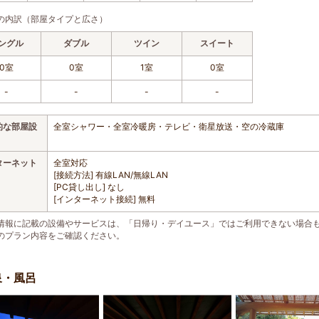
の内訳（部屋タイプと広さ）
ングル
ダブル
ツイン
スイート
0室
0室
1室
0室
-
-
-
-
的な部屋設
全室シャワー・全室冷暖房・テレビ・衛星放送・空の冷蔵庫
ターネット
全室対応
[接続方法] 有線LAN/無線LAN
[PC貸し出し] なし
[インターネット接続] 無料
情報に記載の設備やサービスは、「日帰り・デイユース」ではご利用できない場合
のプラン内容をご確認ください。
泉・風呂