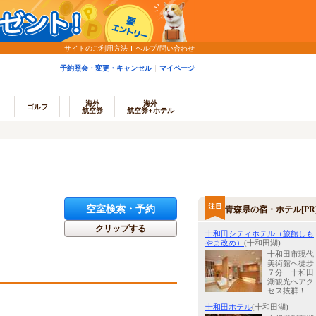
サイトのご利用方法
ヘルプ/問い合わせ
予約照会・変更・キャンセル
マイページ
海外
海外
ゴルフ
航空券
航空券+ホテル
空室検索・予約
青森県の宿・ホテル[PR
クリップする
十和田シティホテル（旅館しも
やま改め）
(十和田湖)
十和田市現代
美術館へ徒歩
７分 十和田
湖観光へアク
セス抜群！
十和田ホテル
(十和田湖)