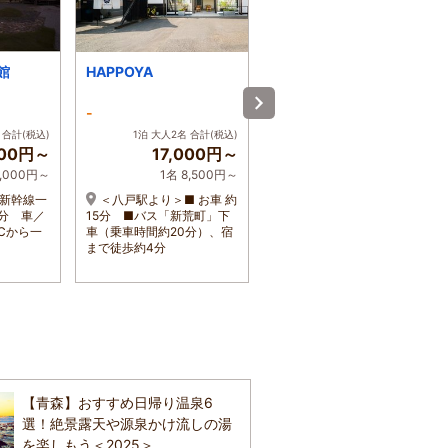
館
HAPPOYA
八戸パークホテル
-
4.2
 合計(税込)
1泊 大人2名 合計(税込)
1泊 大人2名 合計(税込)
000円～
17,000円～
13,200円～
6,000円～
1名 8,500円～
1名 6,600円～
北新幹線一
＜八戸駅より＞■ お車 約
東北新幹線八戸駅→八戸
分 車／
15分 ■バス「新荒町」下
線乗り換え→本八戸駅下
Cから一
車（乗車時間約20分）、宿
車、車で8分
まで徒歩約4分
【青森】おすすめ日帰り温泉6
選！絶景露天や源泉かけ流しの湯
を楽しもう＜2025＞