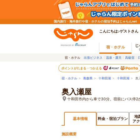
国内旅行・海外旅行や宿・ホテルの宿泊予約はじゃらんnet
こんにちは♪ゲストさん
じ
宿・ホテル
宿・ホテル
出張ビジネス
温泉・露天
高級宿
ポイントがたまる・つかえる
宿・ホテル
>
青森県
>
十和田湖
>
十和田湖
> 奥
奥入瀬屋
十和田市内から車で30分。宿前にバス停2
地
基本情報
料金・宿泊プラン
アク
施設概要