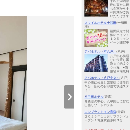
十和田湖西湖
畔の高台に建
ち全室から十
和田湖がご覧
いただけます
スマイルホテル十和田
(十和田
湖)
期間限定で開
催のポイント
１０％キャン
ペーン開催中
アパホテル〈本八戸〉
(八戸)
八戸中心街通
りに位置し国
道まで約２０
０ｍ程 ■隣
接駐車場無料
アパホテル〈八戸中央〉
(八戸)
中心街に位置し繁華街に徒歩約
５分 広めのお部屋で快適ステ
イ！
八甲田ホテル
(青森)
青森県の中心、八甲田山に佇む
山岳リゾートホテル
レンブラントイン青森
(青森)
２０２５年１１月リブランドオ
ープン！青森駅徒歩約３分