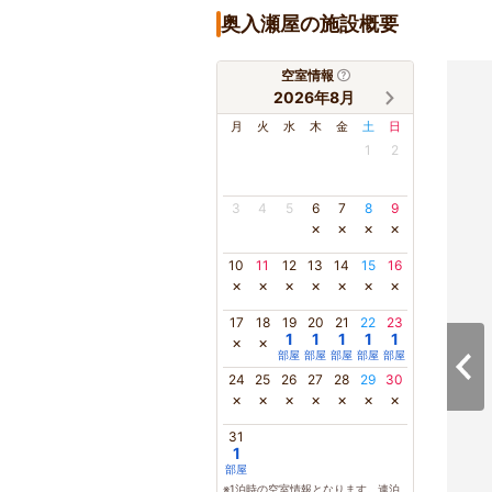
奥入瀬屋の施設概要
空室情報
2026年8月
月
火
水
木
金
土
日
1
2
3
4
5
6
7
8
9
×
×
×
×
10
11
12
13
14
15
16
×
×
×
×
×
×
×
17
18
19
20
21
22
23
1
1
1
1
1
×
×
部屋
部屋
部屋
部屋
部屋
24
25
26
27
28
29
30
×
×
×
×
×
×
×
31
1
部屋
※1泊時の空室情報となります。連泊