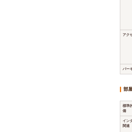
アク
パー
部
標準
備
イン
関連