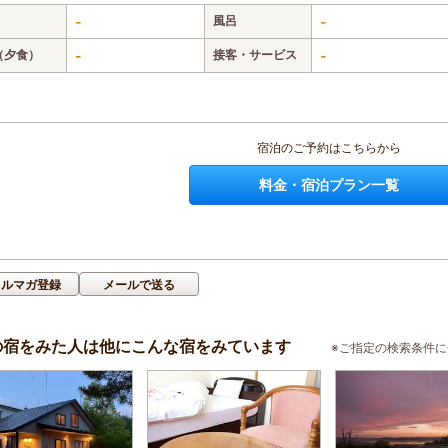
-
風呂
-
（夕食）
-
接客・サービス
-
宿泊のご予約はこちらから
料金・宿泊プラン一覧
メルマガ登録
メールで送る
の宿をみた人は他にこんな宿をみています
※ご指定の検索条件