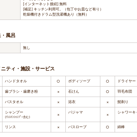
[インターネット接続] 無料
[補足] キッチン利用可。（包丁やお皿など有り）
乾燥機付きドラム型洗濯機あり（無料）
泉・風呂
無し
メニティ・施設・サービス
ハンドタオル
ボディソープ
ドライヤー
○
○
歯ブラシ・歯磨き粉
石けん
羽毛布団
×
○
バスタオル
浴衣
髭剃り
×
×
シャンプー
パジャマ
シャワーキ
×
×
(ﾘﾝｽｲﾝｼｬﾝﾌﾟｰ含む)
リンス
バスローブ
綿棒
×
○