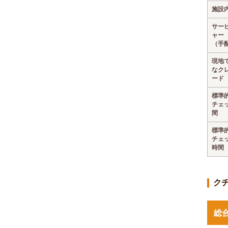
施設
サー
ャー
（手
現地
なク
ード
標準
チェ
間
標準
チェ
時間
ク
総