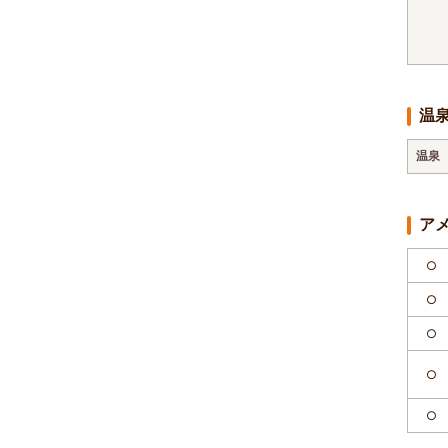
温
温泉
ア
○
○
○
○
○