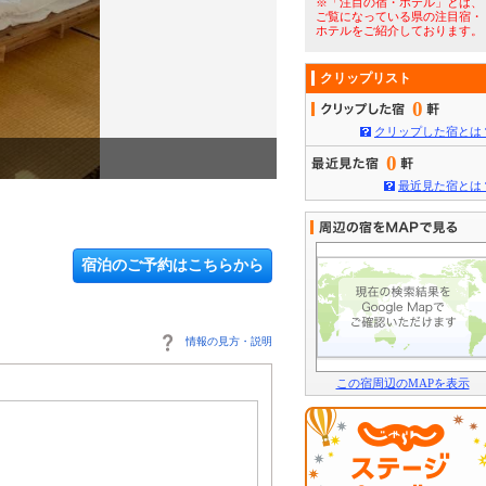
※「注目の宿・ホテル」とは、
ご覧になっている県の注目宿・
ホテルをご紹介しております。
クリップリスト
0
クリップした宿とは
3
/
5
キッチン
0
最近見た宿とは
宿泊のご予約はこちらから
情報の見方・説明
この宿周辺のMAPを表示