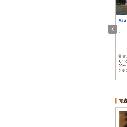
ホテル トラストイン
ＮＩＰＰＯＮＩＡ 白
Asu
鷹 源内邸
-
-
-
)
1泊 大人2名 合計(税込)
1泊 大人2名 合計(税込)
～
15,000円～
52,200円～
～
1名 7,500円～
1名 26,100円～
1
三沢空港・青い森鉄道三
東京方面→（東北自動車
東
戸
沢駅ともに車で6分。八戸駅
道）→福島JCT→（東北中
り1
駅
から35分（第二みちのく有
央自動車道）→南陽高畠
90
料道路最終地点下車）
IC→（国道）→NIPPONIA白
ンホ
鷹
青