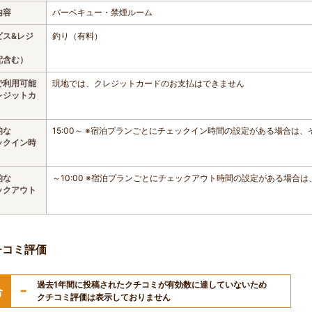
内容
バーベキュー・禁煙ルーム
ビス&レジ
釣り（有料）
配含む）
で利用可能
現地では、クレジットカードのお支払はできません
レジットカ
的な
15:00～ ※宿泊プランごとにチェックイン時間の設定がある場合は
ックイン時
的な
～10:00 ※宿泊プランごとにチェックアウト時間の設定がある場合
ックアウト
チコミ評価
過去1年間に投稿されたクチコミが有効数に達していないため
-
合
クチコミ評価は表示しておりません