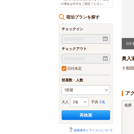
の場合は日付をご指定ください。
宿泊プランを探す
チェックイン
2
/
5
チェックアウト
奥入
十和田
日付未定
部屋数・人数
ア
大人
子供
0名
住所
再検索
検索条件とアイコンについて