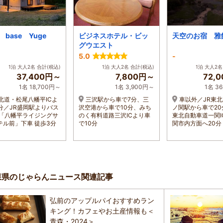
 base Yuge
ビジネスホテル・ビッ
天空のお宿 雅
グウエスト
5.0
-
1泊 大人2名 合計(税込)
1泊 大人2名 合計(税込)
1泊 大人2名
37,400円～
7,800円～
72,
1名 18,700円～
1名 3,900円～
1名 3
北道・松尾八幡平ICよ
三沢駅から車で7分、三
車以外／JR東
5分／JR盛岡駅よりバス
沢空港から車で10分、みち
ノ関駅から車で20
分「八幡平ライジングサ
のく有料道路三沢ICより車
東北自動車道一関I
テル前」下車 徒歩3分
で10分
関市内方面へ20分
森県のじゃらんニュース関連記事
弘前のアップルパイおすすめラン
キング！カフェやお土産情報も＜
青森・2024＞