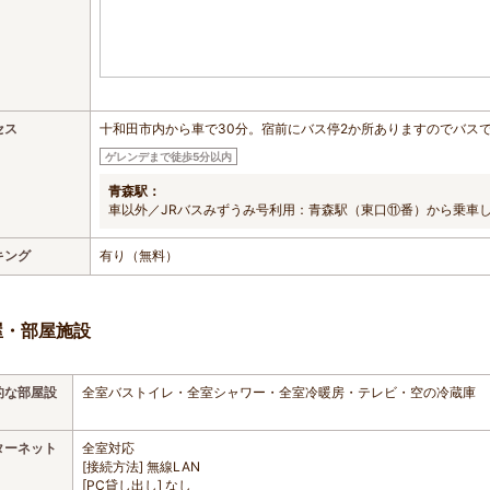
セス
十和田市内から車で30分。宿前にバス停2か所ありますのでバス
ゲレンデまで徒歩5分以内
青森駅：
車以外／JRバスみずうみ号利用：青森駅（東口⑪番）から乗車
キング
有り（無料）
屋・部屋施設
的な部屋設
全室バストイレ・全室シャワー・全室冷暖房・テレビ・空の冷蔵庫
ターネット
全室対応
[接続方法] 無線LAN
[PC貸し出し] なし