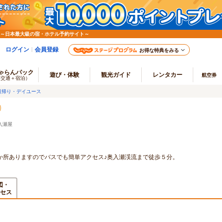
 ～日本最大級の宿・ホテル予約サイト～
ログイン
会員登録
お得な特典をみる
ゃらんパック
遊び・体験
観光ガイド
レンタカー
航空券
（交通＋宿泊）
日帰り・デイユース
入瀬屋
か所ありますのでバスでも簡単アクセス♪奥入瀬渓流まで徒歩５分。
図・
セス