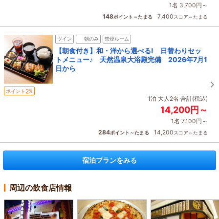
1名 3,700円～
148
7,400
ポイント～たまる
スコア～たまる
ツイン
朝のみ
禁煙ルーム
【朝食付き】和・洋から選べる! 日替わりセッ
トメニュー♪ 天然温泉大浴殿完備 2026年7月1
日から
2
ポイント
%
1泊 大人2名 合計(税込)
14,200円～
1名 7,100円～
284
14,200
ポイント～たまる
スコア～たまる
宿泊プランをみる
周辺の飲食店情報