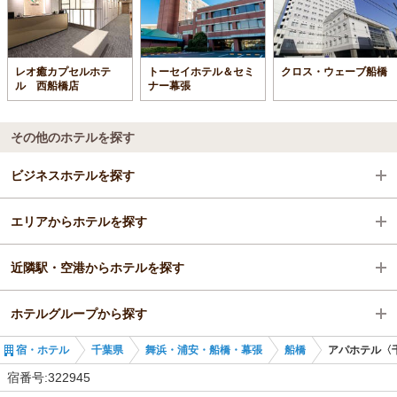
レオ癒カプセルホテ
トーセイホテル＆セミ
クロス・ウェーブ船橋
ル 西船橋店
ナー幕張
その他のホテルを探す
ビジネスホテルを探す
エリアからホテルを探す
千葉県
近隣駅・空港からホテルを探す
舞浜・浦安・船橋・幕張
千葉県
ホテルグループから探す
船橋
舞浜・浦安・船橋・幕張
八千代緑が丘駅
宿・ホテル
千葉県
舞浜・浦安・船橋・幕張
船橋
アパホテル〈千
八千代緑が丘駅
船橋
八千代台駅
全国のアパホテルズ＆リゾーツ
宿番号:322945