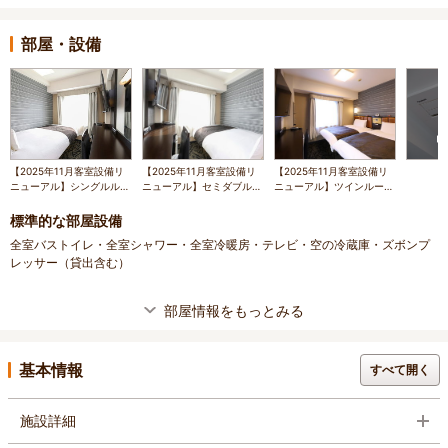
部屋・設備
【2025年11月客室設備リ
【2025年11月客室設備リ
【2025年11月客室設備リ
ニューアル】シングルルー
ニューアル】セミダブルル
ニューアル】ツインルーム
ム（広さ11㎡/ベッド幅
ーム（広さ11㎡/ベッド幅
（広さ15㎡/ベッド幅
120cm）
120cm）
110cm×2台）
標準的な部屋設備
全室バストイレ・全室シャワー・全室冷暖房・テレビ・空の冷蔵庫・ズボンプ
レッサー（貸出含む）
部屋情報をもっとみる
基本情報
すべて開く
施設詳細