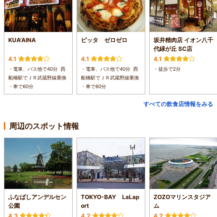
KUA'AINA
ピッタ ゼロゼロ
坂井精肉店 イオン八千
代緑が丘 SC店
4.1
4.1
4.1
・電車、バス他で40分 西
・電車、バス他で40分 西
・徒歩で2分
船橋駅でＪＲ武蔵野線乗換
船橋駅でＪＲ武蔵野線乗換
・車で60分
・車で60分
すべての飲食店情報をみる
周辺のスポット情報
ふなばしアンデルセン
TOKYO-BAY LaLap
ZOZOマリンスタジア
公園
ort
ム
4.3
4.2
4.2