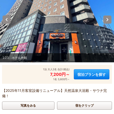
1/23
ホテル外観
1泊 大人2名 合計(税込)
7,200円～
宿泊プランを探す
1名 3,600円～
【2025年11月客室設備リニューアル】天然温泉大浴殿・サウナ完
備！
写真をみる
宿をクリップ