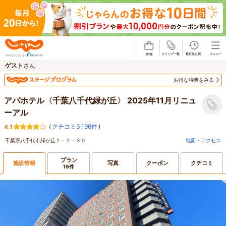
じゃらん
ゲスト
さん
お得な特典をみる
アパホテル〈千葉八千代緑が丘〉 2025年11月リニュ
ーアル
(
クチコミ3,196件
)
4.1
千葉県八千代市緑が丘１－２－３０
地図・アクセス
プラン
施設情報
写真
クーポン
クチコミ
19件