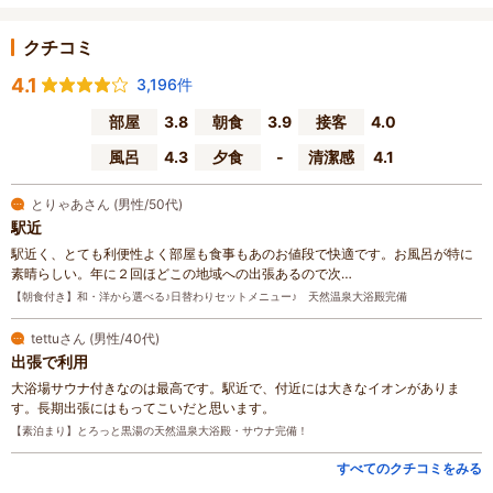
クチコミ
4.1
3,196件
部屋
3.8
朝食
3.9
接客
4.0
風呂
4.3
夕食
-
清潔感
4.1
とりゃあさん (男性/50代)
駅近
駅近く、とても利便性よく部屋も食事もあのお値段で快適です。お風呂が特に
素晴らしい。年に２回ほどこの地域への出張あるので次…
【朝食付き】和・洋から選べる♪日替わりセットメニュー♪ 天然温泉大浴殿完備
tettuさん (男性/40代)
出張で利用
大浴場サウナ付きなのは最高です。駅近で、付近には大きなイオンがありま
す。長期出張にはもってこいだと思います。
【素泊まり】とろっと黒湯の天然温泉大浴殿・サウナ完備！
すべてのクチコミをみる