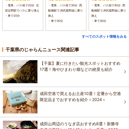
・電車、バス他で20分 北
・電車、バス他で30分 西
・電車、バス他で40分 西
習志野駅でバスに乗り換え
船橋駅でJR武蔵野線に乗り
船橋駅でJR武蔵野線に乗り
・車で20分
換え
換え
・車で30分
・車で30分
すべてのスポット情報をみる
千葉県のじゃらんニュース関連記事
【千葉】夏に行きたい観光スポットおすすめ
17選！海やひまわり畑などの絶景も紹介
成田空港で買えるお土産10選！定番から空港
限定品までおすすめを紹介＜2024＞
成田山周辺のうなぎ店おすすめ8選！新勝寺