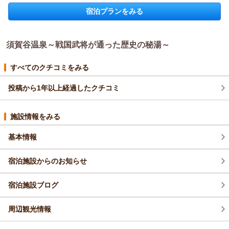
ついても、ゆったりとご入浴いただけたとのお言葉を大変うれ
宿泊プランをみる
須賀谷温泉～戦国武将が通った歴史の秘湯～からの返信
しく拝見いたしました。
お部屋につきましても、天井の高さや開放感、清掃面をご評価
この度は須賀谷温泉にご宿泊いただき、誠にありがとうござい
いただき、快適にお過ごしいただけたご様子に安堵しておりま
ました。
す。
須賀谷温泉～戦国武将が通った歴史の秘湯～
また、ご感想をお寄せいただき、心より御礼申し上げます。
また、お料理につきまして、地元滋賀の旬の食材を使った一品
温泉につきましてご満足いただけたとのこと、また、薄めの味
一品を美味しくお召し上がりいただき、「滋賀の味覚を存分に
付けの懐石料理を美味しくお召し上がりいただき、大変うれし
すべてのクチコミをみる
堪能できた」とのお言葉は、調理スタッフにとって何よりの励
く存じます。
みです。
投稿から1年以上経過したクチコミ
一方で、お部屋の襖の破れにつきましては、ご滞在中に残念な
一方で、ダブルベッドの構造につきまして、マットの境目が気
思いをお掛けし、申し訳ございませんでした。頂戴したご指摘
になったとのご意見、ありがとうございます。
は真摯に受け止め、順次点検・改善を進めてまいります。
施設情報をみる
より快適にお休みいただけるよう、ご提案いただいたパッド等
小谷城跡のご見学に便利な立地としてお役に立てましたこと
の工夫につきましては、今後の改善点として検討してまいりま
も、何よりでございます。
基本情報
す。
歴史あるこの地とともに、より快適にお過ごしいただける宿を
「全体的に満足」「また利用したい」とのお言葉を胸に、次回
目指して努めてまいります。
宿泊施設からのお知らせ
も変わらぬ心地よさと、より快適な滞在をご提供できるよう努
この度は誠にありがとうございました。
めてまいります。
また機会がございましたら、ぜひお越しくださいませ。
この度は誠にありがとうございました。またのお越しを心より
宿泊施設ブログ
（返信日：2026/04/23）
お待ち申し上げております。
（返信日：2026/04/23）
周辺観光情報