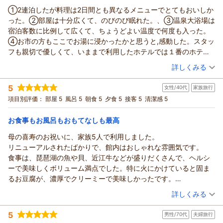
①2連泊したが料理は2日間とも異なるメニューでとてもおいしか
った。②部屋は十分広くて、のびのび眠れた。、③温泉大浴場は
宿泊客数に比例して広くて、ちょうどよい温度で何度も入った。
④お市の方もここでお湯に浸かったかと思うと,感動した。スタッ
フも親切で優しくて、いままで利用したホテルでは１番のホテル
だと思った。ありがとうございました。
（投稿日：2026/07/27）
詳しくみる
宿泊時期：
2026年07月宿泊 (家族旅行)
5
女性/40代
家族旅行
投稿者：
やえさん
(女性/80代)
宿泊プラン：
【グルメ】日本三大和牛「近江牛」特選しゃぶしゃぶプラン◆
項目別評価：
部屋 5
風呂 5
朝食 5
夕食 5
接客 5
清潔感 5
天然水プレゼント◆
和室
朝・夕
宿泊価格帯：
20,001～21,000円(大人一人あたり/税込)
お食事もお風呂もおもてなしも最高
母の喜寿のお祝いに、家族5人で利用しました。
リニューアルされたばかりで、館内はおしゃれな雰囲気です。
食事は、琵琶湖の魚や貝、近江牛などが盛りだくさんで、ヘルシ
ーで美味しくボリューム満点でした。特に火にかけていると固ま
るお豆腐が、濃厚でクリーミーで美味しかったです。
お風呂は、内風呂も露天風呂も広くてゆっくりできました。温度
（投稿日：2026/07/23）
詳しくみる
もちょうど良く、ぬる湯と交互に入ると、いつまででもつかって
宿泊時期：
2026年07月宿泊 (家族旅行)
いられるようでした。小学生の子供は、特にぬる湯が気に入って
5
男性/70代
夫婦旅行
投稿者：
Christinaさん
(女性/40代)
いました。