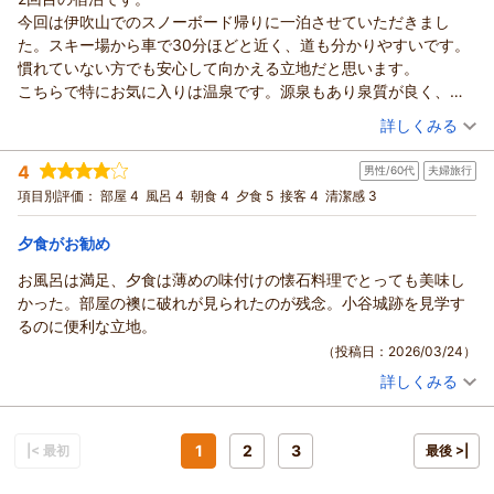
拝見いたしました。
この度は須賀谷温泉にご宿泊いただき、誠にありがとうござい
今回は伊吹山でのスノーボード帰りに一泊させていただきまし
また、フードロスについてお気遣いのお言葉まで頂戴し、誠に
ました。
た。スキー場から車で30分ほどと近く、道も分かりやすいです。
ありがとうございます。そうしたお心遣いに、私どもも感謝申
また、長旅の途中のご休憩として当館をお選びいただき、心よ
慣れていない方でも安心して向かえる立地だと思います。
し上げます。
り御礼申し上げます。
こちらで特にお気に入りは温泉です。源泉もあり泉質が良く、と
平日の遅い時間には温泉を貸し切りのようにご利用いただけた
「良い宿で最高でした」とのお言葉、大変光栄に存じます。
ても温まります。今は日帰り入浴はされておらず、混み合うこと
（投稿日：2026/03/26）
とのこと、ゆっくりとしたひとときをお過ごしいただけたご様
詳しくみる
お料理やスタッフの対応につきましてもご満足いただけたとの
なく、ゆったり入れるのも有難いです。
子に安堵しております。
こと、スタッフ一同、うれしく拝見いたしました。
宿泊時期：
2026年03月宿泊 (恋人旅行)
お部屋は天井が高くて開放感があり、広々としていてきちんと清
ロビーでのコーヒーサービスも含め、ご滞在全体にご満足いた
4
近くであればまた行きたいと思っていただけたことは、私ども
男性/60代
夫婦旅行
投稿者：
N.さん
(女性/40代)
掃されています。
だけましたこと、大変光栄に存じます。
宿泊プラン：
【グルメ】厳選肉を使用！日本三大和牛「近江牛」すき焼きプ
にとって何よりの励みです。
項目別評価：
部屋 4
風呂 4
朝食 4
夕食 5
接客 4
清潔感 3
お料理も地元の旬の素材をふんだんに使われていて、一品一品が
ラン◆天然水プレゼント◆
また機会がございましたら、ぜひ皆さまでお越しくださいま
ダブル
朝・夕
道中のお疲れを少しでも癒すお手伝いができておりましたら幸
とても美味しかったです。滋賀の味覚を存分に堪能できます。
せ。
宿泊価格帯：
21,001～22,000円(大人一人あたり/税込)
いです。
夕食がお勧め
一点だけ、、ダブルベッドがシングルマットを2つ繋げたタイプだ
この度は誠にありがとうございました。
また機会がございましたら、ぜひお越しくださいませ。
ったため、真ん中の境目が少し気になりました。そこだけパッド
お風呂は満足、夕食は薄めの味付けの懐石料理でとっても美味し
須賀谷温泉～戦国武将が通った歴史の秘湯～からの返信
この度は誠にありがとうございました。
（返信日：2026/04/23）
などで工夫いただければ嬉しいです。
かった。部屋の襖に破れが見られたのが残念。小谷城跡を見学す
この度は須賀谷温泉にご宿泊いただき、誠にありがとうござい
（返信日：2026/04/23）
全体的には満足で、また利用させていただきたいと思ってます、
るのに便利な立地。
ました。
ありがとうございました。
（投稿日：2026/03/24）
また、二度目のご利用とのこと、心より御礼申し上げます。
詳しくみる
伊吹山でのスノーボード帰りに当館をお選びいただき、スキー
宿泊時期：
2026年03月宿泊 (夫婦旅行)
場からの距離や道の分かりやすさにつきましても安心してお越
投稿者：
真くんさん
(男性/60代)
しいただけたとのこと、何よりでございます。
宿泊プラン：
【基本】お市の方・浅井三姉妹ゆかりの天然温泉と旬の会席料
理〇寛ぎプラン◆天然水プレゼント◆茶々の華
1
2
3
お気に入りとして挙げていただいた温泉では、源泉の泉質や温
|< 最初
和室
朝・夕
最後 >|
宿泊価格帯：
まりの良さを感じていただき、日帰り入浴を行っていない点に
22,001～23,000円(大人一人あたり/税込)