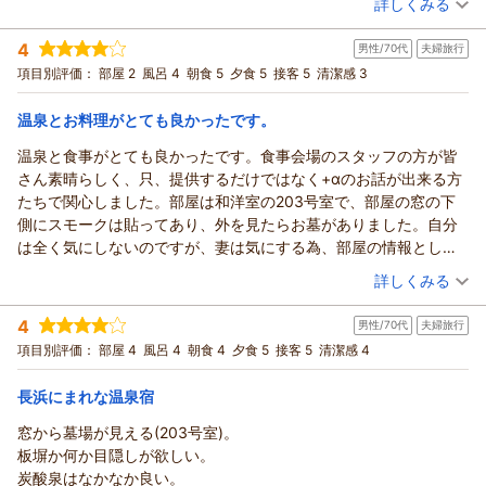
詳しくみる
お料理につきましては、素材本来の味わいを大切にした味付け
た装備が必要みたいで断念しました。
を心掛けておりますが、貴重なご意見として今後の参考にさせ
宿泊時期：
2026年05月宿泊 (一人旅)
フロントで、観光の相談を親身になってしていただきました。と
4
ていただきます。
男性/70代
夫婦旅行
投稿者：
べぇさん
(女性/60代)
てもありがたかったです。
宿泊プラン：
【基本】お市の方・浅井三姉妹ゆかりの天然温泉と旬の会席料
これからも皆様に快適にお過ごしいただける宿を目指してまい
項目別評価：
部屋 2
風呂 4
朝食 5
夕食 5
接客 5
清潔感 3
理〇寛ぎプラン◆天然水プレゼント◆茶々の華
和室
朝・夕
ります。またのお越しをスタッフ一同、心よりお待ちしており
宿泊価格帯：
23,001～24,000円(大人一人あたり/税込)
ます。
温泉とお料理がとても良かったです。
（返信日：2026/05/31）
温泉と食事がとても良かったです。食事会場のスタッフの方が皆
須賀谷温泉～戦国武将が通った歴史の秘湯～からの返信
さん素晴らしく、只、提供するだけではなく+αのお話が出来る方
この度は須賀谷温泉にご宿泊いただき、誠にありがとうござい
たちで関心しました。部屋は和洋室の203号室で、部屋の窓の下
ました。
側にスモークは貼ってあり、外を見たらお墓がありました。自分
広々とした和室でゆっくりお過ごしいただけたとのこと、大変
は全く気にしないのですが、妻は気にする為、部屋の情報として
嬉しく拝見いたしました。また、当館自慢の温泉も、ぬる湯と
教えて頂きたかったです。気になる方は和洋室ではなく、和室に
（投稿日：2026/05/13）
熱めのお湯を交互にお楽しみいただき、長くご堪能いただけた
詳しくみる
して一応確認されると良いと思います。こちらの和洋室は洋室部
ようで何よりでございます。
宿泊時期：
2026年05月宿泊 (夫婦旅行)
分が無駄に広く落ち着きませんでした。料理は素晴らしいです
小谷城跡につきましては、山道が険しい箇所も多くございます
4
男性/70代
夫婦旅行
投稿者：
くにちゃんさん
(男性/70代)
ね。関心しました。
ので、次回ぜひご機会がございましたら、歩きやすい装備で挑
宿泊プラン：
【基本】お市の方・浅井三姉妹ゆかりの天然温泉と旬の会席料
項目別評価：
部屋 4
風呂 4
朝食 4
夕食 5
接客 5
清潔感 4
理〇寛ぎプラン◆天然水プレゼント◆茶々の華
戦してみてください。四季折々で異なる景色も魅力の一つでご
和洋室
朝・夕
宿泊価格帯：
ざいます。
23,001～24,000円(大人一人あたり/税込)
長浜にまれな温泉宿
ぜひまた季節を変えて、ゆったりとした時間を過ごしにお越し
窓から墓場が見える(203号室)。
須賀谷温泉～戦国武将が通った歴史の秘湯～からの返信
くださいませ。心よりお待ち申し上げております。
板塀か何か目隠しが欲しい。
この度は須賀谷温泉をご利用いただき、またご丁寧なご感想を
（返信日：2026/05/17）
炭酸泉はなかなか良い。