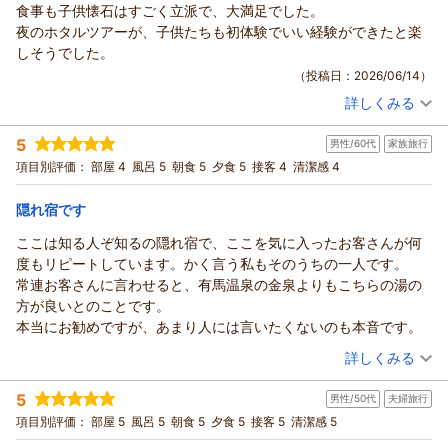
食事も子供懐石はすごく立派で、大満足でした。
須賀谷温泉～戦国武将が通った歴史の秘湯～からの返信
夜のホタルツアーが、子供たちも初体験でいい経験ができたと楽
このたびは須賀谷温泉をご利用いただき、誠にありがとうござ
しそうでした。
いました。
（投稿日：2026/06/14）
また、大切な愛犬2匹とのご宿泊に当館をお選びいただき、心よ
詳しくみる
り御礼申し上げます。
宿泊時期：
2026年06月宿泊 (家族旅行)
愛犬専用の出入り口やゴミ箱など、わんちゃんとのご滞在が快
投稿者：
みぎーさん
(男性/50代)
5
適なものとなりましたこと、大変嬉しく拝読いたしました。お
男性/60代
家族旅行
宿泊プラン：
【基本】お市の方・浅井三姉妹ゆかりの天然温泉と旬の会席料
理〇寛ぎプラン◆天然水プレゼント◆茶々の華
食事につきましてもご満足いただけたとのお言葉を頂戴し、調
和室
朝・夕
項目別評価：
部屋 4
風呂 5
朝食 5
夕食 5
接客 4
清潔感 4
宿泊価格帯：
理スタッフにとって何よりの励みとなります。
19,001～20,000円(大人一人あたり/税込)
また、温泉ではぬる湯と熱湯を交互にお楽しみいただき、須賀
隠れ宿です
須賀谷温泉～戦国武将が通った歴史の秘湯～からの返信
谷温泉ならではの湯浴みをご満喫いただけたご様子に安堵して
ここは知る人ぞ知るの隠れ宿で、ここを気に入ったお客さんが何
おります。
この度は須賀谷温泉をご利用いただき、また温かいご感想をお
度もリピートしています。かく言う私もそのうちの一人です。
「全体的に満足度の高い宿」とのお言葉を賜り、大変光栄に存
寄せいただきまして誠にありがとうございます。
常連お客さんに言わせると、有馬温泉の金泉よりもこちらの湯の
じます。これからもわんちゃん連れのお客様にも快適にお過ご
お食事につきまして、お子様懐石にご満足いただけたとのこ
方が良いとのことです。
しいただける宿づくりに努めてまいります。
と、大変嬉しく拝読いたしました。お子様にも特別なお食事の
本当にお勧めですが、あまり人には言いたくないのも本音です。
ぜひまた愛犬たちとご一緒にお越しくださいませ。スタッフ一
時間を楽しんでいただけるよう心を込めてご用意しております
（投稿日：2026/06/08）
同、再びお会いできます日を心よりお待ちしております。
詳しくみる
ので、そのようなお言葉を頂戴し光栄です。
また、ホタルツアーではお子様方にとって初めての体験とな
（返信日：2026/06/18）
宿泊時期：
2026年04月宿泊 (家族旅行)
5
り、楽しい思い出づくりのお手伝いができましたことを嬉しく
男性/50代
夫婦旅行
投稿者：
ミーヤン7さん
(男性/60代)
宿泊プラン：
【当館人気No.1】古の源泉に癒され、季節の美味を堪能する特
思います。自然の中で舞うホタルの幻想的な光景は、この時期
項目別評価：
部屋 5
風呂 5
朝食 5
夕食 5
接客 5
清潔感 5
選会席プラン◆グレードアップ◆お市の舞
和室
朝・夕
ならではの魅力でございます。