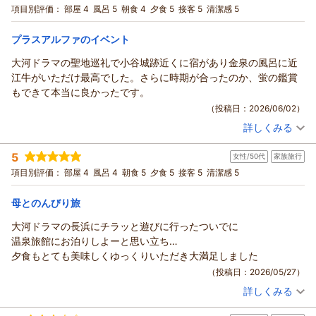
天然水プレゼント◆
湯、露天風呂をゆっくりとご満喫いただき、2日間で4回もご利
和室
朝・夕
項目別評価：
部屋 4
風呂 5
朝食 4
夕食 5
接客 5
清潔感 5
宿泊価格帯：
用いただけたとのこと、須賀谷温泉ならではの湯を存分にお楽
18,001～19,000円(大人一人あたり/税込)
しみいただけたご様子に何より嬉しく感じております。
プラスアルファのイベント
須賀谷温泉～戦国武将が通った歴史の秘湯～からの返信
お部屋でも快適にお過ごしいただけたとのお言葉を頂戴し、安
大河ドラマの聖地巡礼で小谷城跡近くに宿があり金泉の風呂に近
心いたしました。
このたびはご宿泊いただき、また温かいご感想をお寄せいただ
江牛がいただけ最高でした。さらに時期が合ったのか、蛍の鑑賞
これからも皆様に心地よい滞在をご提供できるよう努めてまい
き誠にありがとうございます。
もできて本当に良かったです。
ります。また季節を変えてお越しいただけますことを、スタッ
歴史ある源泉かけ流しの湯や、当館ならではの素朴で落ち着い
（投稿日：2026/06/02）
フ一同心よりお待ち申し上げております。
た雰囲気に癒しを感じていただけたとのこと、大変嬉しく拝読
このたびは温かいご投稿をいただき、誠にありがとうございま
詳しくみる
いたしました。
宿泊時期：
2026年05月宿泊 (夫婦旅行)
した。
また、近江牛のしゃぶしゃぶにつきましても、ご満足いただけ
投稿者：
はるちゃさん
(女性/50代)
5
女性/50代
家族旅行
宿泊プラン：
【基本】お市の方・浅井三姉妹ゆかりの天然温泉と旬の会席料
たようで何よりでございます。ボリュームも含め、お食事の時
（返信日：2026/06/08）
理〇寛ぎプラン◆天然水プレゼント◆茶々の華
和室
朝・夕
項目別評価：
部屋 4
風呂 4
朝食 5
夕食 5
接客 5
清潔感 5
間をお楽しみいただけたことを嬉しく思います。
宿泊価格帯：
25,001～26,000円(大人一人あたり/税込)
接客につきましても、ほどよい距離感がゆっくりとお過ごしい
母とのんびり旅
ただく一助となったようで安心いたしました。これからも皆さ
須賀谷温泉～戦国武将が通った歴史の秘湯～からの返信
まに心地よい時間をお過ごしいただけるよう努めてまいりま
大河ドラマの長浜にチラッと遊びに行ったついでに
す。
このたびは須賀谷温泉をご利用いただき、また心温まるご感想
温泉旅館にお泊りしよーと思い立ち…
またのお越しをスタッフ一同、心よりお待ち申し上げておりま
をお寄せいただき誠にありがとうございます。
夕食もとても美味しくゆっくりいただき大満足しました
す。
大河ドラマの聖地巡礼の旅の中で、当館をお選びいただきまし
（投稿日：2026/05/27）
たこと、大変光栄に存じます。小谷城跡の散策に加え、自慢の
（返信日：2026/06/08）
詳しくみる
金泉の湯や近江牛のお料理をお楽しみいただけたご様子を嬉し
宿泊時期：
2026年05月宿泊 (家族旅行)
く拝読いたしました。
投稿者：
てんさん
(女性/50代)