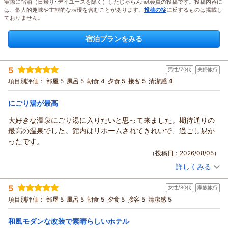
実際に宿泊（日帰り･デイユースを除く）したじゃらんnet会員の投稿です。投稿内容に
は、個人的趣味や主観的な表現を含むことがあります。
投稿の掟
に反するものは掲載し
ておりません。
宿泊プランをみる
5
男性/70代
夫婦旅行
項目別評価：
部屋 5
風呂 5
朝食 4
夕食 5
接客 5
清潔感 4
にごり湯が最高
大好きな温泉にごり湯に入りたいと思って来ました。期待通りの
最高の温泉でした。館内はリホームされてきれいで、過ごし易か
ったです。
（投稿日：2026/08/05）
詳しくみる
宿泊時期：
2026年08月宿泊 (夫婦旅行)
投稿者：
名犬ランさん
(男性/70代)
5
女性/80代
家族旅行
宿泊プラン：
【基本】お市の方・浅井三姉妹ゆかりの天然温泉と旬の懐石料
理〇寛ぎプラン◆夕映
ツイン
朝・夕
項目別評価：
部屋 5
風呂 5
朝食 5
夕食 5
接客 5
清潔感 5
宿泊価格帯：
18,001～19,000円(大人一人あたり/税込)
和風モダンな改装で素晴らしいホテル