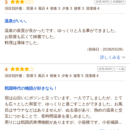
3
女性/60代
夫婦旅行
宿泊プラン：
【基本】お市の方・浅井三姉妹ゆかりの天然温泉と旬の会席料
さらに、ちょうど蛍の舞う季節にお越しいただき、幻想的な風
理〇寛ぎプラン◆天然水プレゼント◆茶々の華
和室
朝・夕
項目別評価：
部屋 4
風呂 4
朝食 3
夕食 3
接客 3
清潔感 4
景をご覧いただけたとのこと、私どもも大変嬉しく思います。
宿泊価格帯：
19,001～20,000円(大人一人あたり/税込)
自然豊かな湖北ならではの魅力を感じていただけたのであれば
温泉がいい。
幸いです。
須賀谷温泉～戦国武将が通った歴史の秘湯～からの返信
これからも歴史と自然、そして温泉やお食事を満喫していただ
温泉の泉質が良かったです。ゆっくりと入る事ができました。
ける宿を目指してまいります。また季節を変えてお越しいただ
このたびは須賀谷温泉をご利用いただき、また温かいご感想を
お部屋も広くて綺麗でした。
ける日を、スタッフ一同心よりお待ち申し上げております。
お寄せいただき誠にありがとうございます。
料理は薄味でした。
大河ドラマの舞台となった長浜観光の折に、当館をお選びいた
（返信日：2026/06/08）
（投稿日：2026/05/26）
だけましたこと、大変嬉しく思います。ご夕食もご満足いただ
詳しくみる
けたとのお言葉を頂戴し、料理長をはじめスタッフ一同の励み
宿泊時期：
2026年05月宿泊 (夫婦旅行)
になります。
投稿者：
ぺぺさん
(女性/60代)
4
女性/60代
一人旅
宿泊プラン：
【基本】お市の方・浅井三姉妹ゆかりの天然温泉と旬の会席料
これからもお客様にゆったりとした時間をお過ごしいただける
理〇寛ぎプラン◆天然水プレゼント◆茶々の華
和室
朝・夕
項目別評価：
部屋 5
風呂 4
朝食 5
夕食 4
接客 5
清潔感 4
よう努めてまいります。ぜひまた季節を変えて長浜へお越しの
宿泊価格帯：
18,001～19,000円(大人一人あたり/税込)
際は、須賀谷温泉へお立ち寄りくださいませ。
戦国時代の物語が好きなら！
またのお越しを心よりお待ちしております。
須賀谷温泉～戦国武将が通った歴史の秘湯～からの返信
（返信日：2026/05/31）
宿は山沿いにポツンと立っています。一人で了しましたが、とて
このたびは須賀谷温泉をご利用いただき、またご感想をお寄せ
も広々とした和室で、ゆっくりと過ごすことができました。お風
いただき誠にありがとうございます。
呂はサウナなどはありませんが、ぬる湯があり、熱めの温泉と交
温泉の泉質にご満足いただき、ゆっくりとお寛ぎいただけたと
互につかることで、長時間温泉を楽しめました。
のこと、大変嬉しく拝読いたしました。また、お部屋について
周りには戦国武将博物館がありますが、小規模です。小谷城跡を
もお褒めの言葉をいただき、ありがとうございます。
巡りたいと思っていましたが、山道は結構険しいのでちゃんとし
（投稿日：2026/05/16）