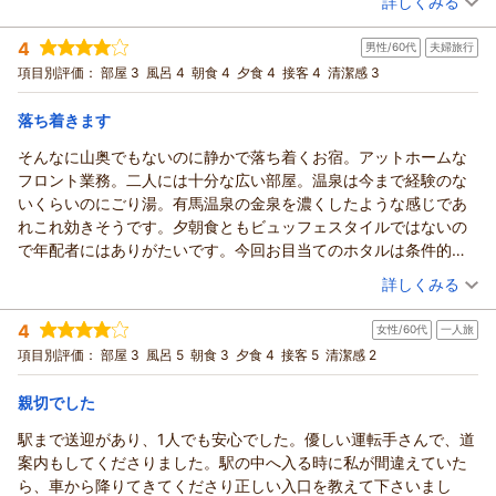
詳しくみる
宿泊時期：
2026年06月宿泊 (夫婦旅行)
4
男性/60代
夫婦旅行
投稿者：
のぶさん
(男性/70代)
宿泊プラン：
【グルメ】厳選肉を使用！日本三大和牛「近江牛」すき焼きプ
項目別評価：
部屋 3
風呂 4
朝食 4
夕食 4
接客 4
清潔感 3
ラン◆天然水プレゼント◆
和室
朝・夕
宿泊価格帯：
20,001～21,000円(大人一人あたり/税込)
落ち着きます
そんなに山奥でもないのに静かで落ち着くお宿。アットホームな
フロント業務。二人には十分な広い部屋。温泉は今まで経験のな
いくらいのにごり湯。有馬温泉の金泉を濃くしたような感じであ
れこれ効きそうです。夕朝食ともビュッフェスタイルではないの
で年配者にはありがたいです。今回お目当てのホタルは条件的に
厳しく少なめだったのが残念でした。宿泊者には特典があるか
（投稿日：2026/07/05）
詳しくみる
も。それは泊ってのお楽しみ。
宿泊時期：
2026年06月宿泊 (夫婦旅行)
4
女性/60代
一人旅
投稿者：
トウサンさん
(男性/60代)
宿泊プラン：
【須賀谷温泉 スタッフ案内付き 蛍鑑賞ツアー】
項目別評価：
部屋 3
風呂 5
朝食 3
夕食 4
接客 5
清潔感 2
和洋室
朝・夕
親切でした
宿泊価格帯：
23,001～24,000円(大人一人あたり/税込)
駅まで送迎があり、1人でも安心でした。優しい運転手さんで、道
案内もしてくださりました。駅の中へ入る時に私が間違えていた
ら、車から降りてきてくださり正しい入口を教えて下さいまし