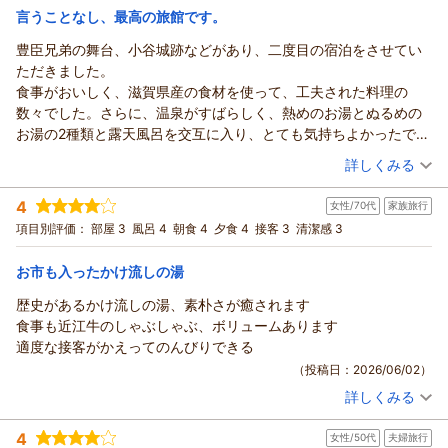
宿泊価格帯：
30,001円以上(大人一人あたり/税込)
これからもご家族皆様にご満足いただけるおもてなしに努めて
言うことなし、最高の旅館です。
まいります。またのお越しをスタッフ一同、心よりお待ち申し
豊臣兄弟の舞台、小谷城跡などがあり、二度目の宿泊をさせてい
須賀谷温泉～戦国武将が通った歴史の秘湯～からの返信
上げております。
ただきました。
このたびは須賀谷温泉をご利用いただき、また心温まるご感想
（返信日：2026/06/18）
食事がおいしく、滋賀県産の食材を使って、工夫された料理の
をお寄せいただきまして誠にありがとうございます。
数々でした。さらに、温泉がすばらしく、熱めのお湯とぬるめの
「知る人ぞ知る隠れ宿」とのお言葉、そして何度も足をお運び
お湯の2種類と露天風呂を交互に入り、とても気持ちよかったで
いただいているとのこと、大変光栄に存じます。お客様のよう
す。2日間で4回も入りました。
（投稿日：2026/06/03）
に長くご愛顧くださる皆様に支えられ、今日まで営業を続けて
詳しくみる
部屋も広く、清潔で快適に過ごすことができました。
こられました。
宿泊時期：
2026年05月宿泊 (夫婦旅行)
2日目は秀吉ゆかりの神社やお寺を巡り、御朱印をいただいたり、
また、当館自慢の温泉を高くご評価いただき、誠にありがとう
4
女性/70代
家族旅行
投稿者：
はぎちゃんさん
(男性/50代)
長浜城へ行ったりと楽しい時間を過ごせました。また、伺いたい
ございます。泉質の良さを実感していただき、常連のお客様か
宿泊プラン：
【基本】お市の方・浅井三姉妹ゆかりの天然温泉と旬の会席料
項目別評価：
部屋 3
風呂 4
朝食 4
夕食 4
接客 3
清潔感 3
と思いました。ありがとうございました。
理〇寛ぎプラン◆天然水プレゼント◆茶々の華
らもそのようなお声をいただけることは、私どもにとって何よ
和室
朝・夕
宿泊価格帯：
りの励みでございます。
20,001～21,000円(大人一人あたり/税込)
お市も入ったかけ流しの湯
「本当はあまり人に教えたくない」というお言葉からも、お気
歴史があるかけ流しの湯、素朴さが癒されます
須賀谷温泉～戦国武将が通った歴史の秘湯～からの返信
に入りの場所として大切に思っていただいているお気持ちが伝
食事も近江牛のしゃぶしゃぶ、ボリュームあります
わり、大変嬉しく拝読いたしました。
いつも当館をご利用いただき、誠にありがとうございます。
適度な接客がかえってのんびりできる
これからも変わらぬ湯とおもてなしで、心安らぐひとときをお
豊臣兄弟ゆかりの地や小谷城跡など、歴史散策の拠点として再
（投稿日：2026/06/02）
届けできるよう努めてまいります。またのお帰りをスタッフ一
び当館をお選びいただけましたこと、大変光栄に存じます。
同、心よりお待ちしております。
詳しくみる
また、お食事につきまして、滋賀県産の食材を活かした料理を
宿泊時期：
2026年04月宿泊 (家族旅行)
お楽しみいただけたとのこと、料理長をはじめスタッフ一同大
（返信日：2026/06/18）
投稿者：
ひさくんさん
(女性/70代)
4
変嬉しく拝読いたしました。温泉も熱めのお湯、ぬるめのお
女性/50代
夫婦旅行
宿泊プラン：
【グルメ】日本三大和牛「近江牛」特選しゃぶしゃぶプラン◆