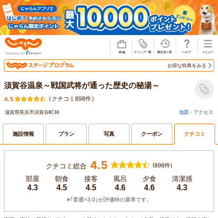
じゃらん
お得な特典をみる
須賀谷温泉～戦国武将が通った歴史の秘湯～
(
クチコミ898件
)
4.5
滋賀県長浜市須賀谷町36
地図・アクセス
施設情報
プラン
写真
クーポン
クチコミ
4.5
クチコミ総合
(898件)
部屋
朝食
接客
風呂
夕食
清潔感
4.3
4.5
4.5
4.6
4.6
4.3
※｢普通=3.0｣が評価時の基準です。