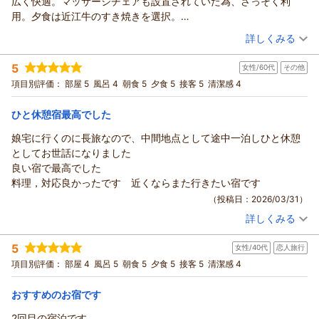
広く快適。マッサージチェアも設置されていた為、さっそく利
一方で、夕食の品出しが遅く感じられたとのご指摘につきまし
また、ご旅行のご感想を詳しくお寄せいただき、心より御礼申
用。夕食は近江牛のすき焼きを選択。
ては、ご不便をお掛けし申し訳ございませんでした。
し上げます。
自家製の割下と良く合い、味は大満足。しかしながら、４人で予
（投稿日：2026/04/01）
いただいたお声を真摯に受け止め、より快適にお食事をお楽し
彦根城や琵琶湖のご観光で歩き疲れたお身体を、当館の温泉で
詳しくみる
約していたとは言え一家そろって小食の為、お肉で満腹になって
みいただけるよう、改善に努めてまいります。
癒していただけたとのこと、「沁みる」と感じていただけまし
宿泊時期：
2026年03月宿泊 (子連れ旅行)
しまい、野菜系を多く残してしまいフードロスの観点から非常に
この度は誠にありがとうございました。
たことを大変うれしく拝見いたしました。
5
女性/60代
その他
投稿者：
なおさん
(男性/40代)
申し訳ない。夕食後は温泉に入りました。平日の遅い時間だった
また季節を変えて、違った表情の須賀谷や湖北をお楽しみいた
夕食ではスタンダードプランながら近江牛をはじめお料理を美
宿泊プラン：
【グルメ】厳選肉を使用！日本三大和牛「近江牛」すき焼きプ
項目別評価：
部屋 5
風呂 4
朝食 5
夕食 5
接客 5
清潔感 4
為か、貸し切り状態で気持ちよく快適に温泉を堪能いたしまし
だけましたら幸いです。
ラン◆天然水プレゼント◆
味しくお召し上がりいただき、朝食の出汁巻き卵やお米につい
和洋室
朝・夕
た。ロビーでコーヒーも頂けます。大変満足でした、機会があれ
再びお迎えできます日を、心よりお待ち申し上げております。
宿泊価格帯：
てもお褒めのお言葉を頂戴し、ありがとうございます。
24,001～25,000円(大人一人あたり/税込)
ひと休憩宿最高でした
ばまた利用したいです。
また、桜見物の際にはフロントスタッフのご案内をきっかけに
（返信日：2026/04/23）
娘宅に行くのに長旅なので、中間地点として途中一泊しひと休憩
須賀谷温泉～戦国武将が通った歴史の秘湯～からの返信
高時川まで足を延ばされたとのこと、旅のお手伝いができまし
としてお世話になりました
たことを光栄に存じます。
この度はお子様の小学校ご卒業という大切な節目のご旅行に、
良い宿で最高でした
一方で、夕食会場のスタッフ体制につきまして、ゆとりが感じ
須賀谷温泉をお選びいただき、誠にありがとうございました。
料理，対応良かったです 近くならまた行きたい宿です
られなかったとのご指摘、誠にありがとうございます。
また、ご滞在のご感想を詳しくお寄せいただき、心より御礼申
（投稿日：2026/03/31）
いただいたお声を真摯に受け止め、より落ち着いてお食事をお
し上げます。
楽しみいただけるよう、改善に努めてまいります。
詳しくみる
彦根観光のご宿泊先としてお選びいただき、アクセスや駐車
宿泊時期：
2026年03月宿泊 (その他)
通りから少し外れた“秘湯”としての静かな環境も含め、ご滞在
場、チェックインの流れにつきましても快適に感じていただけ
投稿者：
くーちゃんさん
(女性/60代)
をお楽しみいただけましたら幸いです。
5
たとのこと、何よりでございます。
女性/40代
恋人旅行
宿泊プラン：
【基本】お市の方・浅井三姉妹ゆかりの天然温泉と旬の会席料
この度は誠にありがとうございました。
理〇寛ぎプラン◆天然水プレゼント◆茶々の華
お部屋やマッサージチェアでもゆったりとお過ごしいただけま
和洋室
朝・夕
項目別評価：
部屋 4
風呂 5
朝食 5
夕食 5
接客 5
清潔感 4
また季節を変えてお越しいただけましたら、心よりお待ち申し
宿泊価格帯：
したようで、旅のお疲れを癒していただけましたら幸いです。
21,001～22,000円(大人一人あたり/税込)
上げております。
ご夕食には近江牛のすき焼きをお楽しみいただき、自家製の割
おすすめのお宿です
須賀谷温泉～戦国武将が通った歴史の秘湯～からの返信
下との相性やお味にご満足いただけたとのこと、大変うれしく
（返信日：2026/04/23）
2回目の宿泊です。