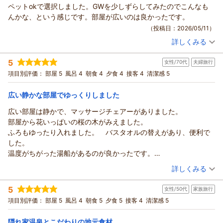
ペットokで選択しました。GWを少しずらしてみたのでこんなも
須賀谷温泉～戦国武将が通った歴史の秘湯～からの返信
考にさせていただきます。
んかな、という感じです。部屋が広いのは良かったです。
貴重なお声をありがとうございました。
この度は須賀谷温泉にご宿泊いただき、誠にありがとうござい
（投稿日：2026/05/11）
また機会がございましたら、ぜひお越しくださいませ。
ました。
詳しくみる
ご夫婦での大切なご旅行に当館をお選びいただき、またスタッ
（返信日：2026/05/15）
宿泊時期：
2026年05月宿泊 (家族旅行)
フの対応や気遣いにつきまして温かいお言葉を頂戴し、大変嬉
投稿者：
あきちゃんさん
(男性/60代)
5
しく拝読いたしました。ご滞在中、ストレスなくお過ごしいた
女性/70代
夫婦旅行
宿泊プラン：
【ペットと一緒に】のんびりゆったり温泉旅行を楽しもう！◆
旬の会席◆茶々の華
だけたとのこと、何よりでございます。
和室
朝・夕
項目別評価：
部屋 5
風呂 4
朝食 4
夕食 4
接客 4
清潔感 5
宿泊価格帯：
ぜひまた季節を変えてお越しくださいませ。再びお会いできま
29,001～30,000円(大人一人あたり/税込)
す日を、スタッフ一同心よりお待ちしております。
広い静かな部屋でゆっくりしました
須賀谷温泉～戦国武将が通った歴史の秘湯～からの返信
この度はご投稿ありがとうございました。
広い部屋は静かで、マッサージチェアーがありました。
この度はご宿泊いただき、またご感想をお寄せいただき誠にあ
（返信日：2026/05/15）
部屋から花いっぱいの桜の木がみえました。
りがとうございます。
ふろもゆったり入れました。 バスタオルの替えがあり、便利で
ペットとご一緒にお過ごしいただける宿として当館をお選びい
した。
ただき、大変嬉しく思っております。
温度がちがった湯船があるのが良かったです。
GWの時期を少しずらしてのご利用とのこと、ゆったりとした
食事も美味しくいただけました。
（投稿日：2026/05/03）
詳しくみる
お時間をお過ごしいただけましたでしょうか。
お部屋の広さについてご満足いただけたようで何よりです。
宿泊時期：
2026年04月宿泊 (夫婦旅行)
5
また機会がございましたら、ぜひワンちゃんとご一緒にお越し
女性/50代
家族旅行
投稿者：
koucyaさん
(女性/70代)
宿泊プラン：
豊臣秀吉・豊臣秀長ゆかりの地【戦国の地！小谷城】歴史資料
くださいませ。
項目別評価：
部屋 5
風呂 4
朝食 5
夕食 5
接客 4
清潔感 5
館入館券付き◆季節の会席料理・茶々の華
和洋室
朝・夕
スタッフ一同、心よりお待ちしております。
宿泊価格帯：
25,001～26,000円(大人一人あたり/税込)
隠れ家温泉とこだわりの地元食材
（返信日：2026/05/15）