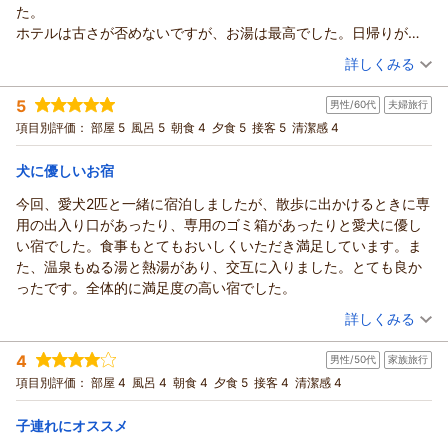
た。
ホテルは古さが否めないですが、お湯は最高でした。日帰りがな
くなったらしく残念です。滞在中に4回も入りました。
（投稿日：2026/06/18）
詳しくみる
一つ残念なのは、どこもそうなんでしょうけど、人員不足でし
宿泊時期：
2026年05月宿泊 (一人旅)
た。売店も無人で、ベルを鳴らして下さいと書いてありましたが
5
男性/60代
夫婦旅行
投稿者：
まきさん (女性/60代)
鳴らしてもどなたもいなくて買い物出来ずでした。
宿泊プラン：
【グルメ】日本三大和牛「近江牛」特選しゃぶしゃぶプラン◆
項目別評価：
部屋 5
風呂 5
朝食 4
夕食 5
接客 5
清潔感 4
ご飯の時も呼び鈴がないので、係の人を呼びに行かなくてはなら
天然水プレゼント◆
和室
朝・夕
なくて不便でした。
宿泊価格帯：
23,001～24,000円(大人一人あたり/税込)
犬に優しいお宿
それだけが残念です。
今回、愛犬2匹と一緒に宿泊しましたが、散歩に出かけるときに専
用の出入り口があったり、専用のゴミ箱があったりと愛犬に優し
い宿でした。食事もとてもおいしくいただき満足しています。ま
た、温泉もぬる湯と熱湯があり、交互に入りました。とても良か
ったです。全体的に満足度の高い宿でした。
（投稿日：2026/06/17）
詳しくみる
宿泊時期：
2026年06月宿泊 (夫婦旅行)
4
男性/50代
家族旅行
投稿者：
暮爺Fさん
(男性/60代)
宿泊プラン：
【当館人気No.1】古の源泉に癒され、季節の美味を堪能する特
項目別評価：
部屋 4
風呂 4
朝食 4
夕食 5
接客 4
清潔感 4
選会席プラン◆グレードアップ◆お市の舞
和室
朝・夕
宿泊価格帯：
22,001～23,000円(大人一人あたり/税込)
子連れにオススメ