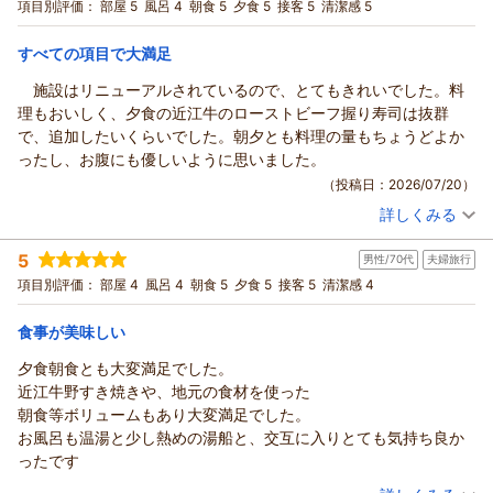
宿泊プラン：
【当館人気No.1】古の源泉に癒され、季節の美味を堪能する特
項目別評価：
部屋 5
風呂 4
朝食 5
夕食 5
接客 5
清潔感 5
子供向けのスタンプラリーがあったり、花火のプレゼントまでい
選会席プラン◆グレードアップ◆お市の舞
和室
朝・夕
ただき、有難かったです。
宿泊価格帯：
23,001～24,000円(大人一人あたり/税込)
すべての項目で大満足
ホテルの場所は、小谷山のすぐ麓で、歴史好きの我が家にとって
は、長浜城、竹生島、姉川の古戦場、小谷城跡、賤ヶ岳のリフト
施設はリニューアルされているので、とてもきれいでした。料
などを巡るにも便利でした。夕方、野生の猿と出会うハプニング
理もおいしく、夕食の近江牛のローストビーフ握り寿司は抜群
もあり、子供は大興奮。
で、追加したいくらいでした。朝夕とも料理の量もちょうどよか
喜寿のお祝いまでいただき、至れり尽くせりのお宿でした。ぜひ
ったし、お腹にも優しいように思いました。
次は、紅葉の季節に利用したいです。
（投稿日：2026/07/20）
詳しくみる
宿泊時期：
2026年07月宿泊 (夫婦旅行)
投稿者：
ジャッキーさん
(男性/70代)
5
男性/70代
夫婦旅行
宿泊プラン：
【近江の華が咲く♪】素材の味にこだわる◇認定近江牛会席◇
贅沢プラン！◆お濃の美（よい）◆
和洋室
朝・夕
項目別評価：
部屋 4
風呂 4
朝食 5
夕食 5
接客 5
清潔感 4
宿泊価格帯：
30,001円以上(大人一人あたり/税込)
食事が美味しい
夕食朝食とも大変満足でした。
近江牛野すき焼きや、地元の食材を使った
朝食等ボリュームもあり大変満足でした。
お風呂も温湯と少し熱めの湯船と、交互に入りとても気持ち良か
ったです
（投稿日：2026/07/16）