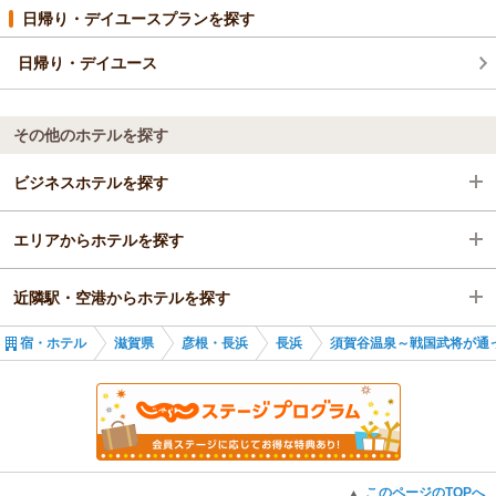
日帰り・デイユースプランを探す
日帰り・デイユース
その他のホテルを探す
ビジネスホテルを探す
エリアからホテルを探す
滋賀県
近隣駅・空港からホテルを探す
彦根・長浜
滋賀県
宿・ホテル
滋賀県
彦根・長浜
長浜
須賀谷温泉～戦国武将が通
長浜
彦根・長浜
河毛駅
長浜
高月駅
長浜駅
このページのTOPへ
▲