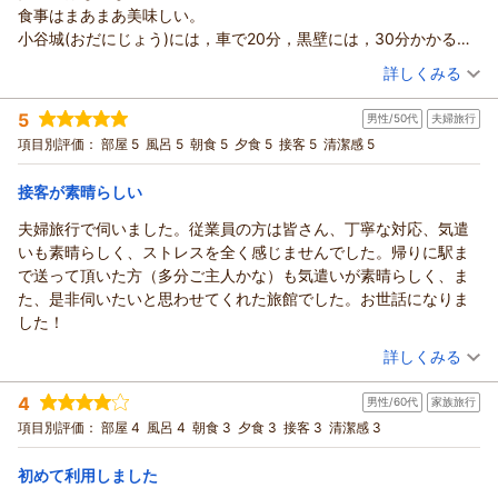
お寄せいただき誠にありがとうございます。
食事はまあまあ美味しい。
温泉やお食事をお楽しみいただけたとのこと、大変嬉しく拝読
小谷城(おだにじょう)には，車で20分，黒壁には，30分かかる。
いたしました。特に食事会場スタッフへの温かいお言葉をあり
ペットを受け入れると，耐えられない客がいるのかも。
（投稿日：2026/05/12）
がとうございます。お料理のご提供だけでなく、会話やおもて
詳しくみる
外来入浴客は，見受けられなかった。
なしの部分までお褒めいただき、スタッフ一同大きな励みにな
宿泊時期：
2026年05月宿泊 (夫婦旅行)
ります。
5
男性/50代
夫婦旅行
投稿者：
mikibakeryさん
(男性/70代)
一方で、お部屋からの景観につきましては、ご案内が不足して
宿泊プラン：
【当館人気No.1】古の源泉に癒され、季節の美味を堪能する特
項目別評価：
部屋 5
風呂 5
朝食 5
夕食 5
接客 5
清潔感 5
選会席プラン◆グレードアップ◆お市の舞
おり申し訳ございませんでした。203号室和洋室の窓につきま
和洋室
朝・夕
宿泊価格帯：
しては、外部からの視線等にも配慮しスモーク加工を施してお
25,001～26,000円(大人一人あたり/税込)
接客が素晴らしい
りますが、ご滞在中に奥様へご不安なお気持ちを与えてしまい
夫婦旅行で伺いました。従業員の方は皆さん、丁寧な対応、気遣
須賀谷温泉～戦国武将が通った歴史の秘湯～からの返信
ましたこと、お詫び申し上げます。今後は、より分かりやすい
いも素晴らしく、ストレスを全く感じませんでした。帰りに駅ま
お部屋情報のご案内について検討してまいります。
このたびは須賀谷温泉をご利用いただき、また貴重なご感想を
で送って頂いた方（多分ご主人かな）も気遣いが素晴らしく、ま
また、和洋室の広さにつきましても貴重なご意見をありがとう
お寄せいただき誠にありがとうございます。
た、是非伺いたいと思わせてくれた旅館でした。お世話になりま
ございます。お客様によって心地よく感じられる空間は様々で
炭酸泉やお食事につきまして、お楽しみいただけたとのこと、
した！
ございますので、今後ご検討されるお客様にとっても参考にな
大変嬉しく存じます。また、小谷城や黒壁スクエア観光の拠点
（投稿日：2026/05/11）
るご感想をいただき感謝しております。
としてもご利用いただけたようで何よりでございます。
詳しくみる
そして何より、お料理に「素晴らしい」とのお言葉を重ねて頂
一方で、お部屋からの景観につきまして、ご不快な思いをおか
宿泊時期：
2026年05月宿泊 (夫婦旅行)
戴し、大変光栄です。季節ごとに内容も変わりますので、ぜひ
けし申し訳ございませんでした。板塀などの目隠しに関するご
4
男性/60代
家族旅行
投稿者：
ゆうさん
(男性/50代)
また違った季節にもお越しいただけましたら幸いです。
意見は、今後の施設改善の参考として真摯に受け止めてまいり
宿泊プラン：
【基本】お市の方・浅井三姉妹ゆかりの天然温泉と旬の会席料
項目別評価：
部屋 4
風呂 4
朝食 3
夕食 3
接客 3
清潔感 3
またのお越しをスタッフ一同心よりお待ちしております。
理〇寛ぎプラン◆天然水プレゼント◆茶々の華
ます。
和室
朝・夕
宿泊価格帯：
また、ペット同伴のお客様に関するご意見につきましても、皆
19,001～20,000円(大人一人あたり/税込)
（返信日：2026/05/15）
初めて利用しました
様が快適にお過ごしいただける環境づくりのため、運営面の参