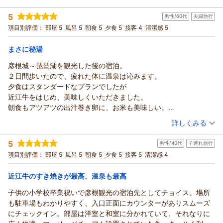
した。
いただいたご意見は料理内容や構成を見直すうえで、大切に参
また、スタッフの対応についても良い印象を持っていただき、
宿泊時期：
2026年04月宿泊 (夫婦旅行)
考にさせていただきます。
5
スタッフ一同、大きな励みとなっております。
男性/60代
夫婦旅行
投稿者：
はなふどうさん
(男性/80代)
率直なお気持ちをお聞かせいただき、誠にありがとうございま
宿泊プラン：
【春のぐるっと桜めぐり】春の旅にぴったり♪春限定の贅沢ス
一方で、料金につきましてはご期待に対し高く感じられたとの
項目別評価：
部屋 5
風呂 5
朝食 5
夕食 5
接客 4
清潔感 5
テイ★嬉しい特典付★
した。
和洋室
朝・夕
こと、率直なお声をありがとうございます。
今後は、よりご満足いただける滞在をご提供できるよう、設
宿泊価格帯：
23,001～24,000円(大人一人あたり/税込)
今後も内容と価格のバランスにご納得いただけるよう、サービ
まさに秘湯
備・料理ともに改善に努めてまいります。
スの工夫と質の向上に努めてまいります。
彦根城～琵琶湖を観光した後の宿泊。
この度は誠にありがとうございました。
須賀谷温泉～戦国武将が通った歴史の秘湯～からの返信
この度は誠にありがとうございました。
２日間歩いたので、疲れた体に温泉は沁みます。
また機会がございましたら、お越しいただけましたら幸いで
（返信日：2026/04/23）
この度は須賀谷温泉にご宿泊いただき、誠にありがとうござい
夕食はスタンダードなプランでしたが
す。
ました。
近江牛をはじめ、美味しくいただきました。
また、ご滞在のご感想をお寄せいただき、心より御礼申し上げ
（返信日：2026/04/23）
朝食もアツアツの出汁巻き卵に、お米も美味しい。
ます。
今回は桜見物で伺いましたが、フロントのスタッフさんに
（投稿日：2026/04/08）
湖北の桜をご覧になるご旅行のご宿泊先として当館をお選びい
詳しくみる
教えていただいた高時川まで足を延ばしてみました。
ただき、海津大崎や余呉湖、西野水道、長岡城、彦根城など、
宿泊時期：
2026年04月宿泊 (夫婦旅行)
ありがとうございます。
花吹雪の名所を存分に楽しまれたとのこと、大変うらやましく
5
男性/40代
子連れ旅行
投稿者：
温泉三昧さん
(男性/60代)
気になる点をあげるとしたら、夕食会場のスタッフさん
拝見いたしました。
宿泊プラン：
【夜桜鑑賞プラン】春の旅にぴったり♪春限定の贅沢ステイ★
項目別評価：
部屋 5
風呂 5
朝食 5
夕食 5
接客 5
清潔感 4
手が足りないような感じがしました。
嬉しい特典付★
また、大河ドラマをきっかけに小谷城や記念館にも足を運ばれ
和洋室
朝・夕
もう少しゆとりがあるといいですね。
宿泊価格帯：
たとのこと、この地ならではの歴史と季節を感じる旅のお手伝
30,001円以上(大人一人あたり/税込)
近江牛のすき焼きが最高、温泉も最高
通りから外れたところの秘湯のお宿でした！
いができましたことを光栄に存じます。
子供の小学校卒業祝いで彦根観光の宿泊先としてチョイス。場所
須賀谷温泉～戦国武将が通った歴史の秘湯～からの返信
お部屋の広さや清掃状況、温泉につきましてもご満足いただ
も駐車場もわかりやすく、入口正面にカウンターがありスムーズ
き、茶色の湯と透明なお湯、それぞれを楽しんでいただけたと
この度は須賀谷温泉にご宿泊いただき、誠にありがとうござい
にチェックイン。部屋は洋室と和室に分かれていて、それなりに
のこと、うれしく拝見いたしました。
ました。