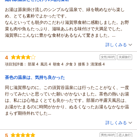
お湯は源泉掛け流しのシンプルな温泉で、緑を眺めながら楽し
須賀谷温泉～戦国武将が通った歴史の秘湯～からの返信
め、とても素朴でよかったです。
この度は須賀谷温泉をご利用いただき、誠にありがとうござい
なんといっても朝夕のこだわり滋賀県食材に感動しました。お野
ました。
菜も肉や魚もたっぷり、滋味あふれる味付けで大満足でした。
広々としたお部屋で静かにお過ごしいただけたとのこと、また
滋賀県にこんなに豊かな食材があるなんて驚きました。
マッサージチェアーでごゆっくりお寛ぎいただけたご様子を大
近場の歴史と自然スポットも楽しみました。
（投稿日：2026/04/28）
変嬉しく拝読いたしました。お部屋からご覧いただいた桜も、
詳しくみる
お楽しみいただけたようで何よりでございます。
宿泊時期：
2026年04月宿泊 (家族旅行)
温泉につきましても、異なる温度の湯船やバスタオルの替えな
4
女性/60代
夫婦旅行
投稿者：
cmさん
(女性/50代)
ど、快適にご利用いただけたとのお言葉を頂戴し、安心いたし
宿泊プラン：
【基本】お市の方・浅井三姉妹ゆかりの天然温泉と旬の会席料
項目別評価：
部屋 4
風呂 4
朝食 4
夕食 3
接客 3
清潔感 4
理〇寛ぎプラン◆天然水プレゼント◆茶々の華
ました。お食事もご満足いただけたとのこと、安堵の気持ちで
和室
朝・夕
宿泊価格帯：
いっぱいです。
22,001～23,000円(大人一人あたり/税込)
茶色の温泉は、気持ち良かった
これからもより一層ご満足いただけるおもてなしを目指してま
同じ滋賀県なのに、この須賀谷温泉には行ったことがなく、一度
須賀谷温泉～戦国武将が通った歴史の秘湯～からの返信
いりますので、ぜひまた季節を変えてお越しくださいま
行ってみたいと思っていた願いがかないました。茶色の熱いお湯
せ。
この度は須賀谷温泉をご利用いただき、また心温まるご感想を
は、私には心地よくとても良かったです。部屋の半露天風呂は、
時節柄、お身体にはどうぞご自愛下さい。
お寄せいただき誠にありがとうございます。
お湯がたまるのに時間がかかり、ぬるくなったお湯もなかなか温
源泉掛け流しの温泉を、緑の景色とともにゆったりとお楽しみ
（返信日：2026/05/04）
まらず期待外れでした
いただけたとのこと、大変嬉しく拝読いたしました。素朴なが
お料理も、あまり印象に残らず普通でした
（投稿日：2026/04/19）
らも心身を癒すひとときをご提供できておりましたら何よりで
詳しくみる
ございます。
宿泊時期：
2026年04月宿泊 (夫婦旅行)
また、お食事につきましてもご満足いただけたご様子に、料理
5
男性/60代
恋人旅行
投稿者：
さえちゃんさん
(女性/60代)