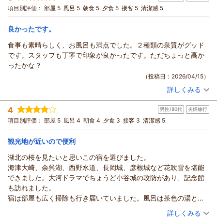
長をはじめスタッフ一同大変励みになっております。滋賀県の
宿泊プラン：
【基本】お市の方・浅井三姉妹ゆかりの天然温泉と旬の会席料
項目別評価：
部屋 5
風呂 5
朝食 5
夕食 5
接客 5
清潔感 5
理〇寛ぎプラン◆天然水プレゼント◆茶々の華
豊かな食材の魅力を感じていただけたこと、そしてその滋味深
和洋室
朝・夕
宿泊価格帯：
い味わいにご感動いただけたことを心より嬉しく思います。
27,001～28,000円(大人一人あたり/税込)
良かったです。
周辺の歴史や自然スポットもお楽しみいただけたとのこと、当
食事も素晴らしく、お風呂も満点でした。２種類の泉質がグッド
須賀谷温泉～戦国武将が通った歴史の秘湯～からの返信
地ならではの魅力を存分にご体験いただけたようで何よりでご
です。スタッフも丁寧で印象が良かったです。ただちょっと高か
ざいます。
この度は須賀谷温泉にご宿泊いただき、誠にありがとうござい
ったかな？
今後とも、より一層ご満足いただける滞在をご提供できるよう
ました。
（投稿日：2026/04/15）
努めてまいります。またのお越しを心よりお待ち申し上げてお
また、同じ滋賀県内にありながら、以前よりお心に留めていた
ります。
詳しくみる
だき、初めてご来館いただけたこと、心より御礼申し上げま
宿泊時期：
2026年02月宿泊 (恋人旅行)
す。
（返信日：2026/04/29）
投稿者：
CC87さん
(男性/60代)
4
茶色の濁りのある熱めのお湯を心地よく感じていただけたとの
男性/80代
夫婦旅行
宿泊プラン：
【冬季限定】ちょっとお得な旬旅♪のんびりふら～っとお手軽
プラン♪選べる夕食
こと、当館自慢の泉質をご評価いただき、大変ありがたく存じ
和洋室
朝・夕
項目別評価：
部屋 5
風呂 4
朝食 4
夕食 3
接客 3
清潔感 5
宿泊価格帯：
ます。
30,001円以上(大人一人あたり/税込)
一方で、お部屋の半露天風呂につきましては、お湯が溜まるま
観光地が近いので便利
須賀谷温泉～戦国武将が通った歴史の秘湯～からの返信
でに時間がかかり、温度面でもご期待に沿えず、残念な思いを
湖北の桜を見たいと思いこの宿を選びました。
お掛けしましたこと、誠に申し訳ございませんでした。
この度は須賀谷温泉にご宿泊いただき、誠にありがとうござい
海津大崎、余呉湖、西野水道、長岡城、彦根城など花吹雪を堪能
快適にお使いいただくべき設備でありながら、ご満足いただけ
ました。
できました。大河ドラマでちょうど小谷城の攻防があり、記念館
なかった点は、真摯に受け止めております。
また、ご感想をお寄せいただき、心より御礼申し上げます。
も訪れました。
また、お料理につきましても、「印象に残らず普通」とのお声
お食事や温泉につきまして「素晴らしい」「満点」とのお言葉
宿は部屋も広く掃除も行き届いていました。風呂は茶色の湯と透
を頂戴し、ご期待を上回るものをご提供できなかったことを、
を頂戴し、二種類の泉質もお楽しみいただけたとのこと、大変
明な湯があり楽しめました。夕食の品出しが遅いのが少し不満で
（投稿日：2026/04/11）
残念に思っております。
詳しくみる
うれしく拝見いたしました。