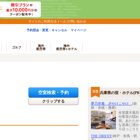
サイトのご利用方法
ヘルプ/問い合わせ
予約照会・変更・キャンセル
マイページ
海外
海外
ゴルフ
航空券
航空券+ホテル
空室検索・予約
兵庫県の宿・ホテル[PR
クリップする
夢乃井庵 夕やけこやけ
(姫
路・赤穂・播磨)
全室露天風呂
付客室の隠れ
宿。あたたか
な温泉に浸か
りほっこりと
THE ORIENT
(神戸・有馬・明