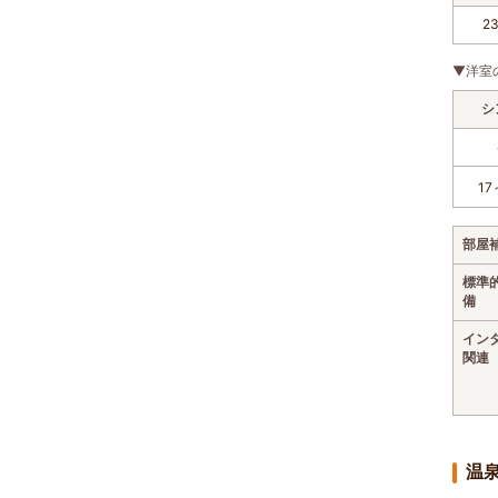
2
▼洋室
シ
17
部屋
標準
備
イン
関連
温