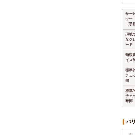
サー
ャー
（手
現地
なク
ード
領収
イス
標準
チェ
間
標準
チェ
時間
バ
×