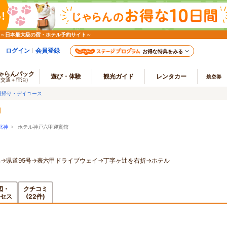
 ～日本最大級の宿・ホテル予約サイト～
ログイン
会員登録
お得な特典をみる
ゃらんパック
遊び・体験
観光ガイド
レンタカー
航空券
（交通＋宿泊）
日帰り・デイユース
北神
> ホテル神戸六甲迎賓館
面へ→県道95号→表六甲ドライブウェイ→丁字ヶ辻を右折→ホテル
図・
クチコミ
セス
(22件)