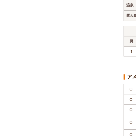
温泉
露天
男
1
ア
○
○
○
○
○