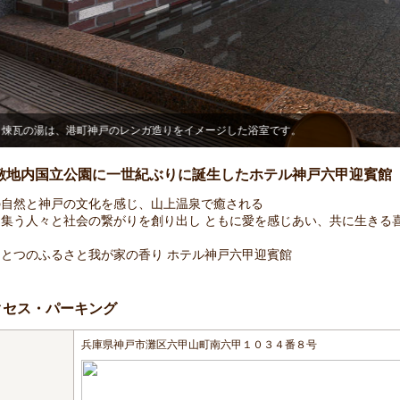
煉瓦の湯は、港町神戸のレンガ造りをイメージした浴室です。
敷地内国立公園に一世紀ぶりに誕生したホテル神戸六甲迎賓館
の自然と神戸の文化を感じ、山上温泉で癒される
に集う人々と社会の繋がりを創り出し ともに愛を感じあい、共に生きる
とつのふるさと我が家の香り ホテル神戸六甲迎賓館
クセス・パーキング
兵庫県神戸市灘区六甲山町南六甲１０３４番８号