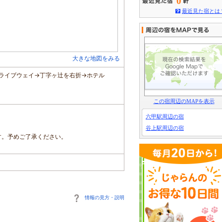
0
最近見た宿とは
大きな地図をみる
ドライブウェイ→丁字ヶ辻を右折→ホテル
この宿周辺のMAPを表示
六甲駅周辺の宿
谷上駅周辺の宿
す。予めご了承ください。
情報の見方・説明