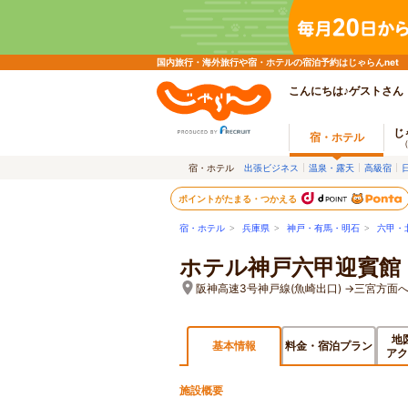
国内旅行・海外旅行や宿・ホテルの宿泊予約はじゃらんnet
こんにちは♪ゲストさん
じ
宿・ホテル
宿・ホテル
出張ビジネス
温泉・露天
高級宿
ポイントがたまる・つかえる
宿・ホテル
>
兵庫県
>
神戸・有馬・明石
>
六甲・
ホテル神戸六甲迎賓館
阪神高速3号神戸線(魚崎出口) →三宮方
地
基本情報
料金・宿泊プラン
アク
施設概要