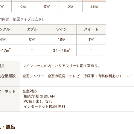
3室
0室
0室
0室
23室
の内訳（部屋タイプと広さ）
ングル
ダブル
ツイン
スイート
4室
0室
18室
1室
2
-
2
-
～17m
34～48m
補足
ツインルームの内、バリアフリー対応１室有り。
的な部屋設
全室シャワー・全室冷暖房・テレビ・冷蔵庫（有料飲料あり）・ミニ
ターネット
全室対応
[接続方法] 無線LAN
[PC貸し出し] なし
[インターネット接続] 無料
泉・風呂