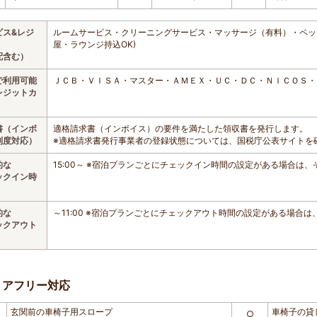
ビス&レジ
ルームサービス・クリーニングサービス・マッサージ（有料）・ペット
屋・ラウンジ持込OK)
配含む）
で利用可能
ＪＣＢ・ＶＩＳＡ・マスター・ＡＭＥＸ・ＵＣ・ＤＣ・ＮＩＣＯＳ・
レジットカ
書（インボ
適格請求書（インボイス）の要件を満たした領収書を発行します。
制度対応）
※適格請求書発行事業者の登録状態については、国税庁公表サイトを
的な
15:00～ ※宿泊プランごとにチェックイン時間の設定がある場合は
ックイン時
的な
～11:00 ※宿泊プランごとにチェックアウト時間の設定がある場合
ックアウト
リアフリー対応
玄関前の車椅子用スロープ
車椅子の貸
○