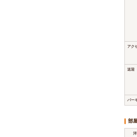
アク
送迎
パー
部
洋