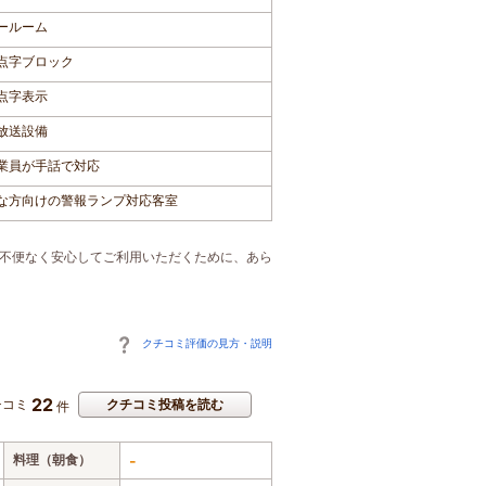
ールーム
点字ブロック
点字表示
放送設備
業員が手話で対応
な方向けの警報ランプ対応客室
ご不便なく安心してご利用いただくために、あら
クチコミ評価の見方・説明
22
チコミ
クチコミ投稿を読む
件
料理（朝食）
-