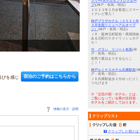
マリー(ホテルモントレグルー
プ)
(神戸・有馬・明石)
２０２３年２月全客室にスマー
トテレビ導入！
神戸プラザホテル（２０２１年
３月全面リニューアルオープ
ン）
(神戸・有馬・明石)
ＪＲ・阪神元町駅前！異国情緒
ある元町のスタイリッシュホテ
ル！
3
/
5
食材がもっとも輝き美味しく
ザ グラン リゾート有馬
(神
戸・有馬・明石)
有馬で素泊まりするならこ
こ！！
神戸ルミナスホテル兵庫駅前
(
戸・有馬・明石)
宿泊のご予約はこちらから
喜びを感じ
ＪＲ兵庫駅徒歩２分ゆったりく
つろげます
※「注目の宿・ホテル」とは、
ご覧になっている県の注目宿・
ホテルをご紹介しております。
情報の見方・説明
クリップリスト
0
クリップした宿とは