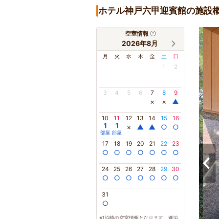
ホテル神戸六甲迎賓館の施設
空室情報
2026年8月
月
火
水
木
金
土
日
1
2
3
4
5
6
7
8
9
×
×
▲
10
11
12
13
14
15
16
1
1
×
▲
▲
○
○
部屋
部屋
17
18
19
20
21
22
23
○
○
○
○
○
○
○
24
25
26
27
28
29
30
○
○
○
○
○
○
○
31
○
※1泊時の空室情報となります。連泊