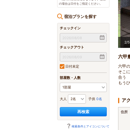
の場合は日付をご指定ください。
宿泊プランを探す
チェックイン
。
2
/
5
チェックアウト
六甲
六甲
日付未定
そこ
合う
部屋数・人数
もうひ
大人
子供
0名
ア
再検索
住所
検索条件とアイコンについて