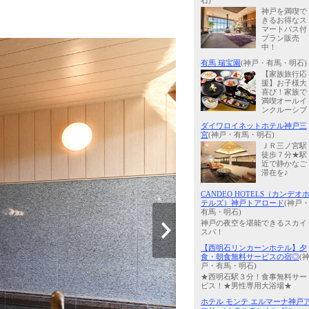
石)
神戸を満喫で
きるお得なス
マートパス付
プラン販売
中！
有馬 瑞宝園
(神戸・有馬・明石)
【家族旅行応
援】お子様大
喜び！家族で
満喫オールイ
ンクルーシブ
ダイワロイネットホテル神戸三
宮
(神戸・有馬・明石)
ＪＲ三ノ宮駅
徒歩７分★駅
近で静かなご
滞在を♪
CANDEO HOTELS（カンデオ
テルズ）神戸トアロード
(神戸
有馬・明石)
神戸の夜空を堪能できるスカイ
スパ！
【西明石リンカーンホテル】夕
食・朝食無料サービスの宿◎
(
戸・有馬・明石)
★西明石駅３分！食事無料サー
ビス！★男性専用大浴場★
ホテル モンテ エルマーナ神戸