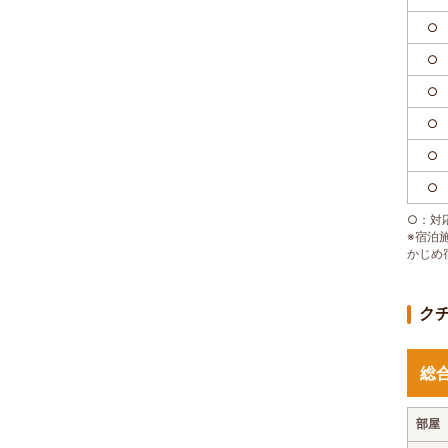
○
○
○
○
○
○
○：対応
※宿泊
かじめ
ク
総
部屋