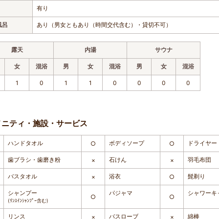
有り
風呂
あり（男女ともあり（時間交代含む）・貸切不可）
露天
内湯
サウナ
女
混浴
男
女
混浴
男
女
混浴
1
0
1
1
0
0
0
0
メニティ・施設・サービス
ハンドタオル
ボディソープ
ドライヤー
○
○
歯ブラシ・歯磨き粉
石けん
羽毛布団
×
×
バスタオル
浴衣
髭剃り
×
○
シャンプー
パジャマ
シャワーキ
○
○
(ﾘﾝｽｲﾝｼｬﾝﾌﾟｰ含む)
リンス
バスローブ
綿棒
×
×