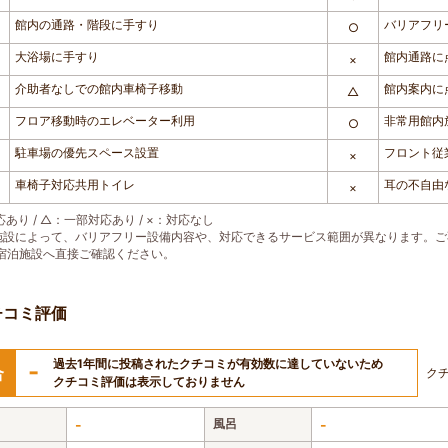
館内の通路・階段に手すり
バリアフリ
○
大浴場に手すり
館内通路に
×
介助者なしでの館内車椅子移動
館内案内に
△
フロア移動時のエレベーター利用
非常用館内
○
駐車場の優先スペース設置
フロント従
×
車椅子対応共用トイレ
耳の不自由
×
あり / △：一部対応あり / ×：対応なし
施設によって、バリアフリー設備内容や、対応できるサービス範囲が異なります。
宿泊施設へ直接ご確認ください。
チコミ評価
過去1年間に投稿されたクチコミが有効数に達していないため
-
合
ク
クチコミ評価は表示しておりません
-
風呂
-