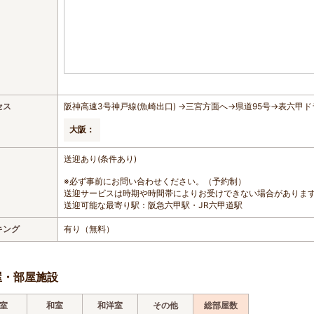
セス
阪神高速3号神戸線(魚崎出口) →三宮方面へ→県道95号→表六甲
大阪：
送迎あり(条件あり)
※必ず事前にお問い合わせください。（予約制）
送迎サービスは時期や時間帯によりお受けできない場合がありま
送迎可能な最寄り駅：阪急六甲駅・JR六甲道駅
キング
有り（無料）
屋・部屋施設
室
和室
和洋室
その他
総部屋数