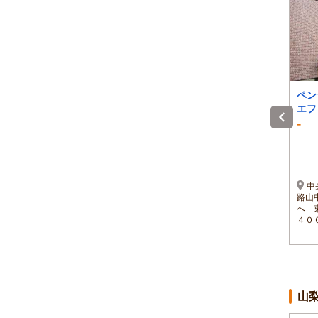
KOBUCHIZAWA COT
ヴィラ 富士錦
ペン
TAGE Wagan
エフ
-
-
-
)
1泊 大人2名 合計(税込)
1泊 大人2名 合計(税込)
～
20,700円～
39,200円～
～
1名 10,350円～
1名 19,600円～
自動車：中央高速道路
河口湖駅から徒歩13分、
中
小淵沢ICより3分 電車：
中央自動車道河口湖ICから
路山
JR中央本線 小淵沢駅より
約4分、富士吉田ICから約6
へ 
タクシー５分
分。
４０
山