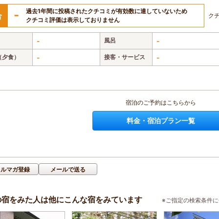
過去1年間に投稿されたクチコミが有効数に達していないため
-
合
ク
クチコミ評価は表示しておりません
-
風呂
-
（夕食）
-
接客・サービス
-
宿泊のご予約はこちらから
料金・宿泊プラン一覧
メルマガ登録
メールで送る
の宿をみた人は他にこんな宿をみています
※ご指定の検索条件