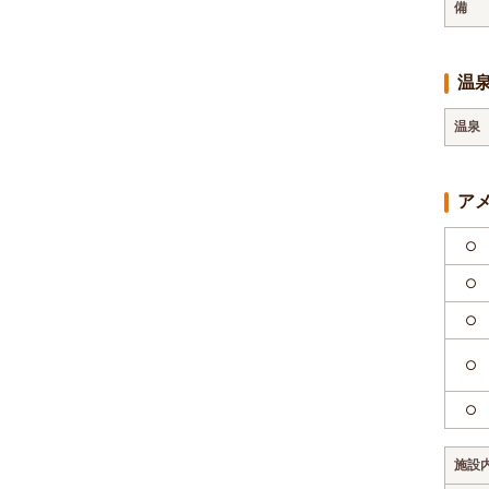
備
温
温泉
ア
○
○
○
○
○
施設