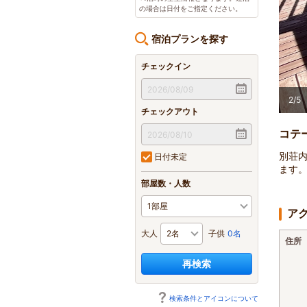
の場合は日付をご指定ください。
宿泊プランを探す
チェックイン
2
/
5
チェックアウト
コテ
別荘
日付未定
ます
部屋数・人数
ア
大人
子供
0名
住所
再検索
検索条件とアイコンについて