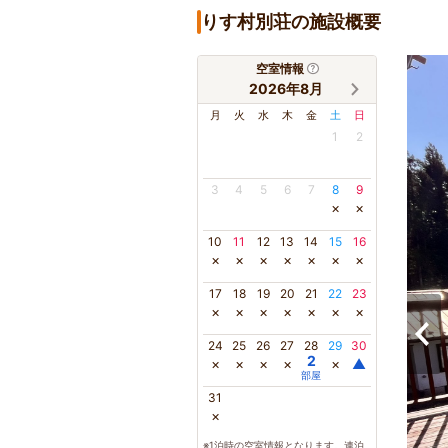
りす村別荘の施設概要
空室情報
2026年8月
月
火
水
木
金
土
日
1
2
3
4
5
6
7
8
9
×
×
10
11
12
13
14
15
16
×
×
×
×
×
×
×
17
18
19
20
21
22
23
×
×
×
×
×
×
×
24
25
26
27
28
29
30
2
×
×
×
×
×
▲
部屋
31
×
※1泊時の空室情報となります。連泊