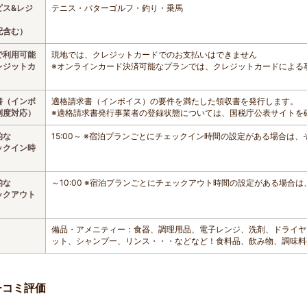
ビス&レジ
テニス・パターゴルフ・釣り・乗馬
配含む）
で利用可能
現地では、クレジットカードでのお支払いはできません
レジットカ
※オンラインカード決済可能なプランでは、クレジットカードによる
書（インボ
適格請求書（インボイス）の要件を満たした領収書を発行します。
制度対応）
※適格請求書発行事業者の登録状態については、国税庁公表サイトを
的な
15:00～ ※宿泊プランごとにチェックイン時間の設定がある場合は
ックイン時
的な
～10:00 ※宿泊プランごとにチェックアウト時間の設定がある場合
ックアウト
備品・アメニティー：食器、調理用品、電子レンジ、洗剤、ドライヤ
ット、シャンプー、リンス・・・などなど！食料品、飲み物、調味料
チコミ評価