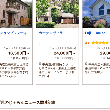
ションプレンティ
ガーデンヴィラ
Fuji House
-
4.8
1泊 大人2名 合計(税込)
1泊 大人2名 合計(税込)
1泊 大人2名
16,500円～
24,000円～
29,
1名 8,250円～
1名 12,000円～
1名 1
央道経由東富士五湖道
中央道河口湖インターよ
中央高速～東富
中湖IC下車平野方面
り車で約7分・東富士五湖道
路山中湖ＩＣ～７
東小学校信号を過ぎ約
路富士吉田インターより車
平野方面10分
０ｍ左へ入る。
で約5分
梨県のじゃらんニュース関連記事