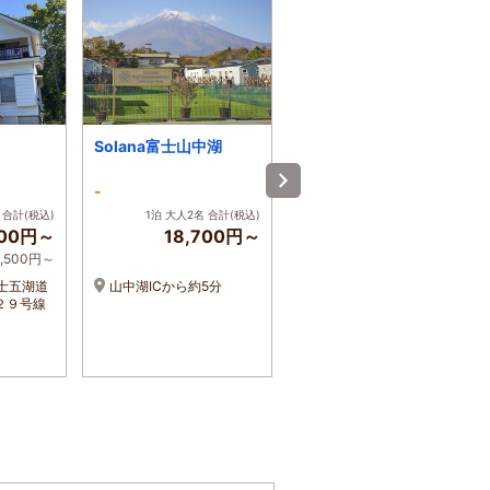
Solana富士山中湖
蔵の宿 松屋（貸別
荘）
-
-
 合計(税込)
1泊 大人2名 合計(税込)
1泊 大人2名 合計(税込)
000円～
18,700円～
44,550円～
4,500円～
1名 22,275円～
士五湖道
山中湖ICから約5分
中央道河口湖ＩＣ６分、
２９号線
富士急河口湖駅からタクシ
ー５分