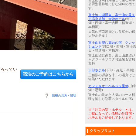
富士山を河口湖越しに望む島津
公爵別荘跡地に佇む湖畔の宿で
す。
富士河口湖温泉 富士山の見え
る温泉旅館 大池ホテル
(河口
湖・西湖・富士吉田・精進湖・
本栖湖)
人気の河口湖湯けむり富士の宿
大池ホテル！！
富士山を望む高台の宿 クレッ
3
/
5
【りす村別荘 Risuna リ
シェンド
(河口湖・西湖・富士
田・精進湖・本栖湖)
富士山望む高台。富士山展望ジ
ャグジー＆サウナ付温泉も貸切
無料
そろってい
下部ホテル
(下部・身延・早川)
宿泊のご予約はこちらから
三種類の源泉を十二の湯舟でご
堪能いただけます
カフェ＆オーベルジュ里休
(山
湖・忍野)
富士山の眺めと人気のコース料
情報の見方・説明
理を愉しむ別荘スタイルの宿♪
※「注目の宿・ホテル」とは、
ご覧になっている県の注目宿・
ホテルをご紹介しております。
クリップリスト