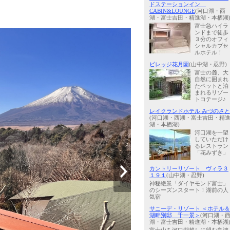
ドステーションイン
CABIN&LOUNGE
(河口湖・西
湖・富士吉田・精進湖・本栖湖
富士急ハイラ
ンドまで徒歩
３分のオフィ
シャルカプセ
ルホテル！
ビレッジ花月園
(山中湖・忍野)
富士の麓、大
自然に囲まれ
たペットと泊
まれるリゾー
トコテージ♪
レイクランドホテル みづのさと
(河口湖・西湖・富士吉田・精
湖・本栖湖)
河口湖を一望
していただけ
るレストラン
「花みずき」
カントリーリゾート ヴィラ３
１９１
(山中湖・忍野)
神秘絶景「ダイヤモンド富士」
のシーズンスタート！湖前の人
気宿
サニーデ・リゾート ＜ホテル＆
湖畔別邸 千一景＞
(河口湖・
湖・富士吉田・精進湖・本栖湖