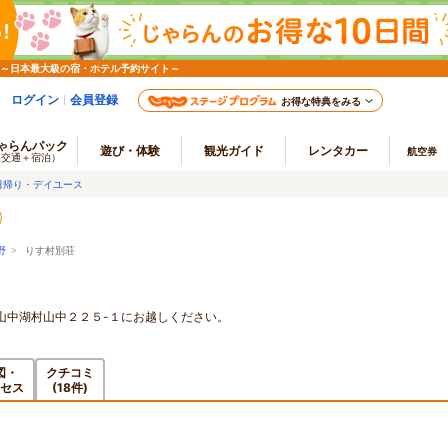
 ～日本最大級の宿・ホテル予約サイト～
ログイン
会員登録
お得な特典をみる
ゃらんパック
遊び・体験
観光ガイド
レンタカー
航空券
（交通＋宿泊）
日帰り・デイユース
野
> りす村別荘
山中湖村山中２２５-１にお越しください。
図・
クチコミ
セス
(18件)