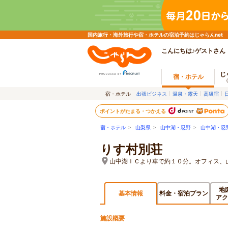
国内旅行・海外旅行や宿・ホテルの宿泊予約はじゃらんnet
こんにちは♪ゲストさん
じ
宿・ホテル
宿・ホテル
出張ビジネス
温泉・露天
高級宿
ポイントがたまる・つかえる
宿・ホテル
>
山梨県
>
山中湖・忍野
>
山中湖・忍
りす村別荘
山中湖ＩＣより車で約１０分。オフィス、
地
基本情報
料金・宿泊プラン
アク
施設概要