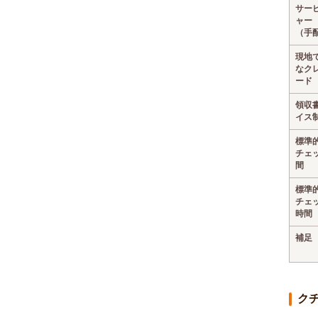
サー
ャー
（手
現地
なク
ード
領収
イス
標準
チェ
間
標準
チェ
時間
補足
ク