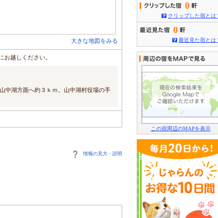
0
クリップした宿とは
0
最近見た宿とは
大きな地図をみる
にお越しください。
山中湖方面へ約３ｋｍ。山中湖村役場の手
この宿周辺のMAPを表示
情報の見方・説明