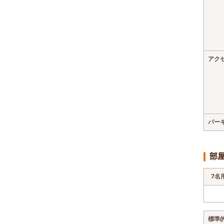
アク
パー
部
7名
標準