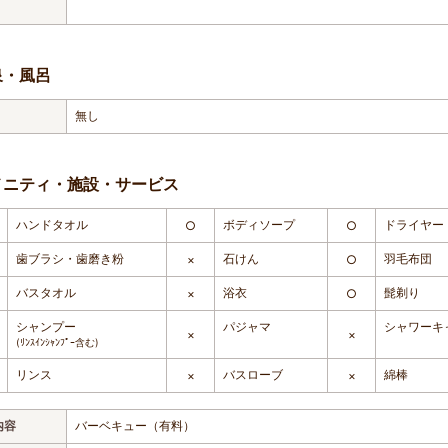
泉・風呂
無し
メニティ・施設・サービス
ハンドタオル
ボディソープ
ドライヤー
○
○
歯ブラシ・歯磨き粉
石けん
羽毛布団
×
○
バスタオル
浴衣
髭剃り
×
○
シャンプー
パジャマ
シャワーキ
×
×
(ﾘﾝｽｲﾝｼｬﾝﾌﾟｰ含む)
リンス
バスローブ
綿棒
×
×
内容
バーベキュー（有料）