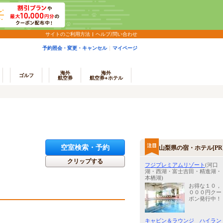
サイトのご利用方法
ヘルプ/問い合わせ
予約照会・変更・キャンセル
マイページ
海外
海外
ゴルフ
航空券
航空券+ホテル
空室検索・予約
山梨県の宿・ホテル[PR
クリップする
フジプレミアムリゾート
(河口
湖・西湖・富士吉田・精進湖・
本栖湖)
お得な１０，
０００円クー
ポン発行中！
キャビン＆ラウンジ ハイラン