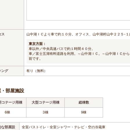
セス
山中湖ＩＣより車で約１０分。オフィス、山中湖村山中２２５-１
東京方面：
車以外／中央高速バスで約１時間４０分。
車／富士五湖有料道路を利用。～山中湖ＩＣ。～山中湖ＩＣから
前です。
キング
有り（無料）
屋・部屋施設
用コテージ用棟
大型コテージ用棟
総棟数
6棟
3棟
9棟
的な部屋設
全室バストイレ・全室シャワー・テレビ・空の冷蔵庫