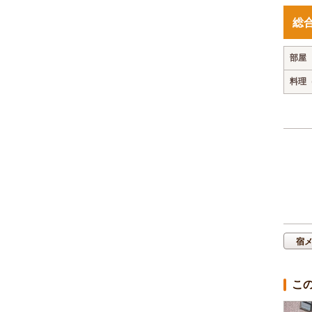
総
部屋
料理
宿
こ