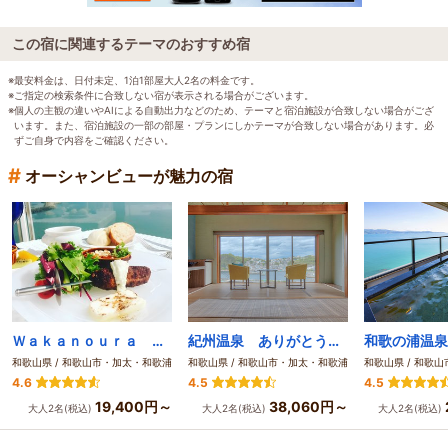
この宿に関連するテーマのおすすめ宿
※最安料金は、日付未定、1泊1部屋大人2名の料金です。
※ご指定の検索条件に合致しない宿が表示される場合がございます。
※個人の主観の違いやAIによる自動出力などのため、テーマと宿泊施設が合致しない場合がござ
います。また、宿泊施設の一部の部屋・プランにしかテーマが合致しない場合があります。必
ずご自身で内容をご確認ください。
#
オーシャンビューが魅力の宿
Ｗａｋａｎｏｕｒａ Ｎａｔｕｒｅ Ｒｅｓｏｒｔ エピカリス
紀州温泉 ありがとうの湯 漁火の宿 シーサイド観潮
和歌山県 / 和歌山市・加太・和歌浦
和歌山県 / 和歌山市・加太・和歌浦
和歌山県 / 和歌
4.6
4.5
4.5
19,400円～
38,060円～
大人2名(税込)
大人2名(税込)
大人2名(税込)