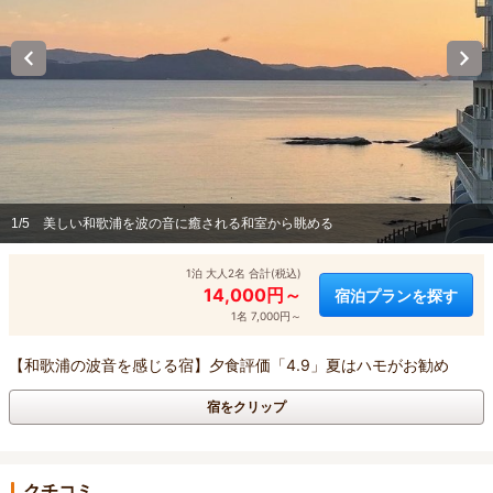
1/5
美しい和歌浦を波の音に癒される和室から眺める
1泊 大人2名 合計(税込)
14,000円～
宿泊プランを探す
1名 7,000円～
【和歌浦の波音を感じる宿】夕食評価「4.9」夏はハモがお勧め
宿をクリップ
クチコミ