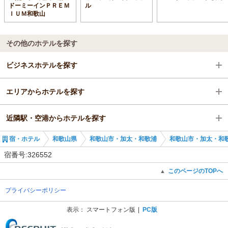
ドーミーインＰＲＥＭ
ル
ＩＵＭ和歌山
その他のホテルを探す
ビジネスホテルを探す
エリアからホテルを探す
和歌山県
近隣駅・空港からホテルを探す
和歌山市・加太・和歌浦
和歌山県
宿・ホテル
和歌山県
和歌山市・加太・和歌浦
和歌山市・加太・和
紀三井寺駅
和歌山市・加太・和歌浦
紀三井寺駅
宿番号:326552
紀三井寺駅
和歌山港駅
このページのTOPへ
▲
プライバシーポリシー
宮前駅
表示：
スマートフォン版
PC版
(C) Recruit Co., Ltd.
和歌山市駅