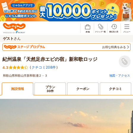
じゃらん
ゲスト
さん
お得な特典をみる
紀州温泉「天然足赤エビの宿」新和歌ロッジ
(
クチコミ208件
)
4.3
和歌山県和歌山市新和歌浦２－３
地図・アクセス
プラン
施設情報
クーポン
クチコミ
30件