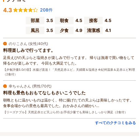
4.3
208件
部屋
3.5
朝食
4.5
接客
4.5
風呂
3.5
夕食
4.9
清潔感
4.1
のりこさん (女性/40代)
料理楽しみで行ってます。
足長えびの天ぷらと塩焼きが楽しみで行ってます。 帰りは漁港で買い物をして
帰るのが楽しみです。 今回も大満足でした。
【夕食評価5.0の宿】水揚げ直送！「天然足赤エビ」天婦羅＆塩焼き☆紀州温泉＆足赤エビ料理
（2食付）
幸ちゃんさん (男性/70代)
料理も景色もおもてなしもさいこうでした
朝晩ともに温かいものは温かく、特に揚げたての天ぷらは美味しかったです。
食事会場からの景色も最高でした。おかみさんの細かい…
【リーズナブル】天然足赤エビ天ぷら付♪お手頃少量でも美味しさしっかり満足（2食付）
すべてのクチコミをみる