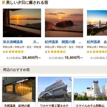
#
美しい夕日に癒される宿
加太淡嶋温泉 大阪屋 ひいなの湯
紀州温泉 雑賀の湯 双子島荘
和歌山県 / 和歌山市・加太・和歌浦
和歌山県 / 和歌山市・加太・和歌浦
和歌山県 / 和歌
4.6
4.5
4.5
26,400円～
15,400円～
大人2名(税込)
大人2名(税込)
大人2名(税込)
周辺のおすすめ宿
天然温泉 紀州の湯
ワカヤマ第２冨士ホテ
スマイルホテル和歌山