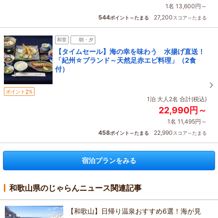
1名 13,600円～
544
27,200
ポイント～たまる
スコア～たまる
和室
朝・夕
【タイムセール】海の幸を味わう 水揚げ直送！
「紀州☆ブランド～天然足赤エビ料理」（2食
付）
2
ポイント
%
1泊 大人2名 合計(税込)
22,990円～
1名 11,495円～
458
22,990
ポイント～たまる
スコア～たまる
宿泊プランをみる
和歌山県のじゃらんニュース関連記事
【和歌山】日帰り温泉おすすめ6選！海が見