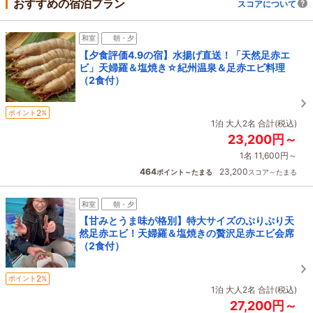
おすすめの宿泊プラン
スコアについて
和室
朝・夕
【夕食評価4.9の宿】水揚げ直送！「天然足赤エ
ビ」天婦羅＆塩焼き☆紀州温泉＆足赤エビ料理
（2食付）
2
ポイント
%
1泊 大人2名 合計(税込)
23,200円～
1名 11,600円～
464
23,200
ポイント～たまる
スコア～たまる
和室
朝・夕
【甘みとうま味が格別】特大サイズのぷりぷり天
然足赤エビ！天婦羅＆塩焼きの贅沢足赤エビ会席
（2食付）
2
ポイント
%
1泊 大人2名 合計(税込)
27,200円～