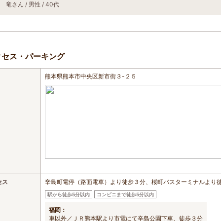
竜さん / 男性 / 40代
クセス・パーキング
熊本県熊本市中央区新市街３-２５
セス
辛島町電停（路面電車）より徒歩３分、桜町バスターミナルより
駅から徒歩5分以内
コンビニまで徒歩5分以内
福岡：
車以外／ＪＲ熊本駅より市電にて辛島公園下車、徒歩３分