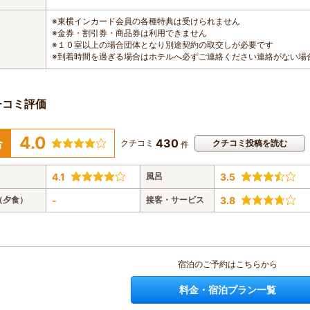
※東横インカード会員の各種特典は受けられません
※金券・割引券・商品券は利用できません
※１０室以上の場合団体となり別途契約の取交しが必要です
※到着時間を過ぎる場合はホテルへ必ずご連絡ください連絡がない場
チコミ評価
4.0
430
合
クチコミ
クチコミ投稿を読む
件
4.1
風呂
3.5
（夕食）
-
接客・サービス
3.8
宿泊のご予約はこちらから
料金・宿泊プラン一覧