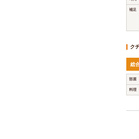
補足
ク
総
部屋
料理