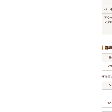
パー
アク
ング
部
洋
22
▼洋室
シ
12