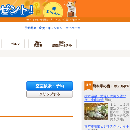
サイトのご利用方法
ヘルプ/問い合わせ
予約照会・変更・キャンセル
マイページ
海外
海外
ゴルフ
航空券
航空券+ホテル
空室検索・予約
熊本県の宿・ホテル[PR
クリップする
栃木温泉 鮎返りの滝を望む
宿 小山旅館
(阿蘇)
１１・１２月
限定クーポン
配布中！天然
温泉と絶品会
席を堪能♪
熊本市場前ビジネスクレナイホ