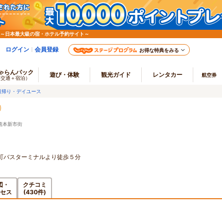
 ～日本最大級の宿・ホテル予約サイト～
ログイン
会員登録
お得な特典をみる
ゃらんパック
遊び・体験
観光ガイド
レンタカー
航空券
（交通＋宿泊）
日帰り・デイユース
熊本新市街
町バスターミナルより徒歩５分
図・
クチコミ
セス
(430件)