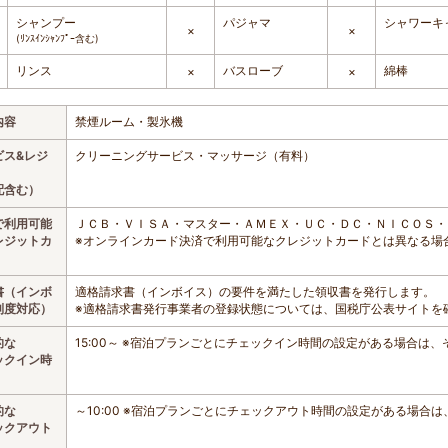
シャンプー
パジャマ
シャワーキ
×
×
(ﾘﾝｽｲﾝｼｬﾝﾌﾟｰ含む)
リンス
バスローブ
綿棒
×
×
内容
禁煙ルーム・製氷機
ビス&レジ
クリーニングサービス・マッサージ（有料）
配含む）
で利用可能
ＪＣＢ・ＶＩＳＡ・マスター・ＡＭＥＸ・ＵＣ・ＤＣ・ＮＩＣＯＳ・
レジットカ
※オンラインカード決済で利用可能なクレジットカードとは異なる場
書（インボ
適格請求書（インボイス）の要件を満たした領収書を発行します。
制度対応）
※適格請求書発行事業者の登録状態については、国税庁公表サイトを
的な
15:00～ ※宿泊プランごとにチェックイン時間の設定がある場合は
ックイン時
的な
～10:00 ※宿泊プランごとにチェックアウト時間の設定がある場合
ックアウト