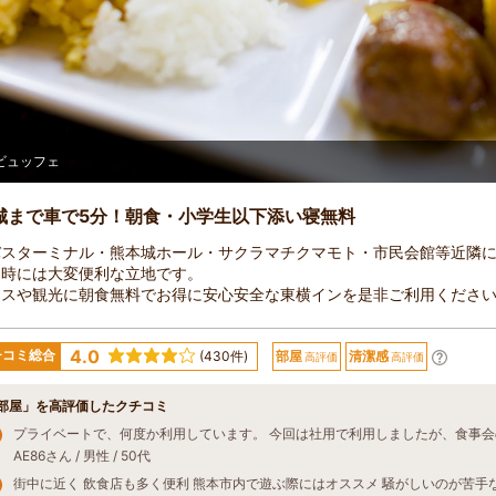
ビュッフェ
城まで車で5分！朝食・小学生以下添い寝無料
バスターミナル・熊本城ホール・サクラマチクマモト・市民会館等近隣
ト時には大変便利な立地です。
ネスや観光に朝食無料でお得に安心安全な東横インを是非ご利用くださ
4.0
チコミ総合
(430件)
部屋
清潔感
高評価
高評価
部屋」を高評価したクチコミ
AE86さん / 男性 / 50代
街中に近く 飲食店も多く便利 熊本市内で遊ぶ際にはオススメ 騒がしいのが苦手