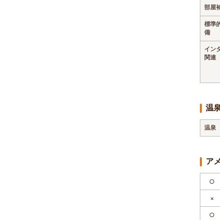
部屋
標準
備
イン
関連
温
温泉
ア
○
×
○