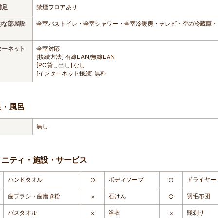
補足
禁煙フロアあり
的な部屋設
全室バストイレ・全室シャワー・全室冷暖房・テレビ・空の冷蔵庫・
ターネット
全室対応
[接続方法] 有線LAN/無線LAN
[PC貸し出し] なし
[インターネット接続] 無料
泉・風呂
無し
メニティ・施設・サービス
ハンドタオル
ボディソープ
ドライヤー
○
○
歯ブラシ・歯磨き粉
石けん
羽毛布団
×
○
バスタオル
浴衣
髭剃り
×
×