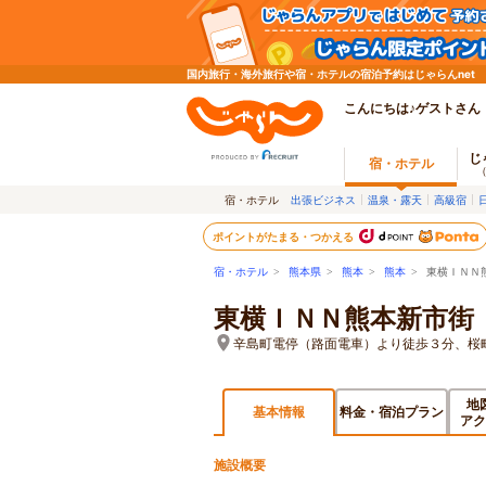
国内旅行・海外旅行や宿・ホテルの宿泊予約はじゃらんnet
こんにちは♪ゲストさん
じ
宿・ホテル
宿・ホテル
出張ビジネス
温泉・露天
高級宿
ポイントがたまる・つかえる
宿・ホテル
>
熊本県
>
熊本
>
熊本
> 東横ＩＮＮ
東横ＩＮＮ熊本新市街
辛島町電停（路面電車）より徒歩３分、桜
地
基本情報
料金・宿泊プラン
アク
施設概要