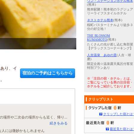
ワン・ステーションホテル熊本
(熊本)
熊本駅隣！熊本初のラグジュア
リーライフスタイルホテル
ネストホテル熊本
(熊本)
桜町バスターミナルより徒歩３
分の好立地！
THE BLOSSOM
KUMAMOTO
(熊本)
3
/
5
デスク
たくさんの光が差し込む角部屋
【デラックスコーナーキング】
人吉温泉 あゆの里
(人吉・球
磨)
限定企画☆温泉露天風呂付客室
にあり、イ
特別プランあり
宿泊のご予約はこちらから
※「注目の宿・ホテル」とは、
い。
ご覧になっている県の注目宿・
ホテルをご紹介しております。
クリップリスト
0
クリップした宿とは
プライベートで、何度か利用しています。 今回は社用で利用しましたが、食事会の場所や二次会の場所からも近く、帰りに迷子にならずに助かります。
0
続きをみる
最近見た宿とは
な人には微妙かもしれません