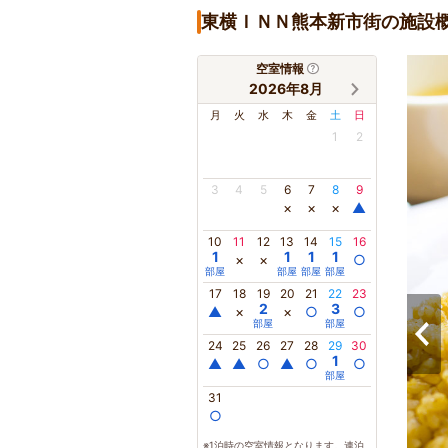
東横ＩＮＮ熊本新市街の施設
空室情報
2026年8月
月
火
水
木
金
土
日
1
2
3
4
5
6
7
8
9
×
×
×
▲
10
11
12
13
14
15
16
1
1
1
1
×
×
○
部屋
部屋
部屋
部屋
17
18
19
20
21
22
23
2
3
▲
×
×
○
○
部屋
部屋
24
25
26
27
28
29
30
1
▲
▲
○
▲
○
○
部屋
31
○
※1泊時の空室情報となります。連泊