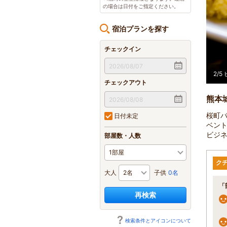
の場合は日付をご指定ください。
宿泊プランを探す
チェックイン
2
/
5
チェックアウト
熊本
桜町
日付未定
ベン
ビジ
部屋数・人数
ク
大人
子供
0名
「
再検索
検索条件とアイコンについて