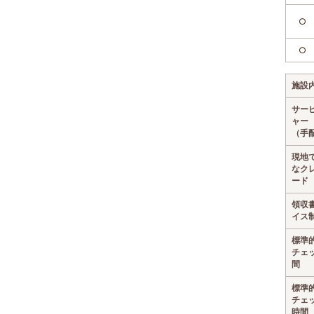
○
○
施設
サー
ャー
（手
現地
なク
ード
領収
イス
標準
チェ
間
標準
チェ
時間