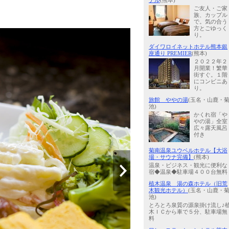
テル
(熊本)
ご友人・ご家
族、カップル
で。気の合う
方とごゆっく
り。
ダイワロイネットホテル熊本銀
座通り PREMIER
(熊本)
２０２２年２
月開業！繁華
街すぐ。１階
にコンビニあ
り。
旅館 ややの湯
(玉名・山鹿・
池)
かくれ宿「や
やの湯」全室
広々露天風呂
付き
菊南温泉ユウベルホテル【大浴
場・サウナ完備】
(熊本)
温泉・ビジネス・観光に便利な
宿◆温泉◆駐車場４００台無料
植木温泉 湯の森ホテル（旧荒
木観光ホテル）
(玉名・山鹿・
池)
とろとろ泉質の源泉掛け流し♪
木ＩＣから車で５分、駐車場無
料