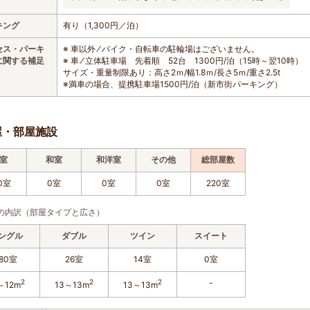
キング
有り（1,300円／泊）
セス・パーキ
※ 車以外 ⁄ バイク・自転車の駐輪場はございません。
に関する補足
※ 車 ⁄ 立体駐車場 先着順 52台 1300円/泊（15時～翌10時）
サイズ・重量制限あり：高さ2ｍ/幅1.8ｍ/長さ5ｍ/重さ2.5t
※満車の場合、提携駐車場1500円/泊（新市街パーキング）
屋・部屋施設
室
和室
和洋室
その他
総部屋数
0室
0室
0室
0室
220室
の内訳（部屋タイプと広さ）
ングル
ダブル
ツイン
スイート
180室
26室
14室
0室
2
2
2
-
～12m
13～13m
13～13m