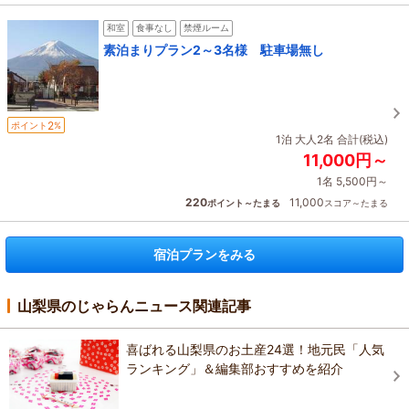
和室
食事なし
禁煙ルーム
素泊まりプラン2～3名様 駐車場無し
2
ポイント
%
1泊 大人2名 合計(税込)
11,000円～
1名 5,500円～
220
11,000
ポイント～たまる
スコア～たまる
宿泊プランをみる
山梨県のじゃらんニュース関連記事
喜ばれる山梨県のお土産24選！地元民「人気
ランキング」＆編集部おすすめを紹介