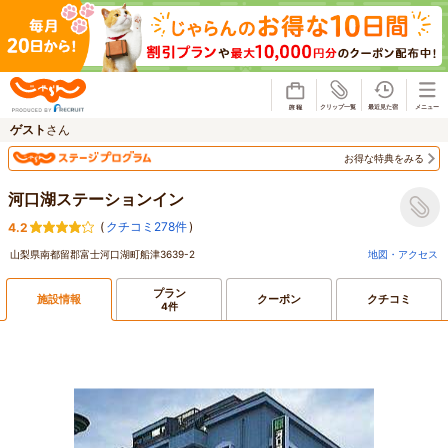
じゃらん
ゲスト
さん
お得な特典をみる
河口湖ステーションイン
(
クチコミ278件
)
4.2
山梨県南都留郡富士河口湖町船津3639-2
地図・アクセス
プラン
施設情報
クーポン
クチコミ
4件