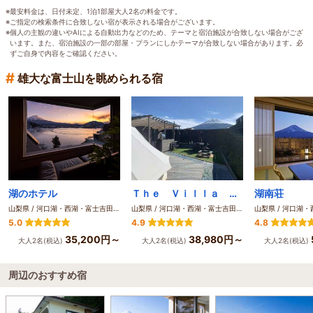
※最安料金は、日付未定、1泊1部屋大人2名の料金です。
※ご指定の検索条件に合致しない宿が表示される場合がございます。
※個人の主観の違いやAIによる自動出力などのため、テーマと宿泊施設が合致しない場合がござ
います。また、宿泊施設の一部の部屋・プランにしかテーマが合致しない場合があります。必
ずご自身で内容をご確認ください。
#
雄大な富士山を眺められる宿
湖のホテル
Ｔｈｅ Ｖｉｌｌａ Ｇｌａｍｐｉｎｇ 河口湖
湖南荘
山梨県 / 河口湖・西湖・富士吉田・精進湖・本栖湖
山梨県 / 河口湖・西湖・富士吉田・精進湖・本栖湖
5.0
4.9
4.8
35,200円～
38,980円～
大人2名(税込)
大人2名(税込)
大人2名(税込)
周辺のおすすめ宿