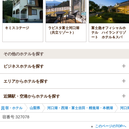
キミスコテージ
ラビスタ富士河口湖
富士急オフィシャルホ
（共立リゾート）
テル ハイランドリゾ
ート ホテル＆スパ
その他のホテルを探す
ビジネスホテルを探す
エリアからホテルを探す
山梨県
近隣駅・空港からホテルを探す
河口湖・西湖・富士吉田・精進湖・本栖湖
山梨県
宿・ホテル
山梨県
河口湖・西湖・富士吉田・精進湖・本栖湖
河口
河口湖・西湖・富士吉田
河口湖・西湖・富士吉田・精進湖・本栖湖
河口湖駅
宿番号:327078
河口湖駅
河口湖・西湖・富士吉田
富士山（旧富士吉田）駅
このページのTOPへ
▲