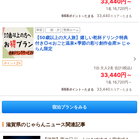
33,440円～
1名 16,720円～
668
33,440
ポイント～たまる
スコア～たまる
和室
朝・夕
禁煙ルーム
【50歳以上の大人旅】嬉しい乾杯ドリンク特典
付き◎≪おごと温泉×季節の彩り創作会席≫ じゃ
らん限定
2
ポイント
%
1泊 大人2名 合計(税込)
33,440円～
1名 16,720円～
668
33,440
ポイント～たまる
スコア～たまる
宿泊プランをみる
滋賀県のじゃらんニュース関連記事