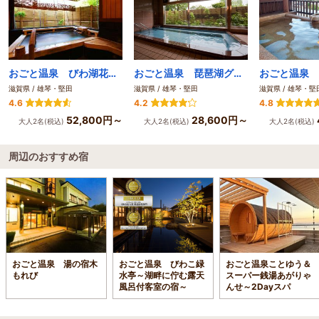
おごと温泉 びわ湖花街道
おごと温泉 琵琶湖グランドホテル・京近江
滋賀県 / 雄琴・堅田
滋賀県 / 雄琴・堅田
滋賀県 / 雄琴・堅
4.6
4.2
4.8
52,800円～
28,600円～
大人2名(税込)
大人2名(税込)
大人2名(税込)
周辺のおすすめ宿
おごと温泉 湯の宿木
おごと温泉 びわこ緑
おごと温泉ことゆう＆
もれび
水亭～湖畔に佇む露天
スーパー銭湯あがりゃ
風呂付客室の宿～
んせ～2Dayスパ