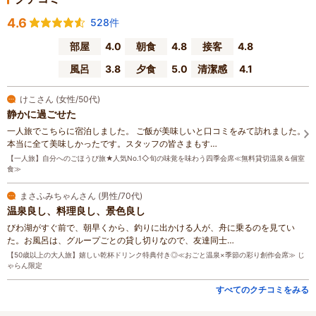
4.6
528件
部屋
4.0
朝食
4.8
接客
4.8
風呂
3.8
夕食
5.0
清潔感
4.1
けこさん (女性/50代)
静かに過ごせた
一人旅でこちらに宿泊しました。 ご飯が美味しいと口コミをみて訪れました。
本当に全て美味しかったです。スタッフの皆さまもす…
【一人旅】自分へのごほうび旅★人気No.1◇旬の味覚を味わう四季会席≪無料貸切温泉＆個室
食≫
まさふみちゃんさん (男性/70代)
温泉良し、料理良し、景色良し
びわ湖がすぐ前で、朝早くから、釣りに出かける人が、舟に乗るのを見てい
た。お風呂は、グループごとの貸し切りなので、友達同士…
【50歳以上の大人旅】嬉しい乾杯ドリンク特典付き◎≪おごと温泉×季節の彩り創作会席≫ じ
ゃらん限定
すべてのクチコミをみる