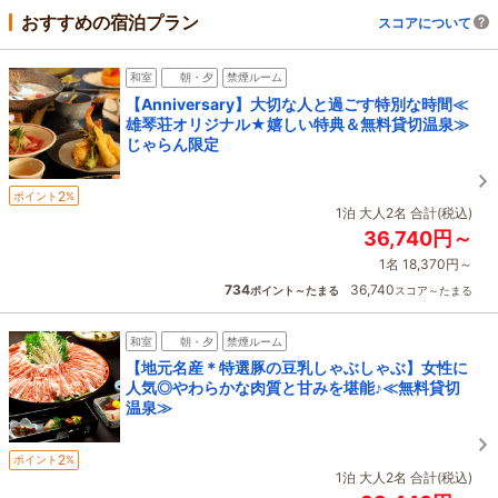
おすすめの宿泊プラン
スコアについて
和室
朝・夕
禁煙ルーム
【Anniversary】大切な人と過ごす特別な時間≪
雄琴荘オリジナル★嬉しい特典＆無料貸切温泉≫
じゃらん限定
2
ポイント
%
1泊 大人2名 合計(税込)
36,740円～
1名 18,370円～
734
36,740
ポイント～たまる
スコア～たまる
和室
朝・夕
禁煙ルーム
【地元名産＊特選豚の豆乳しゃぶしゃぶ】女性に
人気◎やわらかな肉質と甘みを堪能♪≪無料貸切
温泉≫
2
ポイント
%
1泊 大人2名 合計(税込)