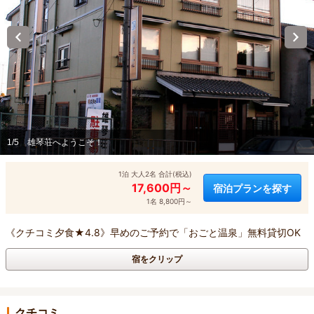
1/5
雄琴荘へようこそ！
1泊 大人2名 合計(税込)
17,600円～
宿泊プランを探す
1名 8,800円～
《クチコミ夕食★4.8》早めのご予約で「おごと温泉」無料貸切OK
宿をクリップ
クチコミ