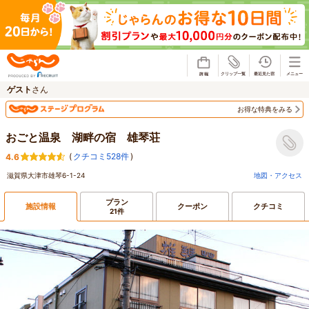
じゃらん
ゲスト
さん
お得な特典をみる
おごと温泉 湖畔の宿 雄琴荘
(
クチコミ528件
)
4.6
滋賀県大津市雄琴6-1-24
地図・アクセス
プラン
施設情報
クーポン
クチコミ
21件