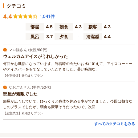
クチコミ
4.4
1,041件
部屋
4.5
朝食
4.3
接客
4.3
風呂
3.7
夕食
-
清潔感
4.4
マロ猫さん (女性/60代)
ウェルカムアイスがうれしかった
何回かお世話になっています。到着時の冷たいお水に加えて、アイスコーヒー
やアイスバーをもてなしていただきました。暑い時期な…
【全室禁煙】素泊まりプラン
なおごんさん (男性/50代)
部屋が素敵でした
部屋が広々していて、ゆっくりと身体を休める事ができました。今回は朝食な
しのプランでしたが、朝食も豪華そうだったので、次回…
【全室禁煙】素泊まりプラン
すべてのクチコミをみる