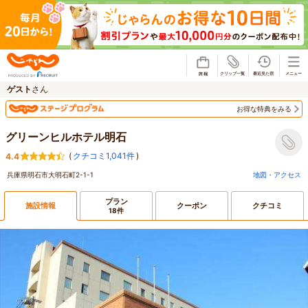
じゃらん
ゲスト
さん
お得な特典をみる
グリーンヒルホテル明石
(
クチコミ1,041件
)
4.4
兵庫県明石市大明石町2-1-1
地図・アクセス
プラン
施設情報
クーポン
クチコミ
18件