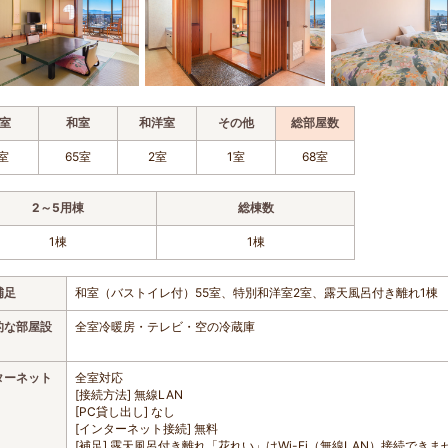
室
和室
和洋室
その他
総部屋数
室
65室
2室
1室
68室
2～5用棟
総棟数
1棟
1棟
補足
和室（バストイレ付）55室、特別和洋室2室、露天風呂付き離れ1棟
的な部屋設
全室冷暖房・テレビ・空の冷蔵庫
ターネット
全室対応
[接続方法] 無線LAN
[PC貸し出し] なし
[インターネット接続] 無料
[補足] 露天風呂付き離れ「花れい」はWi-Fi（無線LAN）接続できま