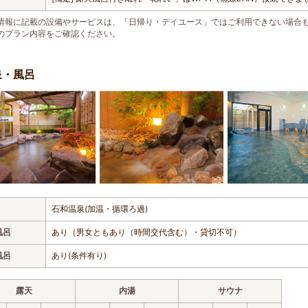
情報に記載の設備やサービスは、「日帰り・デイユース」ではご利用できない場合
のプラン内容をご確認ください。
泉・風呂
石和温泉(加温・循環ろ過)
風呂
あり（男女ともあり（時間交代含む）・貸切不可）
風呂
あり(条件有り)
露天
内湯
サウナ