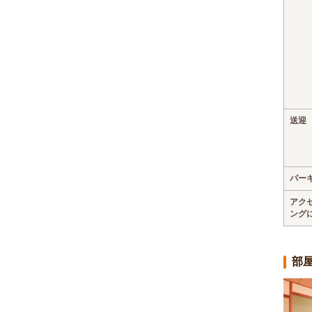
送迎
パー
アク
ング
部