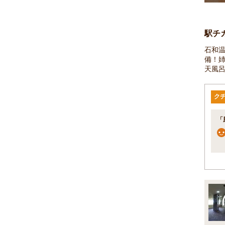
駅チ
石和
備！姉
天風
ク
「