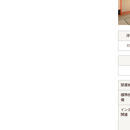
洋
0
部屋
標準
備
イン
関連