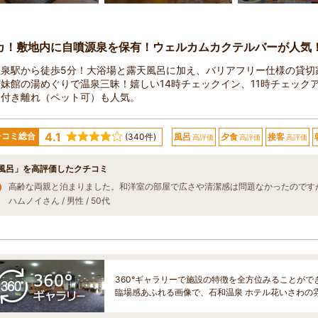
カ！敷地内に自噴源泉を保有！ウェルカムカクテルバーが人気
温泉駅から徒歩5分！大浴場と露天風呂に加え、バリアフリー仕様の貸切
妹館の湯めぐりで温泉三昧！嬉しい14時チェックイン、11時チェック
呂付き離れ（ペット可）も人気。
4.1
チコミ総合
(340件)
風呂
夕食
接客
高評価
高評価
高評価
風呂」を高評価したクチコミ
ハムノイさん / 男性 / 50代
360°ギャラリーで施設の特徴を全方位みることがで
臨場感あふれる画像で、石和温泉 ホテル花いさわの