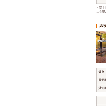
・基本
ご希望
温
温泉
露天
貸切