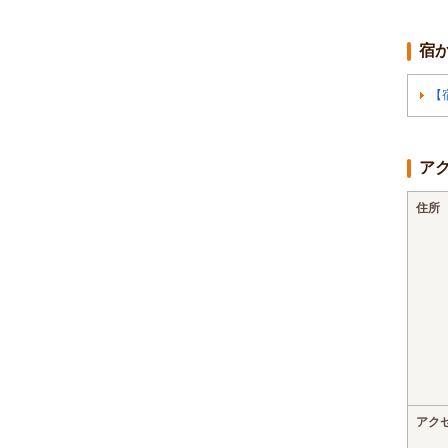
宿
【
ア
住所
アク