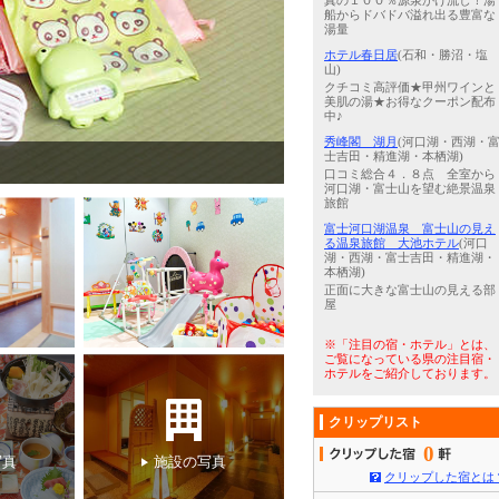
真の１００％源泉かけ流し！湯
船からドバドバ溢れ出る豊富な
湯量
ホテル春日居
(石和・勝沼・塩
山)
クチコミ高評価★甲州ワインと
美肌の湯★お得なクーポン配布
中♪
秀峰閣 湖月
(河口湖・西湖・
士吉田・精進湖・本栖湖)
4
/
5
ふく刺し付き花会席膳
口コミ総合４．８点 全室から
河口湖・富士山を望む絶景温泉
旅館
富士河口湖温泉 富士山の見え
る温泉旅館 大池ホテル
(河口
湖・西湖・富士吉田・精進湖・
本栖湖)
正面に大きな富士山の見える部
屋
※「注目の宿・ホテル」とは、
ご覧になっている県の注目宿・
ホテルをご紹介しております。
クリップリスト
0
写真
施設の写真
クリップした宿とは