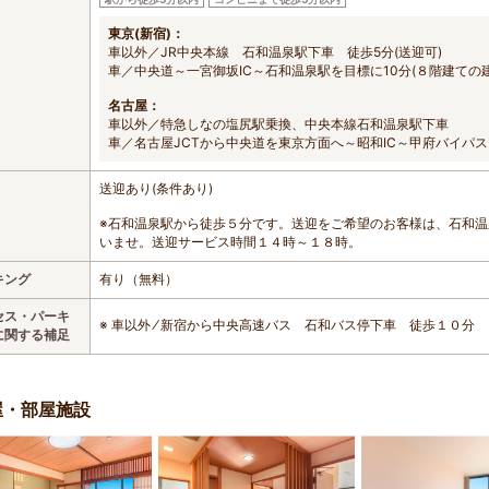
東京(新宿)：
車以外／JR中央本線 石和温泉駅下車 徒歩5分(送迎可)
車／中央道～一宮御坂IC～石和温泉駅を目標に10分(８階建ての建
名古屋：
車以外／特急しなの塩尻駅乗換、中央本線石和温泉駅下車
車／名古屋JCTから中央道を東京方面へ～昭和IC～甲府バイパス
送迎あり(条件あり)
※石和温泉駅から徒歩５分です。送迎をご希望のお客様は、石和
いませ。送迎サービス時間１４時～１８時。
キング
有り（無料）
セス・パーキ
※ 車以外 ⁄ 新宿から中央高速バス 石和バス停下車 徒歩１０分
に関する補足
屋・部屋施設