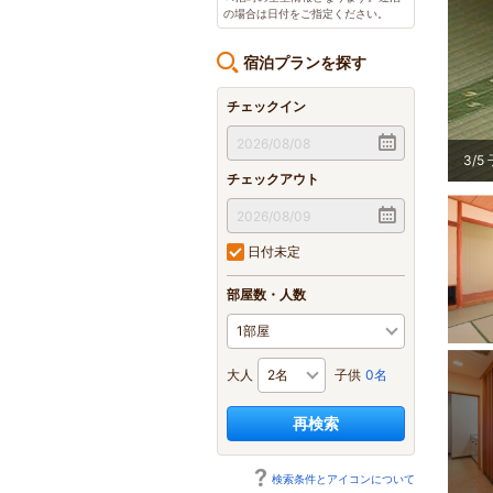
の場合は日付をご指定ください。
宿泊プランを探す
チェックイン
小路
3
/
5
チェックアウト
日付未定
部屋数・人数
大人
子供
0名
再検索
検索条件とアイコンについて