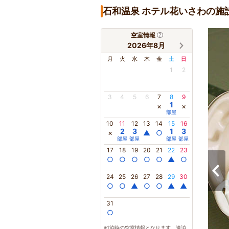
石和温泉 ホテル花いさわの施
空室情報
2026年8月
月
火
水
木
金
土
日
1
2
3
4
5
6
7
8
9
1
×
×
部屋
10
11
12
13
14
15
16
2
3
1
3
×
▲
○
部屋
部屋
部屋
部屋
17
18
19
20
21
22
23
○
○
○
○
○
▲
○
24
25
26
27
28
29
30
○
○
▲
○
○
▲
▲
31
○
※1泊時の空室情報となります。連泊