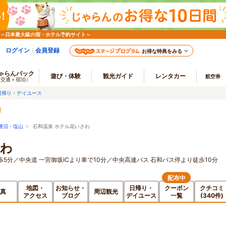
 ～日本最大級の宿・ホテル予約サイト～
ログイン
会員登録
お得な特典をみる
ゃらんパック
遊び・体験
観光ガイド
レンタカー
航空券
（交通＋宿泊）
日帰り・デイユース
勝沼・塩山
> 石和温泉 ホテル花いさわ
さわ
歩5分／中央道 一宮御坂ICより車で10分／中央高速バス 石和バス停より徒歩10分
配布中
地図・
お知らせ・
日帰り・
クーポン
クチコミ
真
周辺観光
アクセス
ブログ
デイユース
一覧
(340件)