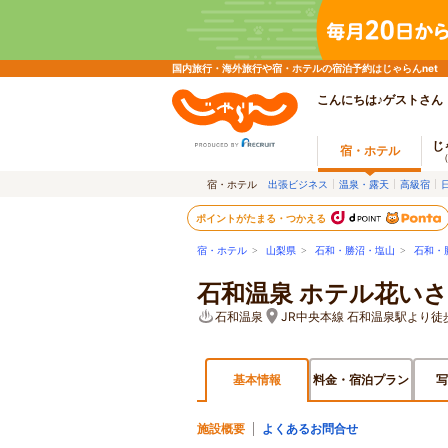
国内旅行・海外旅行や宿・ホテルの宿泊予約はじゃらんnet
こんにちは♪ゲストさん
じ
宿・ホテル
宿・ホテル
出張ビジネス
温泉・露天
高級宿
ポイントがたまる・つかえる
宿・ホテル
>
山梨県
>
石和・勝沼・塩山
>
石和・
石和温泉 ホテル花い
石和温泉
JR中央本線 石和温泉駅より徒
基本情報
料金・宿泊プラン
写
施設概要
よくあるお問合せ