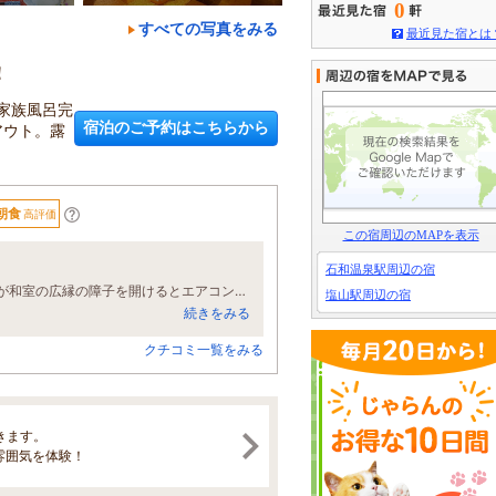
0
すべての写真をみる
最近見た宿とは
！
家族風呂完
宿泊のご予約はこちらから
アウト。露
朝食
高評価
この宿周辺のMAPを表示
石和温泉駅周辺の宿
高齢な両親と泊まりました。和洋室の部屋で広さや清潔感は問題なかったのですが和室の広縁の障子を開けるとエアコンの能力不足かあまり冷えなかった。温泉や食事は大変よかったと思います。スタッフの印象はよくまた泊まりたいと思っています。
塩山駅周辺の宿
続きをみる
クチコミ一覧をみる
きます。
雰囲気を体験！