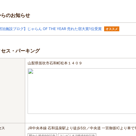
からのお知らせ
宿泊施設ブログ】じゃらん OF THE YEAR 売れた宿大賞1位受賞
オススメ
クセス・パーキング
山梨県笛吹市石和町松本１４０９
セス
JR中央本線 石和温泉駅より徒歩5分／中央道 一宮御坂ICより車で
駅から徒歩5分以内
コンビニまで徒歩5分以内