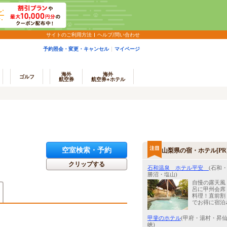
サイトのご利用方法
ヘルプ/問い合わせ
予約照会・変更・キャンセル
マイページ
海外
海外
ゴルフ
航空券
航空券+ホテル
空室検索・予約
山梨県の宿・ホテル[PR
クリップする
石和温泉 ホテル平安
(石和
勝沼・塩山)
自慢の露天風
呂に甲州会席
料理！直前割
でお得に宿泊
甲斐のホテル
(甲府・湯村・昇
峡)