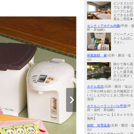
ビジネスだけ
でなく多様な
ニーズにお応
えできるお部
屋をご用意★
センティアホテル内藤
(甲府・
村・昇仙峡)
フリーアメニ
ティもお試し
下さい。
和風旅館 峯
(石和・勝沼・塩
山)
静かで落ち着
けるゆったり
とした露天風
呂でお寛ぎく
ださい♪
ホテル花京
(石和・勝沼・塩山)
二千年の時を経た古代檜風呂で
いにしえのひとときに浸かれる
湯宿
ホテルシーラックパル甲府
(甲
府・湯村・昇仙峡)
シングルルーム【１６㎡ＶＯＤ
無料】
旅館 深雪温泉
(石和・勝沼・
山)