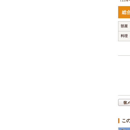
総
部屋
料理
宿
こ