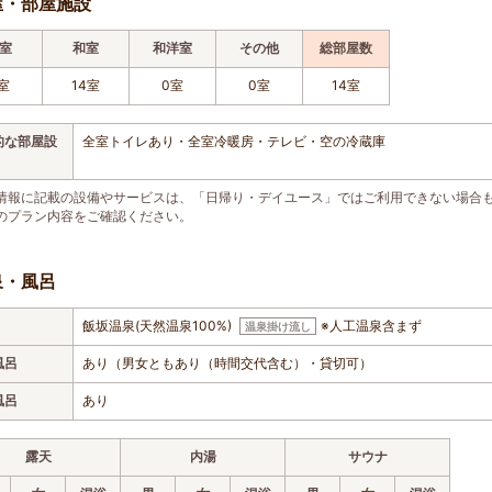
屋・部屋施設
室
和室
和洋室
その他
総部屋数
室
14室
0室
0室
14室
的な部屋設
全室トイレあり・全室冷暖房・テレビ・空の冷蔵庫
情報に記載の設備やサービスは、「日帰り・デイユース」ではご利用できない場合
のプラン内容をご確認ください。
泉・風呂
飯坂温泉(天然温泉100%)
※人工温泉含まず
温泉掛け流し
風呂
あり（男女ともあり（時間交代含む）・貸切可）
風呂
あり
露天
内湯
サウナ