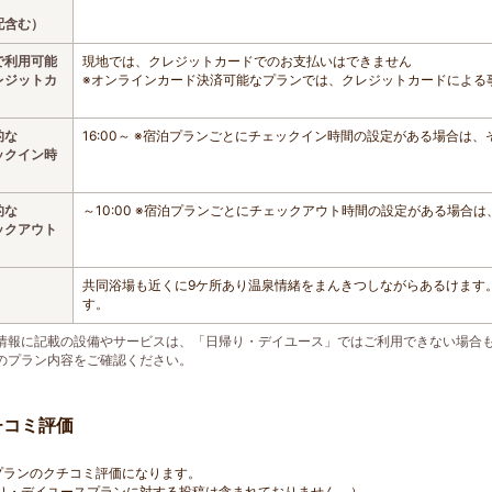
配含む）
で利用可能
現地では、クレジットカードでのお支払いはできません
レジットカ
※オンラインカード決済可能なプランでは、クレジットカードによる
的な
16:00～ ※宿泊プランごとにチェックイン時間の設定がある場合は
ックイン時
的な
～10:00 ※宿泊プランごとにチェックアウト時間の設定がある場合
ックアウト
共同浴場も近くに9ケ所あり温泉情緒をまんきつしながらあるけます
す。
情報に記載の設備やサービスは、「日帰り・デイユース」ではご利用できない場合
のプラン内容をご確認ください。
チコミ評価
プランのクチコミ評価になります。
り・デイユースプランに対する投稿は含まれておりません。）