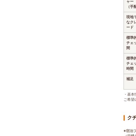
ャー
（手
現地
なク
ード
標準
チェ
間
標準
チェ
時間
補足
・基本
ご希望
ク
※宿泊
（日帰