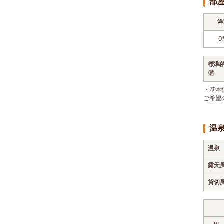
部
洋
0
標準
備
・基本
ご希望
温
温泉
露天
貸切