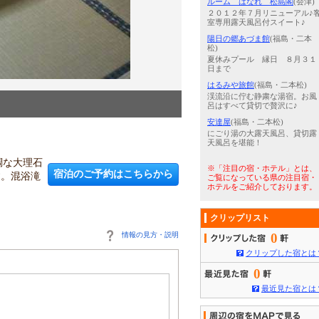
ルーム はなれ 松島閣
(会津)
２０１２年７月リニューアル♪
室専用露天風呂付スイート♪
陽日の郷あづま館
(福島・二本
松)
夏休みプール 縁日 ８月３１
日まで
はるみや旅館
(福島・二本松)
渓流沿に佇む静粛な湯宿。お風
3
/
5
大理石風呂1
呂はすべて貸切で贅沢に♪
安達屋
(福島・二本松)
にごり湯の大露天風呂、貸切露
天風呂を堪能！
調な大理石
※「注目の宿・ホテル」とは、
宿泊のご予約はこちらから
す。混浴滝
ご覧になっている県の注目宿・
ホテルをご紹介しております。
クリップリスト
情報の見方・説明
0
クリップした宿とは
0
最近見た宿とは