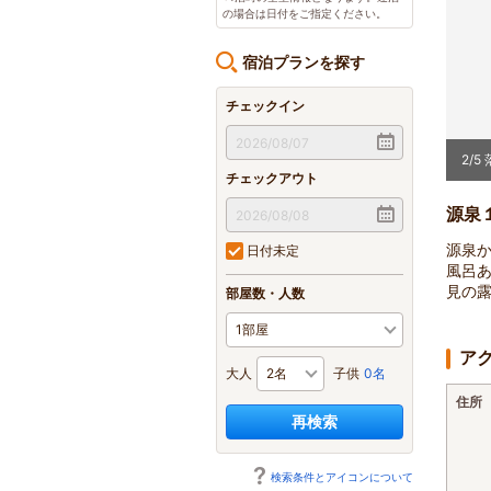
の場合は日付をご指定ください。
宿泊プランを探す
チェックイン
2
/
5
チェックアウト
源泉
源泉
日付未定
風呂
見の露
部屋数・人数
ア
大人
子供
0名
住所
再検索
検索条件とアイコンについて