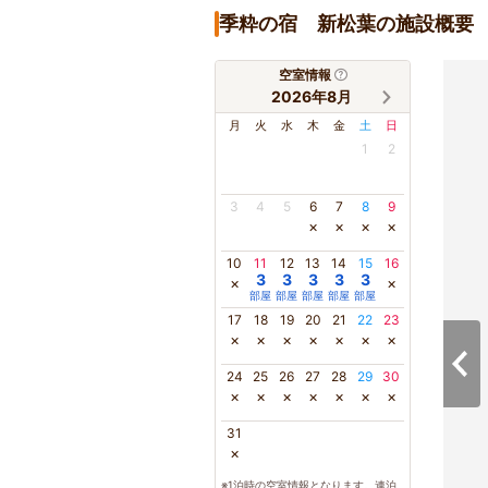
季粋の宿 新松葉の施設概要
空室情報
2026年8月
月
火
水
木
金
土
日
1
2
3
4
5
6
7
8
9
×
×
×
×
10
11
12
13
14
15
16
3
3
3
3
3
×
×
部屋
部屋
部屋
部屋
部屋
17
18
19
20
21
22
23
×
×
×
×
×
×
×
24
25
26
27
28
29
30
×
×
×
×
×
×
×
31
×
※1泊時の空室情報となります。連泊