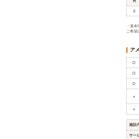
男
0
・基本
ご希望
ア
○
○
○
×
×
施設
サー