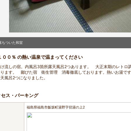
落ちついた和室
１００％ の熱い温泉で温まってください
かけ流しの宿。内風呂3箇所露天風呂2つあります。 大正末期のレトロ
あります。 鄙びた宿 衛生管理 消毒徹底しております。熱いお湯で
天風呂2つになりました。
クセス・パーキング
福島県福島市飯坂町湯野字切湯の上2