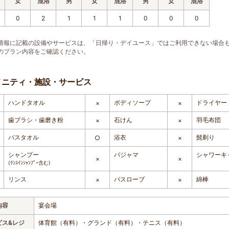
女
混浴
男
女
混浴
男
女
混浴
0
2
1
1
1
0
0
0
情報に記載の設備やサービスは、「日帰り・デイユース」ではご利用できない場合
のプラン内容をご確認ください。
メニティ・施設・サービス
ハンドタオル
ボディソープ
ドライヤー
×
×
歯ブラシ・歯磨き粉
石けん
羽毛布団
×
×
バスタオル
浴衣
髭剃り
○
×
シャンプー
パジャマ
シャワーキ
×
×
(ﾘﾝｽｲﾝｼｬﾝﾌﾟｰ含む)
リンス
バスローブ
綿棒
×
×
内容
宴会場
ビス&レジ
体育館（有料）・グランド（有料）・テニス（有料）