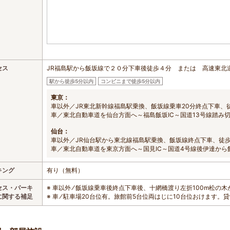
セス
JR福島駅から飯坂線で２０分下車後徒歩４分 または 高速東北
駅から徒歩5分以内
コンビニまで徒歩5分以内
東京：
車以外／JR東北新幹線福島駅乗換、飯坂線乗車20分終点下車、
車／東北自動車道を仙台方面へ～福島飯坂IC～国道13号線踏み
仙台：
車以外／JR仙台駅から東北線福島駅乗換、飯坂線終点下車、徒歩
車／東北自動車道を東京方面へ～国見IC～国道4号線後伊達か
キング
有り（無料）
セス・パーキ
※ 車以外 ⁄ 飯坂線乗車後終点下車後、十網橋渡り左折100m松の木
に関する補足
※ 車 ⁄ 駐車場20台位有。旅館前5台位両はじに10台位おけます