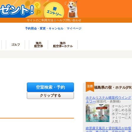
サイトのご利用方法
ヘルプ/問い合わせ
予約照会・変更・キャンセル
マイページ
海外
海外
ゴルフ
航空券
航空券+ホテル
空室検索・予約
福島県の宿・ホテル[PR
クリップする
ホテルリステル猪苗代ウイング
タワー
(猪苗代・表磐梯)
オールシーズ
ン楽しめる温
水プールはフ
ァミリーに大
人気！
絶景露天風呂と貸切風呂が自慢