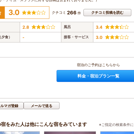
3.0
266
合
クチコミ
クチコミ投稿を読む
件
2.8
風呂
3.4
（夕食）
-
接客・サービス
3.0
宿泊のご予約はこちらから
料金・宿泊プラン一覧
メルマガ登録
メールで送る
の宿をみた人は他にこんな宿をみています
※ご指定の検索条件