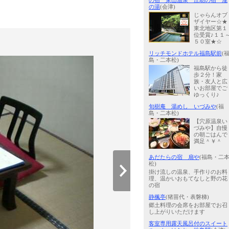
の宿 東山温泉 庄助の宿 瀧
の湯
(会津)
じゃらんオブ
ザイヤー☆★
東北地区第１
位受賞♪１１
５０室★☆
リッチモンドホテル福島駅前
(
島・二本松)
福島駅から徒
歩２分！家
族・友人と広
いお部屋でご
ゆっくり♪
旬樹庵 湯めし いづみや
(福
島・二本松)
【穴原温泉い
づみや】自慢
の朝ごはんで
満足＾￥＾
あだたらの宿 扇や
(福島・二
松)
掛け流しの温泉、手作りのお料
理、温かいおもてなしと野の花
の宿
静楓亭
(猪苗代・表磐梯)
郷土料理の会席をお部屋でお召
し上がりいただけます
客室専用露天風呂付のスイート