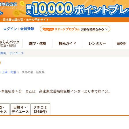
 ～日本最大級の宿・ホテル予約サイト～
ログイン
会員登録
お得な特典をみる
ゃらんパック
遊び・体験
観光ガイド
レンタカー
航空券
（交通＋宿泊）
日帰り・デイユース
・土湯・高湯
> 季粋の宿 新松葉
下車後徒歩４分 または 高速東北道福島飯坂インターより車で約７分。
図・
日帰り・
クチコミ
セス
デイユース
(266件)