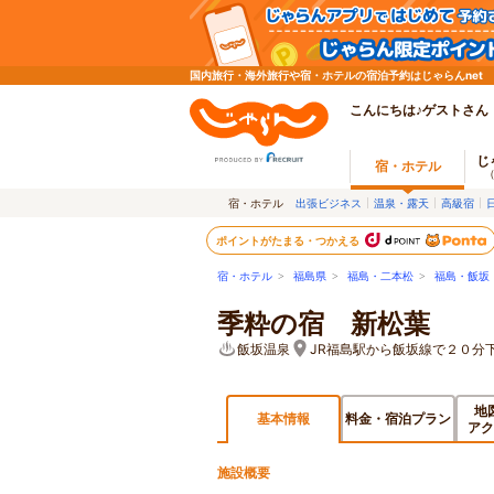
国内旅行・海外旅行や宿・ホテルの宿泊予約はじゃらんnet
こんにちは♪ゲストさん
じ
宿・ホテル
宿・ホテル
出張ビジネス
温泉・露天
高級宿
ポイントがたまる・つかえる
宿・ホテル
>
福島県
>
福島・二本松
>
福島・飯坂
季粋の宿 新松葉
飯坂温泉
JR福島駅から飯坂線で２０分
地
基本情報
料金・宿泊プラン
アク
施設概要