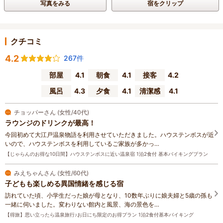
写真をみる
宿をクリップ
クチコミ
4.2
267件
部屋
4.1
朝食
4.1
接客
4.2
風呂
4.3
夕食
4.1
清潔感
4.1
チョッパーさん (女性/40代)
ラウンジのドリンクが最高！
今回初めて大江戸温泉物語を利用させていただきました。ハウステンボスが近
いので、ハウステンボスを利用しているご家族が多かっ…
【じゃらんのお得な10日間】ハウステンボスに近い温泉宿 1泊2食付 基本バイキングプラン
みえちゃんさん (女性/60代)
子どもも楽しめる異国情緒を感じる宿
訪れていた頃、小学生だった娘が母となり、10数年ぶりに娘夫婦と5歳の孫も
一緒に伺いました。変わりない館内と風景、海の景色を…
【得旅】思い立ったら温泉旅行♪お日にち限定のお得プラン 1泊2食付基本バイキング