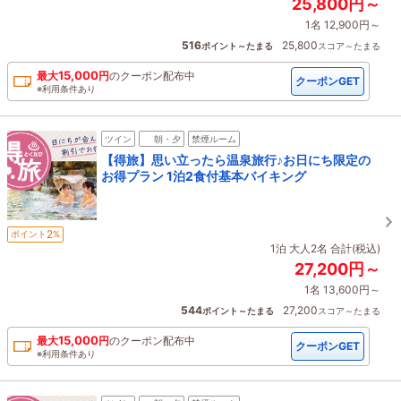
25,800円～
1名 12,900円～
516
25,800
ポイント～たまる
スコア～たまる
15,000
最大
円
の
クーポン配布中
クーポンGET
※利用条件あり
ツイン
朝・夕
禁煙ルーム
【得旅】思い立ったら温泉旅行♪お日にち限定の
お得プラン 1泊2食付基本バイキング
2
ポイント
%
1泊 大人2名 合計(税込)
27,200円～
1名 13,600円～
544
27,200
ポイント～たまる
スコア～たまる
15,000
最大
円
の
クーポン配布中
クーポンGET
※利用条件あり