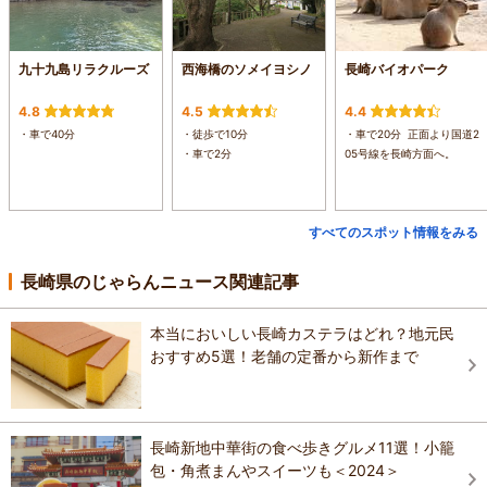
九十九島リラクルーズ
西海橋のソメイヨシノ
長崎バイオパーク
4.8
4.5
4.4
・車で40分
・徒歩で10分
・車で20分 正面より国道2
・車で2分
05号線を長崎方面へ。
すべてのスポット情報をみる
長崎県のじゃらんニュース関連記事
本当においしい長崎カステラはどれ？地元民
おすすめ5選！老舗の定番から新作まで
長崎新地中華街の食べ歩きグルメ11選！小籠
包・角煮まんやスイーツも＜2024＞