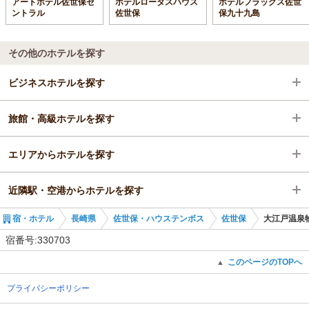
アートホテル佐世保セ
ホテルロータスハウス
ホテルフラッグス佐世
ントラル
佐世保
保九十九島
その他のホテルを探す
ビジネスホテルを探す
旅館・高級ホテルを探す
長崎県
エリアからホテルを探す
佐世保・ハウステンボス
長崎県
近隣駅・空港からホテルを探す
佐世保
長崎県
宿・ホテル
長崎県
佐世保・ハウステンボス
佐世保
大江戸温泉物
ハウステンボス駅
佐世保・ハウステンボス
南風崎駅
宿番号:330703
佐世保
ハウステンボス駅
このページのTOPへ
▲
プライバシーポリシー
ハウステンボス駅
小串郷駅