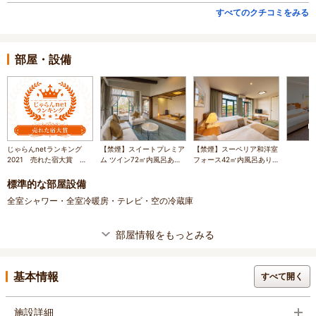
すべてのクチコミをみる
部屋・設備
じゃらんnetランキング
【禁煙】スイートプレミア
【禁煙】スーペリア和洋室
2021 売れた宿大賞 長
ム ツイン72㎡内風呂あり
フォース42㎡内風呂あり※
崎県 51～100室部門 2
※イメージ
イメージ
位
標準的な部屋設備
全室シャワー・全室冷暖房・テレビ・空の冷蔵庫
部屋情報をもっとみる
基本情報
すべて開く
施設詳細