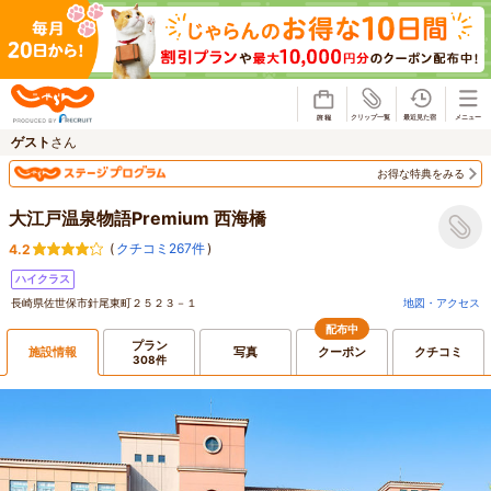
じゃらん
ゲスト
さん
お得な特典をみる
大江戸温泉物語Premium 西海橋
(
クチコミ267件
)
4.2
ハイクラス
長崎県佐世保市針尾東町２５２３－１
地図・アクセス
配布中
プラン
施設情報
写真
クーポン
クチコミ
308件