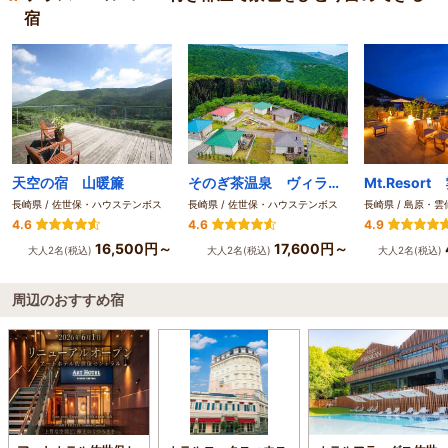
宿
天空の宿 山暖簾
そのぎ茶温泉 ヴィラそのぎ
長崎県 / 佐世保・ハウステンボス
長崎県 / 佐世保・ハウステンボス
長崎県 / 島原・
4.6
4.6
4.9
16,500円～
17,600円～
大人2名(税込)
大人2名(税込)
大人2名(税込)
周辺のおすすめ宿