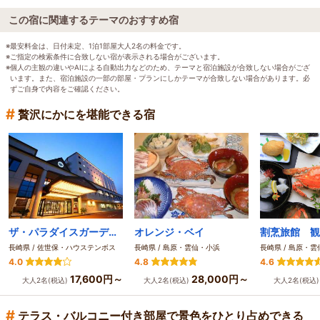
この宿に関連するテーマのおすすめ宿
※最安料金は、日付未定、1泊1部屋大人2名の料金です。
※ご指定の検索条件に合致しない宿が表示される場合がございます。
※個人の主観の違いやAIによる自動出力などのため、テーマと宿泊施設が合致しない場合がござ
います。また、宿泊施設の一部の部屋・プランにしかテーマが合致しない場合があります。必
ずご自身で内容をご確認ください。
#
贅沢にかにを堪能できる宿
ザ・パラダイスガーデン・サセボ
オレンジ・ベイ
割烹旅館 観
長崎県 / 佐世保・ハウステンボス
長崎県 / 島原・雲仙・小浜
長崎県 / 島原・
4.0
4.8
4.6
17,600円～
28,000円～
大人2名(税込)
大人2名(税込)
大人2名(税込
#
テラス・バルコニー付き部屋で景色をひとり占めできる