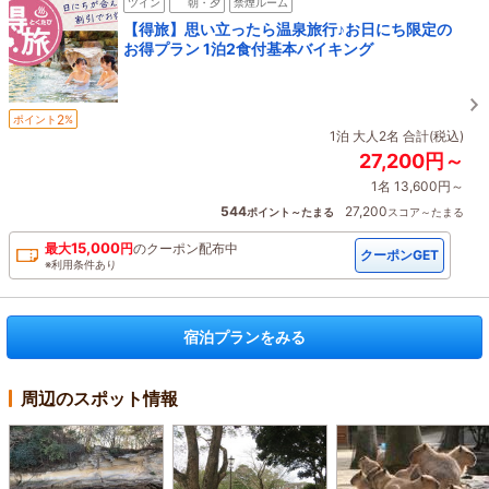
ツイン
朝・夕
禁煙ルーム
【得旅】思い立ったら温泉旅行♪お日にち限定の
お得プラン 1泊2食付基本バイキング
2
ポイント
%
1泊 大人2名 合計(税込)
27,200円～
1名 13,600円～
544
27,200
ポイント～たまる
スコア～たまる
15,000
最大
円
の
クーポン配布中
クーポンGET
※利用条件あり
宿泊プランをみる
周辺のスポット情報