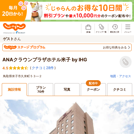
じゃらん
ゲスト
さん
お得な特典をみる
ANAクラウンプラザホテル米子 by IHG
(
クチコミ28件
)
4.5
鳥取県米子市久米町５３―２
地図・アクセス
配布中
プラン
施設情報
写真
クーポン
クチコミ
70件