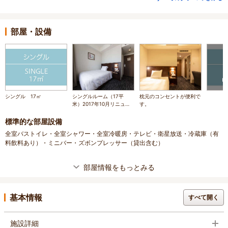
部屋・設備
シングル 17㎡
シングルルーム（17平
枕元のコンセントが便利で
米）2017年10月リニュー
す。
アル
標準的な部屋設備
全室バストイレ・全室シャワー・全室冷暖房・テレビ・衛星放送・冷蔵庫（有
料飲料あり）・ミニバー・ズボンプレッサー（貸出含む）
部屋情報をもっとみる
基本情報
すべて開く
施設詳細