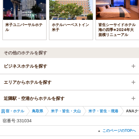
米子ユニバーサルホテ
ホテルハーベストイン
皆生シーサイドホテル
ル
米子
海の四季※2024年大
規模リニューアル
その他のホテルを探す
ビジネスホテルを探す
エリアからホテルを探す
鳥取県
近隣駅・空港からホテルを探す
米子・皆生・大山
鳥取県
宿・ホテル
鳥取県
米子・皆生・大山
米子・皆生・境港
ANAク
米子・皆生・境港
米子・皆生・大山
米子駅
宿番号:331034
米子駅
米子・皆生・境港
富士見町駅
このページのTOPへ
▲