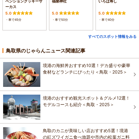
ペンションクッキーサ
福榮神社
いろは寿し
ーカス
5.0
5.0
5.0
・車で45分
・車で50分
・車で40分
すべてのスポット情報をみる
鳥取県のじゃらんニュース関連記事
境港の海鮮丼おすすめ10選！デカ盛りや豪華
食材などランチにぴったり＜鳥取・2025＞
境港のおすすめ観光スポット＆グルメ12選！
モデルコースも紹介＜鳥取・2025＞
鳥取のカニが美味しい店おすすめ5選！境港
の紅ズワイガニ食べ放題や市内の松葉ガニ料