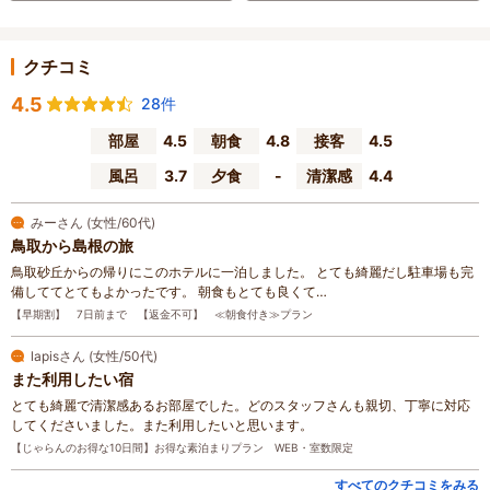
クチコミ
4.5
28件
部屋
4.5
朝食
4.8
接客
4.5
風呂
3.7
夕食
-
清潔感
4.4
みーさん (女性/60代)
鳥取から島根の旅
鳥取砂丘からの帰りにこのホテルに一泊しました。 とても綺麗だし駐車場も完
備しててとてもよかったです。 朝食もとても良くて…
【早期割】 7日前まで 【返金不可】 ≪朝食付き≫プラン
lapisさん (女性/50代)
また利用したい宿
とても綺麗で清潔感あるお部屋でした。どのスタッフさんも親切、丁寧に対応
してくださいました。また利用したいと思います。
【じゃらんのお得な10日間】お得な素泊まりプラン WEB・室数限定
すべてのクチコミをみる