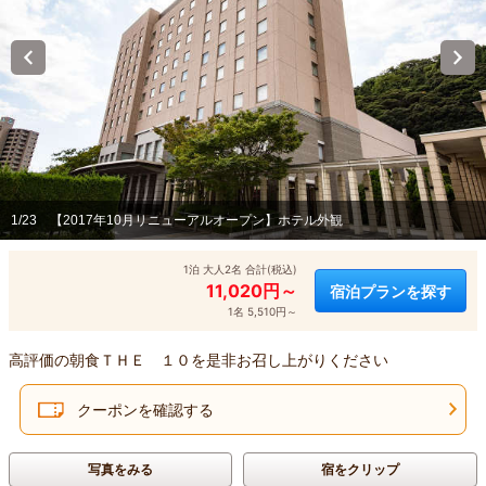
1/23
【2017年10月リニューアルオープン】ホテル外観
1泊 大人2名 合計(税込)
11,020円～
宿泊プランを探す
1名 5,510円～
高評価の朝食ＴＨＥ １０を是非お召し上がりください
クーポンを確認する
写真をみる
宿をクリップ