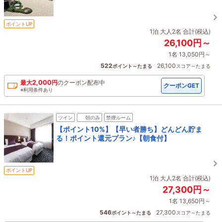
ポイントUP
1泊 大人2名 合計(税込)
26,100円～
1名 13,050円～
522
26,100
ポイント～たまる
スコア～たまる
2,000
最大
円
の
クーポン配布中
クーポンGET
※利用条件あり
ツイン
朝のみ
禁煙ルーム
【ポイント10%】【早い者勝ち】どんどん貯ま
る！ポイント還元プラン♪【朝食付】
ポイントUP
1泊 大人2名 合計(税込)
27,300円～
1名 13,650円～
546
27,300
ポイント～たまる
スコア～たまる