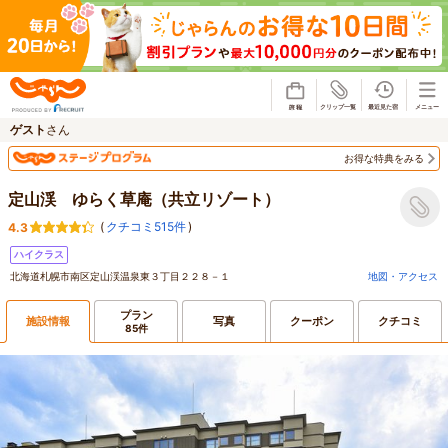
じゃらん
ゲスト
さん
お得な特典をみる
定山渓 ゆらく草庵（共立リゾート）
(
クチコミ515件
)
4.3
ハイクラス
北海道札幌市南区定山渓温泉東３丁目２２８－１
地図・アクセス
プラン
施設情報
写真
クーポン
クチコミ
85件