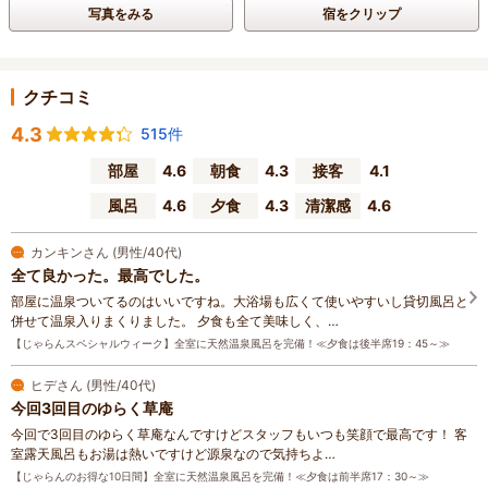
写真をみる
宿をクリップ
クチコミ
4.3
515件
部屋
4.6
朝食
4.3
接客
4.1
風呂
4.6
夕食
4.3
清潔感
4.6
カンキンさん (男性/40代)
全て良かった。最高でした。
部屋に温泉ついてるのはいいですね。大浴場も広くて使いやすいし貸切風呂と
併せて温泉入りまくりました。 夕食も全て美味しく、…
【じゃらんスペシャルウィーク】全室に天然温泉風呂を完備！≪夕食は後半席19：45～≫
ヒデさん (男性/40代)
今回3回目のゆらく草庵
今回で3回目のゆらく草庵なんですけどスタッフもいつも笑顔で最高です！ 客
室露天風呂もお湯は熱いですけど源泉なので気持ちよ…
【じゃらんのお得な10日間】全室に天然温泉風呂を完備！≪夕食は前半席17：30～≫