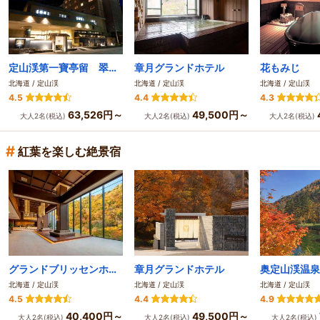
定山渓第一寶亭留 翠山亭
章月グランドホテル
花もみじ
北海道 / 定山渓
北海道 / 定山渓
北海道 / 定山渓
4.5
4.4
4.3
63,526円～
49,500円～
大人2名(税込)
大人2名(税込)
大人2名(税込)
#
紅葉を楽しむ絶景宿
グランドブリッセンホテル定山渓
章月グランドホテル
奥定山渓温泉
北海道 / 定山渓
北海道 / 定山渓
北海道 / 定山渓
4.5
4.4
4.9
40,400円～
49,500円～
大人2名(税込)
大人2名(税込)
大人2名(税込)