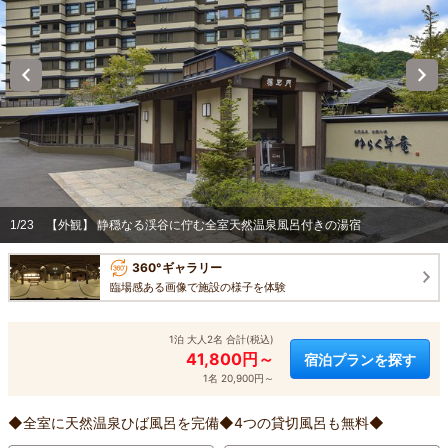
1/23
【外観】 静穏なる渓谷に佇む全室天然温泉風呂付きの湯宿
360°ギャラリー
臨場感ある画像で施設の様子を体験
1泊 大人2名 合計(税込)
41,800円～
宿泊プランを探す
1名 20,900円～
◆全室に天然温泉ひば風呂を完備◆4つの貸切風呂も無料◆