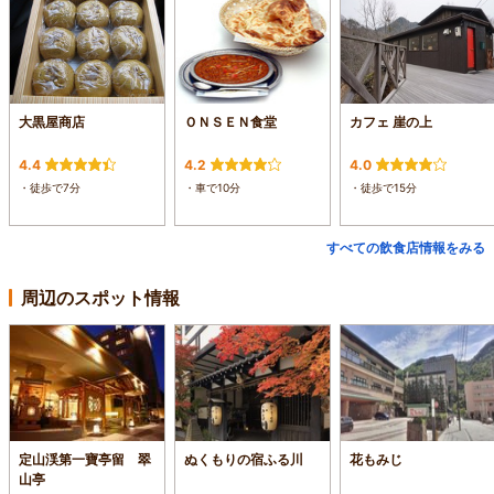
大黒屋商店
ＯＮＳＥＮ食堂
カフェ 崖の上
4.4
4.2
4.0
・徒歩で7分
・車で10分
・徒歩で15分
すべての飲食店情報をみる
周辺のスポット情報
定山渓第一寶亭留 翠
ぬくもりの宿ふる川
花もみじ
山亭