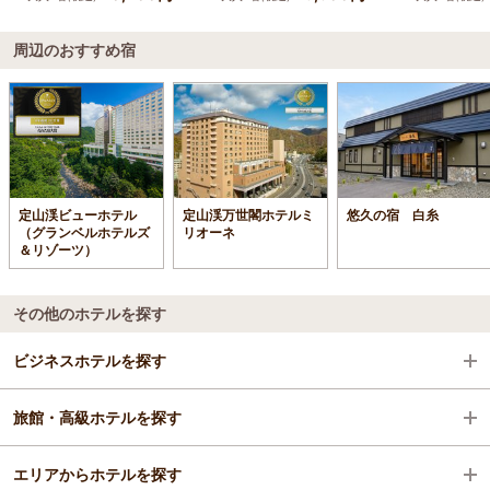
周辺のおすすめ宿
定山渓ビューホテル
定山渓万世閣ホテルミ
悠久の宿 白糸
（グランベルホテルズ
リオーネ
＆リゾーツ）
その他のホテルを探す
ビジネスホテルを探す
旅館・高級ホテルを探す
北海道
エリアからホテルを探す
定山渓
北海道