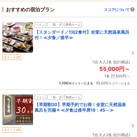
おすすめの宿泊プラン
スコアについて
ツイン
朝・夕
禁煙ルーム
【スタンダード／1泊2食付】全室に天然温泉風呂
付！≪夕食／後半≫
ポイントUP
1泊 大人2名 合計(税込)
55,000円～
1名 27,500円～
1,100
55,000
ポイント～たまる
スコア～たまる
ツイン
朝・夕
禁煙ルーム
【早期割30】早期予約でお得！全室に天然温泉
風呂を完備☆≪夕食は後半席19：45～≫
ポイントUP
1泊 大人2名 合計(税込)