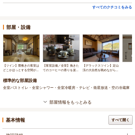
すべてのクチコミをみる
部屋・設備
【ツイン】畳敷きの客室は
【客室設備／全室】挽きた
【デラックスツイン】定山
どこかほっとする空間が広
てのコーヒーの香りを楽し
渓の大自然を眺めながら挽
がります。喧騒から離れ、
みながら素敵な人時をお過
きたて珈琲などとともに和
こころ安らぐひとときを。
ごしください。
の空間で寛ぐひとときを。
標準的な部屋設備
全室バストイレ・全室シャワー・全室冷暖房・テレビ・衛星放送・空の冷蔵庫
部屋情報をもっとみる
基本情報
すべて開く