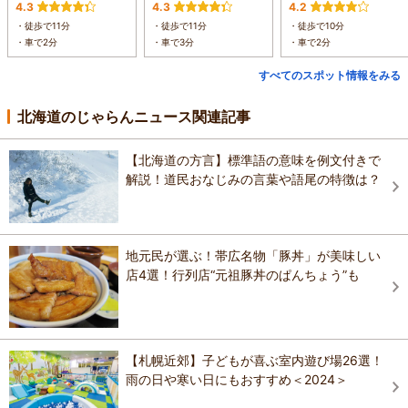
4.3
4.3
4.2
・徒歩で11分
・徒歩で11分
・徒歩で10分
・車で2分
・車で3分
・車で2分
すべてのスポット情報をみる
北海道のじゃらんニュース関連記事
【北海道の方言】標準語の意味を例文付きで
解説！道民おなじみの言葉や語尾の特徴は？
地元民が選ぶ！帯広名物「豚丼」が美味しい
店4選！行列店“元祖豚丼のぱんちょう”も
【札幌近郊】子どもが喜ぶ室内遊び場26選！
雨の日や寒い日にもおすすめ＜2024＞