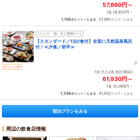
57,860円～
1名 28,930円～
1,156
57,860
ポイント～たまる
スコア～たまる
ツイン
朝・夕
禁煙ルーム
【スタンダード／1泊2食付】全室に天然温泉風呂
付！≪夕食／前半≫
ポイントUP
1泊 大人2名 合計(税込)
61,930円～
1名 30,965円～
1,238
61,930
ポイント～たまる
スコア～たまる
宿泊プランをみる
周辺の飲食店情報