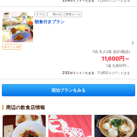
224
11,200
ポイント～たまる
スコア～たまる
ダブル
朝のみ
禁煙ルーム
朝食付きプラン
ポイントUP
1泊 大人2名 合計(税込)
11,600円～
1名 5,800円～
232
11,600
ポイント～たまる
スコア～たまる
宿泊プランをみる
周辺の飲食店情報