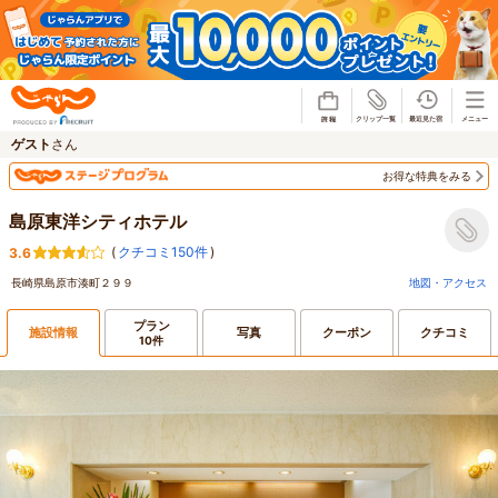
じゃらん
ゲスト
さん
お得な特典をみる
島原東洋シティホテル
(
クチコミ150件
)
3.6
長崎県島原市湊町２９９
地図・アクセス
プラン
施設情報
写真
クーポン
クチコミ
10件