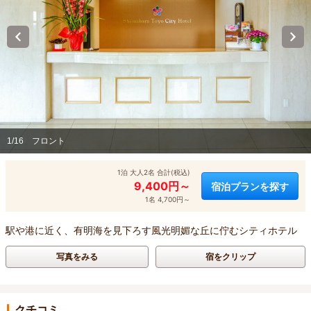
1/16
フロント
1泊 大人2名 合計(税込)
9,400円～
宿泊プランを探す
1名 4,700円～
駅や港に近く、有明海を見下ろす風光明媚な丘に佇むシティホテル
写真をみる
宿をクリップ
クチコミ