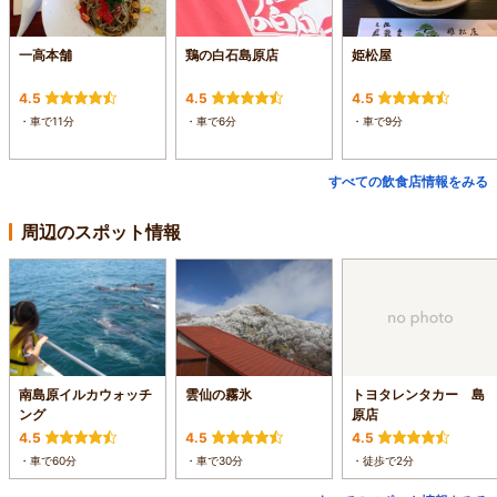
一高本舗
鶏の白石島原店
姫松屋
4.5
4.5
4.5
・車で11分
・車で6分
・車で9分
すべての飲食店情報をみる
周辺のスポット情報
南島原イルカウォッチ
雲仙の霧氷
トヨタレンタカー 島
ング
原店
4.5
4.5
4.5
・車で60分
・車で30分
・徒歩で2分