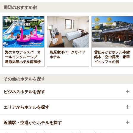
周辺のおすすめ宿
海のサウナ＆スパ オ
島原東洋パークサイド
雲仙みかどホテル本館
ールインクルーシブ
ホテル
銘木・空中露天・豪華
島原温泉ホテル南風楼
ビュッフェの宿
その他のホテルを探す
ビジネスホテルを探す
エリアからホテルを探す
長崎県
近隣駅・空港からホテルを探す
島原・雲仙・小浜
長崎県