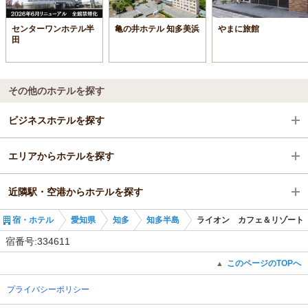
センターワンホテル半
亀の井ホテル 知多美浜
やまに旅館
田
その他のホテルを探す
ビジネスホテルを探す
エリアからホテルを探す
愛知県
近隣駅・空港からホテルを探す
知多
愛知県
宿・ホテル
愛知県
知多
知多半島
ライオン カフェ＆リゾート
知多半島
知多
野間駅
宿番号:334611
内海駅
知多半島
内海駅
このページのTOPへ
▲
プライバシーポリシー
野間駅
知多奥田駅