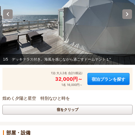
1/5
デッキテラス付き。海風を感じながら過ごすドームテント１*
1泊 大人2名 合計(税込)
32,000円～
宿泊プランを探す
1名 16,000円～
煌めく夕陽と星空 特別なひと時を
宿をクリップ
部屋・設備