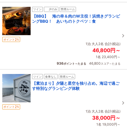
ツイン
夕のみ
禁煙ルーム
【BBQ】 海の幸＆肉のW主役！浜焼きグランピ
ングBBQ！ あいちのトクベツ：食
2
ポイント
%
1泊 大人2名 合計(税込)
46,800円～
1名 23,400円～
936
46,800
ポイント～たまる
スコア～たまる
ツイン
食事なし
禁煙ルーム
【素泊まり】夕陽と星空を独り占め。海辺で過ご
す特別なグランピング体験
2
ポイント
%
1泊 大人2名 合計(税込)
38,000円～
1名 19,000円～