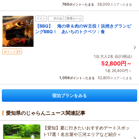
760
38,000
ポイント～たまる
スコア～たまる
ツイン
夕のみ
禁煙ルーム
【BBQ】 海の幸＆肉のW主役！浜焼きグランピ
ングBBQ！ あいちのトクベツ：食
2
ポイント
%
1泊 大人2名 合計(税込)
52,800円～
1名 26,400円～
1,056
52,800
ポイント～たまる
スコア～たまる
宿泊プランをみる
愛知県のじゃらんニュース関連記事
【愛知】夏に行きたいおすすめデートスポッ
ト17選！名古屋や三河エリアなど紹介＜