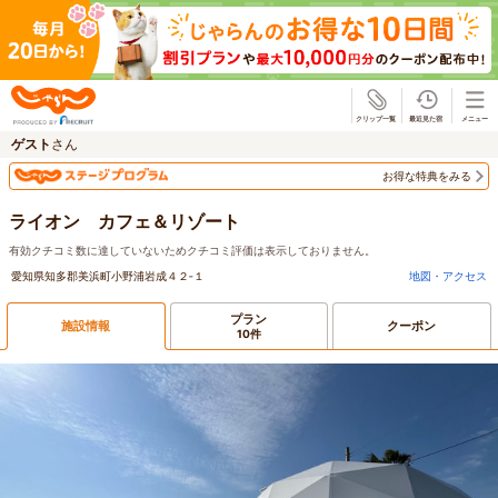
じゃらん
ゲスト
さん
お得な特典をみる
ライオン カフェ＆リゾート
有効クチコミ数に達していないためクチコミ評価は表示しておりません。
愛知県知多郡美浜町小野浦岩成４２‐１
地図・アクセス
プラン
施設情報
クーポン
10件