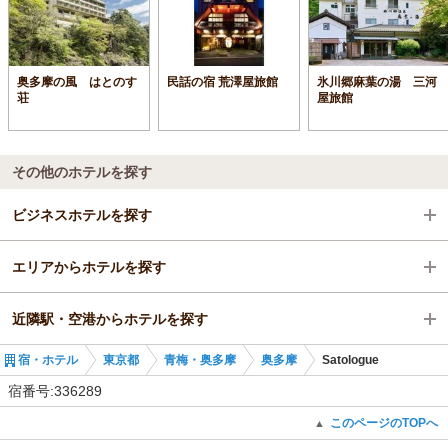
奥多摩の風 はとのす
民話の宿 荒澤屋旅館
氷川郷麻葉の湯 三河
荘
屋旅館
その他のホテルを探す
ビジネスホテルを探す
エリアからホテルを探す
東京都
近隣駅・空港からホテルを探す
青梅・奥多摩
東京都
宿・ホテル
東京都
青梅・奥多摩
奥多摩
Satologue
奥多摩
青梅・奥多摩
鳩ノ巣駅
宿番号:336289
奥多摩
御嶽駅
このページのTOPへ
▲