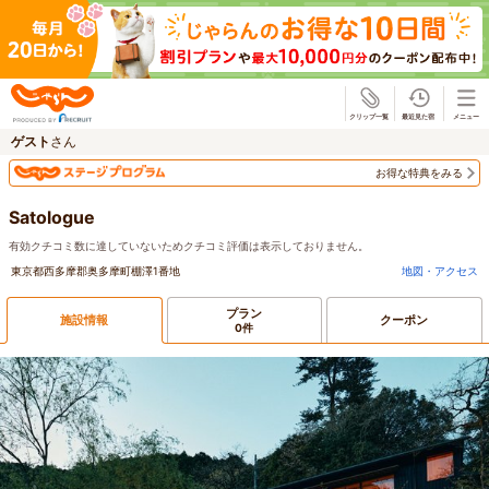
じゃらん
ゲスト
さん
お得な特典をみる
Satologue
有効クチコミ数に達していないためクチコミ評価は表示しておりません。
東京都西多摩郡奥多摩町棚澤1番地
地図・アクセス
プラン
施設情報
クーポン
0件