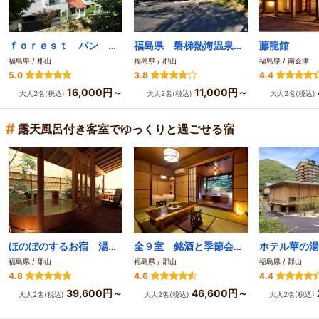
ｆｏｒｅｓｔ バン 源田
福島県 磐梯熱海温泉 八景園
藤龍館
福島県 / 郡山
福島県 / 郡山
福島県 / 南会津
5.0
3.8
4.4
16,000円～
11,000円～
大人2名(税込)
大人2名(税込)
大人2名(税込)
#
露天風呂付き客室でゆっくりと過ごせる宿
ほのぼのするお宿 湯のやど 楽山
全９室 銘酒と季節会席の露天付客室 あたたかい記憶が宿る守田屋
福島県 / 郡山
福島県 / 郡山
福島県 / 郡山
4.8
4.6
4.4
39,600円～
46,600円～
大人2名(税込)
大人2名(税込)
大人2名(税込)