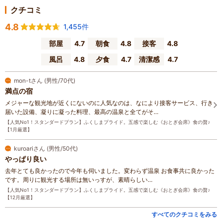
クチコミ
4.8
1,455件
部屋
4.7
朝食
4.8
接客
4.8
風呂
4.8
夕食
4.7
清潔感
4.7
mon-tさん (男性/70代)
満点の宿
メジャーな観光地が近くにないのに人気なのは、なにより接客サービス、行き
届いた設備、凝りに凝った料理、最高の温泉と全てがそ…
【人気No1！スタンダードプラン】ふくしまプライド。五感で楽しむ《おとぎ会席》食の贅♪
【1月厳選】
kuroariさん (男性/50代)
やっぱり良い
去年とても良かったので今年も伺いました。変わらず温泉 お食事共に良かった
です。周りに観光する場所は無いっすが、素晴らしい…
【人気No1！スタンダードプラン】ふくしまプライド。五感で楽しむ《おとぎ会席》食の贅♪
【12月厳選】
すべてのクチコミをみる