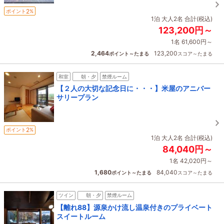
2
ポイント
%
1泊 大人2名 合計(税込)
123,200円～
1名 61,600円～
2,464
123,200
ポイント～たまる
スコア～たまる
和室
朝・夕
禁煙ルーム
【２人の大切な記念日に・・・】米屋のアニバー
サリープラン
2
ポイント
%
1泊 大人2名 合計(税込)
84,040円～
1名 42,020円～
1,680
84,040
ポイント～たまる
スコア～たまる
ツイン
朝・夕
禁煙ルーム
【離れ88】源泉かけ流し温泉付きのプライベート
スイートルーム