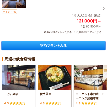
2
ポイント
%
1泊 大人2名 合計(税込)
121,000円～
1名 60,500円～
2,420
121,000
ポイント～たまる
スコア～たまる
宿泊プランをみる
周辺の飲食店情報
三万石本店
鞍手茶屋
ヨーグルト専門店 モ
ーニング菜根本店
4.3
4.3
4.3