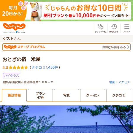
じゃらん
ゲスト
さん
お得な特典をみる
おとぎの宿 米屋
(
クチコミ1,455件
)
4.8
ハイクラス
福島県須賀川市岩淵字笠木１６８－２
地図・アクセス
プラン
施設情報
写真
クーポン
クチコミ
47件