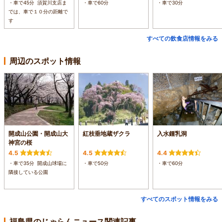
・車で45分 須賀川支店ま
・車で60分
・車で30分
では、車で１０分の距離で
す
すべての飲食店情報をみる
周辺のスポット情報
開成山公園・開成山大
紅枝垂地蔵ザクラ
入水鍾乳洞
神宮の桜
4.5
4.5
4.4
・車で35分 開成山球場に
・車で50分
・車で60分
隣接している公園
すべてのスポット情報をみる
福島県のじゃらんニュース関連記事