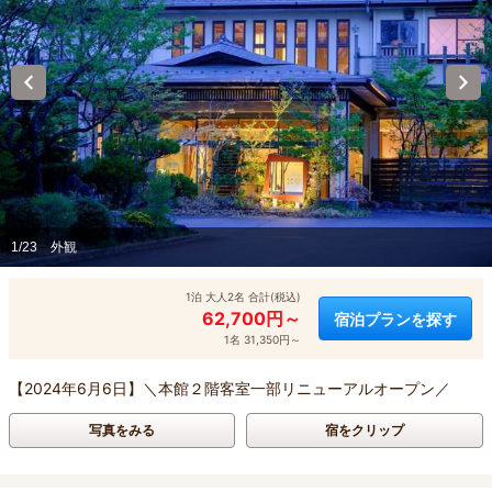
1/23
外観
1泊 大人2名 合計(税込)
62,700円～
宿泊プランを探す
1名 31,350円～
【2024年6月6日】＼本館２階客室一部リニューアルオープン／
写真をみる
宿をクリップ