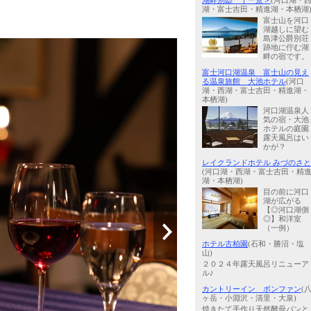
湖畔別邸 千一景＞
(河口湖・
湖・富士吉田・精進湖・本栖湖
富士山を河口
湖越しに望む
島津公爵別荘
跡地に佇む湖
畔の宿です。
富士河口湖温泉 富士山の見え
る温泉旅館 大池ホテル
(河口
湖・西湖・富士吉田・精進湖・
本栖湖)
河口湖温泉人
気の宿・大池
ホテルの庭園
露天風呂はい
かが？
レイクランドホテル みづのさと
(河口湖・西湖・富士吉田・精
湖・本栖湖)
目の前に河口
湖が広がる
【◎河口湖側
◎】和洋室
（一例）
ホテル古柏園
(石和・勝沼・塩
山)
２０２４年露天風呂リニューア
ル♪
カントリーイン ボンファン
(
ヶ岳・小淵沢・清里・大泉)
焼きたて手作り天然酵母パンと