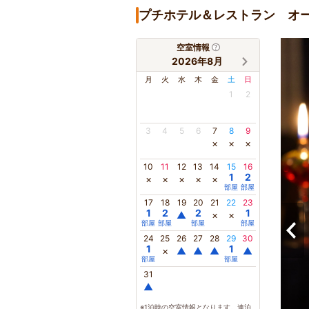
プチホテル＆レストラン オ
空室情報
2026年8月
月
火
水
木
金
土
日
1
2
3
4
5
6
7
8
9
×
×
×
10
11
12
13
14
15
16
1
2
×
×
×
×
×
部屋
部屋
17
18
19
20
21
22
23
1
2
2
1
▲
×
×
部屋
部屋
部屋
部屋
24
25
26
27
28
29
30
1
1
×
▲
▲
▲
▲
部屋
部屋
31
▲
※1泊時の空室情報となります。連泊