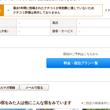
過去1年間に投稿されたクチコミが有効数に達していないため
-
合
ク
クチコミ評価は表示しておりません
-
風呂
-
（夕食）
-
接客・サービス
-
宿泊のご予約はこちらから
料金・宿泊プラン一覧
メルマガ登録
メールで送る
の宿をみた人は他にこんな宿をみています
※ご指定の検索条件