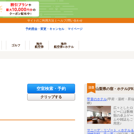
サイトのご利用方法
ヘルプ/問い合わせ
予約照会・変更・キャンセル
マイページ
海外
海外
ゴルフ
航空券
航空券+ホテル
空室検索・予約
山梨県の宿・ホテル[PR
クリップする
甲斐のホテル
(甲府・湯村・昇
峡)
広々としたロ
ビーには数種
類の卓上ゲー
ムや雑誌もご
用意♪
サニーデ・リゾート ＜ホテル＆