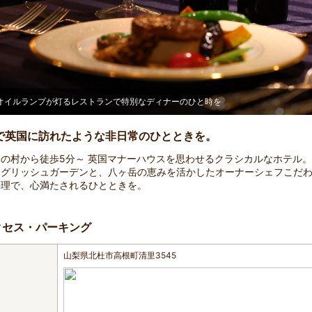
オイルランプが灯るレストランで特別なディナーのひと時を
で英国に訪れたような非日常のひとときを。
の村から徒歩5分～ 英国マナーハウスを思わせるクラシカルなホテル
ングリッシュガーデンと、八ヶ岳の恵みを活かしたオーナーシェフこだ
料理で、心満たされるひとときを。
クセス・パーキング
山梨県北杜市高根町清里3545