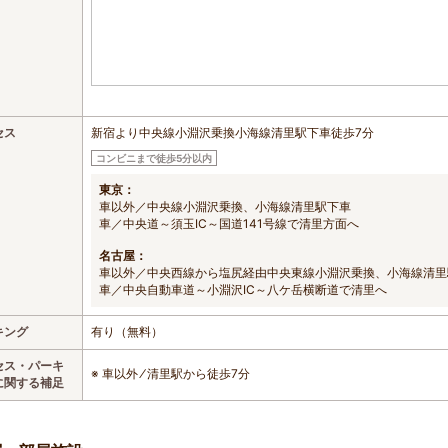
セス
新宿より中央線小淵沢乗換小海線清里駅下車徒歩7分
コンビニまで徒歩5分以内
東京：
車以外／中央線小淵沢乗換、小海線清里駅下車
車／中央道～須玉IC～国道141号線で清里方面へ
名古屋：
車以外／中央西線から塩尻経由中央東線小淵沢乗換、小海線清里
車／中央自動車道～小淵沢IC～八ケ岳横断道で清里へ
キング
有り（無料）
セス・パーキ
※ 車以外 ⁄ 清里駅から徒歩7分
に関する補足