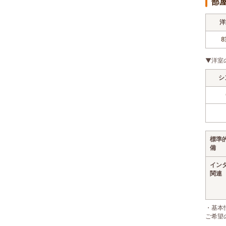
部
洋
8
▼洋室
シ
標準
備
イン
関連
・基本
ご希望