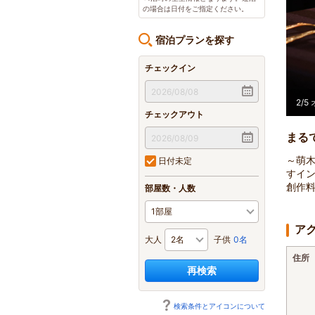
の場合は日付をご指定ください。
宿泊プランを探す
チェックイン
2
/
5
チェックアウト
まる
～萌木
日付未定
すイ
創作
部屋数・人数
ア
大人
子供
0名
住所
再検索
検索条件とアイコンについて