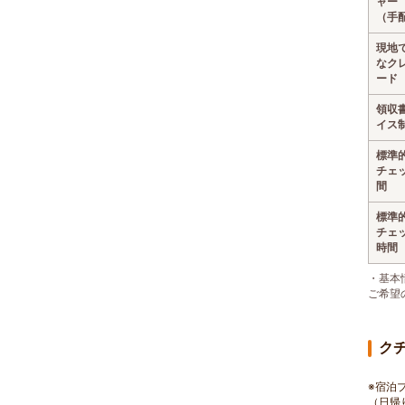
ャー
（手
現地
なク
ード
領収
イス
標準
チェ
間
標準
チェ
時間
・基本
ご希望
ク
※宿泊
（日帰