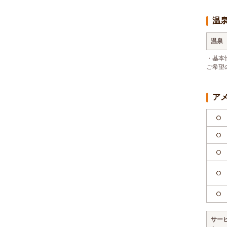
温
温泉
・基本
ご希望
ア
○
○
○
○
○
サー