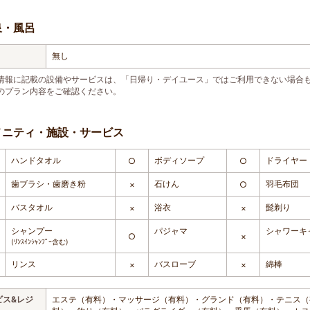
泉・風呂
無し
情報に記載の設備やサービスは、「日帰り・デイユース」ではご利用できない場合
のプラン内容をご確認ください。
メニティ・施設・サービス
ハンドタオル
ボディソープ
ドライヤー
○
○
歯ブラシ・歯磨き粉
石けん
羽毛布団
×
○
バスタオル
浴衣
髭剃り
×
×
シャンプー
パジャマ
シャワーキ
○
×
(ﾘﾝｽｲﾝｼｬﾝﾌﾟｰ含む)
リンス
バスローブ
綿棒
×
×
ビス&レジ
エステ（有料）・マッサージ（有料）・グランド（有料）・テニス（