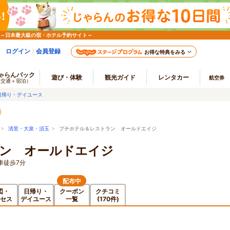
 ～日本最大級の宿・ホテル予約サイト～
ログイン
会員登録
お得な特典をみる
ゃらんパック
遊び・体験
観光ガイド
レンタカー
航空券
（交通＋宿泊）
日帰り・デイユース
>
清里・大泉・須玉
> プチホテル＆レストラン オールドエイジ
ン オールドエイジ
車徒歩7分
配布中
図・
日帰り・
クーポン
クチコミ
セス
デイユース
一覧
(170件)