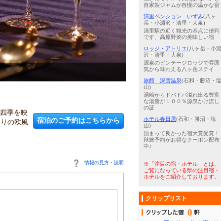
自家製ジャムが自慢の温かな宿
清里ペンション いずみ
(八ヶ
岳・小淵沢・清里・大泉)
清里駅の近く観光の基点に便利
です、高原野菜の美味しい宿
ロッジ・アトリエ
(八ヶ岳・小
沢・清里・大泉)
源泉のビンテージロッジで雰囲
気から味わえる八ヶ岳ステイ
3
/
5
クラシカルな雰囲気の館内で
旅館 深雪温泉
(石和・勝沼・
山)
湯船からドバドバ溢れ出る豊富
な湯量が１００％源泉かけ流し
の証
。四季を映
宿泊のご予約はこちらから
ホテル春日居
(石和・勝沼・塩
わりの欧風
山)
泊まって良かった宿大賞受賞！
秋旅予約がお得なクーポン配布
中♪
情報の見方・説明
※「注目の宿・ホテル」とは、
ご覧になっている県の注目宿・
ホテルをご紹介しております。
クリップリスト
0