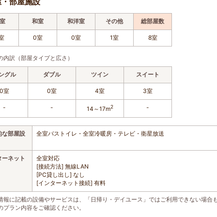
屋・部屋施設
室
和室
和洋室
その他
総部屋数
室
0室
0室
1室
8室
の内訳（部屋タイプと広さ）
ングル
ダブル
ツイン
スイート
0室
0室
4室
3室
-
-
2
-
14～17m
的な部屋設
全室バストイレ・全室冷暖房・テレビ・衛星放送
ターネット
全室対応
[接続方法] 無線LAN
[PC貸し出し] なし
[インターネット接続] 有料
情報に記載の設備やサービスは、「日帰り・デイユース」ではご利用できない場合
のプラン内容をご確認ください。