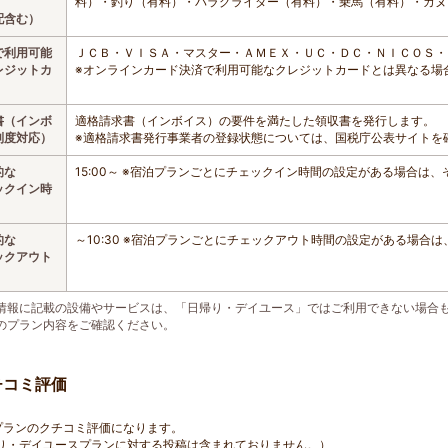
料）・釣り（有料）・パラグライダー（有料）・乗馬（有料）・カヌ
配含む）
で利用可能
ＪＣＢ・ＶＩＳＡ・マスター・ＡＭＥＸ・ＵＣ・ＤＣ・ＮＩＣＯＳ・
レジットカ
※オンラインカード決済で利用可能なクレジットカードとは異なる場
書（インボ
適格請求書（インボイス）の要件を満たした領収書を発行します。
制度対応）
※適格請求書発行事業者の登録状態については、国税庁公表サイトを
的な
15:00～ ※宿泊プランごとにチェックイン時間の設定がある場合は
ックイン時
的な
～10:30 ※宿泊プランごとにチェックアウト時間の設定がある場合
ックアウト
情報に記載の設備やサービスは、「日帰り・デイユース」ではご利用できない場合
のプラン内容をご確認ください。
チコミ評価
プランのクチコミ評価になります。
り・デイユースプランに対する投稿は含まれておりません。）