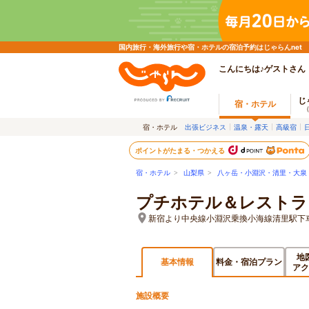
国内旅行・海外旅行や宿・ホテルの宿泊予約はじゃらんnet
こんにちは♪ゲストさん
じ
宿・ホテル
宿・ホテル
出張ビジネス
温泉・露天
高級宿
ポイントがたまる・つかえる
宿・ホテル
>
山梨県
>
八ヶ岳・小淵沢・清里・大泉
プチホテル＆レストラ
新宿より中央線小淵沢乗換小海線清里駅下
地
基本情報
料金・宿泊プラン
アク
施設概要