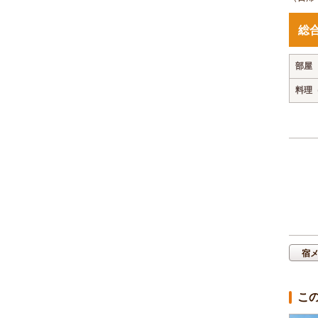
総
部屋
料理
宿
こ