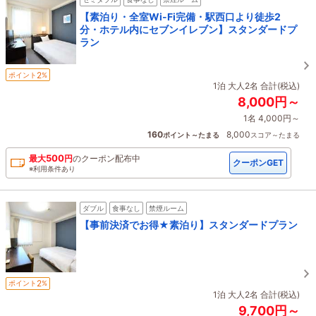
【素泊り・全室Wi-Fi完備・駅西口より徒歩2
分・ホテル内にセブンイレブン】スタンダードプ
ラン
2
ポイント
%
1泊 大人2名 合計(税込)
8,000円～
1名 4,000円～
160
8,000
ポイント～たまる
スコア～たまる
500
最大
円
の
クーポン配布中
クーポンGET
※利用条件あり
ダブル
食事なし
禁煙ルーム
【事前決済でお得★素泊り】スタンダードプラン
2
ポイント
%
1泊 大人2名 合計(税込)
9,700円～