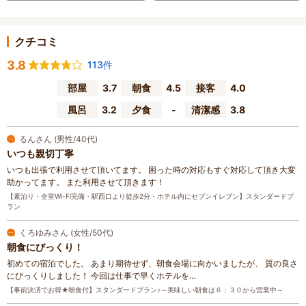
クチコミ
3.8
113件
部屋
3.7
朝食
4.5
接客
4.0
風呂
3.2
夕食
-
清潔感
3.8
るんさん (男性/40代)
いつも親切丁寧
いつも出張で利用させて頂いてます。 困った時の対応もすぐ対応して頂き大変
助かってます。 また利用させて頂きます！
【素泊り・全室Wi-Fi完備・駅西口より徒歩2分・ホテル内にセブンイレブン】スタンダードプ
ラン
くろゆみさん (女性/50代)
朝食にびっくり！
初めての宿泊でした。 あまり期待せず、朝食会場に向かいましたが、 質の良さ
にびっくりしました！ 今回は仕事で早くホテルを…
【事前決済でお得★朝食付】スタンダードプラン♪～美味しい朝食は６：３０から営業中～