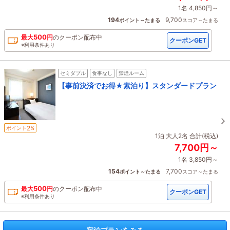
1名 4,850円～
194
9,700
ポイント～たまる
スコア～たまる
500
最大
円
の
クーポン配布中
クーポンGET
※利用条件あり
セミダブル
食事なし
禁煙ルーム
【事前決済でお得★素泊り】スタンダードプラン
2
ポイント
%
1泊 大人2名 合計(税込)
7,700円～
1名 3,850円～
154
7,700
ポイント～たまる
スコア～たまる
500
最大
円
の
クーポン配布中
クーポンGET
※利用条件あり