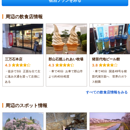
宿泊プランをみる
周辺の飲食店情報
三万石本店
郡山石筵ふれあい牧場
猪苗代地ビール館
4.3
4.3
3.8
・徒歩で3分 正面を出て左
・車で40分 お車で郡山市
・車で40分 国道49号を猪
に進み大通を渡って左側に
より約40分程度
苗代湖方面へ 世界のガラ
ある
ス館隣
すべての飲食店情報をみる
周辺のスポット情報