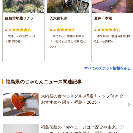
紅枝垂地蔵ザクラ
入水鍾乳洞
夏井千本桜
4.5
4.4
4.4
・電車、バス他で50分
・車で45分 磐越自動車道
・車で60分 磐越道郡山東I
・車で50分
「小野IC」出口より車で約
Cより小野ICへ
20分
すべてのスポット情報をみる
福島県のじゃらんニュース関連記事
大内宿の食べ歩きグルメ5選！マップ付きで
おすすめを紹介＜福島・2025＞
福島伝統の「赤べこ」とは？歴史や由来、ア