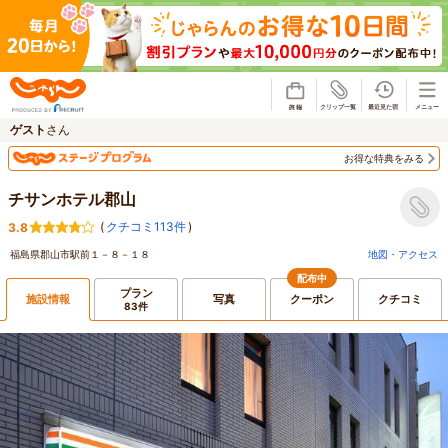
じゃらん
ゲスト
さん
お得な特典をみる
チサンホテル郡山
(
クチコミ113件
)
3.8
福島県郡山市駅前１－８－１８
地図・アクセス
配布中
プラン
施設情報
写真
クーポン
クチコミ
83件