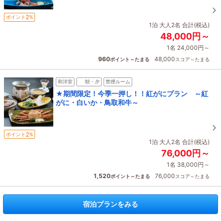
2
ポイント
%
1泊 大人2名 合計(税込)
48,000円～
1名 24,000円～
960
48,000
ポイント～たまる
スコア～たまる
和洋室
朝・夕
禁煙ルーム
★期間限定！今季一押し！！紅がにプラン ～紅
がに・白いか・鳥取和牛～
2
ポイント
%
1泊 大人2名 合計(税込)
76,000円～
1名 38,000円～
1,520
76,000
ポイント～たまる
スコア～たまる
宿泊プランをみる