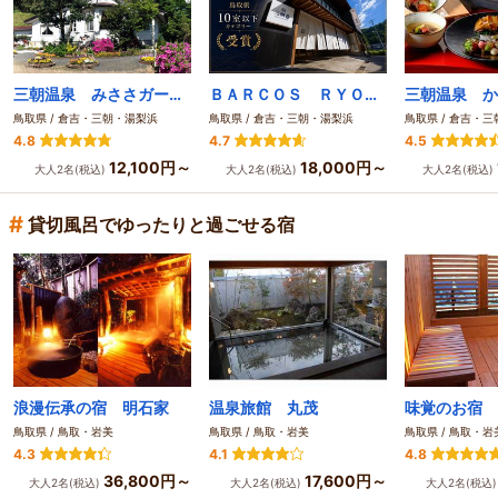
三朝温泉 みささガーデンホテル
ＢＡＲＣＯＳ ＲＹＯＫＡＮ三朝荘
鳥取県 / 倉吉・三朝・湯梨浜
鳥取県 / 倉吉・三朝・湯梨浜
鳥取県 / 倉吉・
4.8
4.7
4.5
12,100円～
18,000円～
大人2名(税込)
大人2名(税込)
大人2名(税込)
#
貸切風呂でゆったりと過ごせる宿
浪漫伝承の宿 明石家
温泉旅館 丸茂
味覚のお宿 
鳥取県 / 鳥取・岩美
鳥取県 / 鳥取・岩美
鳥取県 / 鳥取・岩
4.3
4.1
4.8
36,800円～
17,600円～
大人2名(税込)
大人2名(税込)
大人2名(税込