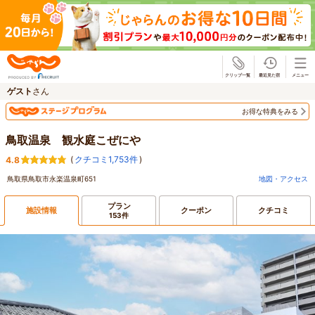
じゃらん
ゲスト
さん
お得な特典をみる
鳥取温泉 観水庭こぜにや
(
クチコミ1,753件
)
4.8
鳥取県鳥取市永楽温泉町651
地図・アクセス
プラン
施設情報
クーポン
クチコミ
153件