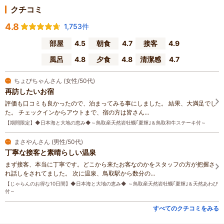
クチコミ
4.8
1,753件
部屋
4.5
朝食
4.7
接客
4.9
風呂
4.8
夕食
4.8
清潔感
4.7
ちょびちゃんさん (女性/50代)
再訪したいお宿
評価も口コミも良かったので、泊まってみる事にしました。 結果、大満足でし
た。 チェックインからアウトまで、宿の方は皆さん…
【期間限定】◆日本海と大地の恵み◆～鳥取産天然岩牡蠣｢夏輝｣＆鳥取和牛ステーキ付～
まさやんさん (男性/50代)
丁寧な接客と素晴らしい温泉
まず接客、本当に丁寧です。どこから来たお客なのかをスタッフの方が把握さ
れ話しをされてました。 次に温泉、鳥取駅から数分の…
【じゃらんのお得な10日間】◆日本海と大地の恵み◆ ～鳥取産天然岩牡蠣｢夏輝｣＆天然あわび
付～
すべてのクチコミをみる