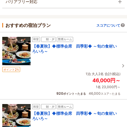
バリアフリー対応
おすすめの宿泊プラン
スコアについて
和室
朝・夕
禁煙ルーム
【春夏秋】◆標準会席 四季彩◆ ～旬の食材い
ろいろ～
2
ポイント
%
1泊 大人2名 合計(税込)
46,000円～
1名 23,000円～
920
46,000
ポイント～たまる
スコア～たまる
和室
朝・夕
禁煙ルーム
【春夏秋】◆標準会席 四季彩◆ ～旬の食材い
ろいろ～