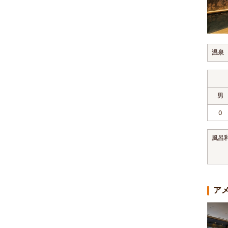
温泉
男
0
風呂
ア