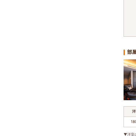
部
洋
18
▼洋室