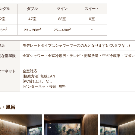
ングル
ダブル
ツイン
スイート
2室
47室
88室
0室
2
2
2
-
25m
23～26m
25～49m
補足
モデレートタイプはシャワーブースのみとなります(バスタブなし)
的な部屋設
全室シャワー・全室冷暖房・テレビ・衛星放送・空の冷蔵庫・ズボン
ターネット
全室対応
[接続方法] 無線LAN
[PC貸し出し] なし
[インターネット接続] 無料
泉・風呂