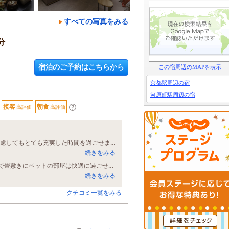
すべての写真をみる
分
宿泊のご予約はこちらから
この宿周辺のMAPを表示
京都駅周辺の宿
河原町駅周辺の宿
接客
朝食
高評価
高評価
3月の3連休に宿泊。平日と比較して割高な料金設定だとは思いますが、それを考慮してもとても充実した時間を過ごせました。 ウェルカムドリンクの提供時間を過ぎてのチェックインでしたが、その時間でもカクテルをいただけたのが、まず驚きました。おしゃれな雰囲気のバーで、おそらく通常通りの1杯分のドリンク、家族もとても喜んでいました。 館内全体が、どこを見ても洗練されて落ち着いた和モダンな印象。 大浴場は充分な広さがあり、少し照明が控えめでしたので、落ち着いてゆっくりくつろぐことができました。土曜日の朝、終了時間近くに利用したので、混雑もなく良かったです。 朝食は、メインが選べるビュッフェ形式。お皿がカラフルで盛り付けるのも楽しかったです。種類が多すぎず、厳選された内容で、何を食べてもとても美味しかったです。 ライトミールは、軽食と言うより普通にランチのボリュームでした。ドリンク付きでしたし、ラウンジでアイスやお菓子が楽しめることも含めて、食のサービスが大変充実していると感じました。
続きをみる
娘との京都女子旅に利用しました。部屋や設備は新しく清潔です。バストイレ別で畳敷きにベットの部屋は快適に過ごせました。ウェルカムドリンクや軽食、朝食などのサービスも素晴らしく、京都に行く際にはまた利用したいと思えるホテルでした。清水寺までも歩いていけますし、散策にもとても良い場所です。オススメします。
続きをみる
クチコミ一覧をみる