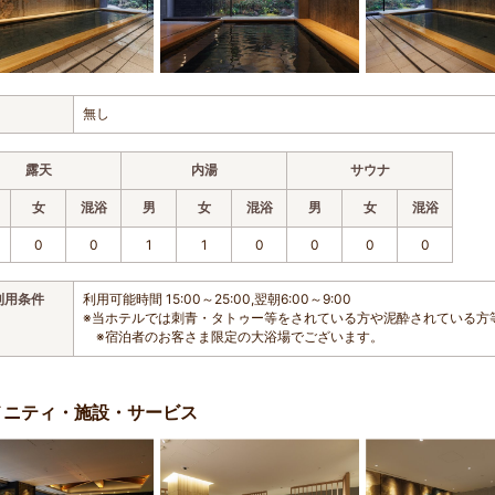
無し
露天
内湯
サウナ
女
混浴
男
女
混浴
男
女
混浴
0
0
1
1
0
0
0
0
利用条件
利用可能時間 15:00～25:00,翌朝6:00～9:00
※当ホテルでは刺青・タトゥー等をされている方や泥酔されている方
※宿泊者のお客さま限定の大浴場でございます。
メニティ・施設・サービス