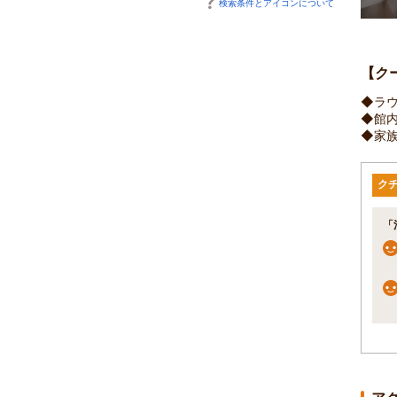
検索条件とアイコンについて
【ク
◆ラ
◆館
◆家
ク
「