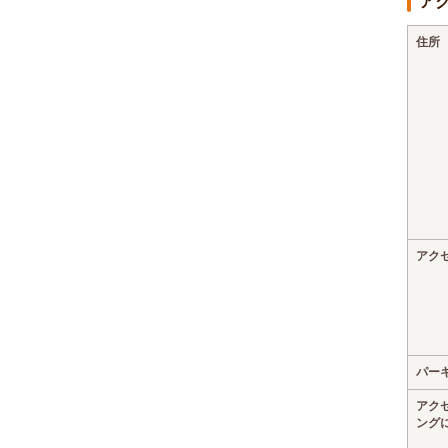
ア
住所
アク
パー
アク
ング