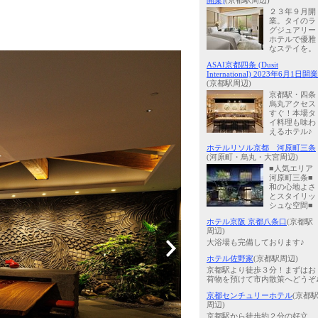
開業)
(京都駅周辺)
２３年９月開
業。タイのラ
グジュアリー
ホテルで優雅
なステイを。
ASAI京都四条 (Dusit
International) 2023年6月1日開業
(京都駅周辺)
京都駅・四条
烏丸アクセス
すぐ！本場タ
イ料理も味わ
えるホテル♪
ホテルリソル京都 河原町三条
(河原町・烏丸・大宮周辺)
■人気エリア
河原町三条■
和の心地よさ
とスタイリッ
シュな空間■
ホテル京阪 京都八条口
(京都駅
周辺)
大浴場も完備しております♪
ホテル佐野家
(京都駅周辺)
京都駅より徒歩３分！まずはお
荷物を預けて市内散策へどうぞ
京都センチュリーホテル
(京都
周辺)
京都駅から徒歩約２分の好立