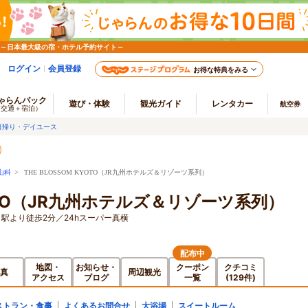
 ～日本最大級の宿・ホテル予約サイト～
ログイン
会員登録
お得な特典をみる
ゃらんパック
遊び・体験
観光ガイド
レンタカー
航空券
（交通＋宿泊）
日帰り・デイユース
山科
> THE BLOSSOM KYOTO（JR九州ホテルズ＆リゾーツ系列）
KYOTO（JR九州ホテルズ＆リゾーツ系列）
駅より徒歩2分／24hスーパー真横
配布中
地図・
お知らせ・
クーポン
クチコミ
真
周辺観光
アクセス
ブログ
一覧
(129件)
ストラン・食事
よくあるお問合せ
大浴場
スイートルーム