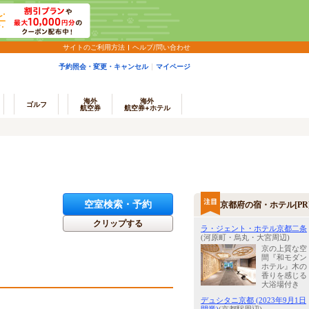
サイトのご利用方法
ヘルプ/問い合わせ
予約照会・変更・キャンセル
マイページ
海外
海外
ゴルフ
航空券
航空券+ホテル
空室検索・予約
京都府の宿・ホテル[PR
クリップする
ラ・ジェント・ホテル京都二条
(河原町・烏丸・大宮周辺)
京の上質な空
間『和モダン
ホテル』木の
香りを感じる
大浴場付き
デュシタニ京都 (2023年9月1日