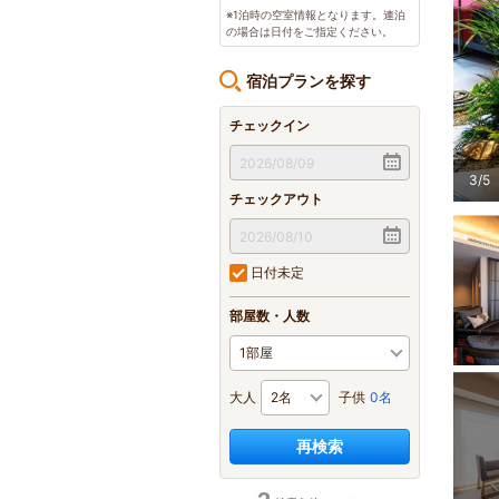
※1泊時の空室情報となります。連泊
の場合は日付をご指定ください。
宿泊プランを探す
チェックイン
った作品を紹介する「京都とつながる」ロビーラウンジ
4
/
5
チェックアウト
日付未定
部屋数・人数
大人
子供
0名
再検索