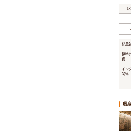
シ
部屋
標準
備
イン
関連
温