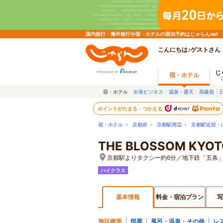
国内旅行・海外旅行や宿・ホテルの宿泊予約はじゃらんnet
こんにちは♪ゲストさん
じ
宿・ホテル
宿・ホテル
出張ビジネス
温泉・露天
高級宿
ポイントがたまる・つかえる
宿・ホテル
>
京都府
>
京都駅周辺
>
京都駅近郊・
THE BLOSSOM 
京都駅よりタクシー約6分／地下鉄「五条」
ハイクラス
基本情報
料金・宿泊プラン
写
施設概要
部屋
風呂・温泉・その他
レ