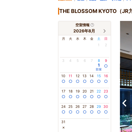
THE BLOSSOM KYOT
空室情報
2026年8月
月
火
水
木
金
土
日
1
2
3
4
5
6
7
8
9
1
○
部屋
10
11
12
13
14
15
16
○
○
○
○
○
○
○
17
18
19
20
21
22
23
○
○
○
○
○
○
○
24
25
26
27
28
29
30
○
○
○
○
○
○
○
31
×