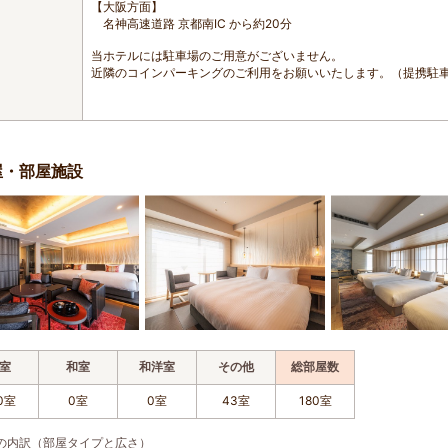
【大阪方面】
名神高速道路 京都南IC から約20分
当ホテルには駐車場のご用意がございません。
近隣のコインパーキングのご利用をお願いいたします。（提携駐
屋・部屋施設
室
和室
和洋室
その他
総部屋数
0室
0室
0室
43室
180室
の内訳（部屋タイプと広さ）