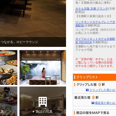
地！京都観光の拠点に便利♪
ホテル京阪 京都 グランデ
(京都
駅周辺)
【京都駅八条東口徒歩１分】
リッチモンドホテルプレミア京
都駅前
(京都駅周辺)
コンセプトは粋場（自分だけの
お気に入りの場所）
ダイワロイネットホテル京都駅
心と体のリフレッシュに最適
5
/
5
【禁煙 デラックスフォース 
前 PREMIER
(京都駅周辺)
京都駅から地下道でホテルまで
アクセス可能
※「注目の宿・ホテル」とは、
ご覧になっている県の注目宿・
ホテルをご紹介しております。
クリップリスト
0
クリップした宿とは
0
最近見た宿とは
写真
施設の写真