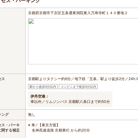
クセス・パーキング
京都府京都市下京区五条通東洞院東入万寿寺町１４０番地２
セス
京都駅よりタクシー約6分／地下鉄「五条」駅より徒歩2分／24h
駅から徒歩5分以内
コンビニまで徒歩5分以内
伊丹空港：
車以外／リムジンバス 京都駅八条口まで約50分
キング
無し
セス・パーキ
※ 車 ⁄ 【東京方面】
に関する補足
名神高速道路 京都東IC から約20分