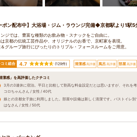
ーポン配布中】大浴場・ジム・ラウンジ完備◆京都駅より1駅5
ウンジでは、豊富な種類のお飲み物・スナックをご自由に。
内は京都の伝統工芸作品や、オリジナルのお香で、京町家を表現。
族＆グループ旅行にぴったりのトリプル・フォースルームをご用意。
4.7
チコミ総合
(129件)
清潔感
風呂
部屋
高評価
高評価
高評価
清潔感」を高評価したクチコミ
コロちゃんさん / 女性 / 40代
はなさん / 女性 / 50代