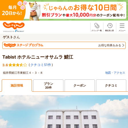
じゃらん
ゲスト
さん
お得な特典をみる
Tabist ホテルニューオサムラ 鯖江
(
クチコミ51件
)
3.6
福井県鯖江市東鯖江４－３－８
地図・アクセス
プラン
施設情報
クーポン
クチコミ
20件