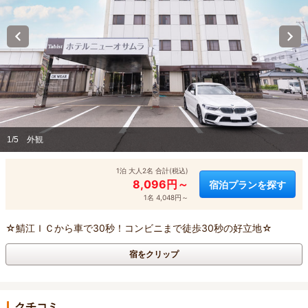
1/5
外観
1泊 大人2名 合計(税込)
8,096円～
宿泊プランを探す
1名 4,048円～
☆鯖江ＩＣから車で30秒！コンビニまで徒歩30秒の好立地☆
宿をクリップ
クチコミ