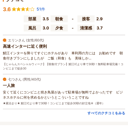
3.6
51件
部屋
3.5
朝食
-
接客
2.9
風呂
3.0
夕食
-
清潔感
3.7
エリンさん (女性/60代)
高速インターに近く便利
鯖江インターを降りてすぐにホテルがあり 車利用の方には お勧めです 朝
食付きプランにしましたが ご飯（和食）も 美味しか…
【じゃらんスペシャルウィーク】【朝食付プラン】鯖江ICより車で30秒！無料駐車場完備！コ
ンビニまで徒歩30
七つさん (男性/40代)
一人旅
安くて近くにコンビニと焼き鳥屋があって駐車場が無料でよかったです ビジ
ネスホテルに何を求めるかというとこういうことですね
★素泊まり★ 鯖江ICより車で30秒！コンビニまで徒歩30秒の好立地☆（通年）
すべてのクチコミをみる