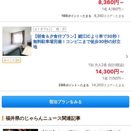
8,360円～
1名 4,180円～
166
8,360
ポイント～たまる
スコア～たまる
セミダブル
朝・夕
【朝食＆夕食付プラン】鯖江ICより車で30秒！
無料駐車場完備！コンビニまで徒歩30秒の好立
地
2
ポイント
%
1泊 大人2名 合計(税込)
14,300円～
1名 7,150円～
286
14,300
ポイント～たまる
スコア～たまる
宿泊プランをみる
福井県のじゃらんニュース関連記事