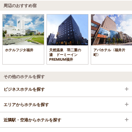
周辺のおすすめ宿
ホテルフジタ福井
天然温泉 羽二重の
アパホテル〈福井片
湯 ドーミーイン
町〉
PREMIUM福井
その他のホテルを探す
ビジネスホテルを探す
エリアからホテルを探す
福井県
近隣駅・空港からホテルを探す
福井・奥越前
福井県