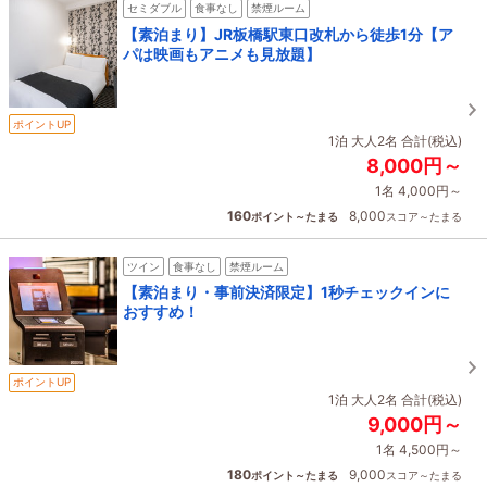
セミダブル
食事なし
禁煙ルーム
【素泊まり】JR板橋駅東口改札から徒歩1分【ア
パは映画もアニメも見放題】
ポイントUP
1泊 大人2名 合計(税込)
8,000円～
1名 4,000円～
160
8,000
ポイント～たまる
スコア～たまる
ツイン
食事なし
禁煙ルーム
【素泊まり・事前決済限定】1秒チェックインに
おすすめ！
ポイントUP
1泊 大人2名 合計(税込)
9,000円～
1名 4,500円～
180
9,000
ポイント～たまる
スコア～たまる