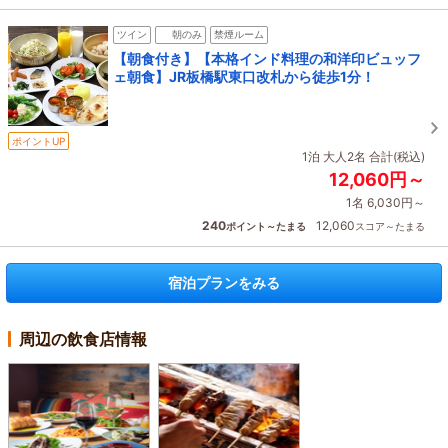
ツイン
朝のみ
禁煙ルーム
【朝食付き】【本格インド料理の和洋印ビュッフ
ェ朝食】JR板橋駅東口改札から徒歩1分！
ポイントUP
1泊 大人2名 合計(税込)
12,060円～
1名 6,030円～
240
12,060
ポイント～たまる
スコア～たまる
宿泊プランをみる
周辺の飲食店情報