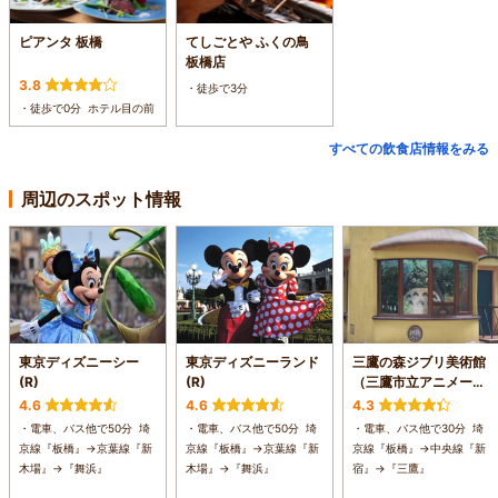
ピアンタ 板橋
てしごとや ふくの鳥
板橋店
3.8
・徒歩で3分
・徒歩で0分 ホテル目の前
すべての飲食店情報をみる
周辺のスポット情報
東京ディズニーシー
東京ディズニーランド
三鷹の森ジブリ美術館
(R)
(R)
（三鷹市立アニメーシ
ョン美術館）
4.6
4.6
4.3
・電車、バス他で50分 埼
・電車、バス他で50分 埼
・電車、バス他で30分 埼
京線『板橋』→京葉線『新
京線『板橋』→京葉線『新
京線『板橋』→中央線『新
木場』→『舞浜』
木場』→『舞浜』
宿』→『三鷹』