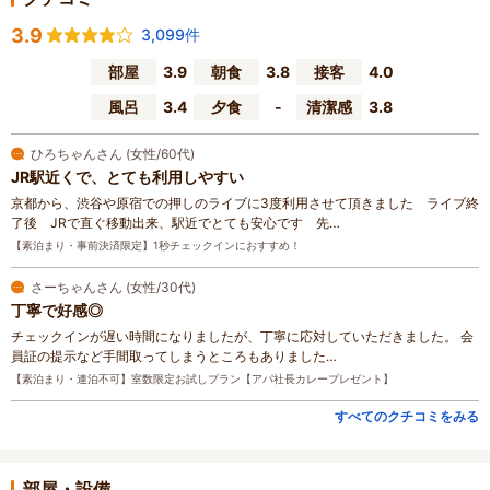
3.9
3,099件
部屋
3.9
朝食
3.8
接客
4.0
風呂
3.4
夕食
-
清潔感
3.8
ひろちゃんさん (女性/60代)
JR駅近くで、とても利用しやすい
京都から、渋谷や原宿での押しのライブに3度利用させて頂きました ライブ終
了後 JRで直ぐ移動出来、駅近でとても安心です 先…
【素泊まり・事前決済限定】1秒チェックインにおすすめ！
さーちゃんさん (女性/30代)
丁寧で好感◎
チェックインが遅い時間になりましたが、丁寧に応対していただきました。 会
員証の提示など手間取ってしまうところもありました…
【素泊まり・連泊不可】室数限定お試しプラン【アパ社長カレープレゼント】
すべてのクチコミをみる
部屋・設備