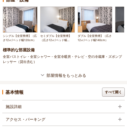
シングル【全室禁煙】（広
セミダブル【全室禁煙】
ダブル【全室禁煙】（広さ
さ12㎡/ベッド幅120cm）
（広さ12㎡/ベッド幅
12㎡/ベッド幅140cm）
120cm）
標準的な部屋設備
全室バストイレ・全室シャワー・全室冷暖房・テレビ・空の冷蔵庫・ズボンプ
レッサー（貸出含む）
部屋情報をもっとみる
基本情報
すべて開く
施設詳細
アクセス・パーキング