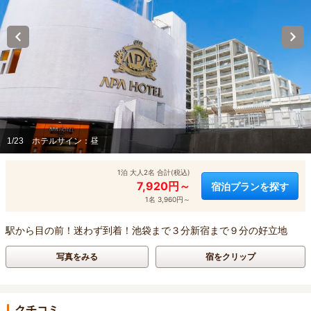
1/23
ホテルサイン：昼
1泊 大人2名 合計(税込)
7,920円～
宿泊プランを探す
1名 3,960円～
駅から目の前！迷わず到着！池袋まで３分新宿まで９分の好立地
写真をみる
宿をクリップ
クチコミ