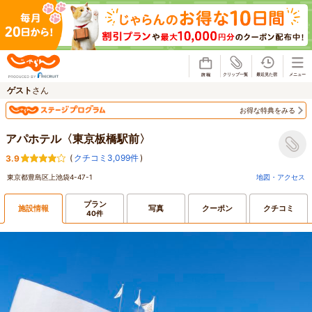
じゃらん
ゲスト
さん
お得な特典をみる
アパホテル〈東京板橋駅前〉
(
クチコミ3,099件
)
3.9
東京都豊島区上池袋4-47-1
地図・アクセス
プラン
施設情報
写真
クーポン
クチコミ
40件