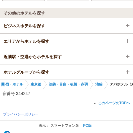
その他のホテルを探す
ビジネスホテルを探す
エリアからホテルを探す
東京都
近隣駅・空港からホテルを探す
池袋・目白・板橋・赤羽
東京都
ホテルグループから探す
池袋
池袋・目白・板橋・赤羽
板橋駅
宿・ホテル
東京都
池袋・目白・板橋・赤羽
池袋
アパホテル〈
板橋駅
池袋
新板橋駅
全国のアパホテルズ＆リゾーツ
宿番号:344247
板橋駅
下板橋駅
東京のアパホテルズ＆リゾーツ
このページのTOPへ
▲
プライバシーポリシー
北池袋駅
アパホテル〈池袋駅北口〉
表示：
スマートフォン版
PC版
(C) Recruit Co., Ltd.