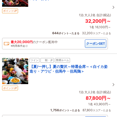
ポイントUP
1泊 大人2名 合計(税込)
32,200円～
1名 16,100円～
644
32,200
ポイント～たまる
スコア～たまる
20,000
最大
円
の
クーポン配布中
クーポンGET
※利用条件あり
ツイン
朝・夕
禁煙ルーム
【夏/一押し】夏の贅沢～特選会席～＜白イカ姿
造り・アワビ・但馬牛・但馬鶏＞
ポイントUP
1泊 大人2名 合計(税込)
87,800円～
1名 43,900円～
1,756
87,800
ポイント～たまる
スコア～たまる