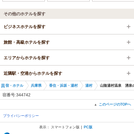
その他のホテルを探す
ビジネスホテルを探す
旅館・高級ホテルを探す
兵庫県
エリアからホテルを探す
兵庫県
近隣駅・空港からホテルを探す
兵庫県
宿・ホテル
兵庫県
香住・浜坂・湯村
湯村
山陰湯村温泉 湧泉
香住・浜坂・湯村
浜坂駅
宿番号:344742
湯村
諸寄駅
このページのTOPへ
▲
プライバシーポリシー
浜坂駅
餘部駅
表示：
スマートフォン版
PC版
(C) Recruit Co., Ltd.