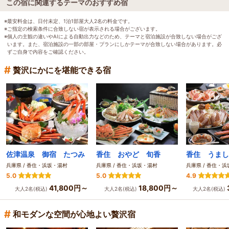
この宿に関連するテーマのおすすめ宿
※最安料金は、日付未定、1泊1部屋大人2名の料金です。
※ご指定の検索条件に合致しない宿が表示される場合がございます。
※個人の主観の違いやAIによる自動出力などのため、テーマと宿泊施設が合致しない場合がござ
います。また、宿泊施設の一部の部屋・プランにしかテーマが合致しない場合があります。必
ずご自身で内容をご確認ください。
#
贅沢にかにを堪能できる宿
佐津温泉 御宿 たつみ
香住 おやど 旬香
兵庫県 / 香住・浜坂・湯村
兵庫県 / 香住・浜坂・湯村
兵庫県 / 香住・
5.0
5.0
4.9
41,800円～
18,800円～
大人2名(税込)
大人2名(税込)
大人2名(税込)
#
和モダンな空間が心地よい贅沢宿