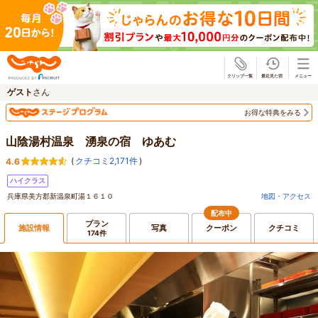
じゃらん
ゲスト
さん
お得な特典をみる
山陰湯村温泉 湧泉の宿 ゆあむ
(
クチコミ2,171件
)
4.6
ハイクラス
兵庫県美方郡新温泉町湯１６１０
地図・アクセス
配布中
プラン
施設情報
写真
クーポン
クチコミ
174件