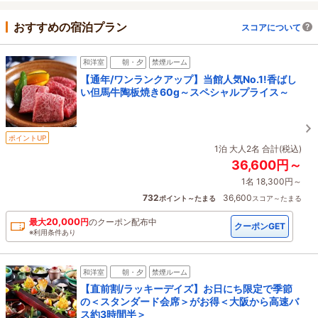
おすすめの宿泊プラン
スコアについて
和洋室
朝・夕
禁煙ルーム
【通年/ワンランクアップ】当館人気No.1!香ばし
い但馬牛陶板焼き60g～スペシャルプライス～
ポイントUP
1泊 大人2名 合計(税込)
36,600円～
1名 18,300円～
732
36,600
ポイント～たまる
スコア～たまる
20,000
最大
円
の
クーポン配布中
クーポンGET
※利用条件あり
和洋室
朝・夕
禁煙ルーム
【直前割/ラッキーデイズ】お日にち限定で季節
の＜スタンダード会席＞がお得＜大阪から高速バ
ス約3時間半＞