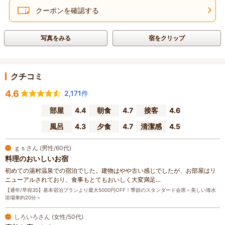
クーポンを確認する
写真をみる
宿をクリップ
クチコミ
4.6
2,171件
部屋
4.4
朝食
4.7
接客
4.6
風呂
4.3
夕食
4.7
清潔感
4.5
ｇｓさん (男性/60代)
料理のおいしいお宿
初めての湯村温泉での宿泊でした。建物はやや古い感じでしたが、お部屋はリ
ニューアルされており、食事もとてもおいしく大変満足…
【通年/早得35】基本宿泊プランより最大5000円OFF！季節のスタンダード会席＜美しい海水
浴場車約20分＞
しろいろさん (女性/50代)