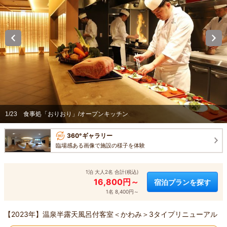
1/23
食事処「おりおり」/オープンキッチン
360°ギャラリー
臨場感ある画像で施設の様子を体験
1泊 大人2名 合計(税込)
16,800円～
宿泊プランを探す
1名 8,400円～
【2023年】温泉半露天風呂付客室＜かわみ＞3タイプリニューアル