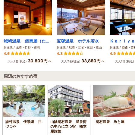
城崎温泉 但馬屋（たじまや）
宝塚温泉 ホテル若水
兵庫県 / 城崎・竹野・豊岡
兵庫県 / 尼崎・宝塚・三田・篠山
兵庫県 / 姫路・
4.6
4.3
4.9
30,800円～
33,880円～
大人2名(税込)
大人2名(税込)
大人2名(税込)
周辺のおすすめ宿
湯村温泉 佳泉郷 井
山陰湯村温泉 温泉街
湯村温泉 魚と屋
づつや
の中心に立つ宿 橋本
屋旅館