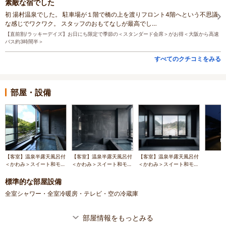
素敵な宿でした
初 湯村温泉でした。 駐車場が１階で橋の上を渡りフロント4階へという不思議
な感じでワクワク。 スタッフのおもてなしが最高でし…
【直前割/ラッキーデイズ】お日にち限定で季節の＜スタンダード会席＞がお得＜大阪から高速
バス約3時間半＞
すべてのクチコミをみる
部屋・設備
【客室】温泉半露天風呂付
【客室】温泉半露天風呂付
【客室】温泉半露天風呂付
＜かわみ＞スイート和モダ
＜かわみ＞スイート和モダ
＜かわみ＞スイート和モダ
ン【87㎡】
ン【87㎡】
ン【87㎡】
標準的な部屋設備
全室シャワー・全室冷暖房・テレビ・空の冷蔵庫
部屋情報をもっとみる