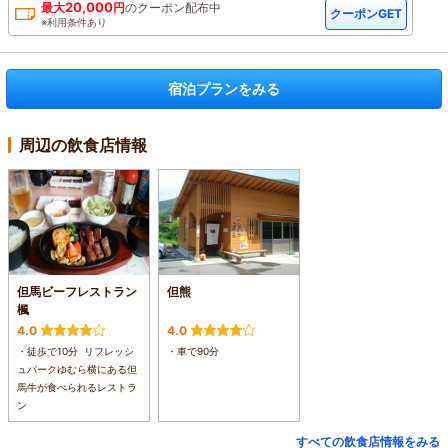
20,000
最大
円
の
クーポン配布中
クーポンGET
※利用条件あり
宿泊プランをみる
周辺の飲食店情報
但馬ビーフレストラン
但熊
楓
4.0
4.0
・徒歩で10分 リフレッシ
・車で90分
ュパークゆむら横にある但
馬牛が食べられるレストラ
ン
すべての飲食店情報をみる