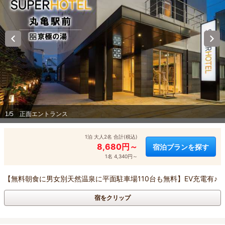
1/5
正面エントランス
1泊 大人2名 合計(税込)
8,680円～
宿泊プランを探す
1名 4,340円～
【無料朝食に男女別天然温泉に平面駐車場110台も無料】EV充電有♪
宿をクリップ