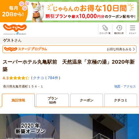
じゃらん
ゲスト
さん
お得な特典をみる
スーパーホテル丸亀駅前 天然温泉「京極の湯」2020年新
築
(
クチコミ784件
)
4.3
香川県丸亀市通町１５４－１
地図・アクセス
プラン
施設情報
クーポン
クチコミ
50件