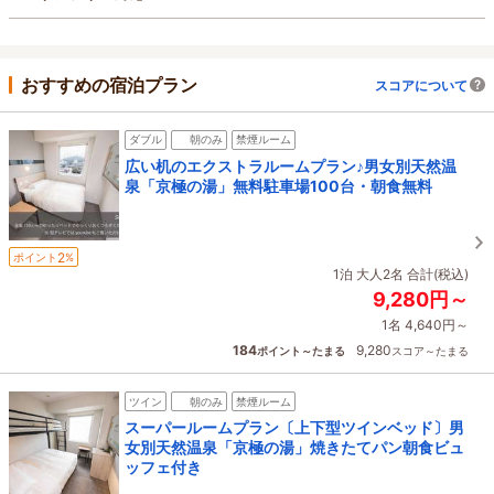
おすすめの宿泊プラン
スコアについて
ダブル
朝のみ
禁煙ルーム
広い机のエクストラルームプラン♪男女別天然温
泉「京極の湯」無料駐車場100台・朝食無料
2
ポイント
%
1泊 大人2名 合計(税込)
9,280円～
1名 4,640円～
184
9,280
ポイント～たまる
スコア～たまる
ツイン
朝のみ
禁煙ルーム
スーパールームプラン〔上下型ツインベッド〕男
女別天然温泉「京極の湯」焼きたてパン朝食ビュ
ッフェ付き