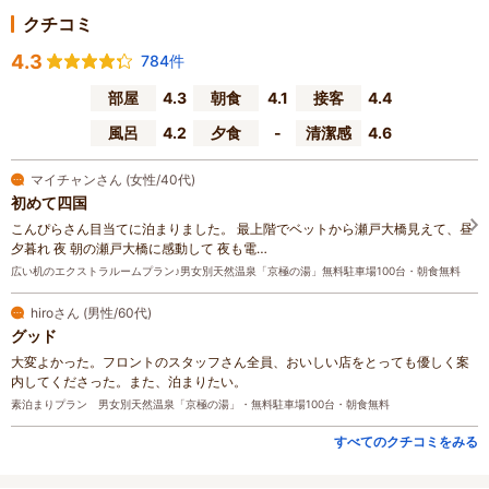
クチコミ
4.3
784件
部屋
4.3
朝食
4.1
接客
4.4
風呂
4.2
夕食
-
清潔感
4.6
マイチャンさん (女性/40代)
初めて四国
こんぴらさん目当てに泊まりました。 最上階でベットから瀬戸大橋見えて、昼
夕暮れ 夜 朝の瀬戸大橋に感動して 夜も電…
広い机のエクストラルームプラン♪男女別天然温泉「京極の湯」無料駐車場100台・朝食無料
hiroさん (男性/60代)
グッド
大変よかった。フロントのスタッフさん全員、おいしい店をとっても優しく案
内してくださった。また、泊まりたい。
素泊まりプラン 男女別天然温泉「京極の湯」・無料駐車場100台・朝食無料
すべてのクチコミをみる