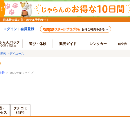
 ～日本最大級の宿・ホテル予約サイト～
ログイン
会員登録
お得な特典をみる
ゃらんパック
遊び・体験
観光ガイド
レンタカー
航空券
（交通＋宿泊）
日帰り・デイユース
春野
> ホステルファイブ
図・
クチコミ
セス
(4件)