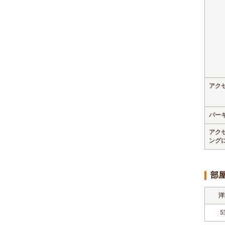
アク
パー
アク
ング
部
洋
5