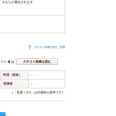
は、そちらが優先されます。
クチコミ評価の見方・説明
4
チコミ
クチコミ投稿を読む
件
料理（朝食）
-
清潔感
-
（「普通＝3.0」が評価時の基準です）