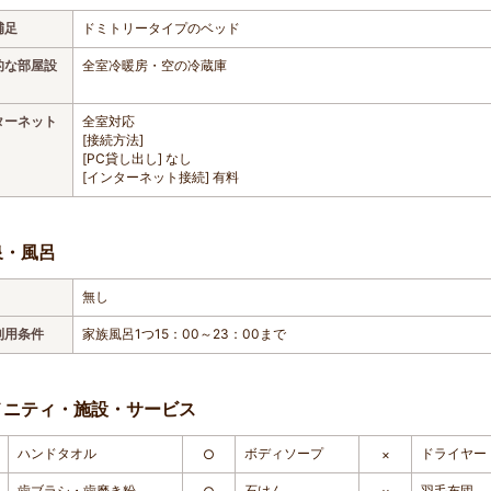
補足
ドミトリータイプのベッド
的な部屋設
全室冷暖房・空の冷蔵庫
ターネット
全室対応
[接続方法]
[PC貸し出し] なし
[インターネット接続] 有料
泉・風呂
無し
利用条件
家族風呂1つ15：00～23：00まで
メニティ・施設・サービス
ハンドタオル
ボディソープ
ドライヤー
○
×
歯ブラシ・歯磨き粉
石けん
羽毛布団