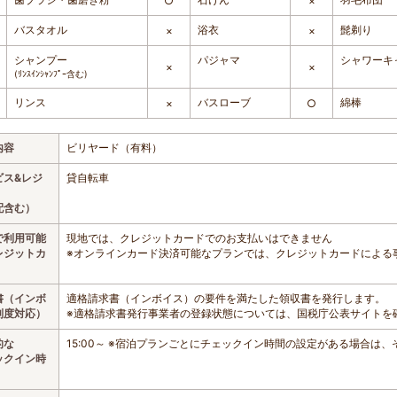
○
×
バスタオル
浴衣
髭剃り
×
×
シャンプー
パジャマ
シャワーキ
×
×
(ﾘﾝｽｲﾝｼｬﾝﾌﾟｰ含む)
リンス
バスローブ
綿棒
×
○
内容
ビリヤード（有料）
ビス&レジ
貸自転車
配含む）
で利用可能
現地では、クレジットカードでのお支払いはできません
レジットカ
※オンラインカード決済可能なプランでは、クレジットカードによる
書（インボ
適格請求書（インボイス）の要件を満たした領収書を発行します。
制度対応）
※適格請求書発行事業者の登録状態については、国税庁公表サイトを
的な
15:00～ ※宿泊プランごとにチェックイン時間の設定がある場合は
ックイン時