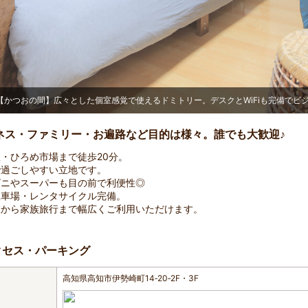
【かつおの間】広々とした個室感覚で使えるドミトリー。デスクとWiFiも完備でビ
ネス・ファミリー・お遍路など目的は様々。誰でも大歓迎♪
・ひろめ市場まで徒歩20分。
で過ごしやすい立地です。
ビニやスーパーも目の前で利便性◎
駐車場・レンタサイクル完備。
旅から家族旅行まで幅広くご利用いただけます。
クセス・パーキング
高知県高知市伊勢崎町14‐20‐2F・3F