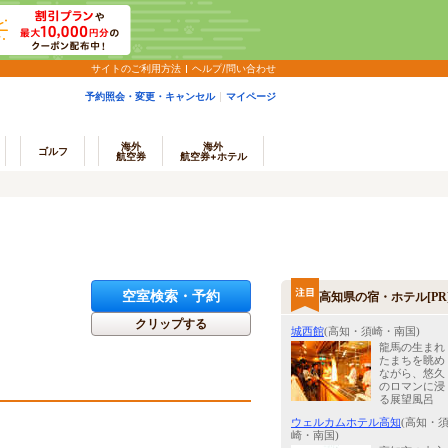
サイトのご利用方法
ヘルプ/問い合わせ
予約照会・変更・キャンセル
マイページ
海外
海外
ゴルフ
航空券
航空券+ホテル
空室検索・予約
高知県の宿・ホテル[PR
クリップする
城西館
(高知・須崎・南国)
龍馬の生まれ
たまちを眺め
ながら、悠久
のロマンに浸
る展望風呂
ウェルカムホテル高知
(高知・
崎・南国)