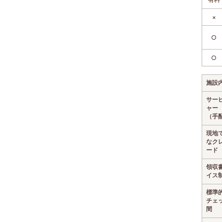
×
○
○
施設
サー
ャー
（手
現地
なク
ード
領収
イス
標準
チェ
間