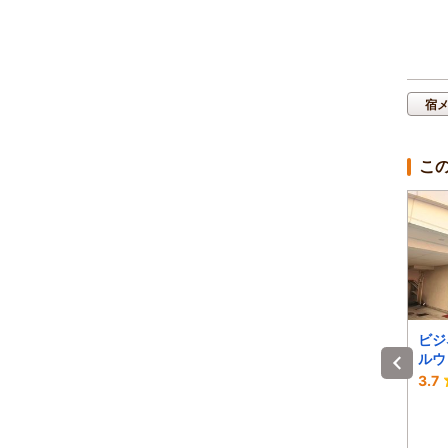
宿
こ
ゲストハウス 土佐
阿南第一ホテル
ビジ
ルウ
-
-
3.7
)
1泊 大人2名 合計(税込)
1泊 大人2名 合計(税込)
～
11,600円～
12,100円～
～
1名 5,800円～
1名 6,050円～