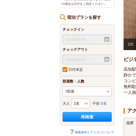
の場合は日付をご指定ください。
宿泊プランを探す
チェックイン
ゆとりあるベッドでお子様との添い寝も安心♪
2
/
5
チェックアウト
ビジ
高知駅
日付未定
静か
コン
部屋数・人数
無料
一人
大人
子供
0名
ア
再検索
住所
検索条件とアイコンについて