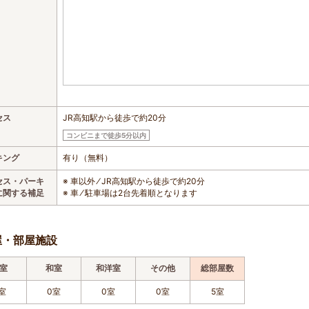
セス
JR高知駅から徒歩で約20分
コンビニまで徒歩5分以内
キング
有り（無料）
セス・パーキ
※ 車以外 ⁄ JR高知駅から徒歩で約20分
に関する補足
※ 車 ⁄ 駐車場は2台先着順となります
屋・部屋施設
室
和室
和洋室
その他
総部屋数
室
0室
0室
0室
5室