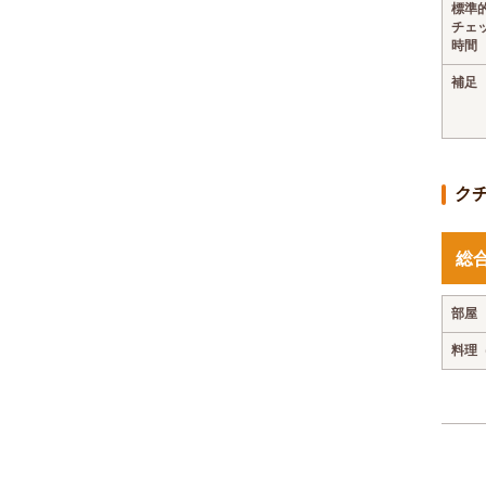
標準
チェ
時間
補足
ク
総
部屋
料理