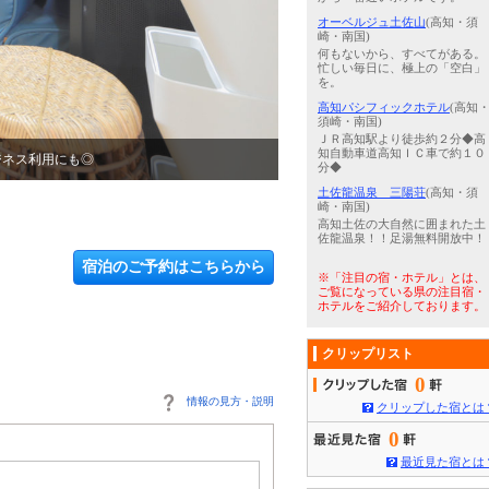
オーベルジュ土佐山
(高知・須
崎・南国)
何もないから、すべてがある。
忙しい毎日に、極上の「空白」
を。
高知パシフィックホテル
(高知
須崎・南国)
ＪＲ高知駅より徒歩約２分◆高
知自動車道高知ＩＣ車で約１０
ジネス利用にも◎
3
/
5
高知観光に欠かせない人気ス
分◆
土佐龍温泉 三陽荘
(高知・須
崎・南国)
高知土佐の大自然に囲まれた土
佐龍温泉！！足湯無料開放中！
宿泊のご予約はこちらから
※「注目の宿・ホテル」とは、
ご覧になっている県の注目宿・
ホテルをご紹介しております。
クリップリスト
0
情報の見方・説明
クリップした宿とは
0
最近見た宿とは