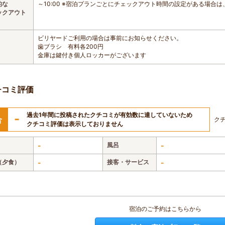
的な
～10:00 ※宿泊プランごとにチェックアウト時間の設定がある場合
ックアウト
ビリヤードご利用の場合は事前にお知らせください。
歯ブラシ 有料各200円
金庫は鍵付き個人ロッカーがございます
チコミ評価
過去1年間に投稿されたクチコミが有効数に達していないため
-
合
ク
クチコミ評価は表示しておりません
-
風呂
-
（夕食）
-
接客・サービス
-
宿泊のご予約はこちらから