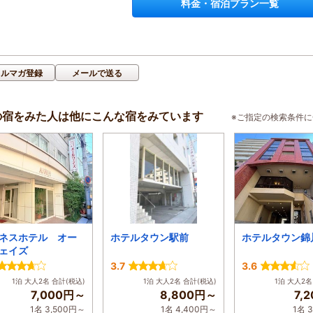
料金・宿泊プラン一覧
メルマガ登録
メールで送る
の宿をみた人は他にこんな宿をみています
※ご指定の検索条件
ネスホテル オー
ホテルタウン駅前
ホテルタウン錦
ェイズ
3.7
3.6
1泊 大人2名 合計(税込)
1泊 大人2名 合計(税込)
1泊 大人2名
7,000円～
8,800円～
7,
1名 3,500円～
1名 4,400円～
1名 