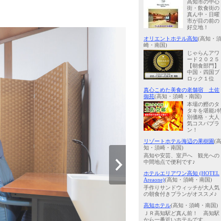
高知市の中心
街・飲食街の
真ん中・日曜
市が目の前の
好立地！
オリエントホテル高知
(高知・
崎・南国)
じゃらんアワ
ード２０２５
【朝食部門】
中国・四国ブ
ロック１位
真心こめた美食の老舗宿 土佐
御苑
(高知・須崎・南国)
本場の鰹のタ
タキを堪能♪
別価格・大人
気コスパプラ
ン！
リゾートホテル海辺の果樹園
(
知・須崎・南国)
高知や安芸、室戸へ 観光への
中間地点で便利です♪
ホテルエリアワン高知 (HOTEL
Areaone)
(高知・須崎・南国)
手作りサンドウィッチが大人気
の朝食付きプランがオススメ♪
高知ホテル
(高知・須崎・南国)
ＪＲ高知駅ど真ん前！ 高知駅
から一番近いホテルです。