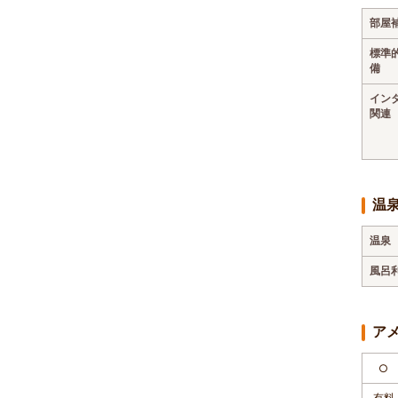
部屋
標準
備
イン
関連
温
温泉
風呂
ア
○
有料