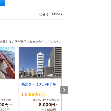
宿番号：345529
に合致しない宿が表示される場合がございます。
川
高知ターミナルホテル
ホテル高知プラザ
3.5
3.4
 合計(税込)
1泊 大人2名 合計(税込)
1泊 大人2名 合計(税込)
200円～
8,000円～
9,700円～
3,600円～
1名 4,000円～