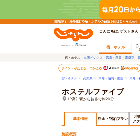
国内旅行・海外旅行や宿・ホテルの宿泊予約はじゃらんnet
こんにちは♪ゲストさん
じ
宿・ホテル
宿・ホテル
出張ビジネス
温泉・露天
高級宿
ポイントがたまる・つかえる
宿・ホテル
>
高知県
>
高知・須崎・南国
>
高知・
ホステルファイブ
JR高知駅から徒歩で約20分
地
基本情報
料金・宿泊プラン
アク
施設概要