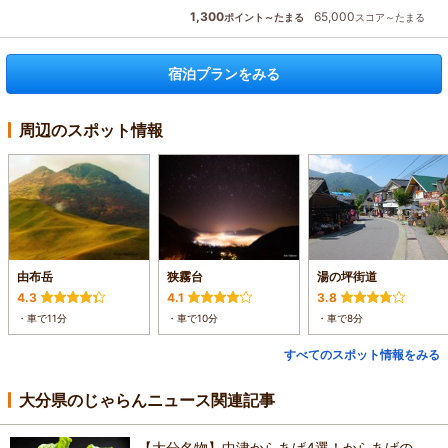
1,300
65,000
ポイント～たまる
スコア～たまる
宿泊プランをみる
周辺のスポット情報
由布岳
狭霧台
湯の坪街道
4.3
4.1
3.8
・車で11分
・車で10分
・車で8分
すべてのスポット情報をみる
大分県のじゃらんニュース関連記事
【大分名物】中津からあげ4選！からあげの