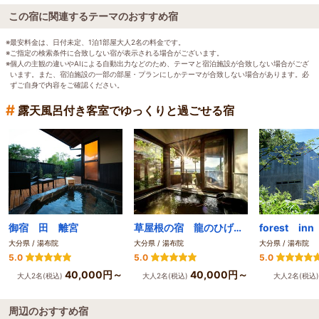
この宿に関連するテーマのおすすめ宿
※最安料金は、日付未定、1泊1部屋大人2名の料金です。
※ご指定の検索条件に合致しない宿が表示される場合がございます。
※個人の主観の違いやAIによる自動出力などのため、テーマと宿泊施設が合致しない場合がござ
います。また、宿泊施設の一部の部屋・プランにしかテーマが合致しない場合があります。必
ずご自身で内容をご確認ください。
#
露天風呂付き客室でゆっくりと過ごせる宿
御宿 田 離宮
草屋根の宿 龍のひげ／別邸 ゆむた
forest in
大分県 / 湯布院
大分県 / 湯布院
大分県 / 湯布院
5.0
5.0
5.0
40,000円～
40,000円～
大人2名(税込)
大人2名(税込)
大人2名(税込
周辺のおすすめ宿