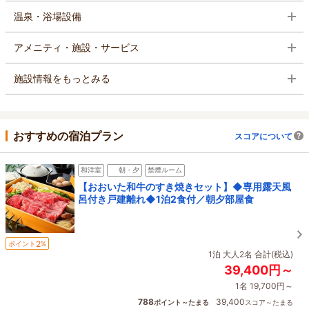
温泉・浴場設備
アメニティ・施設・サービス
施設情報をもっとみる
おすすめの宿泊プラン
スコアについて
和洋室
朝・夕
禁煙ルーム
【おおいた和牛のすき焼きセット】◆専用露天風
呂付き戸建離れ◆1泊2食付／朝夕部屋食
2
ポイント
%
1泊 大人2名 合計(税込)
39,400円～
1名 19,700円～
788
39,400
ポイント～たまる
スコア～たまる