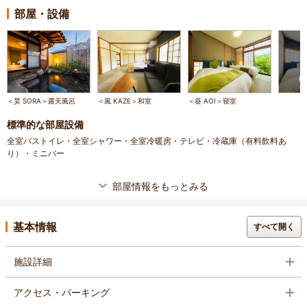
部屋・設備
＜昊 SORA＞露天風呂
＜風 KAZE＞和室
＜葵 AOI＞寝室
標準的な部屋設備
全室バストイレ・全室シャワー・全室冷暖房・テレビ・冷蔵庫（有料飲料あ
り）・ミニバー
部屋情報をもっとみる
基本情報
すべて開く
施設詳細
アクセス・パーキング