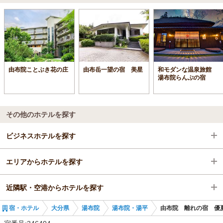
由布院ことぶき花の庄
由布岳一望の宿 美星
和モダンな温泉旅館
湯布院らんぷの宿
その他のホテルを探す
ビジネスホテルを探す
エリアからホテルを探す
大分県
近隣駅・空港からホテルを探す
湯布院
大分県
宿・ホテル
大分県
湯布院
湯布院・湯平
由布院 離れの宿 優
由布院駅
湯布院
南由布駅