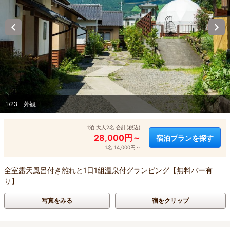
1/23
外観
1泊 大人2名 合計(税込)
28,000円～
宿泊プランを探す
1名 14,000円～
全室露天風呂付き離れと1日1組温泉付グランピング【無料バー有
り】
写真をみる
宿をクリップ