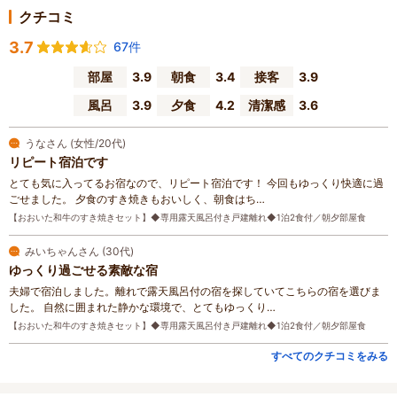
クチコミ
3.7
67件
部屋
3.9
朝食
3.4
接客
3.9
風呂
3.9
夕食
4.2
清潔感
3.6
うなさん (女性/20代)
リピート宿泊です
とても気に入ってるお宿なので、リピート宿泊です！ 今回もゆっくり快適に過
ごせました。 夕食のすき焼きもおいしく、朝食はち…
【おおいた和牛のすき焼きセット】◆専用露天風呂付き戸建離れ◆1泊2食付／朝夕部屋食
みいちゃんさん (30代)
ゆっくり過ごせる素敵な宿
夫婦で宿泊しました。離れで露天風呂付の宿を探していてこちらの宿を選びま
した。 自然に囲まれた静かな環境で、とてもゆっくり…
【おおいた和牛のすき焼きセット】◆専用露天風呂付き戸建離れ◆1泊2食付／朝夕部屋食
すべてのクチコミをみる