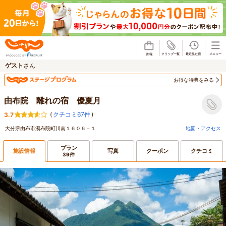
じゃらん
ゲスト
さん
お得な特典をみる
由布院 離れの宿 優夏月
(
クチコミ67件
)
3.7
大分県由布市湯布院町川南１６０６－１
地図・アクセス
プラン
施設情報
写真
クーポン
クチコミ
39件