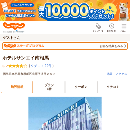
じゃらん
ゲスト
さん
お得な特典をみる
ホテルサンエイ南相馬
(
クチコミ22件
)
3.7
福島県南相馬市原町区北原字沢目２８９
地図・アクセス
プラン
施設情報
クーポン
クチコミ
6件