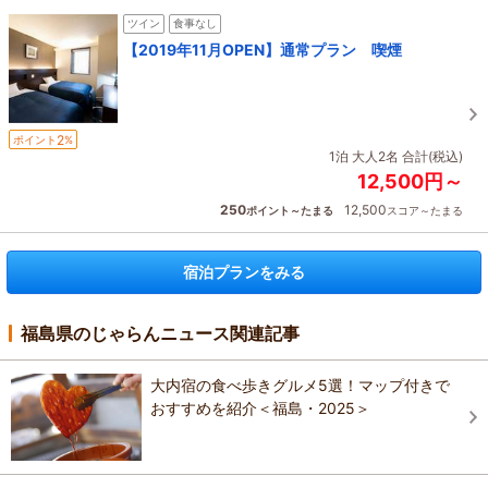
ツイン
食事なし
【2019年11月OPEN】通常プラン 喫煙
2
ポイント
%
1泊 大人2名 合計(税込)
12,500円～
250
12,500
ポイント～たまる
スコア～たまる
宿泊プランをみる
福島県のじゃらんニュース関連記事
大内宿の食べ歩きグルメ5選！マップ付きで
おすすめを紹介＜福島・2025＞