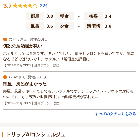
3.7
22件
部屋
3.8
朝食
-
接客
3.4
風呂
3.6
夕食
-
清潔感
3.6
むとうさん (男性/50代)
併設の居酒屋が良い
ホテルとしては普通です。キレイでした。 部屋もフロントも狭いですが、気に
なるほどではないです。 ホテルより居酒屋の評価に…
【2019年11月OPEN】通常プラン 禁煙
skiezさん (男性/50代)
部屋、風呂がよかった
部屋、風呂がキレイでとてもいいホテルです。チェックイン・アウトの対応も
いいです。が、夜遅い時間(夜中)に自動販売機が新札対…
【2019年11月OPEN】通常プラン 喫煙
すべてのクチコミをみる
トリップAIコンシェルジュ