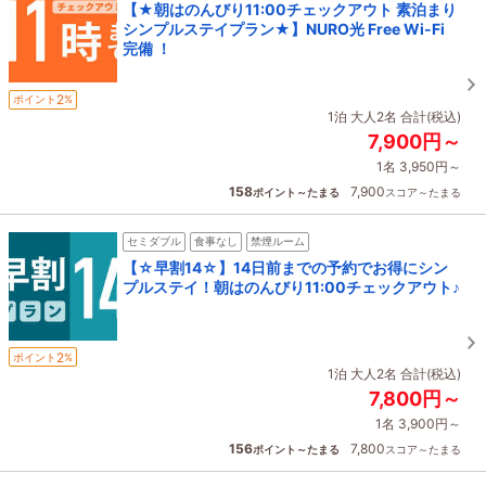
【★朝はのんびり11:00チェックアウト 素泊まり
シンプルステイプラン★】NURO光 Free Wi-Fi
完備 ！
2
ポイント
%
1泊 大人2名 合計(税込)
7,900円～
1名 3,950円～
158
7,900
ポイント～たまる
スコア～たまる
セミダブル
食事なし
禁煙ルーム
【☆早割14☆】14日前までの予約でお得にシン
プルステイ！朝はのんびり11:00チェックアウト♪
2
ポイント
%
1泊 大人2名 合計(税込)
7,800円～
1名 3,900円～
156
7,800
ポイント～たまる
スコア～たまる