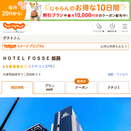
じゃらん
ゲスト
さん
お得な特典をみる
ＨＯＴＥＬ ＦＯＳＳＥ 姫路
(
クチコミ27件
)
3.5
兵庫県姫路市十二所前町５４
地図・アクセス
配布中
プラン
施設情報
クーポン
クチコミ
48件