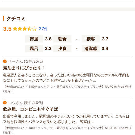
クチコミ
3.5
27件
部屋
3.6
朝食
-
接客
3.7
風呂
3.3
夕食
-
清潔感
3.4
さーさん (女性/20代)
素泊まりにぴったり！
急遽恋人と会うことになり、会ったはいいものの土曜日なのにホテルの予約も
なにもしてなかったのでどこも満室…しかも夜遅かった…
【★朝はのんびり11:00チェックアウト 素泊まりシンプルステイプラン★】NURO光 Free Wi-F
i 完備 ！
コウさん (男性/40代)
飲み屋、コンビニもすぐそば
出張で利用しました。駅周辺のホテルはいくつか利用していますが、こちらは
立地と快適性のバランスが良いと感じました。 客室は…
【★朝はのんびり11:00チェックアウト 素泊まりシンプルステイプラン★】NURO光 Free Wi-F
i 完備 ！