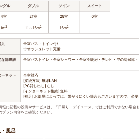
ングル
ダブル
ツイン
スイート
14室
21室
28室
0室
2
2
2
-
11m
11～16m
16m
補足
全室バス・トイレ付/
ウオッシュレット完備
的な部屋設
全室バストイレ・全室シャワー・全室冷暖房・テレビ・空の冷蔵庫・
ターネット
全室対応
[接続方法] 無線LAN
[PC貸し出し] なし
[インターネット接続] 無料
[補足] お部屋によっては、繋がりにくい場合もございますので、必
情報に記載の設備やサービスは、「日帰り・デイユース」ではご利用できない場合
のプラン内容をご確認ください。
泉・風呂