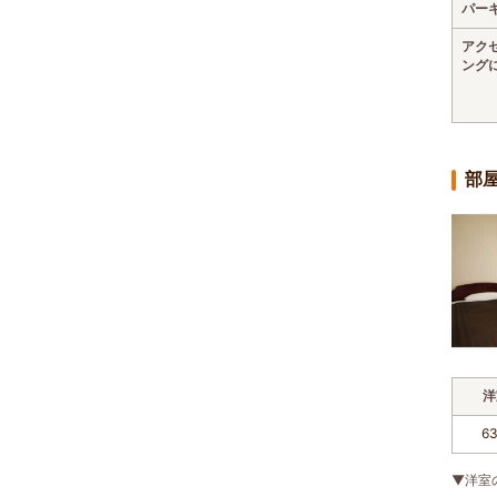
パー
アク
ング
部
洋
6
▼洋室