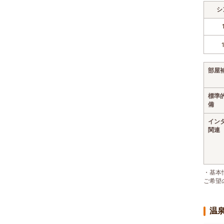
シ
部屋
標準
備
イン
関連
・基本
ご希望
温