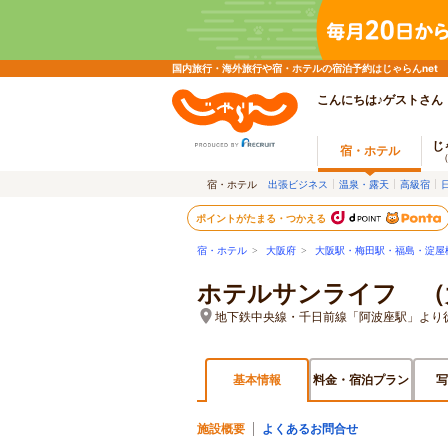
国内旅行・海外旅行や宿・ホテルの宿泊予約はじゃらんnet
こんにちは♪ゲストさん
じ
宿・ホテル
宿・ホテル
出張ビジネス
温泉・露天
高級宿
ポイントがたまる・つかえる
宿・ホテル
>
大阪府
>
大阪駅・梅田駅・福島・淀屋
ホテルサンライフ （
地下鉄中央線・千日前線「阿波座駅」より
基本情報
料金・宿泊プラン
写
施設概要
よくあるお問合せ