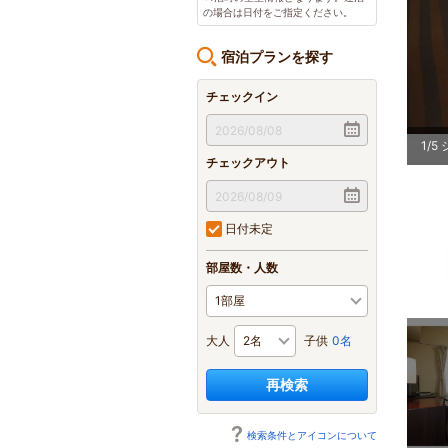
の場合は日付をご指定ください。
宿泊プランを探す
チェックイン
2
/
5
チェックアウト
日付未定
部屋数・人数
大人
子供
0名
再検索
検索条件とアイコンについて