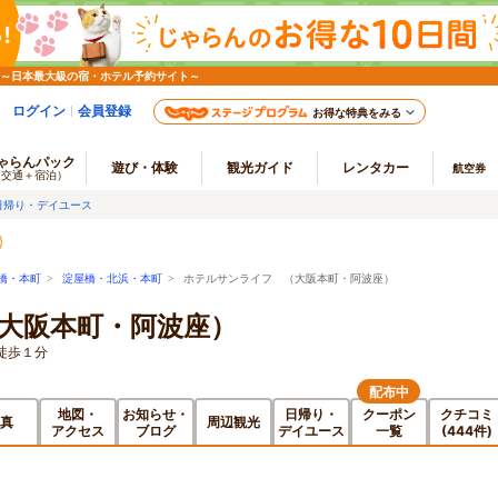
 ～日本最大級の宿・ホテル予約サイト～
ログイン
会員登録
お得な特典をみる
ゃらんパック
遊び・体験
観光ガイド
レンタカー
航空券
（交通＋宿泊）
日帰り・デイユース
橋・本町
>
淀屋橋・北浜・本町
> ホテルサンライフ （大阪本町・阿波座）
大阪本町・阿波座）
徒歩１分
配布中
地図・
お知らせ・
日帰り・
クーポン
クチコミ
真
周辺観光
アクセス
ブログ
デイユース
一覧
(444件)