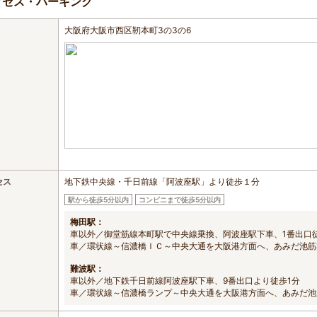
クセス・パーキング
大阪府大阪市西区靭本町3の3の6
セス
地下鉄中央線・千日前線「阿波座駅」より徒歩１分
駅から徒歩5分以内
コンビニまで徒歩5分以内
梅田駅：
車以外／御堂筋線本町駅で中央線乗換、阿波座駅下車、1番出口
車／環状線～信濃橋ＩＣ～中央大通を大阪港方面へ、あみだ池筋
難波駅：
車以外／地下鉄千日前線阿波座駅下車、9番出口より徒歩1分
車／環状線～信濃橋ランプ～中央大通を大阪港方面へ、あみだ池