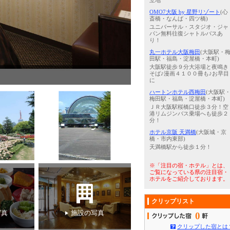
立地
OMO7大阪 by 星野リゾート
(心
斎橋・なんば・四ツ橋)
ユニバーサル・スタジオ・ジャ
パン無料往復シャトルバスあ
り！
丸一ホテル大阪梅田
(大阪駅・
田駅・福島・淀屋橋・本町)
大阪駅徒歩９分大浴場と夜鳴き
そば♪漫画４１００冊も♪お早目
3
/
5
【元気朝食カレーバイキング
に
ハートンホテル西梅田
(大阪駅
梅田駅・福島・淀屋橋・本町)
ＪＲ大阪駅桜橋口徒歩３分！空
港リムジンバス乗場へも徒歩２
分！
ホテル京阪 天満橋
(大阪城・京
橋・市内東部)
天満橋駅から徒歩１分！
※「注目の宿・ホテル」とは、
ご覧になっている県の注目宿・
ホテルをご紹介しております。
クリップリスト
写真
施設の写真
0
クリップした宿とは