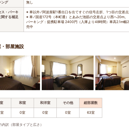
キング
無し
セス・パーキ
※ 車以外 ⁄ 阿波座駅1番出口を出てすぐの信号左折、1つ目の交差
に関する補足
※ 車 ⁄ 国道172号（本町通）とあみだ池筋の交差点より西へ20m。
パーキング：提携駐車場 2400円（入庫より48時間）車高2.1m幅
売中
屋・部屋施設
室
和室
和洋室
その他
総部屋数
3室
0室
0室
0室
63室
の内訳（部屋タイプと広さ）