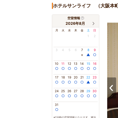
ホテルサンライフ （大阪本
空室情報
2026年8月
月
火
水
木
金
土
日
1
2
3
4
5
6
7
8
9
×
▲
○
10
11
12
13
14
15
16
○
○
○
○
○
○
○
17
18
19
20
21
22
23
○
○
○
○
○
▲
○
24
25
26
27
28
29
30
○
○
○
○
○
○
○
31
○
※1泊時の空室情報となります。連泊