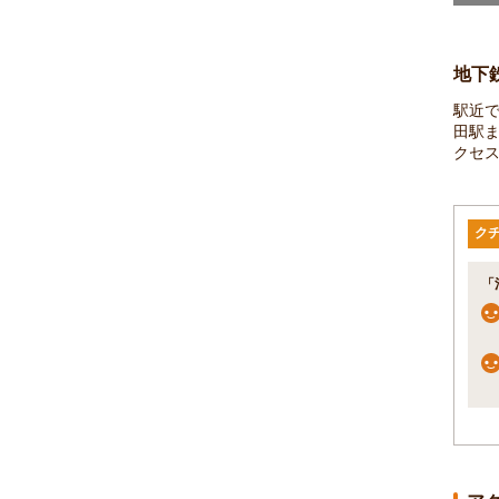
地下
駅近
田駅ま
クセ
ク
「