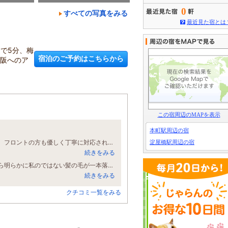
0
すべての写真をみる
最近見た宿とは
で5分、梅
宿泊のご予約はこちらから
大阪へのア
この宿周辺のMAPを表示
本町駅周辺の宿
駅出口から近く周辺にはスーパーやコンビニ、飲食店があり近くて良かったです。フロントの方も優しく丁寧に対応されていて気持ちよかったです。次も利用したいですね。ありがとうございました！
淀屋橋駅周辺の宿
続きをみる
禁煙だったはずなのに何故か浴室がタバコ臭かった。あとベッドで寝ようとしたら明らかに私のではない髪の毛が一本落ちていた。だが、そんなことは全く気にしていない。フロントの男性の接客も満点だったし、チェックアウト時には清掃の担当の女性にも「いってらっしゃいませ」と言ってもらえた。これだけでもう満点。地下鉄から出てすぐにホテルには着いたし、周囲の環境も良好。大阪に行くときはまた利用します。
続きをみる
クチコミ一覧をみる