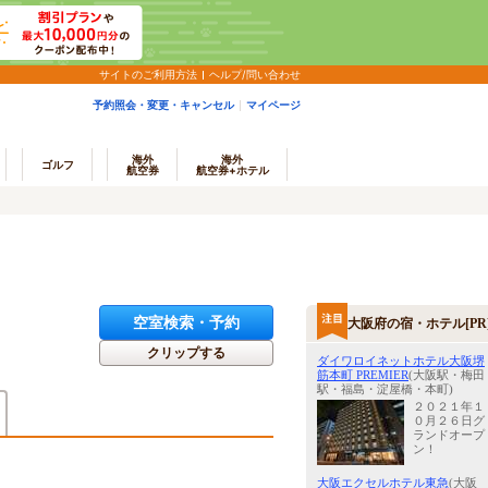
サイトのご利用方法
ヘルプ/問い合わせ
予約照会・変更・キャンセル
マイページ
海外
海外
ゴルフ
航空券
航空券+ホテル
空室検索・予約
大阪府の宿・ホテル[PR
クリップする
ダイワロイネットホテル大阪堺
筋本町 PREMIER
(大阪駅・梅田
駅・福島・淀屋橋・本町)
２０２１年１
０月２６日グ
ランドオープ
ン！
大阪エクセルホテル東急
(大阪