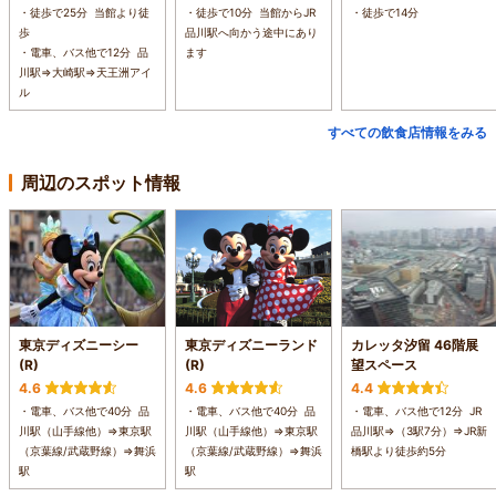
・徒歩で25分 当館より徒
・徒歩で10分 当館からJR
・徒歩で14分
歩
品川駅へ向かう途中にあり
・電車、バス他で12分 品
ます
川駅⇒大崎駅⇒天王洲アイ
ル
すべての飲食店情報をみる
周辺のスポット情報
東京ディズニーシー
東京ディズニーランド
カレッタ汐留 46階展
(R)
(R)
望スペース
4.6
4.6
4.4
・電車、バス他で40分 品
・電車、バス他で40分 品
・電車、バス他で12分 JR
川駅（山手線他）⇒東京駅
川駅（山手線他）⇒東京駅
品川駅⇒（3駅7分）⇒JR新
（京葉線/武蔵野線）⇒舞浜
（京葉線/武蔵野線）⇒舞浜
橋駅より徒歩約5分
駅
駅