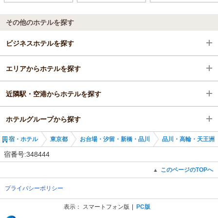
その他のホテルを探す
ビジネスホテルを探す
エリアからホテルを探す
東京都
近隣駅・空港からホテルを探す
お台場・汐留・新橋・品川
東京都
ホテルグループから探す
品川・高輪・天王洲
お台場・汐留・新橋・品川
北品川駅
宿・ホテル
東京都
お台場・汐留・新橋・品川
品川・高輪・天王洲
北品川駅
品川・高輪・天王洲
新馬場駅
全国のアイコニア・ホスピタリティ
宿番号:348444
北品川駅
品川駅
東京のアイコニア・ホスピタリティ
このページのTOPへ
▲
プライバシーポリシー
天王洲アイル駅
ホテルマイステイズプレミア浜松町
表示：
スマートフォン版
PC版
(C) Recruit Co., Ltd.