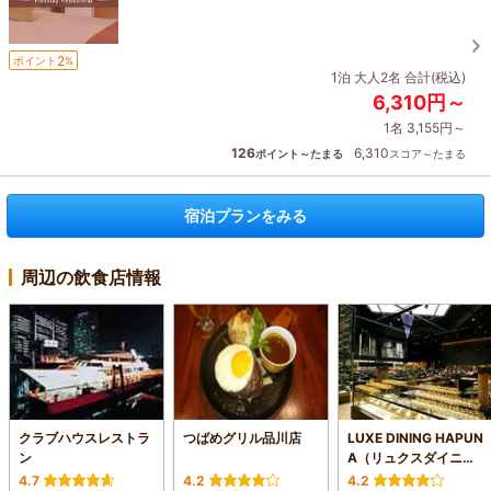
2
ポイント
%
1泊 大人2名 合計(税込)
6,310円～
1名 3,155円～
126
6,310
ポイント～たまる
スコア～たまる
宿泊プランをみる
周辺の飲食店情報
クラブハウスレストラ
つばめグリル品川店
LUXE DINING HAPUN
ン
A（リュクスダイニン
グ ハプナ）
4.7
4.2
4.2