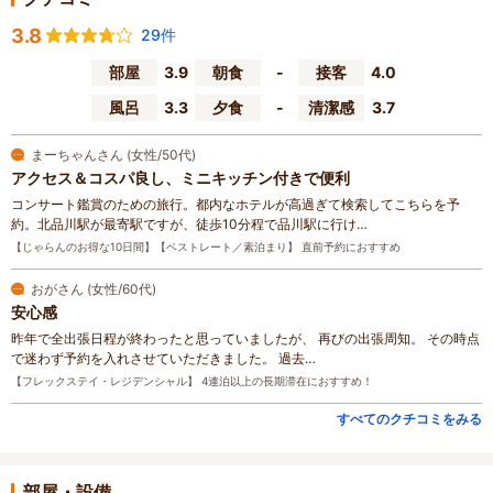
3.8
29件
部屋
3.9
朝食
-
接客
4.0
風呂
3.3
夕食
-
清潔感
3.7
まーちゃんさん (女性/50代)
アクセス＆コスパ良し、ミニキッチン付きで便利
コンサート鑑賞のための旅行。都内なホテルが高過ぎて検索してこちらを予
約。北品川駅が最寄駅ですが、徒歩10分程で品川駅に行け…
【じゃらんのお得な10日間】【ベストレート／素泊まり】 直前予約におすすめ
おがさん (女性/60代)
安心感
昨年で全出張日程が終わったと思っていましたが、 再びの出張周知。 その時点
で迷わず予約を入れさせていただきました。 過去…
【フレックステイ・レジデンシャル】 4連泊以上の長期滞在におすすめ！
すべてのクチコミをみる
部屋・設備