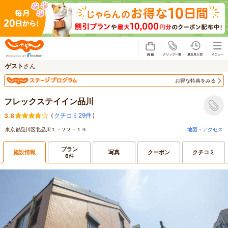
じゃらん
ゲスト
さん
お得な特典をみる
フレックステイイン品川
(
クチコミ29件
)
3.8
東京都品川区北品川１－２２－１９
地図・アクセス
プラン
施設情報
写真
クーポン
クチコミ
6件