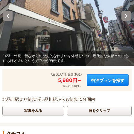
1/23
外観 昔ながらの歴史的な佇まいを体感しつつ、近代的な大都市の中心
にもほど近いという好立地が自慢です。
1泊 大人2名 合計(税込)
5,980円～
宿泊プランを探す
1名 2,990円～
北品川駅より徒歩1分♪品川駅からも徒歩15分圏内
写真をみる
宿をクリップ
クチコミ