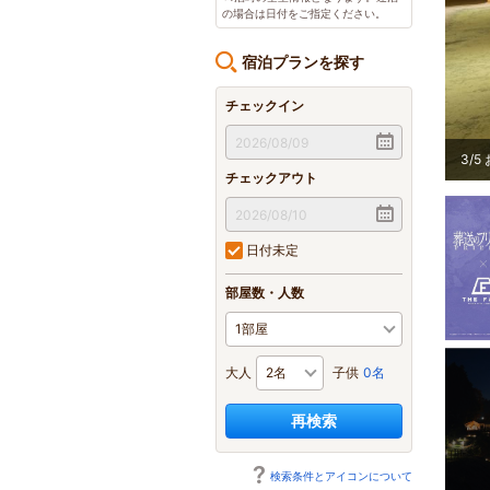
の場合は日付をご指定ください。
宿泊プランを探す
チェックイン
3
/
5
チェックアウト
日付未定
部屋数・人数
大人
子供
0名
再検索
検索条件とアイコンについて