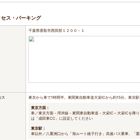
クセス・パーキング
千葉県香取市西田部１２００－１
セス
東京から車で1時間半。東関東自動車道大栄ICから約15分。東京
東京方面：
車／東京方面－湾岸線－東関東自動車道－大栄IC～大栄ICを降
は「成田東CC」に設定してください
東京駅：
車以外／八重洲口から「旭ルート銚子行き」高速バス乗車、「栗