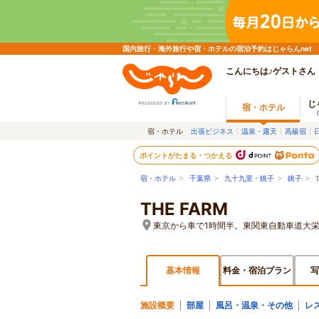
国内旅行・海外旅行や宿・ホテルの宿泊予約はじゃらんnet
こんにちは♪ゲストさん
じ
宿・ホテル
宿・ホテル
出張ビジネス
温泉・露天
高級宿
ポイントがたまる・つかえる
宿・ホテル
>
千葉県
>
九十九里・銚子
>
銚子
> T
THE FARM
東京から車で1時間半。東関東自動車道大栄
基本情報
料金・宿泊プラン
写
施設概要
部屋
風呂・温泉・その他
レ