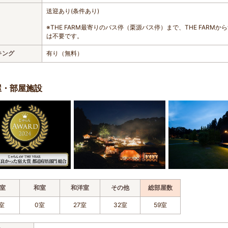
送迎あり(条件あり)
※THE FARM最寄りのバス停（栗源バス停）まで、THE FAR
は不要です。
キング
有り（無料）
屋・部屋施設
室
和室
和洋室
その他
総部屋数
室
0室
27室
32室
59室