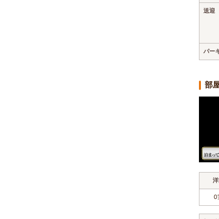
送迎
パー
部
洋
0