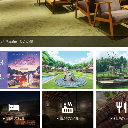
おふろcafeかりんの湯
部屋の写真
風呂の写真
料理の