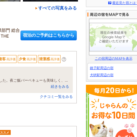
最近見た宿とは
すべての写真をみる
県部門 総合
宿泊のご予約はこちらから
THE
この宿周辺のMAPを表示
接客
夕食
清潔感
高評価
高評価
高評価
銚子駅周辺の宿
犬吠駅周辺の宿
かりんの湯の温泉は良く使用していましたが、今回初めてグランピング宿泊しました。夜ご飯バーベキューも美味しく、また、野菜食べ放題で満足度最高でした。かりんの湯も入れて、朝ご飯のビュッフェも食べ放題で、食事は本当に良かったです。また、晴とか秋に泊まりにきたいです。
続きをみる
クチコミ一覧をみる
ススメ