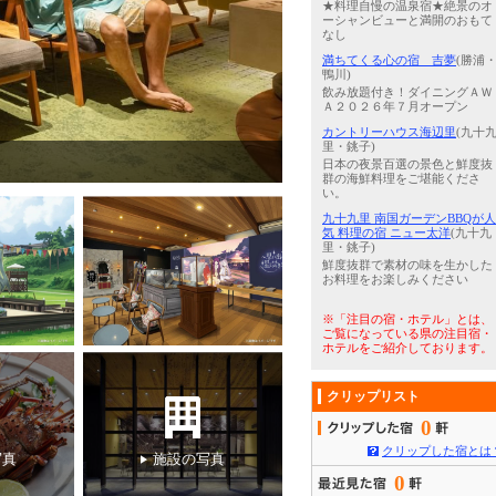
★料理自慢の温泉宿★絶景のオ
ーシャンビューと満開のおもて
なし
満ちてくる心の宿 吉夢
(勝浦
鴨川)
飲み放題付き！ダイニングＡＷ
Ａ２０２６年７月オープン
カントリーハウス海辺里
(九十
里・銚子)
4
/
5
農業体験
日本の夜景百選の景色と鮮度抜
群の海鮮料理をご堪能くださ
い。
九十九里 南国ガーデンBBQが人
気 料理の宿 ニュー太洋
(九十九
里・銚子)
鮮度抜群で素材の味を生かした
お料理をお楽しみください
※「注目の宿・ホテル」とは、
ご覧になっている県の注目宿・
ホテルをご紹介しております。
クリップリスト
0
クリップした宿とは
写真
施設の写真
0