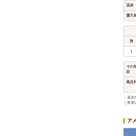
温泉
露天
男
1
その
設
風呂
・基本
ご希望
ア