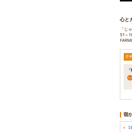
心と
「じゃ
51～
FAR
ク
「
宿
【