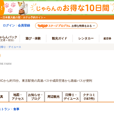
 ～日本最大級の宿・ホテル予約サイト～
ログイン
会員登録
お得な特典をみる
ゃらんパック
遊び・体験
観光ガイド
レンタカー
航空券
（交通＋宿泊）
日帰り・デイユース
HE FARM
ICから約15分。東京駅発の高速バスや成田空港から路線バスが便利
地図・
お知らせ・
日帰り・
クチコミ
真
周辺観光
アクセス
ブログ
デイユース
(187件)
ストラン・食事