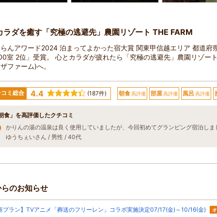
カラダを癒す「究極の逃避先」農園リゾート THE FARM
らんアワード2024 泊まってよかった宿大賞 関東甲信越エリア 都道府
100室 2位」受賞。 心とカラダが疲れたら「究極の逃避先」農園リゾート
M(ザファーム)へ。
4.4
チコミ総合
(187件)
朝食
部屋
風呂
高評価
高評価
高評価
朝食」を高評価したクチコミ
ゆうちぇいさん / 男性 / 40代
からのお知らせ
新プラン】TVアニメ「葬送のフリーレン」コラボ実施決定07/17(金)～10/16(金)
オ