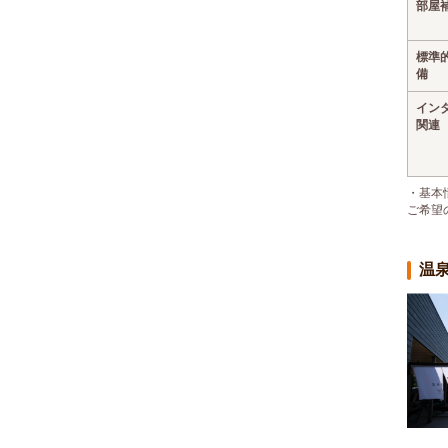
部屋
標準
備
イン
関連
・基本
ご希望
温