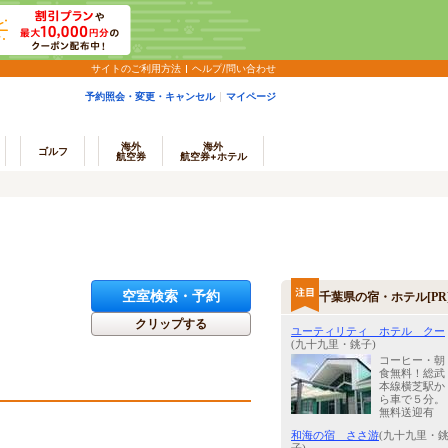
サイトのご利用方法
ヘルプ/問い合わせ
予約照会・変更・キャンセル
マイページ
海外
海外
ゴルフ
航空券
航空券+ホテル
空室検索・予約
千葉県の宿・ホテル[PR
クリップする
ユーティリティ ホテル クー
(九十九里・銚子)
コーヒー・朝
食無料！総武
本線横芝駅か
ら車で５分。
無料送迎有
和海の宿 ささ游
(九十九里・