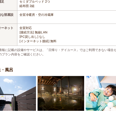
補足
セミダブルベッド 2つ
組布団 2組
的な部屋設
全室冷暖房・空の冷蔵庫
ターネット
全室対応
[接続方法] 無線LAN
[PC貸し出し] なし
[インターネット接続] 無料
情報に記載の設備やサービスは、「日帰り・デイユース」ではご利用できない場合
のプラン内容をご確認ください。
泉・風呂