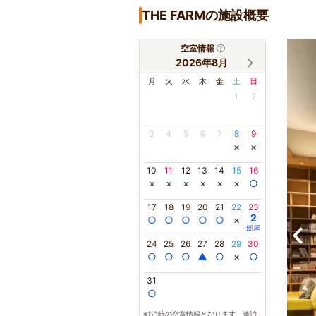
THE FARMの施設概要
空室情報
2026年8月
月
火
水
木
金
土
日
1
2
3
4
5
6
7
8
9
×
×
10
11
12
13
14
15
16
×
×
×
×
×
×
○
17
18
19
20
21
22
23
2
○
○
○
○
○
×
部屋
24
25
26
27
28
29
30
○
○
○
▲
○
×
○
31
○
※1泊時の空室情報となります。連泊