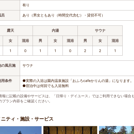
有り
風呂
あり（男女ともあり（時間交代含む）・貸切不可）
露天
内湯
サウナ
女
混浴
男
女
混浴
男
女
混浴
1
0
1
1
0
2
2
1
他の風呂施
サウナ
利用条件
●実際の入浴は園内温泉施設「おふろcafeかりんの湯」になります。（営
●宿泊中は何回でも入浴無料
情報に記載の設備やサービスは、「日帰り・デイユース」ではご利用できない場合
のプラン内容をご確認ください。
メニティ・施設・サービス