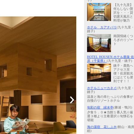
子)
【九十九里】
何もしない贅
沢を・・・貸
切露天風呂と
料理が魅力
ホテル カアナパリ
(九十九里
銚子)
南国情緒くつ
ろぎのリゾー
ト
HOTEL HOUSEN ホテル朋泉 佐
原（千葉県）
(九十九里・銚子)
銚子・鹿島へ
アクセス至
便！佐原観光
にはとても便
利です！！
ホテルニューカネイ
(九十九里
銚子)
温泉と海の幸たっぷりの食事が
自慢のリゾートホテル
旬彩の宿 緑水亭
(勝浦・鴨川)
夕食５．０★当館１番人気☆厳
選３種より主肴選択☆旬懐石を
堪能
海の湯宿 花しぶき
(館山・南
総)