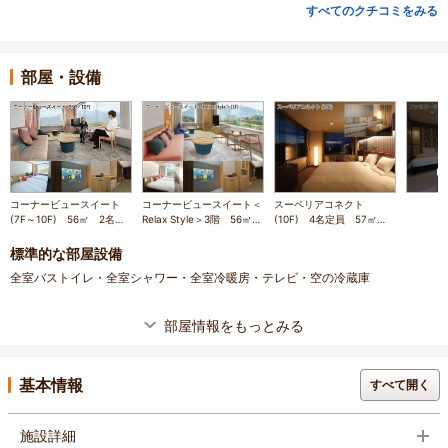
すべてのクチコミをみる
部屋・設備
コーナービュースイート
コーナービュースイート＜
スーペリアコネクト
(7F～10F) 56㎡ 2名～
Relax Style＞3階 56㎡
(10F) 4名定員 57㎡ 2
5名定員 リビング 高層
2～5名定員 『ウェルカ
部屋だけのスイートルーム
階スイート
ムベビーのお宿』認定ルー
標準的な部屋設備
ム
全室バストイレ・全室シャワー・全室冷暖房・テレビ・空の冷蔵庫
部屋情報をもっとみる
基本情報
すべて開く
施設詳細