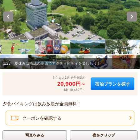
1/23
夏休みは清涼の高原でアクティビティを楽しもう！
1泊 大人2名 合計(税込)
20,900円～
宿泊プランを探す
1名 10,450円～
夕食バイキングは飲み放題が全員無料！
クーポンを確認する
写真をみる
宿をクリップ