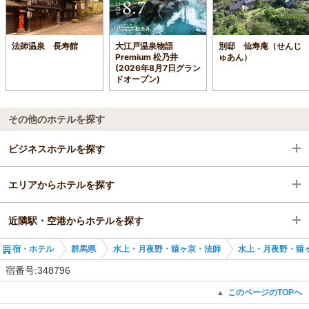
法師温泉 長寿館
大江戸温泉物語
別邸 仙寿庵（せんじ
Premium 松乃井
ゅあん）
(2026年8月7日グラン
ドオープン)
その他のホテルを探す
ビジネスホテルを探す
エリアからホテルを探す
群馬県
近隣駅・空港からホテルを探す
水上・月夜野・猿ヶ京・法師
群馬県
宿・ホテル
群馬県
水上・月夜野・猿ヶ京・法師
水上・月夜野・猿
上毛高原駅
水上・月夜野・猿ヶ京・法師
湯檜曽駅
宿番号:348796
上毛高原駅
このページのTOPへ
▲