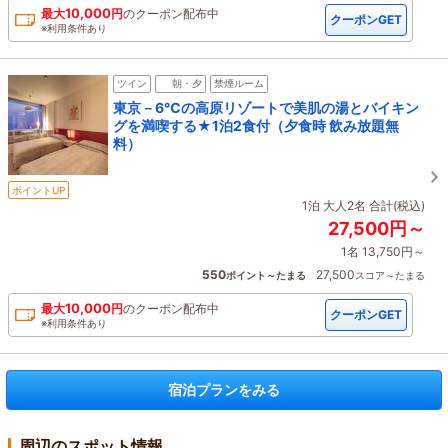
10,000
最大
円
の
クーポン配布中
クーポンGET
※利用条件あり
ツイン
朝・夕
禁煙ルーム
東京－6℃の高原リゾートで美肌の湯とバイキン
グを満喫する★1泊2食付（夕食時 飲み放題無
料）
ポイントUP
1泊 大人2名 合計(税込)
27,500円～
1名 13,750円～
550
27,500
ポイント～たまる
スコア～たまる
10,000
最大
円
の
クーポン配布中
クーポンGET
※利用条件あり
宿泊プランをみる
周辺のスポット情報