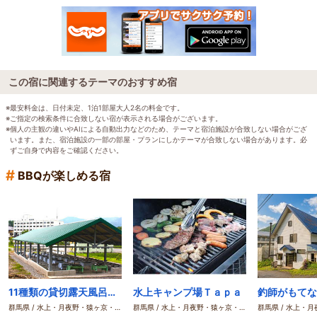
この宿に関連するテーマのおすすめ宿
※最安料金は、日付未定、1泊1部屋大人2名の料金です。
※ご指定の検索条件に合致しない宿が表示される場合がございます。
※個人の主観の違いやAIによる自動出力などのため、テーマと宿泊施設が合致しない場合がござ
います。また、宿泊施設の一部の部屋・プランにしかテーマが合致しない場合があります。必
ずご自身で内容をご確認ください。
#
BBQが楽しめる宿
11種類の貸切露天風呂 水上高原/奥利根温泉 ホテルサンバード
水上キャンプ場Ｔａｐａ
群馬県 / 水上・月夜野・猿ヶ京・法師
群馬県 / 水上・月夜野・猿ヶ京・法師