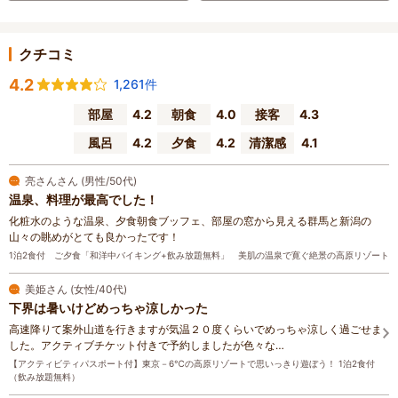
クチコミ
4.2
1,261件
部屋
4.2
朝食
4.0
接客
4.3
風呂
4.2
夕食
4.2
清潔感
4.1
亮さんさん (男性/50代)
温泉、料理が最高でした！
化粧水のような温泉、夕食朝食ブッフェ、部屋の窓から見える群馬と新潟の
山々の眺めがとても良かったです！
1泊2食付 ご夕食「和洋中バイキング+飲み放題無料」 美肌の温泉で寛ぐ絶景の高原リゾート
美姫さん (女性/40代)
下界は暑いけどめっちゃ涼しかった
高速降りて案外山道を行きますが気温２０度くらいでめっちゃ涼しく過ごせま
した。アクティブチケット付きで予約しましたが色々な…
【アクティビティパスポート付】東京－6℃の高原リゾートで思いっきり遊ぼう！ 1泊2食付
（飲み放題無料）