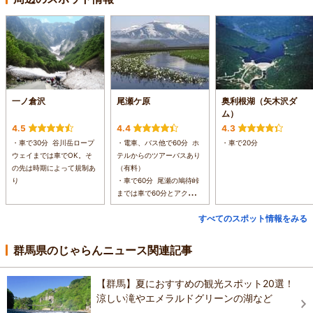
一ノ倉沢
尾瀬ケ原
奥利根湖（矢木沢ダ
ム）
4.5
4.4
4.3
・車で30分 谷川岳ロープ
・電車、バス他で60分 ホ
・車で20分
ウェイまでは車でOK。そ
テルからのツアーバスあり
の先は時期によって規制あ
（有料）
り
・車で60分 尾瀬の鳩待峠
までは車で60分とアクセス
抜群
すべてのスポット情報をみる
群馬県のじゃらんニュース関連記事
【群馬】夏におすすめの観光スポット20選！
涼しい滝やエメラルドグリーンの湖など