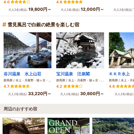
4.0
4.8
19,800円～
12,000円～
大人2名(税込)
大人2名(税込)
大人2名(税込)
#
雪見風呂で白銀の絶景を楽しむ宿
谷川温泉 水上山荘
宝川温泉 汪泉閣
群馬県 / 水上・月夜野・猿ヶ京・法師
群馬県 / 水上・月夜野・猿ヶ京・法師
4.7
4.2
4.6
33,220円～
30,600円～
大人2名(税込)
大人2名(税込)
大人2名(税込
周辺のおすすめ宿