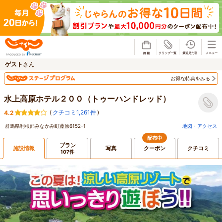
じゃらん
ゲスト
さん
お得な特典をみる
水上高原ホテル２００（トゥーハンドレッド）
(
クチコミ1,261件
)
4.2
群馬県利根郡みなかみ町藤原6152-1
地図・アクセス
配布中
プラン
施設情報
写真
クーポン
クチコミ
107件