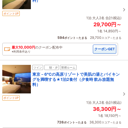
料）
ポイントUP
1泊 大人2名 合計(税込)
29,700円～
1名 14,850円～
594
29,700
ポイント～たまる
スコア～たまる
10,000
最大
円
の
クーポン配布中
クーポンGET
※利用条件あり
ツイン
朝・夕
禁煙ルーム
東京－6℃の高原リゾートで美肌の湯とバイキン
グを満喫する★1泊2食付（夕食時 飲み放題無
料）
ポイントUP
1泊 大人2名 合計(税込)
36,300円～
1名 18,150円～
726
36,300
ポイント～たまる
スコア～たまる