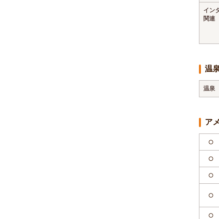
イン
関連
温
温泉
ア
○
○
○
○
○