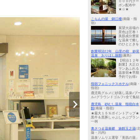
０００円クー
ポン配布中
★☆★
こらんの湯 錦江楼
(南薩・指
宿)
展望大浴場の
景色は圧巻！
美肌成分豊富
な温泉で癒し
のひとときを
創業明治12年 山里の宿 妙見
温泉 おりはし旅館
(霧島)
【明治１２年
創業】大正ロ
マンあふれる
温泉宿★早期
予約でお得♪
指宿フェニックスホテル
(南薩
指宿)
鹿児島グルメに砂蒸し温泉♪プ
ル♪グラウンドゴルフ♪全て集結
鹿児島 砂むし温泉 指宿白水
館
(南薩・指宿)
★最大１５％ポイントアップ★
黒牛＆黒豚しゃぶしゃぶプラン
一例
奥さつま温泉郷 旅館玉之湯
(
薩・川内)
温泉ソムリエ選挙「美肌の湯」