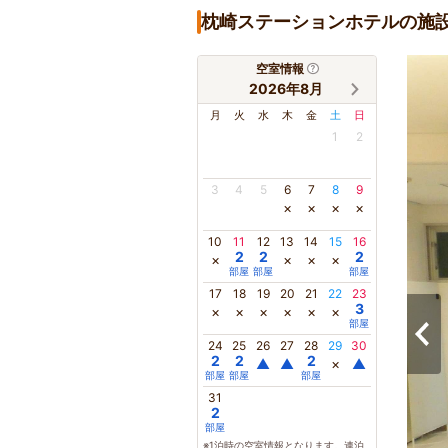
枕崎ステーションホテルの施
空室情報
2026年8月
月
火
水
木
金
土
日
1
2
3
4
5
6
7
8
9
×
×
×
×
10
11
12
13
14
15
16
2
2
2
×
×
×
×
部屋
部屋
部屋
17
18
19
20
21
22
23
3
×
×
×
×
×
×
部屋
24
25
26
27
28
29
30
2
2
2
▲
▲
×
▲
部屋
部屋
部屋
31
2
部屋
※1泊時の空室情報となります。連泊