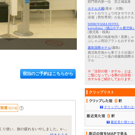
部門県内第一位 宮之城温泉
ホテル大藏
(垂水・大隅)
オートロウリュウ付きサウナ大
浴場（男性専用）があるホテル
SHIROYAMA HOTEL
kagoshima（城山ホテル鹿児島
(鹿児島・桜島)
鹿児島県の地産地消！黒豚しゃ
ぶしゃぶ宿泊プランもおすすめ
4
/
4
全景
霧島国際ホテル
(霧島)
鹿児島空港から車で３０分湯け
むりとにごり湯の宿霧島国際ホ
テル
※「注目の宿・ホテル」とは、
宿泊のご予約はこちらから
ご覧になっている県の注目宿・
ホテルをご紹介しております。
クリップリスト
0
クリップした宿とは
部屋
高評価
0
最近見た宿とは
一番驚いたのは、お部屋にマッサージチェアがあったこと。部屋風呂の後にじっくり使い、旅の疲れをいやしました。ε-(´∀｀*)ﾎｯ
続きをみる