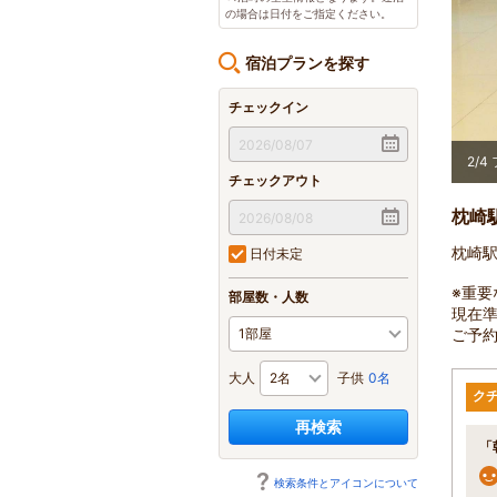
の場合は日付をご指定ください。
宿泊プランを探す
チェックイン
3
/
4
チェックアウト
枕崎
枕崎
日付未定
※重要
部屋数・人数
現在
ご予
大人
子供
0名
ク
再検索
「
検索条件とアイコンについて