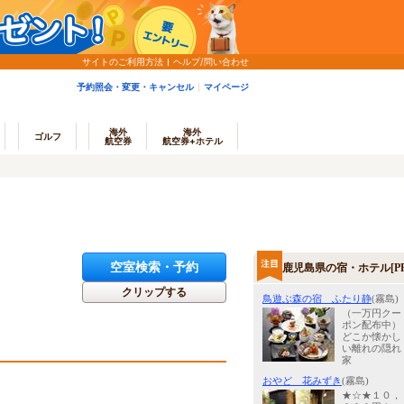
サイトのご利用方法
ヘルプ/問い合わせ
予約照会・変更・キャンセル
マイページ
海外
海外
ゴルフ
航空券
航空券+ホテル
空室検索・予約
鹿児島県の宿・ホテル[PR
クリップする
鳥遊ぶ森の宿 ふたり静
(霧島)
（一万円クー
ポン配布中）
どこか懐かし
い離れの隠れ
家
おやど 花みずき
(霧島)
★☆★１０，