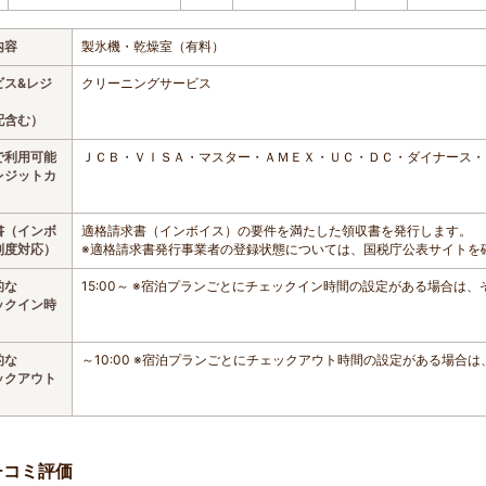
内容
製氷機・乾燥室（有料）
ビス&レジ
クリーニングサービス
配含む）
で利用可能
ＪＣＢ・ＶＩＳＡ・マスター・ＡＭＥＸ・ＵＣ・ＤＣ・ダイナース・
レジットカ
書（インボ
適格請求書（インボイス）の要件を満たした領収書を発行します。
制度対応）
※適格請求書発行事業者の登録状態については、国税庁公表サイトを
的な
15:00～ ※宿泊プランごとにチェックイン時間の設定がある場合は
ックイン時
的な
～10:00 ※宿泊プランごとにチェックアウト時間の設定がある場合
ックアウト
チコミ評価