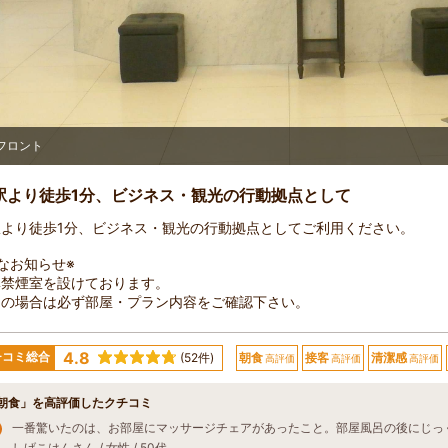
朝食会場
駅より徒歩1分、ビジネス・観光の行動拠点として
駅より徒歩1分、ビジネス・観光の行動拠点としてご利用ください。
なお知らせ※
準禁煙室を設けております。
約の場合は必ず部屋・プラン内容をご確認下さい。
4.8
チコミ総合
(52件)
朝食
接客
清潔感
高評価
高評価
高評価
朝食」を高評価したクチコミ
しげこはんさん / 女性 / 50代