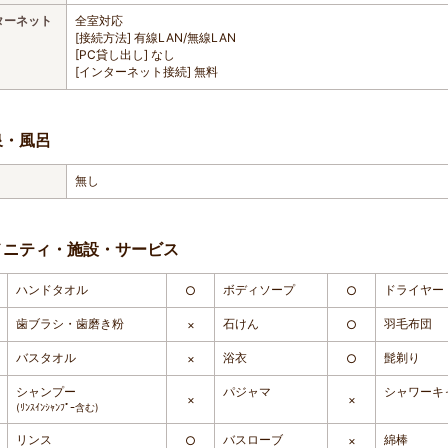
ターネット
全室対応
[接続方法] 有線LAN/無線LAN
[PC貸し出し] なし
[インターネット接続] 無料
泉・風呂
無し
メニティ・施設・サービス
ハンドタオル
ボディソープ
ドライヤー
○
○
歯ブラシ・歯磨き粉
石けん
羽毛布団
×
○
バスタオル
浴衣
髭剃り
×
○
シャンプー
パジャマ
シャワーキ
×
×
(ﾘﾝｽｲﾝｼｬﾝﾌﾟｰ含む)
リンス
バスローブ
綿棒
○
×