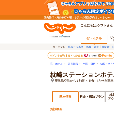
国内旅行・海外旅行や宿・ホテルの宿泊予約はじゃらんnet
こんにちは♪ゲストさん
じ
宿・ホテル
宿・ホテル
出張ビジネス
温泉・露天
高級宿
ポイントがたまる・つかえる
宿・ホテル
>
鹿児島県
>
南薩・指宿
>
知覧・南さ
枕崎ステーションホテ
鹿児島空港から１時間４５分 （九州自動車
地
基本情報
料金・宿泊プラン
アク
施設概要