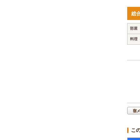
総
部屋
料理
宿
こ