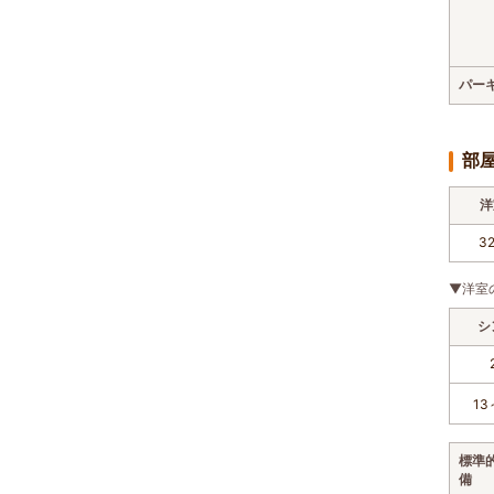
パー
部
洋
3
▼洋室
シ
13
標準
備