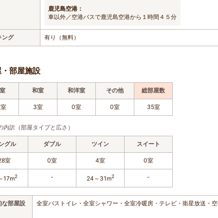
鹿児島空港：
車以外／空港バスで鹿児島空港から１時間４５分
キング
有り（無料）
屋・部屋施設
室
和室
和洋室
その他
総部屋数
2室
3室
0室
0室
35室
の内訳（部屋タイプと広さ）
ングル
ダブル
ツイン
スイート
28室
0室
4室
0室
2
-
2
-
～17m
24～31m
的な部屋設
全室バストイレ・全室シャワー・全室冷暖房・テレビ・衛星放送・空