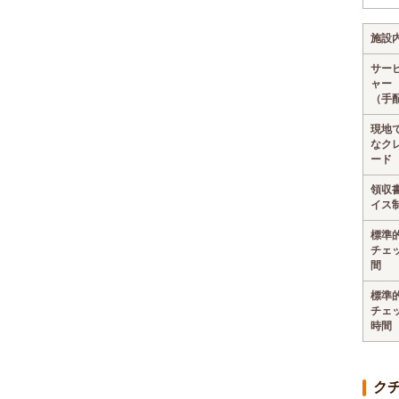
施設
サー
ャー
（手
現地
なク
ード
領収
イス
標準
チェ
間
標準
チェ
時間
ク