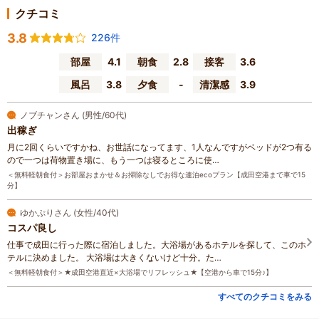
クチコミ
3.8
226件
部屋
4.1
朝食
2.8
接客
3.6
風呂
3.8
夕食
-
清潔感
3.9
ノブチャンさん (男性/60代)
出稼ぎ
月に2回くらいですかね、お世話になってます、1人なんですがベッドが2つ有る
ので一つは荷物置き場に、もう一つは寝るところに使…
＜無料軽朝食付＞お部屋おまかせ＆お掃除なしでお得な連泊ecoプラン【成田空港まで車で15
分】
ゆかぷりさん (女性/40代)
コスパ良し
仕事で成田に行った際に宿泊しました。大浴場があるホテルを探して、このホ
テルに決めました。 大浴場は大きくないけど十分。た…
＜無料軽朝食付＞★成田空港直近×大浴場でリフレッシュ★【空港から車で15分♪】
すべてのクチコミをみる