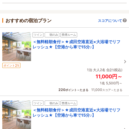
おすすめの宿泊プラン
スコアについて
ツイン
朝のみ
禁煙ルーム
＜無料軽朝食付＞★成田空港直近×大浴場でリフ
レッシュ★【空港から車で15分♪】
2
ポイント
%
1泊 大人2名 合計(税込)
11,000円～
1名 5,500円～
220
11,000
ポイント～たまる
スコア～たまる
ツイン
朝のみ
禁煙ルーム
＜無料軽朝食付＞★成田空港直近×大浴場でリフ
レッシュ★【空港から車で15分♪】