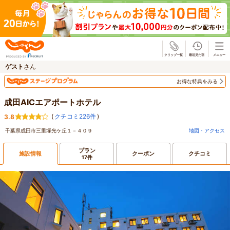
じゃらん
ゲスト
さん
お得な特典をみる
成田AICエアポートホテル
(
クチコミ226件
)
3.8
千葉県成田市三里塚光ケ丘１－４０９
地図・アクセス
プラン
施設情報
クーポン
クチコミ
17件