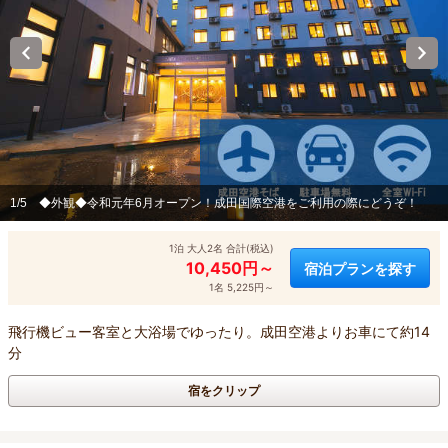
1/5
◆外観◆令和元年6月オープン！成田国際空港をご利用の際にどうぞ！
1泊 大人2名 合計(税込)
10,450円～
宿泊プランを探す
1名 5,225円～
飛行機ビュー客室と大浴場でゆったり。成田空港よりお車にて約14
分
宿をクリップ