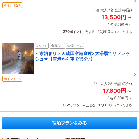
2
ポイント
%
1泊 大人2名 合計(税込)
13,500円～
1名 6,750円～
270
13,500
ポイント～たまる
スコア～たまる
4ベッド
食事なし
禁煙ルーム
＜素泊まり＞★成田空港直近×大浴場でリフレッ
シュ★【空港から車で15分♪】
2
ポイント
%
1泊 大人2名 合計(税込)
17,600円～
1名 8,800円～
352
17,600
ポイント～たまる
スコア～たまる
宿泊プランをみる