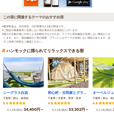
この宿に関連するテーマのおすすめ宿
※最安料金は、日付未定、1泊1部屋大人2名の料金です。
※ご指定の検索条件に合致しない宿が表示される場合がございます。
※個人の主観の違いやAIによる自動出力などのため、テーマと宿泊施設が合致しない場合がござ
います。また、宿泊施設の一部の部屋・プランにしかテーマが合致しない場合があります。必
ずご自身で内容をご確認ください。
#
ハンモックに揺られてリラックスできる宿
シーグラス白浜
和心村－古民家とグランピングと自然森山川海
千葉県 / 館山・南房総
千葉県 / 木更津・君津・富津
千葉県 / 館山・南
5.0
4.8
4.6
34,400円～
53,302円～
大人2名(税込)
大人2名(税込)
大人2名(税込)