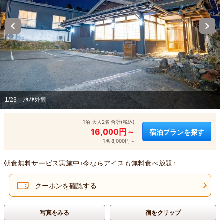
1/23
ｱｹﾉﾔ外観
1泊 大人2名 合計(税込)
16,000円～
宿泊プランを探す
1名 8,000円～
朝食無料サービス実施中♪今ならアイスも無料食べ放題♪
クーポンを確認する
写真をみる
宿をクリップ