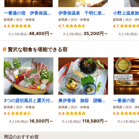
一番湯の宿 伊香保温泉 ホテル木暮
伊香保温泉 千明仁泉亭（ちぎらじんせんてい）
群馬県 / 渋川・伊香保
群馬県 / 渋川・伊香保
群馬県 / 渋川・伊
4.8
4.7
4.7
48,400円～
35,200円～
大人2名(税込)
大人2名(税込)
大人2名(税込)
#
贅沢な朝食を堪能できる宿
3つの貸切風呂と露天付き客室が人気の宿 旅館さくらい
奥伊香保 旅邸 諧暢楼（かいちょうろう）
群馬県 / 渋川・伊香保
群馬県 / 渋川・伊香保
群馬県 / 渋川・伊
4.5
4.9
4.8
16,500円～
118,580円～
大人2名(税込)
大人2名(税込)
大人2名(税込)
周辺のおすすめ宿