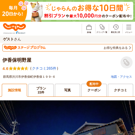
じゃらん
ゲスト
さん
お得な特典をみる
伊香保明野屋
(
クチコミ265件
)
4.6
群馬県渋川市伊香保町伊香保１９９‐６
地図・アクセス
配布中
プラン
施設情報
写真
クーポン
クチコミ
22件