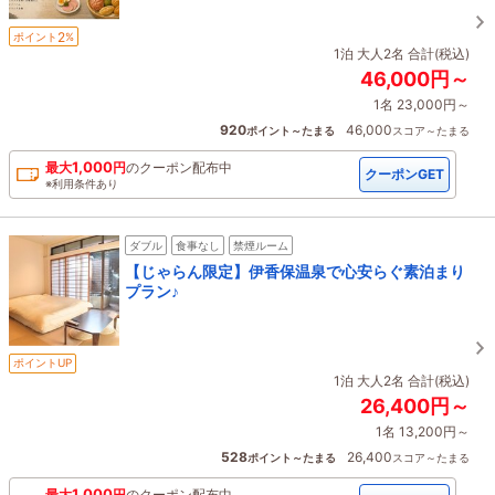
2
ポイント
%
1泊 大人2名 合計(税込)
46,000円～
1名 23,000円～
920
46,000
ポイント～たまる
スコア～たまる
1,000
最大
円
の
クーポン配布中
クーポンGET
※利用条件あり
ダブル
食事なし
禁煙ルーム
【じゃらん限定】伊香保温泉で心安らぐ素泊まり
プラン♪
ポイントUP
1泊 大人2名 合計(税込)
26,400円～
1名 13,200円～
528
26,400
ポイント～たまる
スコア～たまる
1,000
最大
円
の
クーポン配布中