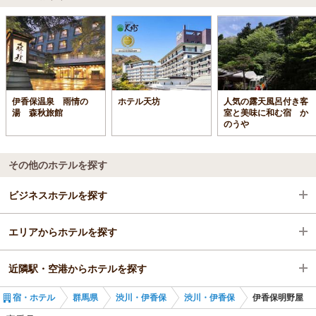
伊香保温泉 雨情の
ホテル天坊
人気の露天風呂付き客
湯 森秋旅館
室と美味に和む宿 か
のうや
その他のホテルを探す
ビジネスホテルを探す
エリアからホテルを探す
群馬県
近隣駅・空港からホテルを探す
渋川・伊香保
群馬県
宿・ホテル
群馬県
渋川・伊香保
渋川・伊香保
伊香保明野屋
渋川駅
渋川・伊香保
小野上駅