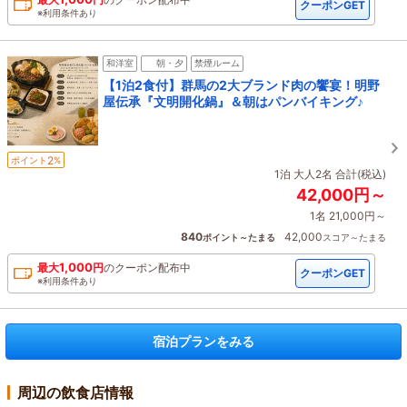
クーポンGET
※利用条件あり
和洋室
朝・夕
禁煙ルーム
【1泊2食付】群馬の2大ブランド肉の饗宴！明野
屋伝承『文明開化鍋』＆朝はパンバイキング♪
2
ポイント
%
1泊 大人2名 合計(税込)
42,000円～
1名 21,000円～
840
42,000
ポイント～たまる
スコア～たまる
1,000
最大
円
の
クーポン配布中
クーポンGET
※利用条件あり
宿泊プランをみる
周辺の飲食店情報