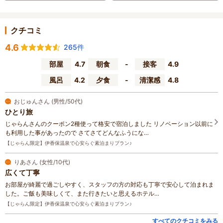
クチコミ
4.6
265件
部屋
4.7
朝食
-
接客
4.9
風呂
4.2
夕食
-
清潔感
4.8
おじゅんさん (男性/50代)
ひとり旅
じゃらんさんのクーポン2種使って格安で宿泊しました リノベーション以前に
も利用した事があったので さてさてどんなふうにな…
【じゃらん限定】伊香保温泉で心安らぐ素泊まりプラン♪
りあさん (女性/10代)
広くて丁寧
お部屋が綺麗で過ごしやすく、スタッフの方の対応も丁寧で安心して泊まれま
した。ご飯も美味しくて、また行きたいと思えるホテル…
【じゃらん限定】伊香保温泉で心安らぐ素泊まりプラン♪
すべてのクチコミをみる