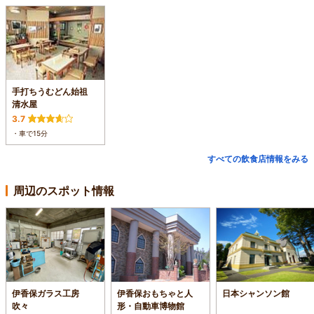
手打ちうむどん始祖
清水屋
3.7
・車で15分
すべての飲食店情報をみる
周辺のスポット情報
伊香保ガラス工房
伊香保おもちゃと人
日本シャンソン館
吹々
形・自動車博物館