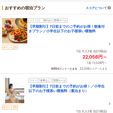
おすすめの宿泊プラン
スコアについて
ツイン
朝のみ
禁煙ルーム
【早期割引】7日前までのご予約がお得！朝食付
きプラン／小学生以下のお子様添い寝無料
2
ポイント
%
1泊 大人2名 合計(税込)
22,056円～
1名 11,028円～
440
22,056
ポイント～たまる
スコア～たまる
ツイン
食事なし
禁煙ルーム
【早期割引】7日前までの予約がお得！／小学生
以下のお子様添い寝無料（素泊まり）
2
ポイント
%
1泊 大人2名 合計(税込)