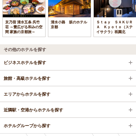
京乃宿 清水五条 呉竹
清水小路 坂のホテル
Ｓｔａｙ ＳＡＫＵＲ
荘 ～畳広がる和みの空
京都
Ａ Ｋｙｏｔｏ（ステ
間 家族の京都旅～
イサクラ）祇園北
その他のホテルを探す
ビジネスホテルを探す
旅館・高級ホテルを探す
京都府
エリアからホテルを探す
祇園・東山・北白川周辺
京都府
近隣駅・空港からホテルを探す
祇園・東山
京都府
ホテルグループから探す
五条駅
祇園・東山・北白川周辺
五条駅