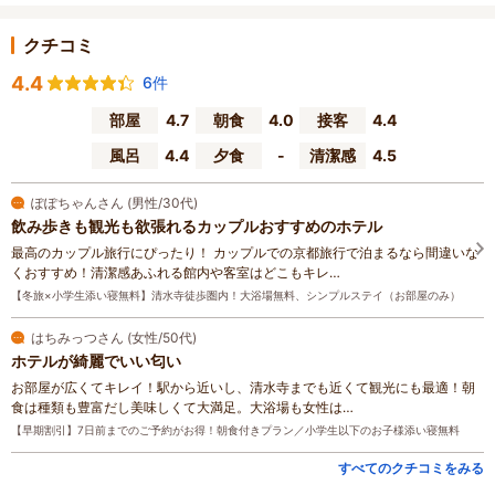
クチコミ
4.4
6件
部屋
4.7
朝食
4.0
接客
4.4
風呂
4.4
夕食
-
清潔感
4.5
ぽぽちゃんさん (男性/30代)
飲み歩きも観光も欲張れるカップルおすすめのホテル
最高のカップル旅行にぴったり！ カップルでの京都旅行で泊まるなら間違いな
くおすすめ！清潔感あふれる館内や客室はどこもキレ…
【冬旅×小学生添い寝無料】清水寺徒歩圏内！大浴場無料、シンプルステイ（お部屋のみ）
はちみっつさん (女性/50代)
ホテルが綺麗でいい匂い
お部屋が広くてキレイ！駅から近いし、清水寺までも近くて観光にも最適！朝
食は種類も豊富だし美味しくて大満足。大浴場も女性は…
【早期割引】7日前までのご予約がお得！朝食付きプラン／小学生以下のお子様添い寝無料
すべてのクチコミをみる