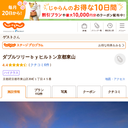
じゃらん
ゲスト
さん
お得な特典をみる
ダブルツリーｂｙヒルトン京都東山
(
クチコミ6件
)
4.4
ハイクラス
京都府京都市東山区本町１丁目４５番
地図・アクセス
プラン
施設情報
写真
クーポン
クチコミ
112件