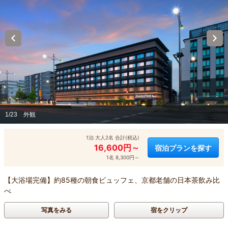
1/23
外観
1泊 大人2名 合計(税込)
16,600円～
宿泊プランを探す
1名 8,300円～
【大浴場完備】約85種の朝食ビュッフェ、京都老舗の日本茶飲み比
べ
写真をみる
宿をクリップ