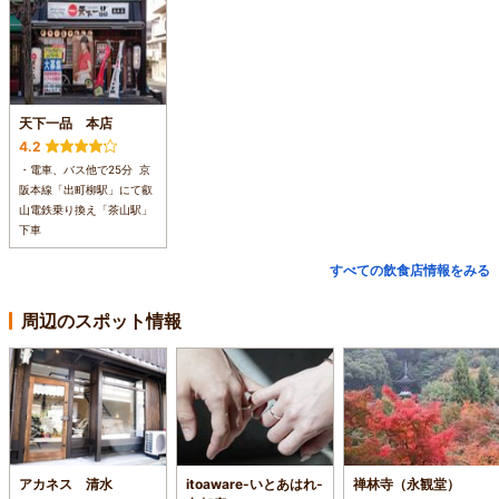
天下一品 本店
4.2
・電車、バス他で25分 京
阪本線「出町柳駅」にて叡
山電鉄乗り換え「茶山駅」
下車
すべての飲食店情報をみる
周辺のスポット情報
アカネス 清水
itoaware-いとあはれ-
禅林寺（永観堂）