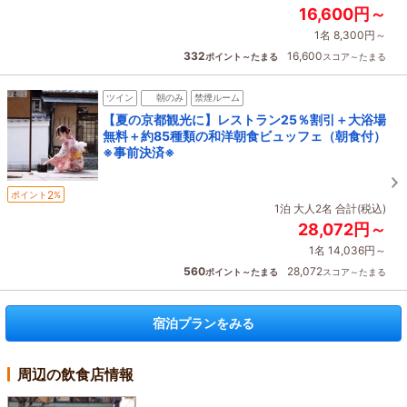
16,600円～
1名 8,300円～
332
16,600
ポイント～たまる
スコア～たまる
ツイン
朝のみ
禁煙ルーム
【夏の京都観光に】レストラン25％割引＋大浴場
無料＋約85種類の和洋朝食ビュッフェ（朝食付）
※事前決済※
2
ポイント
%
1泊 大人2名 合計(税込)
28,072円～
1名 14,036円～
560
28,072
ポイント～たまる
スコア～たまる
宿泊プランをみる
周辺の飲食店情報