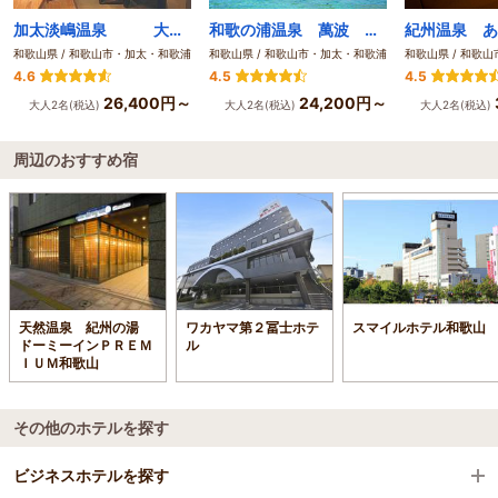
加太淡嶋温泉 大阪屋 ひいなの湯
和歌の浦温泉 萬波 MANPA RESORT
和歌山県 / 和歌山市・加太・和歌浦
和歌山県 / 和歌山市・加太・和歌浦
和歌山県 / 和歌
4.6
4.5
4.5
26,400円～
24,200円～
大人2名(税込)
大人2名(税込)
大人2名(税込)
周辺のおすすめ宿
天然温泉 紀州の湯
ワカヤマ第２冨士ホテ
スマイルホテル和歌山
ドーミーインＰＲＥＭ
ル
ＩＵＭ和歌山
その他のホテルを探す
ビジネスホテルを探す