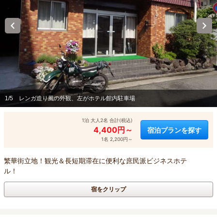
1/5
レンガ造り風の外観、左がホテル館内駐車場
1泊 大人2名 合計(税込)
4,400円～
宿泊プランを探す
1名 2,200円～
繁華街立地！観光＆長短期滞在に便利な庶民派ビジネスホテ
ル！
宿をクリップ