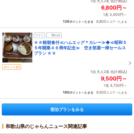
1泊 大人2名 合計(税込)
6,800円～
1名 3,400円～
136
6,800
ポイント～たまる
スコア～たまる
ツイン
朝のみ
☆☆軽朝食付≪ハムエッグ＊カレー≫◆≪昭和５
５年開業４６周年記念≫ 空き部屋一掃セールス
プラン ☆☆
2
ポイント
%
1泊 大人2名 合計(税込)
9,500円～
1名 4,750円～
190
9,500
ポイント～たまる
スコア～たまる
宿泊プランをみる
和歌山県のじゃらんニュース関連記事