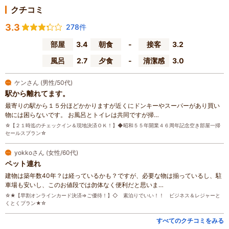
クチコミ
3.3
278件
部屋
3.4
朝食
-
接客
3.2
風呂
2.7
夕食
-
清潔感
3.0
ケンさん (男性/50代)
駅から離れてます。
最寄りの駅から１５分ほどかかりますが近くにドンキーやスーパーがあり買い
物には困らないです。 お風呂とトイレは共同ですが掃…
☆【２１時迄のチェックイン＆現地決済ＯＫ！】◆昭和５５年開業４６周年記念空き部屋一掃
セールスプラン☆
yokkoさん (女性/60代)
ペット連れ
建物は築年数40年？は経っているかも？ですが、必要な物は揃っているし、駐
車場も安いし、このお値段では勿体なく便利だと思いま…
☆★【早割オンラインカード決済⇒ご優待！】◇ 素泊りでいい！！ ビジネス＆レジャーと
くとくプラン★☆
すべてのクチコミをみる