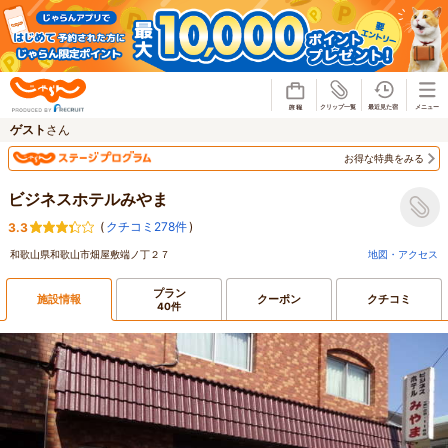
じゃらん
ゲスト
さん
お得な特典をみる
ビジネスホテルみやま
(
クチコミ278件
)
3.3
和歌山県和歌山市畑屋敷端ノ丁２７
地図・アクセス
プラン
施設情報
クーポン
クチコミ
40件