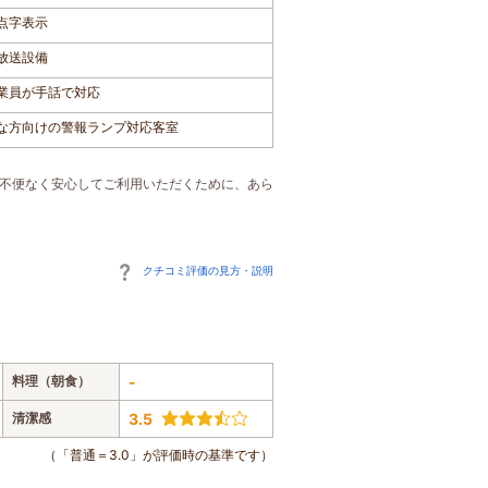
点字表示
放送設備
業員が手話で対応
な方向けの警報ランプ対応客室
ご不便なく安心してご利用いただくために、あら
クチコミ評価の見方・説明
料理（朝食）
-
清潔感
3.5
（「普通＝3.0」が評価時の基準です）