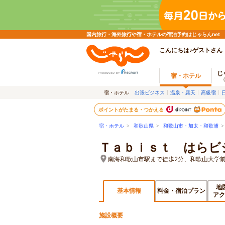
国内旅行・海外旅行や宿・ホテルの宿泊予約はじゃらんnet
こんにちは♪ゲストさん
じ
宿・ホテル
宿・ホテル
出張ビジネス
温泉・露天
高級宿
ポイントがたまる・つかえる
宿・ホテル
>
和歌山県
>
和歌山市・加太・和歌浦
Ｔａｂｉｓｔ はらビ
南海和歌山市駅まで徒歩2分、和歌山大学前
地
基本情報
料金・宿泊プラン
アク
施設概要