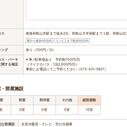
セス
南海和歌山市駅まで徒歩2分、和歌山大学前駅まで１駅、和歌山IC
駅から徒歩5分以内
コンビニまで徒歩5分以内
キング
有り（700円／日）
セス・パーキ
※ 車 ⁄ 駐車場あり 予約制700円/日
に関する補足
（マイクロバス：1泊2,000円/日）
事前にお電話にてご予約ください（073-431-5627）
屋・部屋施設
室
和室
和洋室
その他
総部屋数
室
0室
0室
0室
10室
的な部屋設
全室冷暖房・テレビ・空の冷蔵庫