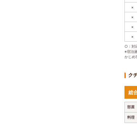
×
×
×
×
○：対応
※宿泊
かじめ
ク
総
部屋
料理