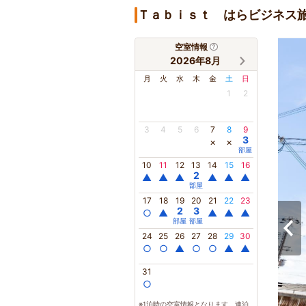
Ｔａｂｉｓｔ はらビジネス
空室情報
2026年8月
月
火
水
木
金
土
日
1
2
3
4
5
6
7
8
9
3
×
×
部屋
10
11
12
13
14
15
16
2
▲
▲
▲
▲
▲
▲
部屋
17
18
19
20
21
22
23
2
3
○
▲
▲
▲
▲
部屋
部屋
24
25
26
27
28
29
30
○
○
▲
○
○
▲
▲
31
○
※1泊時の空室情報となります。連泊