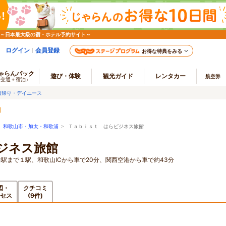
 ～日本最大級の宿・ホテル予約サイト～
ログイン
会員登録
お得な特典をみる
ゃらんパック
遊び・体験
観光ガイド
レンタカー
航空券
（交通＋宿泊）
日帰り・デイユース
>
和歌山市・加太・和歌浦
> Ｔａｂｉｓｔ はらビジネス旅館
ジネス旅館
駅まで１駅、和歌山ICから車で20分、関西空港から車で約43分
図・
クチコミ
セス
(9件)