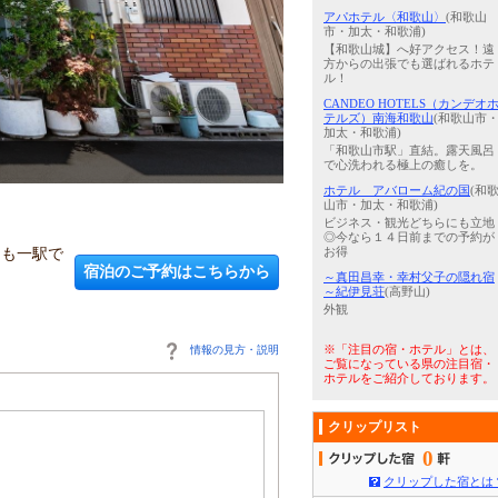
アパホテル〈和歌山〉
(和歌山
市・加太・和歌浦)
【和歌山城】へ好アクセス！遠
方からの出張でも選ばれるホテ
ル！
CANDEO HOTELS（カンデオ
テルズ）南海和歌山
(和歌山市
加太・和歌浦)
「和歌山市駅」直結。露天風呂
3
/
5
【禁煙】ダブルルーム
で心洗われる極上の癒しを。
ホテル アバローム紀の国
(和
山市・加太・和歌浦)
。
ビジネス・観光どちらにも立地
◎今なら１４日前までの予約が
にも一駅で
お得
宿泊のご予約はこちらから
～真田昌幸・幸村父子の隠れ宿
～紀伊見荘
(高野山)
外観
情報の見方・説明
※「注目の宿・ホテル」とは、
ご覧になっている県の注目宿・
ホテルをご紹介しております。
クリップリスト
0
クリップした宿とは