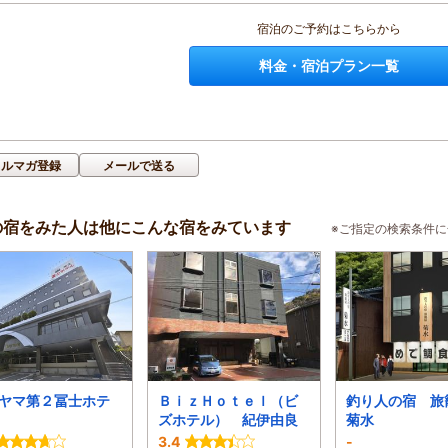
宿泊のご予約はこちらから
料金・宿泊プラン一覧
メルマガ登録
メールで送る
の宿をみた人は他にこんな宿をみています
※ご指定の検索条件
ヤマ第２冨士ホテ
ＢｉｚＨｏｔｅｌ（ビ
釣り人の宿 
ズホテル） 紀伊由良
菊水
3.4
-