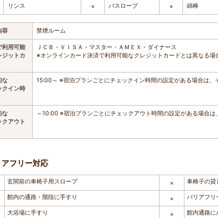
リンス
バスローブ
綿棒
×
×
内容
禁煙ルーム
で利用可能
ＪＣＢ・ＶＩＳＡ・マスター・ＡＭＥＸ・ダイナース
レジットカ
※オンラインカード決済で利用可能なクレジットカードとは異なる場
的な
15:00～ ※宿泊プランごとにチェックイン時間の設定がある場合は
ックイン時
的な
～10:00 ※宿泊プランごとにチェックアウト時間の設定がある場合
ックアウト
リアフリー対応
玄関前の車椅子用スロープ
車椅子の貸
×
館内の通路・階段に手すり
バリアフリ
×
大浴場に手すり
館内通路に
×