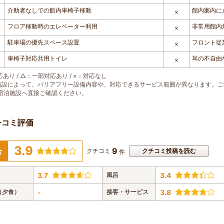
介助者なしでの館内車椅子移動
館内案内に
×
フロア移動時のエレベーター利用
非常用館内
×
駐車場の優先スペース設置
フロント従
×
車椅子対応共用トイレ
耳の不自由
×
あり / △：一部対応あり / ×：対応なし
施設によって、バリアフリー設備内容や、対応できるサービス範囲が異なります。
宿泊施設へ直接ご確認ください。
チコミ評価
3.9
9
合
クチコミ
クチコミ投稿を読む
件
3.7
風呂
3.4
（夕食）
-
接客・サービス
3.8