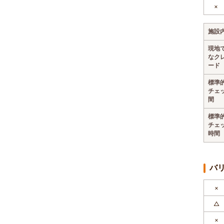
×
施設
現地
なク
ード
標準
チェ
間
標準
チェ
時間
バ
×
△
×