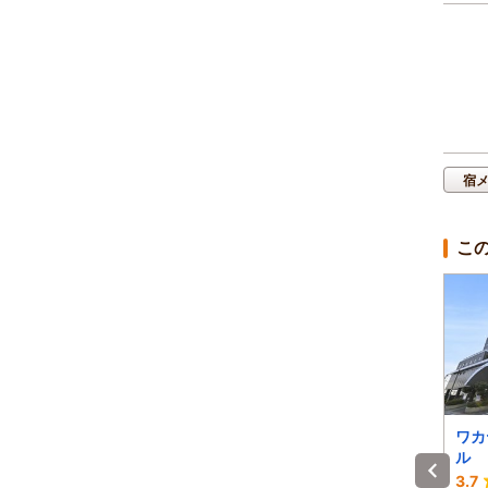
宿
こ
LA.FUKU和歌浦
シークイン海南
ワカ
ル
-
4.2
3.7