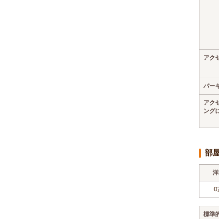
アク
パー
アク
ング
部
洋
0
標準