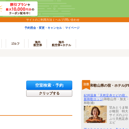
サイトのご利用方法
ヘルプ/問い合わせ
予約照会・変更・キャンセル
マイページ
海外
海外
ゴルフ
航空券
航空券+ホテル
空室検索・予約
和歌山県の宿・ホテル[PR
クリップする
紀州温泉「天然足赤エビの宿」
新和歌ロッジ
(和歌山市・加太
和歌浦)
甘みとうま味
が格別 特大
サイズのぷり
ぷり天然足赤
エビ