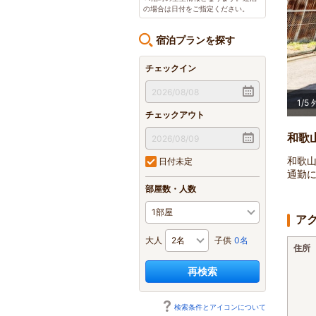
の場合は日付をご指定ください。
宿泊プランを探す
チェックイン
2
/
5
チェックアウト
和歌
和歌
日付未定
通勤
部屋数・人数
ア
大人
子供
0名
住所
再検索
検索条件とアイコンについて