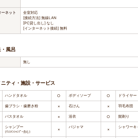
ターネット
全室対応
[接続方法] 無線LAN
[PC貸し出し] なし
[インターネット接続] 無料
泉・風呂
無し
メニティ・施設・サービス
ハンドタオル
ボディソープ
ドライヤー
○
○
歯ブラシ・歯磨き粉
石けん
羽毛布団
×
×
バスタオル
浴衣
髭剃り
×
○
シャンプー
パジャマ
シャワーキ
×
×
(ﾘﾝｽｲﾝｼｬﾝﾌﾟｰ含む)