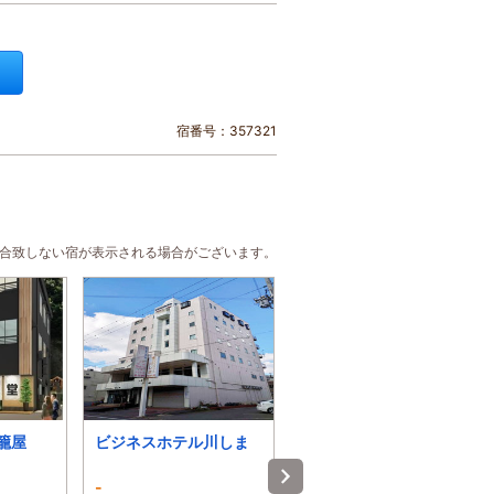
宿番号：357321
に合致しない宿が表示される場合がございます。
旅籠屋
ビジネスホテル川しま
ホテルいとう
-
3.9