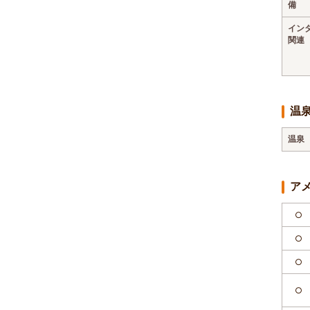
備
イン
関連
温
温泉
ア
○
○
○
○