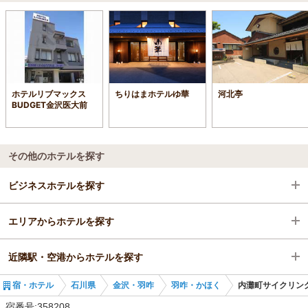
ホテルリブマックス
ちりはまホテルゆ華
河北亭
BUDGET金沢医大前
その他のホテルを探す
ビジネスホテルを探す
エリアからホテルを探す
石川県
近隣駅・空港からホテルを探す
金沢・羽咋
石川県
宿・ホテル
石川県
金沢・羽咋
羽咋・かほく
内灘町サイクリン
羽咋・かほく
金沢・羽咋
内灘駅
宿番号:358208