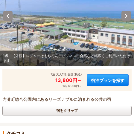
1/5
【外観】レジャーはもちろん、ビジネス、合宿など幅広くご利用いただけ
ます
1泊 大人2名 合計(税込)
13,800円～
宿泊プランを探す
1名 6,900円～
内灘町総合公園内にあるリーズナブルに泊まれる公共の宿
宿をクリップ
クチコミ