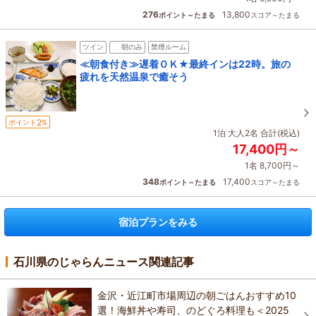
276
13,800
ポイント～たまる
スコア～たまる
ツイン
朝のみ
禁煙ルーム
≪朝食付き≫遅着ＯＫ★最終インは22時。旅の
疲れを天然温泉で癒そう
2
ポイント
%
1泊 大人2名 合計(税込)
17,400円～
1名 8,700円～
348
17,400
ポイント～たまる
スコア～たまる
宿泊プランをみる
石川県のじゃらんニュース関連記事
金沢・近江町市場周辺の朝ごはんおすすめ10
選！海鮮丼や寿司、のどぐろ料理も＜2025