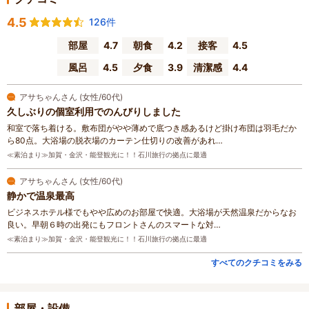
4.5
126件
部屋
4.7
朝食
4.2
接客
4.5
風呂
4.5
夕食
3.9
清潔感
4.4
アサちゃんさん (女性/60代)
久しぶりの個室利用でのんびりしました
和室で落ち着ける。敷布団がやや薄めで底つき感あるけど掛け布団は羽毛だか
ら80点。大浴場の脱衣場のカーテン仕切りの改善があれ…
≪素泊まり≫加賀・金沢・能登観光に！！石川旅行の拠点に最適
アサちゃんさん (女性/60代)
静かで温泉最高
ビジネスホテル様でもやや広めのお部屋で快適。大浴場が天然温泉だからなお
良い。早朝６時の出発にもフロントさんのスマートな対…
≪素泊まり≫加賀・金沢・能登観光に！！石川旅行の拠点に最適
すべてのクチコミをみる
部屋・設備