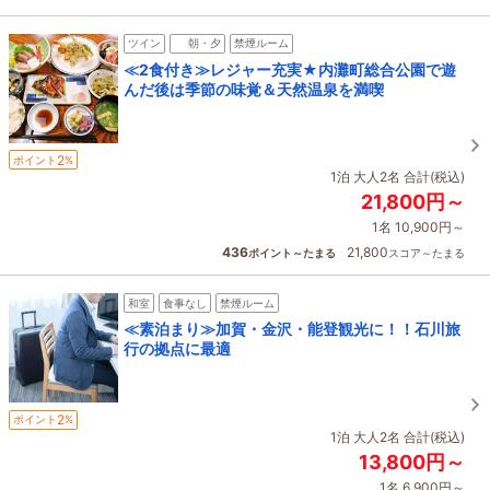
ツイン
朝・夕
禁煙ルーム
≪2食付き≫レジャー充実★内灘町総合公園で遊
んだ後は季節の味覚＆天然温泉を満喫
2
ポイント
%
1泊 大人2名 合計(税込)
21,800円～
1名 10,900円～
436
21,800
ポイント～たまる
スコア～たまる
和室
食事なし
禁煙ルーム
≪素泊まり≫加賀・金沢・能登観光に！！石川旅
行の拠点に最適
2
ポイント
%
1泊 大人2名 合計(税込)
13,800円～
1名 6,900円～