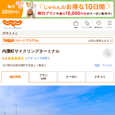
じゃらん
ゲスト
さん
お得な特典をみる
内灘町サイクリングターミナル
(
クチコミ126件
)
4.5
石川県河北郡内灘町字宮坂に１番地３
地図・アクセス
プラン
施設情報
クーポン
クチコミ
14件