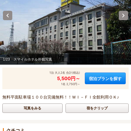
1/23
スマイルホテル外観写真
1泊 大人2名 合計(税込)
5,500円～
宿泊プランを探す
1名 2,750円～
無料平面駐車場１００台完備無料！！ＷＩ－ＦＩ全館利用ＯＫ♪
写真をみる
宿をクリップ
クチコミ