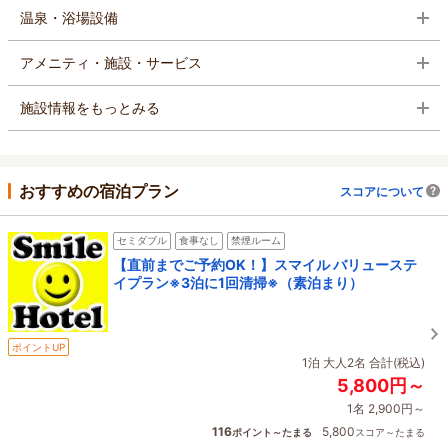
温泉・浴場設備
アメニティ・施設・サービス
施設情報をもっとみる
おすすめの宿泊プラン
スコアについて
セミダブル
食事なし
禁煙ルーム
【直前までご予約OK！】スマイル バリューステ
イプラン※3泊に1回清掃※（素泊まり）
ポイントUP
1泊 大人2名 合計(税込)
5,800円～
1名 2,900円～
116
5,800
ポイント～たまる
スコア～たまる