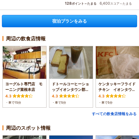
128
6,400
ポイント～たまる
スコア～たまる
宿泊プランをみる
周辺の飲食店情報
ヨーグルト専門店 モ
ドトールコーヒーショ
ケンタッキーフライド
ーニング菜根本店
ップイオンタウン郡山
チキン イオンタウン
店
郡山店
4.3
4.3
4.3
・車で15分
・車で5分
・車で5分
すべての飲食店情報をみる
周辺のスポット情報