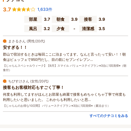
3.7
1,633件
部屋
3.7
朝食
3.9
接客
3.9
風呂
3.2
夕食
-
清潔感
3.5
まさるさん (男性/20代)
安すぎる！！
郡山で宿泊するときは毎回ここに泊まってます。なんと言ったって安い！！朝
食はビュッフェで950円だし、目の前にセブンイレブン…
【じゃらんスペシャルウィーク】【6月】スマイル バリューステイプラン※3泊に1回清掃※（朝
食付）
ちびすけさん (女性/20代)
接客もお客様対応もすごく丁寧！
何度も利用してますがほんとお部屋も綺麗で接客もめちゃくちゃ丁寧で何度も
利用したいと思いました。 これからも利用したいと思…
【じゃらんのお得な10日間】 バリューステイプラン※3泊に1回清掃※（素泊まり）
すべてのクチコミをみる