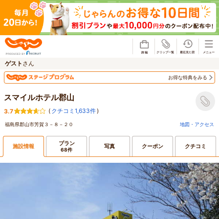
じゃらん
ゲスト
さん
お得な特典をみる
スマイルホテル郡山
(
クチコミ1,633件
)
3.7
福島県郡山市芳賀３－８－２０
地図・アクセス
プラン
施設情報
写真
クーポン
クチコミ
68件