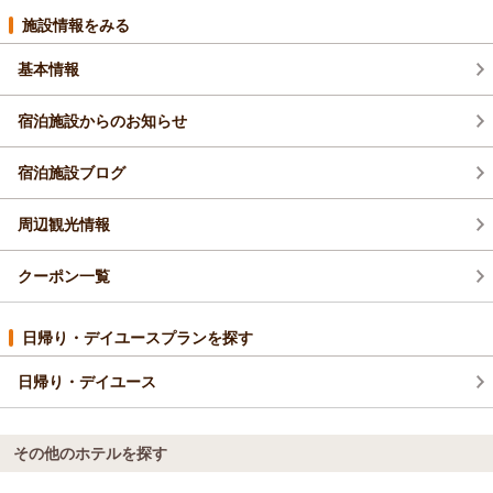
今回いただいたご指摘をもとに、初めてのお客様でもスムーズ
施設情報をみる
に到着できるよう改善に努めてまいります。
ご迷惑をお掛けしたにも関わらず、お褒めの言葉をいただき大
基本情報
変恐縮でございます。
思案橋の繁華街という立地ながら、ホテル駐車場をご活用して
宿泊施設からのお知らせ
いただき、夜の稲佐山ドライブまで長崎の街を満喫していただ
けたようで大変嬉しく思います。
また、フロントの対応やお部屋の清掃・設備に関しましても、
宿泊施設ブログ
安心してお過ごしいただけたとのこと、スタッフ一同大きな励
みになります。
周辺観光情報
また長崎へお越しの際は、ぜひ私どもホテルをご利用ください
ませ。
クーポン一覧
お客様のお越しをスタッフ一同心よりお待ちしております。
リッチモンドホテル長崎思案橋
フロント 西村
日帰り・デイユースプランを探す
（返信日：2026/06/16）
日帰り・デイユース
その他のホテルを探す