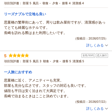
ン 朝食付＞
間づくりと、より良いサービスの提供に努めてまいります。
シングル
朝のみ
項目別評価：
部屋 5
風呂 -
朝食 -
夕食 -
接客 4
清潔感 4
宿泊価格帯：
最後になりますが、お忙しい中ご投稿いただき誠にありがとう
11,001～12,000円(大人一人あたり/税込)
ございました。
リーズナブルで立地も良い
リッチモンドホテル長崎思案橋からの返信
またのお越しをスタッフ一同心よりお待ち申し上げておりま
思案橋の繁華街にあって、周りは飲み屋街ですが、清潔感があっ
す。
この度はリッチモンドホテル長崎思案橋をご利用いただきまし
てとても綺麗なホテルです。
フロント 寺田
て誠にありがとうございます。
長崎を訪れる際はまた利用したいです。
支配人
この度は私どものホテルをご利用いただき、また心温まるご感
（投稿日：2026/07/25）
想をお寄せいただき誠にありがとうございます。
（返信日：2026/07/27）
詳しくみる
立地やお部屋の広さ・清潔さ、スタッフの対応につきましてお
宿泊時期：
2026年07月宿泊 (出張)
褒めのお言葉をいただき、大変嬉しく拝読いたしました。
投稿者：
オックンさん
(男性/50代)
5
女性/50代
恋人旅行
宿泊プラン：
【シンプルステイ】素泊まり
周辺でのお食事もお楽しみいただけたとのこと、何よりでござ
シングル
食事なし
項目別評価：
部屋 5
風呂 3
朝食 -
夕食 -
接客 5
清潔感 5
います。
宿泊価格帯：
6,001～7,000円(大人一人あたり/税込)
ご朝食につきましても、長崎名物を含めご満足いただけたよう
一人旅におすすめ
で、大変光栄に存じます。
リッチモンドホテル長崎思案橋からの返信
地元ならではの味をお楽しみいただけるよう、今後も工夫を重
この度はリッチモンドホテル長崎思案橋をご利用いただきまし
思案橋に近く、アメニティーも充実。
ねてまいります。
て誠にありがとうございます。
部屋も充分な広さです。スタッフの対応も良いです。
今回は五島へのご旅行の途中にお立ち寄りいただいたとのこ
私どものホテルの清潔感や館内の雰囲気についてお褒めのお言
値段も平日は安く泊まれて大満足です。
と、数あるホテルの中から私どものホテルをお選びいただきあ
葉をいただき、
長崎で泊まるときはここと決めています。
りがとうございました。
大変嬉しく拝読いたしました。
（投稿日：2026/07/22）
また長崎へお越しの際は、ぜひ私どものホテルをご利用いただ
私どものホテルは思案橋の繁華街に位置しており、
詳しくみる
ければ幸いでございます。
長崎の飲食店街にもアクセスしやすい立地となっております。
宿泊時期：
2026年06月宿泊 (恋人旅行)