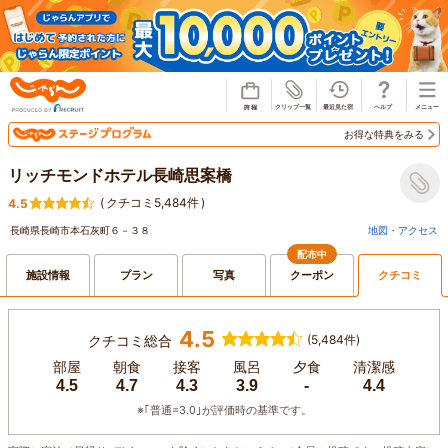
じゃらん
お得な特典をみる
リッチモンドホテル長崎思案橋
(
クチコミ5,484件
)
4.5
長崎県長崎市本石灰町６－３８
地図・アクセス
配布中
施設情報
プラン
写真
クーポン
クチコミ
4.5
クチコミ総合
(5,484件)
部屋
朝食
接客
風呂
夕食
清潔感
4.5
4.7
4.3
3.9
-
4.4
※｢普通=3.0｣が評価時の基準です。