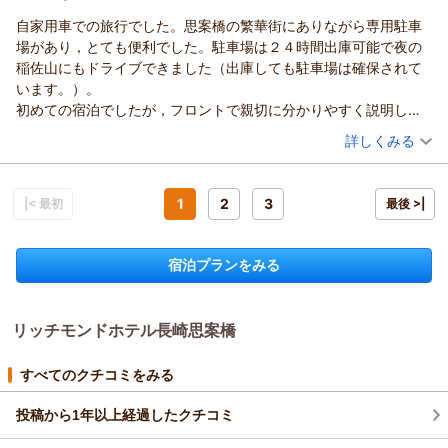
「また利用します」とのお言葉は、私どもにとって何よりの励
この度はリッチモンドホテル長崎思案橋をご利用いただき、誠
自家用車での旅行でした。思案橋の繁華街にありながら専用駐車
みでございます。これからも皆様に安心してご滞在いただける
にありがとうございました。
場があり，とても便利でした。駐車場は２４時間出庫可能で夜の
よう、サービスの向上に努めてまいります。
当ホテルは思案橋の繁華街に位置していながら、ホテル敷地内
稲佐山にもドライブできました（出庫しても駐車場は確保されて
次回のご来館をスタッフ一同、心よりお待ち申し上げておりま
駐車場を完備している点が強みでございます。お車でのご旅行
います。）。
す。
に「とても便利だった」とのお言葉をいただき、大変光栄に思
初めての宿泊でしたが，フロントで親切に分かりやすく説明して
フロント松尾
います。
いただき安心して滞在することができました。部屋も広く設備・
（投稿日：2026/06/15）
詳しくみる
支配人
また、フロントでのご案内や、お部屋の広さ・清掃・設備に至
備品も整っていてきれいに清掃もされていました。
るまで、ご満足いただけて安心いたしました。「安心して滞在
（返信日：2026/06/18）
宿泊時期：
2026年06月宿泊 (一人旅)
ただ，ホテルが繁華街にあるため，初めて利用される自動車で来
できた」というお言葉は、私どもスタッフにとって何よりの励
投稿者：
まっちゃんさん
(男性/60代)
られる方は駐車場が分かりにくいかも？しれません（大きな看板
宿泊プラン：
【じゃらんスペシャルウィーク】【シンプルステイ】素泊まり
1
2
3
みになります。
|< 最初
最後 >|
があったのですが，私の場合は２回目で確認することができまし
シングル
食事なし
今後もお客様に快適で安心な旅の拠点を提供できるよう、サー
た）。
宿泊価格帯：
7,001～8,000円(大人一人あたり/税込)
ビスの向上に努めてまいります。
宿泊プランをみる
最後になりましたが、お忙しい中ご投稿いただきありがとうご
リッチモンドホテル長崎思案橋からの返信
ざいました。
またのお越しをスタッフ一同心よりお待ちしております。
この度はリッチモンドホテル長崎思案橋をご利用いただき、誠
リッチモンドホテル長崎思案橋
リッチモンドホテル長崎思案橋
にありがとうございます。
フロント 西村
また、お忙しい中ご投稿いただきましたこと、重ねて御礼申し
上げます。
（返信日：2026/06/16）
すべてのクチコミをみる
お客様の仰る通り、ホテルは繁華街の中に位置している為、初
めてお車でお越しになるお客様にとっては看板が見落としやす
投稿から1年以上経過したクチコミ
かったり、通り過ぎてしまったりすることがございます。