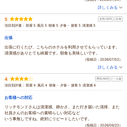
しいただきましたこと嬉しく思います。
詳しくみる
さらにチェックイン時のスタッフ対応につきましてお褒めの言
宿泊時期：
2026年07月宿泊 (夫婦旅行)
葉を頂戴し、大変光栄に存じます。
投稿者：
まちゃこさん
(女性/60代)
5
女性/40代
出張
宿泊プラン：
【カップル】ドキドキ？ミステリールーム
お客様の仰る通り、私どものホテルは繁華街の中にあるため飲
その他
食事なし
項目別評価：
部屋 5
風呂 5
朝食 5
夕食 -
接客 5
清潔感 5
食店も数多くございます。
宿泊価格帯：
4,001～5,000円(大人一人あたり/税込)
スタッフおすすめの飲食店もございましてご案内いたしますの
出張
で、お気軽にフロントへお立ち寄りくださいませ。
リッチモンドホテル長崎思案橋からの返信
最後になりますが、お忙しい中ご投稿いただきありがとうござ
この度は数あるホテルの中からリッチモンドホテル長崎思案橋
出張に行くたび、こちらのホテルを利用させてもらっています。
いました。
をお選びいただき誠にありがとうございます。
清潔感がありとても綺麗です。朝食も美味しいです。
またのお越しをスタッフ一同心よりお待ちしております。
大変嬉しいお言葉をお寄せいただき重ねてお礼申し上げます。
（投稿日：2026/07/02）
フロント 北村
お客様のご期待にお応えできたようで安心いたしました。「２
詳しくみる
支配人
度目の宿泊に満足」とのお言葉は、私どもにとって何よりの励
宿泊時期：
2026年07月宿泊 (出張)
（返信日：2026/07/06）
投稿者：
ツウさん
(女性/40代)
みでございます。
4
男性/60代
一人旅
宿泊プラン：
【じゃらんスペシャルウィーク】【シンプルステイ】朝食付(6
今後も快適にお過ごしいただけるよう、スタッフ一同努めてま
月)
シングル
朝のみ
項目別評価：
部屋 4
風呂 4
朝食 -
夕食 -
接客 5
清潔感 4
いります。
宿泊価格帯：
8,001～9,000円(大人一人あたり/税込)
最後になりますが、お忙しいところご投稿いただき、ありがと
お客様への対応
うございました。
リッチモンドホテル長崎思案橋からの返信
またのお越しを心よりお待ち申し上げております。
リッチモンドさんは清潔感、静かさ、また行き届いた清掃、また
この度はいつもご利用いただき、誠にありがとうございます。
フロント 寺田
社員さんのお客様への素晴らしい対応など
出張の際に私どものホテルをお選びいただき、大変光栄に存じ
支配人
いう事無しですね。絶対にリピートしたいです。
ます。また、館内の清潔感や朝食についてお褒めのお言葉をい
（返信日：2026/07/06）
（投稿日：2026/06/23）