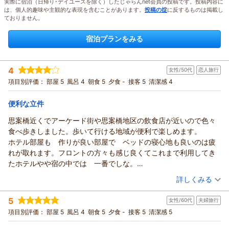
実際に宿泊（日帰り･デイユースを除く）したじゃらんnet会員の投稿です。投稿内容に
は、個人的趣味や主観的な表現を含むことがあります。
投稿の掟
に反するものは掲載し
ておりません。
宿泊プランをみる
4
女性/50代
恋人旅行
項目別評価：
部屋 5
風呂 4
朝食 5
夕食 -
接客 5
清潔感 4
便利な立件
思案橋近くでアーケード街や思案橋地区の飲食店が近いので色々
食べ歩きしました。歩いて行ける地域が便利で楽しめます。
ホテル部屋も 作りが良い部屋で ベッドの寝心地も良いのは疲
れが取れます。フロントの方々も感じ良くてこれまで利用してき
たホテルやや宿の中では 一番でしな。
また、是非利用したいホテルです。
（投稿日：2026/08/04）
詳しくみる
宿泊時期：
2026年08月宿泊 (恋人旅行)
5
女性/60代
夫婦旅行
投稿者：
むっちゃんさん
(女性/50代)
宿泊プラン：
【シンプルステイ】朝食付
項目別評価：
部屋 5
風呂 4
朝食 5
夕食 -
ダブル
接客 5
清潔感 5
朝のみ
宿泊価格帯：
8,001～9,000円(大人一人あたり/税込)