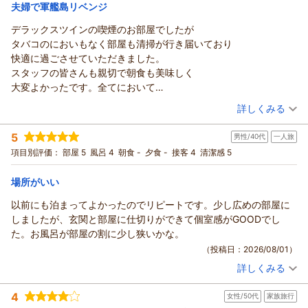
夫婦で軍艦島リベンジ
リッチモンドホテル長崎思案橋からの返信
デラックスツインの喫煙のお部屋でしたが
この度はリッチモンドホテル長崎思案橋をご利用いただき、ま
タバコのにおいもなく部屋も清掃が行き届いており
た心温まるご感想をお寄せいただき誠にありがとうございま
快適に過ごさせていただきました。
す。
スタッフの皆さんも親切で朝食も美味しく
思案橋やアーケード街での食べ歩きをお楽しみいただけたご様
大変よかったです。全てにおいて
子を伺い、大変嬉しく拝読いたしました。私どものホテルは長
文句のつけようがありません。
（投稿日：2026/08/03）
詳しくみる
崎の観光やグルメを満喫していただくのに便利な立地でござい
長崎に行く事があれば
ますので、その魅力をご実感いただけたことを何より嬉しく存
宿泊時期：
2026年07月宿泊 (夫婦旅行)
利用させて頂きたいです。
5
じます。
男性/40代
一人旅
投稿者：
クロさん
(女性/60代)
宿泊プラン：
デラックスツインお得プラン★部屋数限定★朝食付
また、お部屋やベッドの寝心地につきましてもご満足いただ
項目別評価：
部屋 5
風呂 4
朝食 -
夕食 -
接客 4
清潔感 5
ツイン
き、お疲れを癒やすお手伝いができましたこと、大変光栄でご
朝のみ
ざいます。
場所がいい
宿泊価格帯：
6,001～7,000円(大人一人あたり/税込)
さらに、フロントスタッフへの温かいお言葉、そして「これま
以前にも泊まってよかったのでリピートです。少し広めの部屋に
で利用してきたホテルや宿の中で一番」とのお褒めのお言葉
リッチモンドホテル長崎思案橋からの返信
しましたが、玄関と部屋に仕切りができて個室感がGOODでし
は、スタッフ一同にとって何よりの励みでございます。心より
この度はリッチモンドホテル長崎思案橋をご利用いただきまし
た。お風呂が部屋の割に少し狭いかな。
感謝申し上げます。
て誠にありがとうございます。
（投稿日：2026/08/01）
これからも皆様に快適で心地よいご滞在をご提供できるよう努
軍艦島リベンジとのことでしたが無事上陸できましたでしょう
詳しくみる
めてまいります。また長崎へお越しの際には、ぜひリッチモン
か？
宿泊時期：
2026年07月宿泊 (一人旅)
ドホテル長崎思案橋をご利用くださいませ。
投稿者：
ご滞在中は快適にお過ごしいただけたようで安心いたしまし
KENICHIさん
(男性/40代)
4
お客様に再びお会いできます日を、スタッフ一同心よりお待ち
女性/50代
家族旅行
宿泊プラン：
【じゃらんスペシャルウィーク】【シンプルステイ】素泊まり
た。