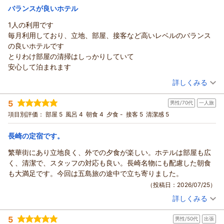
宿泊価格帯：
4,001～5,000円(大人一人あたり/税込)
いります。
バランスが良いホテル
最後になりますが、お忙しいところご投稿いただき、ありがと
1人の利用です
リッチモンドホテル長崎思案橋からの返信
うございました。
毎月利用しており、立地、部屋、接客など高いレベルのバランス
またのお越しを心よりお待ち申し上げております。
この度はリッチモンドホテル長崎思案橋をご利用いただき誠に
の良いホテルです
フロント 寺田
ありがとうございます。
とりわけ部屋の清掃はしっかりしていて
支配人
スタッフの電話対応や接客に関するお褒めのお言葉を頂戴し、
安心して泊まれます
スタッフ一同大変光栄に思います。「流石リッチモンド！」と
（返信日：2026/07/27）
（投稿日：2026/07/25）
のお言葉は、私どもにとって何よりの励みでございます。
詳しくみる
これからもお客様に快適な時間をお過ごしいただけるようスタ
宿泊時期：
2026年07月宿泊 (出張)
ッフ一同精進して参ります。
5
男性/70代
一人旅
投稿者：
hideさん
(男性/60代)
最後になりますが、お忙しい中ご投稿いただき誠にありがとう
宿泊プラン：
【じゃらんスペシャルウィーク】【シンプルステイ】朝食付(7
項目別評価：
部屋 5
風呂 4
朝食 4
夕食 -
接客 5
清潔感 5
月)
ございました。
ダブル
朝のみ
宿泊価格帯：
またのお越しをスタッフ一同心よりお待ち申し上げておりま
11,001～12,000円(大人一人あたり/税込)
長崎の定宿です。
す。
繁華街にあり立地良く、外での夕食が楽しい。ホテルは部屋も広
リッチモンドホテル長崎思案橋からの返信
フロント 寺田
く、清潔で、スタッフの対応も良い。長崎名物にも配慮した朝食
支配人
いつもリッチモンドホテル長崎思案橋にご宿泊いただき誠にあ
も大満足です。今回は五島旅の途中で立ち寄りました。
りがとうございます。
（返信日：2026/07/27）
（投稿日：2026/07/25）
毎月私どものホテルをご利用いただき、大変光栄に存じます。
詳しくみる
また、立地や客室、接客、清掃についてもお褒めのお言葉をい
宿泊時期：
2026年07月宿泊 (一人旅)
ただき、スタッフ一同大変嬉しく思います。
投稿者：
アキラさん
(男性/70代)
5
これからも快適にお過ごしいただけるよう、清潔で心地よい空
男性/50代
出張
宿泊プラン：
【60日前までの予約でお得！】 早割60＜スタンダードプラ