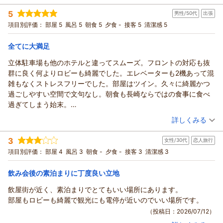
お忙しいところご投稿いただきありがとうございました。
投稿者：
こつめさん
(女性/50代)
観光やお食事など、長崎でのご滞在をお楽しみいただけました
5
お客様のまたのお越しを心よりお待ち申し上げております。
男性/50代
出張
宿泊プラン：
【じゃらんスペシャルウィーク】【シンプルステイ】素泊まり
ら幸いです。
(6月)
ダブル
食事なし
フロント 山田
項目別評価：
部屋 5
風呂 5
朝食 5
夕食 -
接客 5
清潔感 5
「長崎を訪れる際はまた利用したい」とのお言葉をいただき、
宿泊価格帯：
3,001～4,000円(大人一人あたり/税込)
支配人
スタッフ一同大変励みになっております。今後も快適にお過ご
全てに大満足
（返信日：2026/07/26）
しいただけるホテルを目指して努めてまいります。
リッチモンドホテル長崎思案橋からの返信
お忙しいところご投稿いただきありがとうございます。
立体駐車場も他のホテルと違ってスムーズ。フロントの対応も抜
この度はリッチモンドホテル長崎思案橋をご利用いただき誠に
お客様のまたのお越しを心よりお待ち申し上げております。
群に良く何よりロビーも綺麗でした。エレベーターも2機あって混
ありがとうございます。
フロント 山田
雑もなくストレスフリーでした。部屋はツイン。久々に綺麗かつ
お部屋やスタッフに関するお褒めの言葉を頂戴し、スタッフ一
支配人
過ごしやすい空間で文句なし。朝食も長崎ならではの食事に食べ
同大変嬉しく思います。
（返信日：2026/07/26）
過ぎてしまう始末。
宿泊料金に関しましても、お客様のご期待にお応えできたよう
長崎出張の際はまた利用します。
（投稿日：2026/07/16）
詳しくみる
で安心いたしました。
「長崎に泊まるときはここと決めている」とのお言葉は、私ど
宿泊時期：
2026年07月宿泊 (出張)
3
もにとって何よりの励みでございます。
女性/30代
恋人旅行
投稿者：
おくさんさん
(男性/50代)
宿泊プラン：
【じゃらんのお得な10日間】【シンプルステイ】朝食付(6月)
今後も快適にお過ごしいただけるよう、スタッフ一同努めてま
項目別評価：
部屋 4
風呂 3
朝食 -
夕食 -
接客 3
清潔感 3
シングル
朝のみ
いります。
宿泊価格帯：
8,001～9,000円(大人一人あたり/税込)
最後になりますが、お忙しいところご投稿いただき、ありがと
飲み会後の素泊まりに丁度良い立地
うございました。
飲屋街が近く、素泊まりでとてもいい場所にあります。
リッチモンドホテル長崎思案橋からの返信
またのお越しを心よりお待ち申し上げております。
部屋もロビーも綺麗で観光にも電停が近いのでいい場所です。
フロント 寺田
この度はリッチモンドホテル長崎思案橋をご利用いただきまし
（投稿日：2026/07/12）
支配人
て誠にありがとうございます。