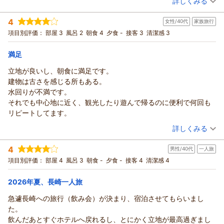
詳しくみる
（返信日：2026/08/03）
存じます。長崎名物の皿うどんやハトシ、角煮まんじゅうやカ
ステラなどはもちろん、和洋に富んだ温冷惣菜を数多く取り揃
宿泊時期：
2026年07月宿泊 (恋人旅行)
4
女性/40代
家族旅行
投稿者：
しょうちゃんさん
(男性/50代)
えております。さらに夏限定でカレーフェアも開催中でこちら
宿泊プラン：
デラックスツインお得プラン☆部屋数限定☆
項目別評価：
部屋 3
風呂 2
朝食 4
夕食 -
接客 3
清潔感 3
ツイン
も大変好評を得ております。
これからもお客様に快適な時間をお過ごしいただけるようスタ
食事なし
満足
宿泊価格帯：
4,001～5,000円(大人一人あたり/税込)
ッフ一同精進して参ります。
最後になりますが、お忙しい中ご投稿いただきまして誠にあり
立地が良いし、朝食に満足です。
リッチモンドホテル長崎思案橋からの返信
がとうございました。
建物は古さを感じる所もある。
またお客様にお会いできる日を、心よりお待ちいたしておりま
この度はリッチモンドホテル長崎思案橋にご宿泊いただき、誠
水回りが不満です。
す。
にありがとうございます。
それでも中心地に近く、観光したり遊んで帰るのに便利で何回も
フロント 寺田
お褒めの言葉を頂戴し、スタッフ一同大変嬉しく思います。
リピートしてます。
支配人
お客様の仰る通り、周辺には多くの飲食店がございます。
（投稿日：2026/07/28）
詳しくみる
フロントでおすすめのお店もご案内しておりますのでお気軽に
（返信日：2026/08/03）
お声掛けくださいませ。
宿泊時期：
2026年05月宿泊 (家族旅行)
4
男性/40代
一人旅
投稿者：
また、駐車場は立体以外に平地の提携駐車場もございます。
たぁさん
(女性/40代)
宿泊プラン：
【室数限定】朝食半額プラン
項目別評価：
部屋 4
風呂 3
朝食 -
夕食 -
接客 4
トリプル
清潔感 4
朝のみ
こちらも必要な場合はご案内させていただきます。
宿泊価格帯：
7,001～8,000円(大人一人あたり/税込)
今後も皆様に安心してご利用いただけるホテルを目指してまい
2026年夏、長崎一人旅
ります。
リッチモンドホテル長崎思案橋からの返信
最後になりますが、お忙しい中ご投稿いただきありがとうござ
急遽長崎への旅行（飲み会）が決まり、宿泊させてもらいまし
いました。
いつもリッチモンドホテル長崎をご利用いただき、誠にありが
た。
またのお越しをスタッフ一同心よりお待ちしております。
とうございます。
飲んだあとすぐホテルへ戻れるし、とにかく立地が最高過ぎまし