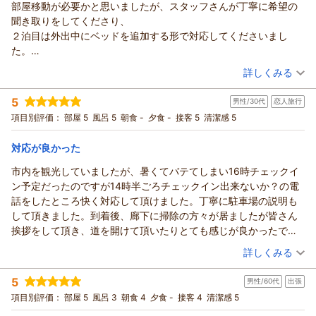
て誠にありがとうございます。
部屋移動が必要かと思いましたが、スタッフさんが丁寧に希望の
ますと幸いでございます。
私どものホテルをご旅行の宿泊先にお選びいただき大変嬉しく
聞き取りをしてくださり、
最後にはなりますが、お忙しい中ご投稿いただきありがとうご
思います。
２泊目は外出中にベッドを追加する形で対応してくださいまし
ざいました。
ご滞在中はゆっくりとお過ごしいただけたようで安心いたしま
た。
またのお越しをスタッフ一同心よりお待ちしております。
した。
コインランドリーの空き状況や残り時間をテレビで確認できるの
（投稿日：2026/07/26）
詳しくみる
フロント 北村
私どものホテルはツインのお部屋もございまして、出島のカピ
はすごく良かったです！１階のロビーは冷房が効き過ぎではない
支配人
タン部屋をイメージした異国情緒あふれるコンセプトルームの
宿泊時期：
2026年07月宿泊 (家族旅行)
かと思いましたが、お部屋では空調調整がしやすく、快適に過ご
5
男性/30代
恋人旅行
投稿者：
mi-naさん
(女性/40代)
カピタンツインはおすすめのお部屋となっております。
（返信日：2026/07/29）
せました。
宿泊プラン：
トリプルルームお得プラン♪素泊まり
項目別評価：
部屋 5
風呂 5
朝食 -
夕食 -
接客 5
清潔感 5
トリプル
食事なし
次回長崎へお越しの際はご検討いただけますと幸いでございま
たまたま宿泊日がみなとまつりと同日で、部屋から見た花火は最
宿泊価格帯：
11,001～12,000円(大人一人あたり/税込)
す。
高でした！
対応が良かった
最後にはなりますが、お忙しい中ご投稿いただきありがとうご
リッチモンドホテル長崎思案橋からの返信
ざいました。
市内を観光していましたが、暑くてバテてしまい16時チェックイ
またのお越しをスタッフ一同心よりお待ちしております。
この度はリッチモンドホテル長崎思案橋をご利用いただき、誠
ン予定だったのですが14時半ごろチェックイン出来ないか？の電
フロント 北村
にありがとうございます。
話をしたところ快く対応して頂けました。丁寧に駐車場の説明も
支配人
フロントスタッフの対応に関する素晴らしいお褒めの言葉をい
して頂きました。到着後、廊下に掃除の方々が居ましたが皆さん
ただき、スタッフ一同大変嬉しく思っております。人数変更に
（返信日：2026/07/29）
挨拶をして頂き、道を開けて頂いたりとても感じが良かったで
伴うご不安を解消でき、客室内の設備にもご満足いただき、ご
す。当たり前の事かもしれませんが、相方もイイホテルね。流石
（投稿日：2026/07/25）
詳しくみる
滞在中は快適にお過ごしいただけたようで何よりでございま
リッチモンド！と絶賛していました。とても気持ちの良い旅にな
す。
宿泊時期：
2026年07月宿泊 (恋人旅行)
りました。また長崎に来た際には利用させて頂きます。ありがと
5
また、お部屋からみなとまつりの花火をご覧いただけたとのこ
男性/60代
出張
投稿者：
唐揚げ奉行さん
(男性/30代)
うございました。
宿泊プラン：
【じゃらんスペシャルウィーク】【シンプルステイ】素泊まり
と、素晴らしい思い出のお手伝いができ光栄です。
項目別評価：
部屋 5
風呂 3
朝食 4
夕食 -
接客 4
清潔感 5
(6月)
ダブル
食事なし
今後も快適にお過ごしいただけるよう、スタッフ一同努めてま