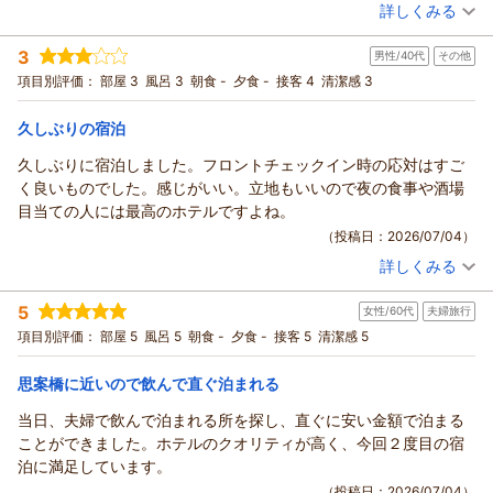
詳しくみる
ームへご案内させていただきました。ご滞在中は快適にお過ご
ざいました。
宿泊時期：
2026年07月宿泊 (夫婦旅行)
しいただけたようで、スタッフ一同大変嬉しく思います。
またのお越しをスタッフ一同心よりお待ちしております。
投稿者：
まるくさん
(女性/60代)
3
男性/40代
その他
宿泊プラン：
【じゃらんスペシャルウィーク】【シンプルステイ】素泊まり
また、ご朝食につきましても、長崎ならではのご当地メニュー
フロント 大原
(7月)
ツイン
食事なし
項目別評価：
部屋 3
風呂 3
朝食 -
夕食 -
接客 4
清潔感 3
をお楽しみいただけたようで何よりでございます。私どもの朝
支配人
宿泊価格帯：
4,001～5,000円(大人一人あたり/税込)
食は長崎名物の皿うどんやハトシ、角煮まんはもちろん、和洋
（返信日：2026/07/12）
久しぶりの宿泊
折衷の温冷惣菜を数多く取り揃えております。
リッチモンドホテル長崎思案橋からの返信
これからもお客様に快適にお過ごしいただけるようスタッフ一
久しぶりに宿泊しました。フロントチェックイン時の応対はすご
同サービス向上に努めて参ります。
いつもリッチモンドホテル長崎思案橋をご利用いただき誠にあ
く良いものでした。感じがいい。立地もいいので夜の食事や酒場
最後になりますが、お忙しい中ご投稿いただき誠にありがとう
りがとうございます。
目当ての人には最高のホテルですよね。
ございました。
ご滞在中は快適にお過ごしいただけたようで、ご満足いただき
（投稿日：2026/07/04）
お客様にまたお目にかかれます日を心よりお待ち申し上げてお
安心いたしました。
詳しくみる
ります。
これからもお客様に快適な時間をお過ごしいただけるようスタ
宿泊時期：
2026年07月宿泊 (その他)
フロント 寺田
ッフ一同精進して参ります。
投稿者：
まんまるさん
(男性/40代)
5
支配人
女性/60代
夫婦旅行
宿泊プラン：
【じゃらんスペシャルウィーク】【シンプルステイ】素泊まり
最後になりますが、お忙しい中ご投稿いただき誠にありがとう
(6月)
ツイン
食事なし
項目別評価：
部屋 5
風呂 5
朝食 -
夕食 -
接客 5
清潔感 5
ございました。
（返信日：2026/07/09）
宿泊価格帯：
4,001～5,000円(大人一人あたり/税込)
またのお越しをスタッフ一同心よりお待ち申し上げておりま
思案橋に近いので飲んで直ぐ泊まれる
す。
リッチモンドホテル長崎思案橋からの返信
フロント 寺田
当日、夫婦で飲んで泊まれる所を探し、直ぐに安い金額で泊まる
支配人
この度はリッチモンドホテル長崎思案橋をご利用いただきまし
ことができました。ホテルのクオリティが高く、今回２度目の宿
て誠にありがとうございます。
（返信日：2026/07/07）
泊に満足しています。
長崎には数多くホテルがある中で、再度私どものホテルにお越
（投稿日：2026/07/04）