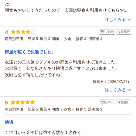
フロント 金子
立地や朝食にご満足いただけているとのこと、大変嬉しく拝見
た。
支配人
いたしました。観光の拠点として便利にご活用いただき、「何
朝食もおいしそうだったので、次回は朝食も利用させてもらおう
度もリピートしている」との嬉しいお言葉は、私たちスタッフ
（返信日：2026/08/02）
と思いました。
（投稿日：2026/07/27）
詳しくみる
にとって大きな励みとなります。
一方で、建物の古さや水回りに関してご不便・ご満足いただけ
宿泊時期：
2026年07月宿泊 (一人旅)
4
ない点があり、心苦しく思っております。すぐに大規模な改修
男性/50代
友達旅行
投稿者：
よっぴーさん
(男性/40代)
宿泊プラン：
【シンプルステイ】素泊まり
とはいきませんが、日々の清掃の徹底や、少しでも快適にお使
項目別評価：
部屋 5
風呂 3
朝食 -
夕食 -
接客 4
シングル
清潔感 4
食事なし
宿泊価格帯：
いいただけるような工夫や改善に努めてまいります。
6,001～7,000円(大人一人あたり/税込)
最後になりますが、お忙しい中ご投稿いただきありがとうござ
部屋が広くて快適でした。
リッチモンドホテル長崎思案橋からの返信
いました。
友達との二人旅でダブルのお部屋を利用させて頂きました。
またのお越しをスタッフ一同心よりお待ちしております。
この度はリッチモンドホテル長崎思案橋をご利用いただきまし
お部屋も十分な広さがあり快適に過ごすことが出来ました。
フロント 寺田
て誠にありがとうございます。
次回も必ず宿泊したいですね。
支配人
お客様が仰る通り、私どものホテルは繁華街の中にあるためお
（投稿日：2026/07/27）
食事を外でされたあとすぐホテルに戻れるという便利な立地に
（返信日：2026/07/30）
詳しくみる
ございます。
宿泊時期：
2026年07月宿泊 (友達旅行)
お客様に満足いただけたようで安心いたしました。
投稿者：
森やんさん
(男性/50代)
5
女性/40代
家族旅行
宿泊プラン：
【シンプルステイ】素泊まり
また私どものホテルの朝食は長崎名物の皿うどんやハトシ、角
ダブル
食事なし
項目別評価：
部屋 5
風呂 4
朝食 -
夕食 -
接客 5
清潔感 5
宿泊価格帯：
煮まんじゅうやカステラなどはもちろん、和洋に富んだ温冷惣
5,001～6,000円(大人一人あたり/税込)
菜を数多く取り揃えております。
快適
リッチモンドホテル長崎思案橋からの返信
さらに夏限定でカレーフェアも開催中でこちらも大変好評を得
ております。
この度はリッチモンドホテル長崎思案橋をご利用いただきまし
１泊目から２泊目は宿泊人数が１名多く、
個人的にもカレーはかなりおすすめなのでぜひご賞味いただけ