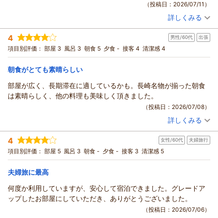
（投稿日：2026/07/11）
駐車場や立地がお役に立てたこと、またスタッフのご案内がお
詳しくみる
客様のご旅行のお手伝いとなり、「楽しい旅行となりました」
宿泊時期：
2026年07月宿泊 (出張)
投稿者：
ゆうきさん
(男性/40代)
とのお言葉を頂戴できましたことを、スタッフ一同大変嬉しく
4
男性/60代
出張
宿泊プラン：
【シンプルステイ】朝食付
シングル
朝のみ
拝見いたしました。
項目別評価：
部屋 3
風呂 3
朝食 5
夕食 -
接客 4
清潔感 4
宿泊価格帯：
10,001～11,000円(大人一人あたり/税込)
長崎には季節ごとに異なる魅力見どころ、美味しいお食事も数
多くございますので、次回お越しの際もおすすめをご案内でき
朝食がとても素晴らしい
リッチモンドホテル長崎思案橋からの返信
れば幸いでございます。
これからも、お客様に安心して快適にお過ごしいただけるホテ
この度はリッチモンドホテル長崎思案橋をご利用いただきまし
部屋が広く、長期滞在に適しているかも。長崎名物が揃った朝食
ルを目指し、サービスの向上に努めてまいります。
て誠にありがとうございます。
は素晴らしく、他の料理も美味しく頂きました。
最後になりましたが、お忙しい中ご投稿いただき、誠にありが
ご滞在中は快適にお過ごしいただけたようで安心いたしまし
（投稿日：2026/07/08）
とうございました。
た。
詳しくみる
また長崎へお越しの際は、ぜひリッチモンドホテル長崎思案橋
スタッフの対応にまで暖かい評価を頂き、スタッフ一同嬉しく
宿泊時期：
2026年06月宿泊 (出張)
をご利用くださいませ。
投稿者：
マル1号さん
(男性/60代)
思っております。
4
女性/60代
夫婦旅行
宿泊プラン：
【じゃらんのお得な10日間】【シンプルステイ】朝食付(5月)
スタッフ一同、心よりお待ちしております。
ご朝食に関しましてもお褒めの言葉を頂戴し大変嬉しく存じま
シングル
朝のみ
項目別評価：
部屋 5
風呂 3
朝食 -
夕食 -
接客 3
清潔感 5
フロント大原
す。
宿泊価格帯：
10,001～11,000円(大人一人あたり/税込)
支配人
私どもの朝食は長崎名物の皿うどんや角煮まんじゅうなどの他
夫婦旅に最高
にも和洋に富んだ温冷惣菜を数多く取り揃えております。
（返信日：2026/07/12）
リッチモンドホテル長崎思案橋からの返信
お客様にもご満足いただけたようで何よりでございます。
何度か利用していますが、安心して宿泊できました。グレードア
この度は数あるホテルの中からリッチモンドホテル長崎思案橋
次回も長崎へお越しの際は私どもホテルをお選びいただけます
ップしたお部屋にしていただき、ありがとうございました。
をお選びいただき誠にありがとうございます。
ように日々精進してまいります。
（投稿日：2026/07/06）
今回、私どものお部屋割りの都合ではございますが、ツインル
最後になりましたが、お忙しい中ご投稿いただきありがとうご