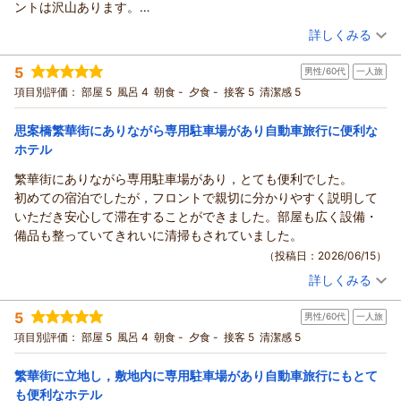
ントは沢山あります。
支配人
また、ご朝食もご満足いただけ大変嬉しく思っております。
wifiは部屋ごとのセキュリティで安心です。
（投稿日：2026/06/16）
詳しくみる
（返信日：2026/06/24）
長崎名物の皿うどんやハトシ、角煮まんなど取り揃えておりま
一階にアメニティがあり、コーヒー、お茶、歯ブラシ、カミソリ
す。
宿泊時期：
2026年06月宿泊 (家族旅行)
など、フロントに入浴剤、化粧水、メイク落とし等あります。
5
男性/60代
一人旅
投稿者：
ringoringoさん
(女性/40代)
これからもお客様に快適にお過ごしいただけるようスタッフ一
また利用しますので宜しくお願いします。
宿泊プラン：
【得割】連泊割引プラン
項目別評価：
部屋 5
風呂 4
朝食 -
夕食 -
ツイン
接客 5
食事なし
清潔感 5
同サービス向上に努めて参ります。
宿泊価格帯：
4,001～5,000円(大人一人あたり/税込)
最後になりますが、お忙しい中ご投稿いただき誠にありがとう
思案橋繁華街にありながら専用駐車場があり自動車旅行に便利な
ございます。
リッチモンドホテル長崎思案橋からの返信
ホテル
フロント 田川
支配人
この度もリッチモンドホテル長崎思案橋をご利用いただき、ま
繁華街にありながら専用駐車場があり，とても便利でした。
た温かいご感想をお寄せいただきまして誠にありがとうござい
（返信日：2026/06/20）
初めての宿泊でしたが，フロントで親切に分かりやすく説明して
ます。
いただき安心して滞在することができました。部屋も広く設備・
何度もご利用いただいているとのこと、大変嬉しく拝読いたし
備品も整っていてきれいに清掃もされていました。
ました。
（投稿日：2026/06/15）
私どものホテルの立地につきまして、思案橋エリアならではの
詳しくみる
観光やお食事の利便性をご評価いただきありがとうございま
宿泊時期：
2026年06月宿泊 (一人旅)
す。また、お部屋の広さや清潔感、充電器やコンセント設備、
投稿者：
まっちゃんさん
(男性/60代)
5
男性/60代
一人旅
宿泊プラン：
【じゃらんスペシャルウィーク】【シンプルステイ】素泊まり
Wi-Fi環境などにつきましてもご満足いただけたようで安心いた
シングル
食事なし
項目別評価：
部屋 5
風呂 4
朝食 -
夕食 -
接客 5
清潔感 5
しました。
宿泊価格帯：
7,001～8,000円(大人一人あたり/税込)
アメニティコーナーやフロントでご用意しております入浴剤や
繁華街に立地し，敷地内に専用駐車場があり自動車旅行にもとて
スキンケア用品もご活用いただき、快適にお過ごしいただけた
リッチモンドホテル長崎思案橋からの返信
も便利なホテル
ご様子を伺うことができ、大変光栄に存じます。