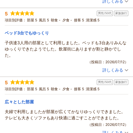
詳しくみる
立体駐車場、スタッフ、ロビーに関しましてお褒めの言葉を頂
（返信日：2026/07/23）
宿泊時期：
2026年07月宿泊 (恋人旅行)
戴し大変嬉しく思います。
投稿者：
totoさん
(女性/30代)
5
ご滞在中は快適にお過ごしいただけたようで安心いたしまし
男性/50代
家族旅行
宿泊プラン：
【シンプルステイ】素泊まり
ツイン
食事なし
た。
項目別評価：
部屋 5
風呂 5
朝食 -
夕食 -
接客 5
清潔感 5
宿泊価格帯：
5,001～6,000円(大人一人あたり/税込)
さらに朝食につきましても高評価をいただき光栄に存じます。
お客様にいつお越しになられても満足いただけるよう、日々精
ベッド3台でもゆっくり
リッチモンドホテル長崎思案橋からの返信
進してまいります。
この度はリッチモンドホテル長崎思案橋をご利用いただき誠に
子供達3人用の部屋として利用しました。ベッドも3台ありみんな
最後になりますがお忙しいところご投稿いただきありがとうご
ありがとうございます。
ゆっくりできたようでした。飲屋街にありますが割と静かでし
ざいました。
ホテルの立地や客室、ロビーに関するお褒めの言葉を頂戴し、
た。
またのお越しをスタッフ一同心よりお待ちしております。
スタッフ一同大変光栄に思います。
（投稿日：2026/07/12）
フロント 北村
お客様がおっしゃる通り、私どものホテルは繁華街に位置して
支配人
詳しくみる
おり、路面電車の電停にも近いので、観光にも便利にご活用い
宿泊時期：
2026年07月宿泊 (家族旅行)
（返信日：2026/07/17）
投稿者：
ＷＩＮさん
(男性/50代)
ただけます。
5
男性/50代
家族旅行
宿泊プラン：
トリプルルームお得プラン♪素泊まり
トリプル
食事なし
お客様にさらにご満足いただけるようスタッフ一同日々精進し
項目別評価：
部屋 5
風呂 5
朝食 -
夕食 -
接客 5
清潔感 5
宿泊価格帯：
5,001～6,000円(大人一人あたり/税込)
てまいります。
最後になりますが、お忙しい中ご投稿いただき誠にありがとう
広々とした部屋
リッチモンドホテル長崎思案橋からの返信
ございました。
またのお越しをスタッフ一同心よりお待ち申し上げておりま
この度はリッチモンドホテル長崎思案橋をご利用いただき誠に
夫婦で利用しましたが部屋が広くてかなりゆっくりできました。
す。
ありがとうございます。
テレビも大きくソファもあり快適に過ごすことができました。
フロント 寺田
お客様の仰る通り、私どものホテルは繁華街に位置しておりま
（投稿日：2026/07/12）
支配人
すので、特に夜は大変賑やかになりますが、ご滞在中は快適に
詳しくみる