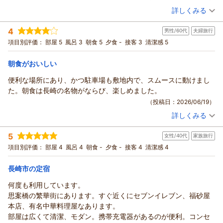
ただき、スタッフ一同大変嬉しく拝見いたしました。
詳しくみる
これからも快適にお過ごしいただけるよう、清潔で心地よい空
宿泊時期：
2026年05月宿泊 (一人旅)
間づくりと、より良いサービスの提供に努めてまいります。
投稿者：
ココちゃんさん
(男性/60代)
4
男性/60代
夫婦旅行
宿泊プラン：
【じゃらんスペシャルウィーク】【シンプルステイ】素泊まり
また長崎へお越しの際は、ぜひリッチモンドホテル長崎思案橋
シングル
食事なし
項目別評価：
部屋 5
風呂 3
朝食 5
夕食 -
接客 3
清潔感 5
をご利用くださいませ。スタッフ一同、心よりお待ちしており
宿泊価格帯：
5,001～6,000円(大人一人あたり/税込)
ます。
朝食がおいしい
フロント 松尾
リッチモンドホテル長崎思案橋からの返信
支配人
便利な場所にあり、かつ駐車場も敷地内で、スムースに動けまし
この度はリッチモンドホテル長崎思案橋をご利用いただき誠に
（返信日：2026/07/03）
た。朝食は長崎の名物がならび、楽しめました。
ありがとうございます。
（投稿日：2026/06/19）
また大変嬉しいお言葉をお寄せいただき重ねてお礼申し上げま
詳しくみる
す。
宿泊時期：
2026年04月宿泊 (夫婦旅行)
清潔感や清掃の行き届いた環境につきましてご満足いただけた
投稿者：
NAOさん
(男性/60代)
5
女性/40代
家族旅行
宿泊プラン：
【シンプルステイ】朝食付
こと、そしてスタッフの対応にまで温かいご評価をいただき、
ダブル
朝のみ
項目別評価：
部屋 4
風呂 4
朝食 -
夕食 -
接客 4
清潔感 4
大変光栄に存じます。
宿泊価格帯：
5,001～6,000円(大人一人あたり/税込)
「絶対にリピートしたい」とのお言葉は、私どもにとって何よ
長崎市の定宿
りの励みでございます。今後も快適にお過ごしいただける空間
リッチモンドホテル長崎思案橋からの返信
と心のこもったおもてなしをご提供できるよう、より一層努め
この度はリッチモンドホテル長崎思案橋をご利用いただきまし
何度も利用しています。
てまいります。
て誠にありがとうございます。
思案橋の繁華街にあります。すぐ近くにセブンイレブン、福砂屋
またお会いできます日をスタッフ一同、心よりお待ち申し上げ
ＮＡＯ様の仰る通り、私どものホテルは長崎市内の繁華街に位
本店、有名中華料理屋なあります。
ております。
置しており、お食事や観光に便利な立地が多くのお客様よりご
部屋は広くて清潔、モダン。携帯充電器があるのが便利。コンセ
フロント 田川
好評をいただいております。