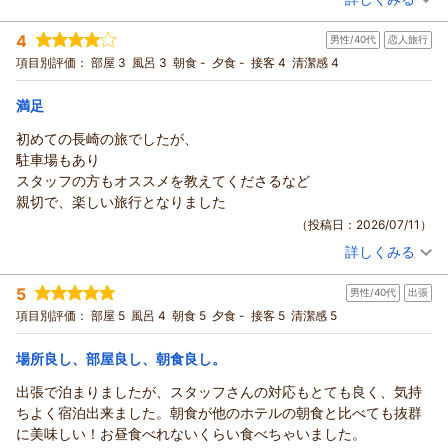
お過ごしいただけたようで安心いたしました。
（返信日：2026/07/14）
宿泊時期：
2026年07月宿泊 (家族旅行)
投稿者：
ＷＩＮさん
(男性/50代)
これからもお客様に快適な時間をお過ごしいただけるようスタ
4
男性/40代
恋人旅行
宿泊プラン：
【シンプルステイ】素泊まり
ツイン
食事なし
ッフ一同精進して参ります。
項目別評価：
部屋 3
風呂 3
朝食 -
夕食 -
接客 4
清潔感 4
宿泊価格帯：
5,001～6,000円(大人一人あたり/税込)
最後になりますが、お忙しい中ご投稿いただきまして誠にあり
がとうございました。
満足
リッチモンドホテル長崎思案橋からの返信
またお客様にお会いできる日を、心よりお待ちいたしておりま
す。
この度は数あるホテルの中からリッチモンドホテル長崎思案橋
初めての長崎の旅でしたが、
フロント 寺田
をお選びいただき誠にありがとうございます。
駐車場もあり
支配人
客室内の設備にもご満足いただき、ご滞在中は快適にお過ごし
スタッフの方もオススメを教えてくださるなど
いただけたようで、スタッフ一同大変嬉しく思います。
（返信日：2026/07/14）
親切で、楽しい旅行となりました
これからもお客様に快適にお過ごしいただけるようサービス向
（投稿日：2026/07/11）
上に努めて参ります。
詳しくみる
最後になりますが、お忙しい中ご投稿いただき誠にありがとう
宿泊時期：
2026年05月宿泊 (恋人旅行)
投稿者：
たこいちさん
(男性/40代)
ございました。
5
男性/40代
出張
宿泊プラン：
【チェーンホテル特集】素泊まり
ダブル
食事なし
お客様にまたお目にかかれます日を心よりお待ち申し上げてお
項目別評価：
部屋 5
風呂 4
朝食 5
夕食 -
接客 5
清潔感 5
宿泊価格帯：
5,001～6,000円(大人一人あたり/税込)
ります。
フロント 寺田
場所良し、部屋良し、朝食良し。
リッチモンドホテル長崎思案橋からの返信
支配人
この度はリッチモンドホテル長崎思案橋をご利用いただき、誠
（返信日：2026/07/14）
出張で泊まりましたが、スタッフさんの対応もとても良く、気持
にありがとうございます。
ちよく宿泊出来ました。朝食が他のホテルの朝食と比べても抜群
初めての長崎旅行に私どものホテルをお選びいただき、大変光
に美味しい！お昼食べれないくらい食べちゃいました。
栄に存じます。