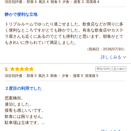
(7月)
しております。
ダブル
食事なし
項目別評価：
部屋 4
風呂 4
朝食 5
夕食 -
接客 3
清潔感 4
喫煙でのご予約でしたが、もし禁煙ご希望の場合は消臭もしく
宿泊価格帯：
フロント松尾
8,001～9,000円(大人一人あたり/税込)
は当日空きがあれば禁煙室に変更もできますので、お気軽にお
支配人
静かで便利な立地
申し付けくださいませ。
リッチモンドホテル長崎思案橋からの返信
（返信日：2026/08/05）
朝食に関しましてもお褒めの言葉を頂戴し大変嬉しく存じま
トリプルルームでゆったり過ごせました。飲食店などが周りに多
いつもリッチモンドホテル長崎思案橋をご利用いただき誠にあ
す。
く便利なところですがとても静かでした。有名な飲食店やカステ
りがとうございます。
お客様にさらにご満足いただけるよう日々精進してまいりま
ラ屋さんも近くにあるのでとても便利だと思います。朝食がとて
ご滞在中は快適にお過ごしいただけたようでスタッフ一同安心
す。
もきれいに作られていて満足しました。
いたしました。
最後になりますがお忙しい中ご投稿いただきありがとうござい
（投稿日：2026/07/30）
しかしながら、客室のバスルームの広さにつきましては、お客
ました。
詳しくみる
様のご期待に添えず申し訳ありませんでした。構造上、直ちに
またのお越しをスタッフ一同心よりお待ちしております。
宿泊時期：
2026年07月宿泊 (家族旅行)
客室の改修を行うことは難しい状況ではございますが、いただ
フロント 北村
投稿者：
はなさんさん
(女性/50代)
5
男性/50代
恋人旅行
宿泊プラン：
トリプルルームお得プラン♪朝食付
いたご意見を真摯に受け止め、今後の改善の参考とさせていた
支配人
トリプル
朝のみ
項目別評価：
部屋 5
風呂 3
朝食 -
夕食 -
接客 5
清潔感 5
だきます。
宿泊価格帯：
6,001～7,000円(大人一人あたり/税込)
（返信日：2026/08/03）
これからもお客様に快適にお過ごしいただけるようスタッフ一
２度目の利用でした
同サービス向上に努めて参ります。
リッチモンドホテル長崎思案橋からの返信
最後になりますが、お忙しい中ご投稿いただき誠にありがとう
この度はリッチモンドホテル長崎思案橋をご利用いただき誠に
思案橋街。
ございました。
ありがとうございます。
連泊しました。
お客様にまたお目にかかれます日を心よりお待ち申し上げてお
お客様の仰る通り、私どものホテルは繁華街に位置しておりま
接客も感じいいです。
ります。
すので夜は大変賑やかになりますが、ご滞在中は快適にお過ご
飲食には困りません。
フロント 寺田
しいただけたようで安心いたしました。
駐車場は立体です。
支配人
また、ご朝食に関しましてもお褒めの言葉を頂戴し大変嬉しく
また利用します。
（投稿日：2026/07/30）