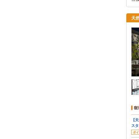
天
宿
【天
スタ
ポイ