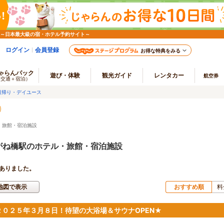
 ～日本最大級の宿・ホテル予約サイト～
ログイン
会員登録
お得な特典をみる
ゃらんパック
遊び・体験
観光ガイド
レンタカー
航空券
（交通＋宿泊）
日帰り・デイユース
・旅館・宿泊施設
がね橋駅のホテル・旅館・宿泊施設
ありました。
地図で表示
おすすめ順
料
２０２５年３月８日！待望の大浴場＆サウナOPEN★