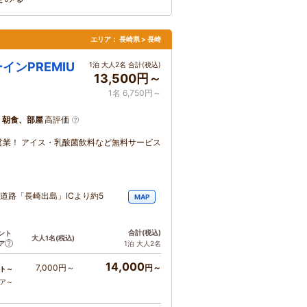
エリア：
長崎県 > 長崎
ンPREMIU
1泊 大人2名 合計(税込)
13,500円～
1名 6,750円～
、朝食、部屋
高評価
業！ アイス・乳酸菌飲料など無料サービス
道路「長崎出島」ICより約5
MAP
合計
(税込)
ント
大人1名
(税込)
ア
1泊 大人2名
14,000
7,000円～
円～
ト～
コア～