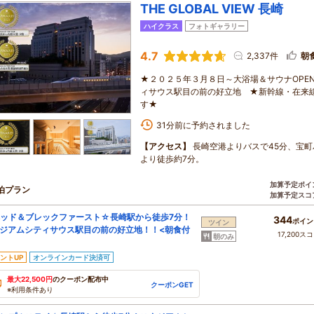
THE GLOBAL VIEW 長崎
ハイクラス
フォトギャラリー
4.7
2,337件
朝
★２０２５年３月８日～大浴場＆サウナOPE
ィサウス駅目の前の好立地 ★新幹線・在来
す★
31分前に予約されました
【アクセス】
長崎空港よりバスで45分、宝町
より徒歩約7分。
加算予定ポイ
泊プラン
加算予定スコ
ッド＆ブレックファースト☆長崎駅から徒歩7分！
344
ポイン
ツイン
ジアムシティサウス駅目の前の好立地！！<朝食付
17,200ス
朝のみ
ントUP
オンラインカード決済可
最大22,500円
のクーポン配布中
クーポンGET
※利用条件あり