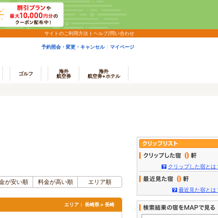
サイトのご利用方法
ヘルプ/問い合わせ
予約照会・変更・キャンセル
マイページ
海外
海外
ゴルフ
航空券
航空券+ホテル
0
クリップした宿とは
0
金が安い順
料金が高い順
エリア順
最近見た宿とは
エリア：
長崎県 > 長崎