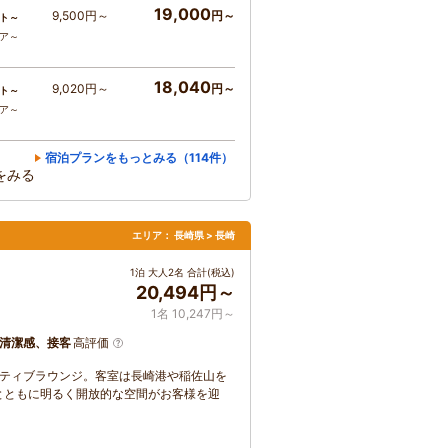
19,000
9,500円～
円～
ト～
コア～
18,040
9,020円～
円～
ト～
コア～
宿泊プランをもっとみる（114件）
をみる
エリア：
長崎県 > 長崎
1泊 大人2名 合計(税込)
20,494円～
1名 10,247円～
清潔感、接客
高評価
ゼクティブラウンジ。客室は長崎港や稲佐山を
とともに明るく開放的な空間がお客様を迎