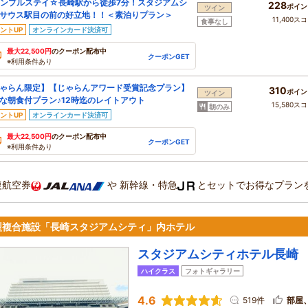
ンプルステイ☆長崎駅から徒歩7分！スタジアムシ
228
ポイン
ツイン
サウス駅目の前の好立地！！＜素泊りプラン＞
11,400ス
食事なし
ントUP
オンラインカード決済可
最大22,500円
のクーポン配布中
クーポンGET
※利用条件あり
ゃらん限定】【じゃらんアワード受賞記念プラン】
310
ポイン
ツイン
な朝食付プラン♪12時迄のレイトアウト
15,580ス
朝のみ
ントUP
オンラインカード決済可
最大22,500円
のクーポン配布中
クーポンGET
※利用条件あり
復航空券
や
新幹線・特急
とセットでお得なプラン
型複合施設「長崎スタジアムシティ」内ホテル
スタジアムシティホテル長崎
ハイクラス
フォトギャラリー
4.6
519件
部屋