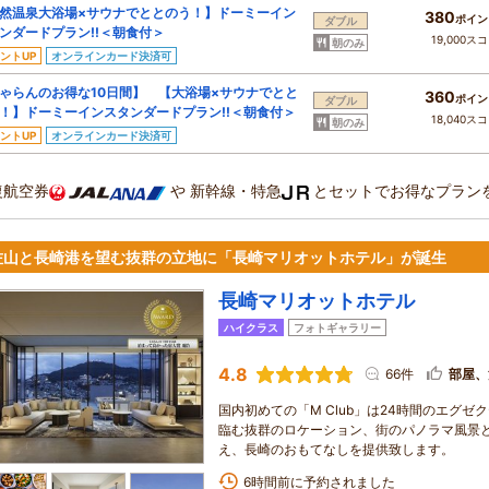
然温泉大浴場×サウナでととのう！】ドーミーイン
380
ポイン
ダブル
ンダードプラン!!＜朝食付＞
19,000ス
朝のみ
ントUP
オンラインカード決済可
ゃらんのお得な10日間】 【大浴場×サウナでとと
360
ポイン
ダブル
！】ドーミーインスタンダードプラン!!＜朝食付＞
18,040ス
朝のみ
ントUP
オンラインカード決済可
復航空券
や
新幹線・特急
とセットでお得なプラン
佐山と長崎港を望む抜群の立地に「長崎マリオットホテル」が誕生
長崎マリオットホテル
ハイクラス
フォトギャラリー
4.8
66件
部屋、
国内初めての「M Club」は24時間のエグ
臨む抜群のロケーション、街のパノラマ風景
え、長崎のおもてなしを提供致します。
6時間前に予約されました