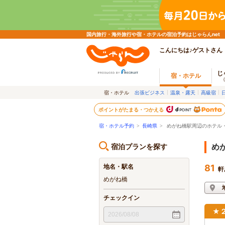
国内旅行・海外旅行や宿・ホテルの宿泊予約はじゃらんnet
こんにちは♪ゲストさん
じ
宿・ホテル
宿・ホテル
出張ビジネス
温泉・露天
高級宿
ポイントがたまる・つかえる
宿・ホテル予約
>
長崎県
>
めがね橋駅周辺のホテル
宿泊プランを探す
め
地名・駅名
81
軒
めがね橋
チェックイン
★