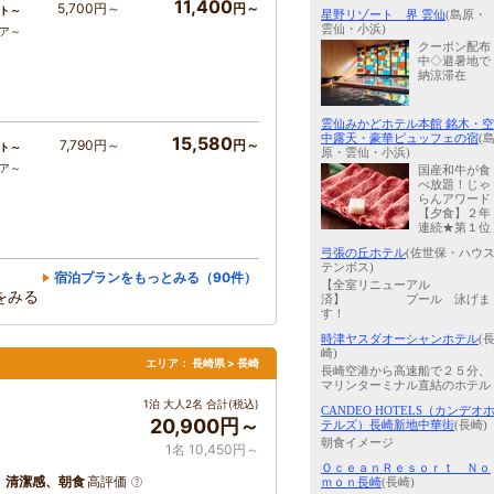
11,400
5,700円～
円～
ト～
星野リゾート 界 雲仙
(島原・
雲仙・小浜)
コア～
クーポン配布
中◇避暑地で
納涼滞在
雲仙みかどホテル本館 銘木・空
中露天・豪華ビュッフェの宿
(
15,580
7,790円～
円～
ト～
原・雲仙・小浜)
コア～
国産和牛が食
べ放題！じゃ
らんアワード
【夕食】２年
連続★第１位
弓張の丘ホテル
(佐世保・ハウ
テンボス)
宿泊プランをもっとみる（90件）
【全室リニューアル
をみる
済】 プール 泳げま
す！
時津ヤスダオーシャンホテル
(
崎)
エリア：
長崎県 > 長崎
長崎空港から高速船で２５分、
マリンターミナル直結のホテル
1泊 大人2名 合計(税込)
CANDEO HOTELS（カンデオ
20,900円～
テルズ）長崎新地中華街
(長崎)
朝食イメージ
1名 10,450円～
ＯｃｅａｎＲｅｓｏｒｔ Ｎｏ
、清潔感、朝食
高評価
ｍｏｎ長崎
(長崎)