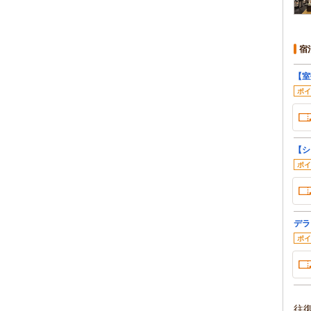
宿
【室
ポイ
【シ
ポイ
デラ
ポイ
往