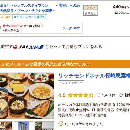
泊まり＞シンプルステイプラン ～客室からの絶
440
ポイン
ツイン
天然温泉・プール・サウナを満喫～
22,000ス
食事なし
ントUP
オンラインカード決済可
最大2,000円
のクーポン配布中
クーポンGET
※利用条件あり
復航空券
とセットでお得なプランをみる
コンセプトルームが話題の観光に好立地なホテル♪♪
リッチモンドホテル長崎思案
フォトギャラリー
4.5
5,484件
朝
ホテル内立体駐車場115台※先着順1泊1,200
観光に便利◆無料Wi-Fi･携帯充電器･空気清
賞長崎県101~300室部門第2位
たった今予約されました