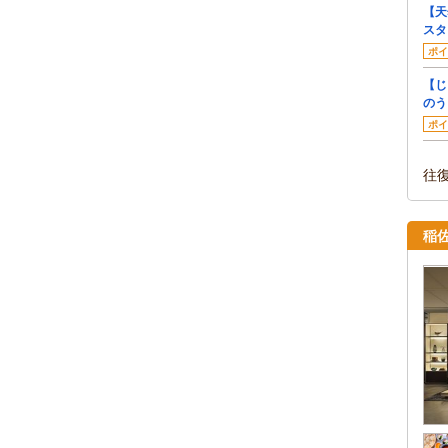
【天
スタ
ポイ
【じ
のう
ポイ
往
稲