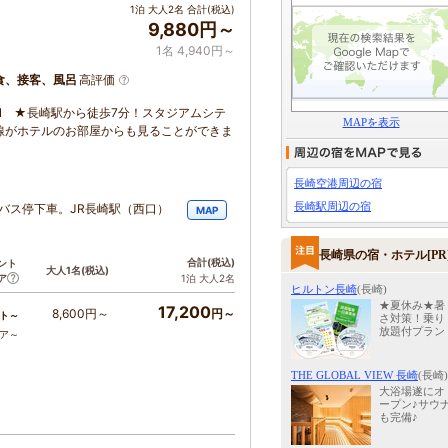
1泊 大人2名 合計(税込)
9,880円～
1名 4,940円～
食、接客、風呂
高評価
N ★長崎駅から徒歩7分！スタジアムシテ
MAPを表示
線がホテルのお部屋からも見ることができま
長崎空港周辺の宿
長崎駅周辺の宿
バス停下車。JR長崎駅（西口）
MAP
長崎県の宿・ホテル[PR
合計
(税込)
ント
大人1名
(税込)
ア
1泊 大人2名
ヒルトン長崎
(長崎)
★夏休み★暑
17,200
8,600円～
円～
ト～
さ対策！乗り
放題付プラン
コア～
THE GLOBAL VIEW 長崎
(長崎)
大浴場遂にオ
ープン♪サウ
も完備♪