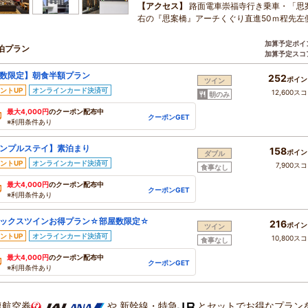
【アクセス】
路面電車崇福寺行き乗車・「思
右の『思案橋』アーチくぐり直進50ｍ程先左
加算予定ポイ
泊プラン
加算予定スコ
数限定】朝食半額プラン
252
ポイン
ツイン
ントUP
オンラインカード決済可
12,600ス
朝のみ
最大4,000円
のクーポン配布中
クーポンGET
※利用条件あり
ンプルステイ】素泊まり
158
ポイン
ダブル
ントUP
オンラインカード決済可
7,900ス
食事なし
最大4,000円
のクーポン配布中
クーポンGET
※利用条件あり
ックスツインお得プラン☆部屋数限定☆
216
ポイン
ツイン
ントUP
オンラインカード決済可
10,800ス
食事なし
最大4,000円
のクーポン配布中
クーポンGET
※利用条件あり
復航空券
や
新幹線・特急
とセットでお得なプラン