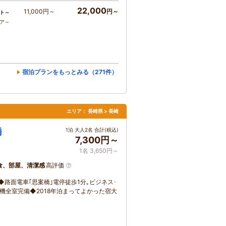
22,000
11,000円～
円～
ト～
コア～
宿泊プランをもっとみる（271件）
エリア：
長崎県 > 長崎
橋
1泊 大人2名 合計(税込)
7,300円～
1名 3,650円～
食、部屋、清潔感
高評価
円◆路面電車｢思案橋｣電停徒歩1分｡ビジネス･
浄機全室完備◆2018年泊まってよかった宿大