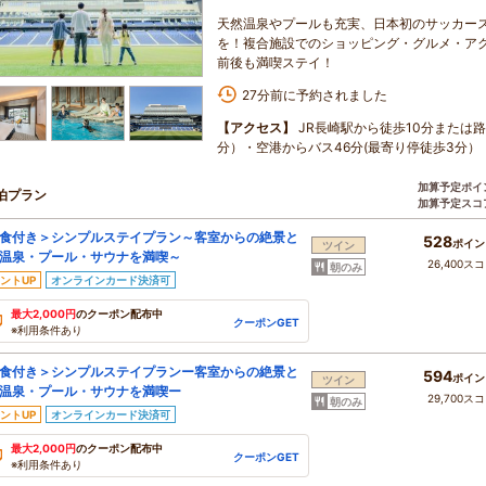
天然温泉やプールも充実、日本初のサッカー
を！複合施設でのショッピング・グルメ・ア
前後も満喫ステイ！
27分前に予約されました
【アクセス】
JR長崎駅から徒歩10分または
分）・空港からバス46分(最寄り停徒歩3分）
加算予定ポイ
泊プラン
加算予定スコ
食付き＞シンプルステイプラン～客室からの絶景と
528
ポイン
ツイン
温泉・プール・サウナを満喫～
26,400ス
朝のみ
ントUP
オンラインカード決済可
最大2,000円
のクーポン配布中
クーポンGET
※利用条件あり
食付き＞シンプルステイプランー客室からの絶景と
594
ポイン
ツイン
温泉・プール・サウナを満喫ー
29,700ス
朝のみ
ントUP
オンラインカード決済可
最大2,000円
のクーポン配布中
クーポンGET
※利用条件あり