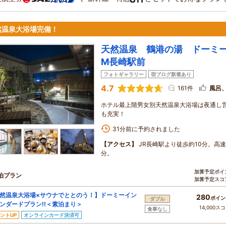
然温泉大浴場完備！
天然温泉 鶴港の湯 ドーミーイ
M長崎駅前
フォトギャラリー
宿ブログ新着あり
4.7
161件
風呂
ホテル最上階男女別天然温泉大浴場は夜通し営
も充実！
31分前に予約されました
【アクセス】
JR長崎駅より徒歩約10分。高速
分。
加算予定ポイ
泊プラン
加算予定スコ
然温泉大浴場×サウナでととのう！】ドーミーイン
280
ポイン
ダブル
ンダードプラン!!＜素泊まり＞
14,000ス
食事なし
ントUP
オンラインカード決済可