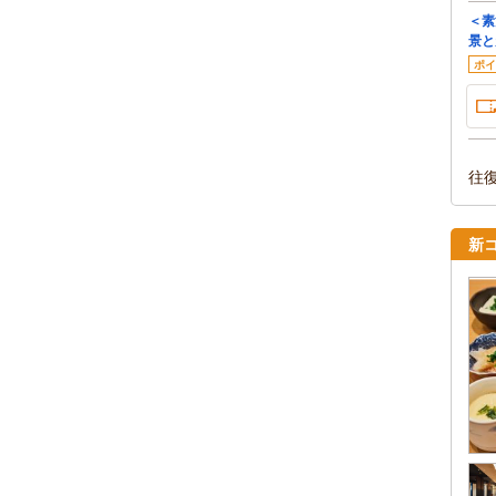
＜素
景と
ポイ
往
新