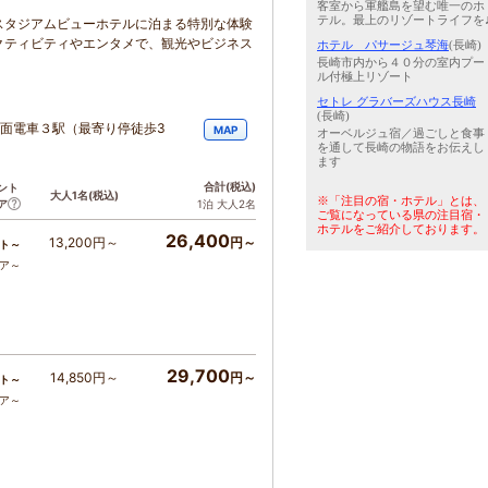
客室から軍艦島を望む唯一のホ
テル。最上のリゾートライフを
スタジアムビューホテルに泊まる特別な体験
クティビティやエンタメで、観光やビジネス
ホテル パサージュ琴海
(長崎)
長崎市内から４０分の室内プー
ル付極上リゾート
セトレ グラバーズハウス長崎
(長崎)
路面電車３駅（最寄り停徒歩3
MAP
オーベルジュ宿／過ごしと食事
を通して長崎の物語をお伝えし
ます
合計
(税込)
ント
大人1名
(税込)
※「注目の宿・ホテル」とは、
ア
1泊 大人2名
ご覧になっている県の注目宿・
ホテルをご紹介しております。
26,400
13,200円～
円～
ト～
コア～
29,700
14,850円～
円～
ト～
コア～