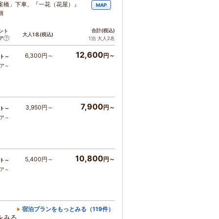
案橋」下車、『一花（花屋）』
MAP
側
合計
(税込)
ント
大人1名
(税込)
ア
1泊 大人2名
12,600
6,300円～
円～
ト～
コア～
7,900
3,950円～
円～
ト～
コア～
10,800
5,400円～
円～
ト～
コア～
宿泊プランをもっとみる（119件）
をみる