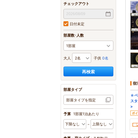
チェックアウト
日付未定
部屋数･人数
大人
子供
0名
再検索
宿
部屋タイプ
☆ベ
部屋タイプを指定
スタ
>
ポイ
予算
1部屋1泊あたり