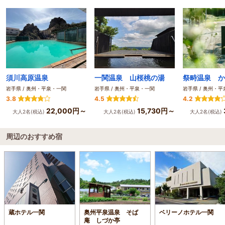
須川高原温泉
一関温泉 山桜桃の湯
祭畤温泉 か
岩手県 / 奥州・平泉・一関
岩手県 / 奥州・平泉・一関
岩手県 / 奥州・
3.8
4.5
4.2
22,000円～
15,730円～
大人2名(税込)
大人2名(税込)
大人2名(税込)
周辺のおすすめ宿
蔵ホテル一関
奥州平泉温泉 そば
ベリーノホテル一関
庵 しづか亭