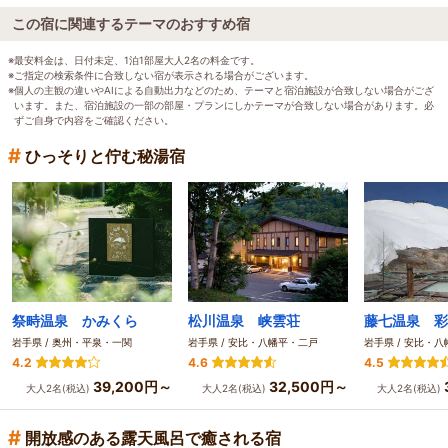
この宿に関連するテーマのおすすめ宿
※最安料金は、日付未定、1泊1部屋大人2名の料金です。
※ご指定の検索条件に合致しない宿が表示される場合がございます。
※個人の主観の違いやAIによる自動出力などのため、テーマと宿泊施設が合致しない場合がござ
います。また、宿泊施設の一部の部屋・プランにしかテーマが合致しない場合があります。必
ずご自身で内容をご確認ください。
#
ひっそりと佇む秘湯宿
祭畤温泉 かみくら
松川温泉 峡雲荘
藤七温泉 彩
岩手県 / 奥州・平泉・一関
岩手県 / 安比・八幡平・二戸
岩手県 / 安比・
4.2
4.6
4.5
39,200円～
32,500円～
大人2名(税込)
大人2名(税込)
大人2名(税込)
#
開放感のある露天風呂で癒される宿