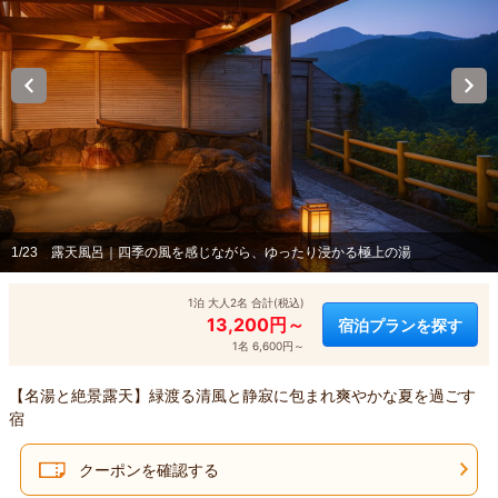
1/23
露天風呂｜四季の風を感じながら、ゆったり浸かる極上の湯
1泊 大人2名 合計(税込)
13,200円～
宿泊プランを探す
1名 6,600円～
【名湯と絶景露天】緑渡る清風と静寂に包まれ爽やかな夏を過ごす
宿
クーポンを確認する