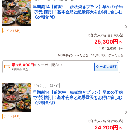
早期割14【前沢牛｜鉄板焼きプラン】早めの予約
で特別割引！基本会席と絶景露天をお得に愉しむ
《夕朝食付》
ポイントUP
1泊 大人2名 合計(税込)
25,300円～
1名 12,650円～
506
25,300
ポイント～たまる
スコア～たまる
8,000
最大
円
の
クーポン配布中
クーポンGET
※利用条件あり
ツイン
朝・夕
早期割14【前沢牛｜鉄板焼きプラン】早めの予約
で特別割引！基本会席と絶景露天をお得に愉しむ
《夕朝食付》
ポイントUP
1泊 大人2名 合計(税込)
24,200円～