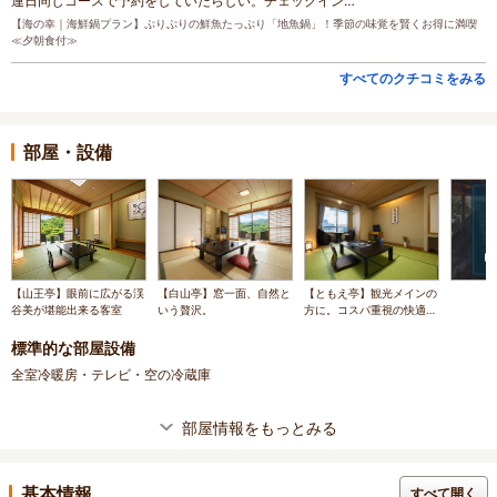
連日同じコースで予約をしていたらしい。チェックイン…
【海の幸｜海鮮鍋プラン】ぷりぷりの鮮魚たっぷり「地魚鍋」！季節の味覚を賢くお得に満喫
≪夕朝食付≫
すべてのクチコミをみる
部屋・設備
【山王亭】眼前に広がる渓
【白山亭】窓一面、自然と
【ともえ亭】観光メインの
谷美が堪能出来る客室
いう贅沢。
方に。コスパ重視の快適拠
点
標準的な部屋設備
全室冷暖房・テレビ・空の冷蔵庫
部屋情報をもっとみる
基本情報
すべて開く