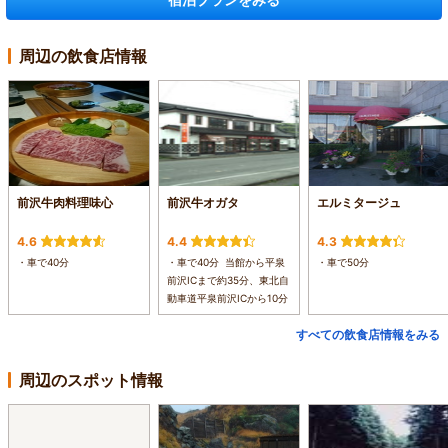
周辺の飲食店情報
前沢牛肉料理味心
前沢牛オガタ
エルミタージュ
4.6
4.4
4.3
・車で40分
・車で40分 当館から平泉
・車で50分
前沢ICまで約35分、東北自
動車道平泉前沢ICから10分
すべての飲食店情報をみる
周辺のスポット情報