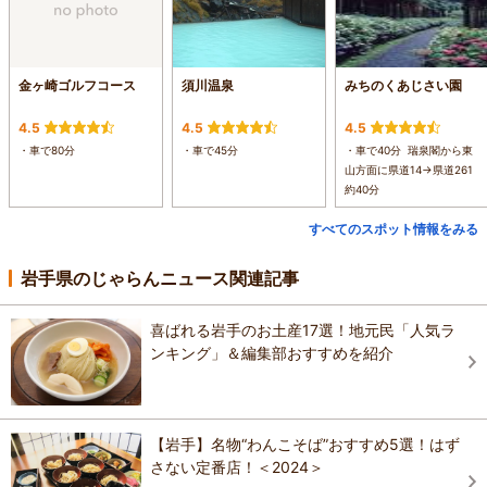
金ヶ崎ゴルフコース
須川温泉
みちのくあじさい園
4.5
4.5
4.5
・車で80分
・車で45分
・車で40分 瑞泉閣から東
山方面に県道14→県道261
約40分
すべてのスポット情報をみる
岩手県のじゃらんニュース関連記事
喜ばれる岩手のお土産17選！地元民「人気ラ
ンキング」＆編集部おすすめを紹介
【岩手】名物“わんこそば”おすすめ5選！はず
さない定番店！＜2024＞