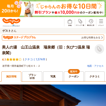
じゃらん
ゲスト
さん
お得な特典をみる
美人の湯 山王山温泉 瑞泉郷（旧：矢びつ温泉 瑞
泉閣）
(
クチコミ1,574件
)
4.1
岩手県一関市厳美町下り松６５－２
地図・アクセス
配布中
プラン
施設情報
写真
クーポン
クチコミ
57件