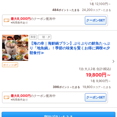
1名 12,100円～
484
24,200
ポイント～たまる
スコア～たまる
8,000
最大
円
の
クーポン配布中
クーポンGET
※利用条件あり
和室
朝・夕
【海の幸｜海鮮鍋プラン】ぷりぷりの鮮魚たっぷ
り「地魚鍋」！季節の味覚を賢くお得に満喫≪夕
朝食付≫
ポイントUP
1泊 大人2名 合計(税込)
19,800円～
1名 9,900円～
396
19,800
ポイント～たまる
スコア～たまる
8,000
最大
円
の
クーポン配布中
クーポンGET
※利用条件あり
宿泊プランをみる