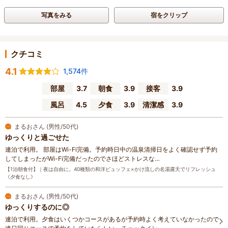
写真をみる
宿をクリップ
クチコミ
4.1
1,574件
部屋
3.7
朝食
3.9
接客
3.9
風呂
4.5
夕食
3.9
清潔感
3.9
まるおさん (男性/50代)
ゆっくりと過ごせた
連泊で利用。 部屋はWi-Fi完備。予約時日中の温泉清掃日をよく確認せず予約
してしまったがWi-Fi完備だったのでさほどストレスな…
【1泊朝食付】｜夜は自由に。40種類の和洋ビュッフェ×かけ流しの名湯露天でリフレッシュ
《夕食なし》
まるおさん (男性/50代)
ゆっくりするのに◎
連泊で利用。夕食はいくつかコースがあるが予約時よく考えていなかったので