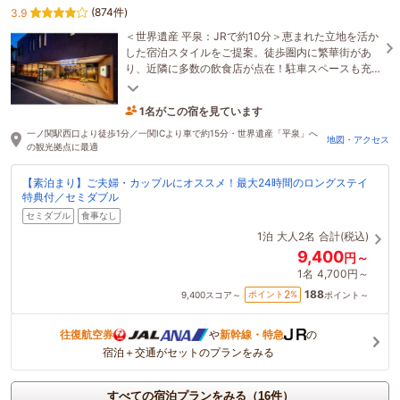
(874件)
3.9
＜世界遺産 平泉：JRで約10分＞恵まれた立地を活か
した宿泊スタイルをご提案。徒歩圏内に繁華街があ
り、近隣に多数の飲食店が点在！駐車スペースも充
実しておりますので安心してお車でもお越しくださ
い。
1名がこの宿を見ています
3時間前に予約されました
一ノ関駅西口より徒歩1分／一関ICより車で約15分・世界遺産「平泉」へ
地図・アクセス
の観光拠点に最適
【素泊まり】ご夫婦・カップルにオススメ！最大24時間のロングステイ
特典付／セミダブル
セミダブル
食事なし
1泊
大人2名
合計(税込)
9,400
円～
1名
4,700円～
188
2
ポイント
%
9,400
スコア～
ポイント～
往復航空券
や
新幹線・特急
の
宿泊＋交通がセットのプランをみる
すべての宿泊プランをみる（16件）