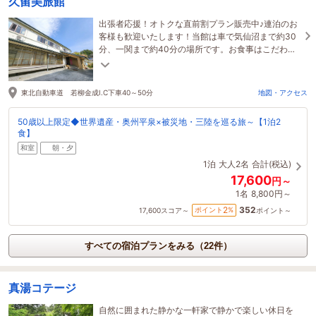
久留美旅館
出張者応援！オトクな直前割プラン販売中♪連泊のお
客様も歓迎いたします！当館は車で気仙沼まで約30
分、一関まで約40分の場所です。お食事はこだわり
の食材を四季折々の料理でご提供いたします。
東北自動車道 若柳金成I.C下車40～50分
地図・アクセス
50歳以上限定◆世界遺産・奥州平泉×被災地・三陸を巡る旅～【1泊2
食】
和室
朝・夕
1泊
大人2名
合計(税込)
17,600
円～
1名
8,800円～
352
2
ポイント
%
17,600
スコア～
ポイント～
すべての宿泊プランをみる（22件）
真湯コテージ
自然に囲まれた静かな一軒家で静かで楽しい休日を