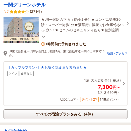
一関グリーンホテル
(371件)
3.7
★JR一関駅の正面（徒歩１分）★コンビニ徒歩30
秒・スーパー徒歩1分★繁華街に隣接でお食事処もい
っぱい！★セコムのセキュリティあり★個別空調で
快適★とても便利な立地で、女性の一人旅にも安心
です！
1時間前に予約されました
JR東北新幹線一ノ関駅西口より徒歩1分。東北自動車道一関ICより車で15
地図・アクセス
分。
【カップルプラン♪】★お安く気ままな素泊まり★
ツイン
食事なし
1泊
大人2名
合計(税込)
7,300
円～
1名
3,650円～
146
2
ポイント
%
7,300
スコア～
ポイント～
すべての宿泊プランをみる（4件）