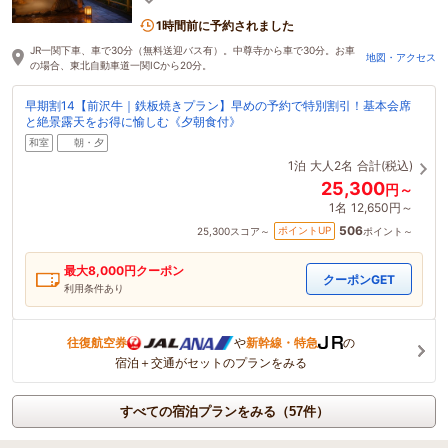
1時間前に予約されました
JR一関下車、車で30分（無料送迎バス有）。中尊寺から車で30分。お車
地図・アクセス
の場合、東北自動車道一関ICから20分。
早期割14【前沢牛｜鉄板焼きプラン】早めの予約で特別割引！基本会席
と絶景露天をお得に愉しむ《夕朝食付》
和室
朝・夕
1泊
大人2名
合計(税込)
25,300
円～
1名
12,650円～
506
ポイントUP
25,300
スコア～
ポイント～
最大
8,000
円クーポン
クーポンGET
利用条件あり
往復航空券
や
新幹線・特急
の
宿泊＋交通がセットのプランをみる
すべての宿泊プランをみる（57件）