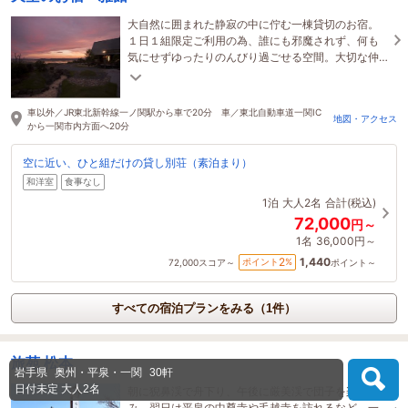
大自然に囲まれた静寂の中に佇む一棟貸切のお宿。
１日１組限定ご利用の為、誰にも邪魔されず、何も
気にせずゆったりのんびり過ごせる空間。大切な仲
間と、大好きな人と贅沢な時間を過ごしませんか？
車以外／JR東北新幹線一ノ関駅から車で20分 車／東北自動車道一関IC
地図・アクセス
から一関市内方面へ20分
空に近い、ひと組だけの貸し別荘（素泊まり）
和洋室
食事なし
1泊
大人2名
合計(税込)
72,000
円～
1名
36,000円～
1,440
2
ポイント
%
72,000
スコア～
ポイント～
すべての宿泊プランをみる（1件）
旅苑 松本
岩手県
奥州・平泉・一関
30軒
日付未定
大人2名
朝に猊鼻渓で舟下り、午後に厳美渓で団子を楽し
み、翌日は平泉の中尊寺や毛越寺を訪れるなど、一