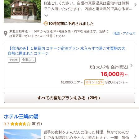
お過ごしください。自慢の真湯温泉は宿泊中は無料
でご入浴いただけます。内湯と露天風呂で異なる泉
質を、存分にお楽しみください。
10時間前に予約されました
東北自動車道・一関ICから国道342号線を西へ約30分進みます。近隣に
地図・アクセス
は商店等ございませんので注意ください
【宿泊のみ】１棟貸切 コテージ宿泊プラン 水入らずで過ごす栗駒の大
自然に囲まれたコテージ
その他
食事なし
1泊
大人2名
合計(税込)
16,000
円～
320
2
ポイント
%
16,000
スコア～
ポイント～
すべての宿泊プランをみる（20件）
ホテル三嶋の湯
(51件)
3.7
岩手の食材をふんだんに使った料理、静かでのんび
りできる環境に心身ともに癒されます。一関、気仙