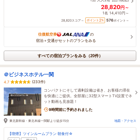
28,820
円～
1名
14,410円～
576
2
ポイント
%
28,820
スコア～
ポイント～
往復航空券
の
宿泊＋交通がセットのプランをみる
すべての宿泊プランをみる（20件）
＠ビジネスホテル一関
(233件)
4.7
コンパクトにそして過剰設備は省き、お客様の滞在
を快適にご提供。全部屋に32型スマートTV設置でネ
ット動画も見放題！
9時間前に予約されました
東北新幹線・東北本線一関駅より徒歩15分
地図・アクセス
【喫煙】ツインルームプラン 朝食付☆