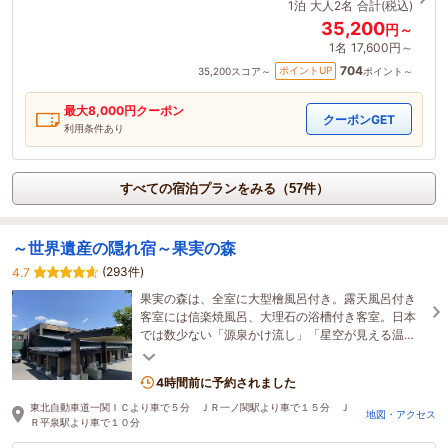
1泊
大人2名
合計(税込)
35,200
円～
1名
17,600円～
704
ポイントUP
35,200
スコア～
ポイント～
最大
8,000
円クーポン
クーポンGET
利用条件あり
すべての宿泊プランをみる（57件）
～世界遺産の隠れ宿～果実の森
(293件)
4.7
果実の森は、全室に大型檜風呂付き。露天風呂付き
客室には信楽焼風呂、大理石の浴槽付き客室。日本
では数少ない「源泉かけ流し」「星空が見える温
泉」。現実を忘れさせてくれるようなひととき ...
4時間前に予約されました
東北自動車道一関ＩＣより車で５分 ＪＲ一ノ関駅より車で１５分 Ｊ
地図・アクセス
Ｒ平泉駅より車で１０分