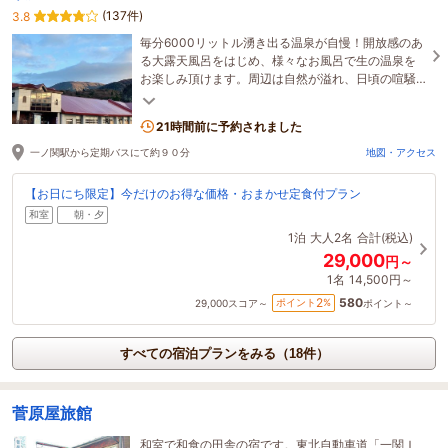
(137件)
3.8
毎分6000リットル湧き出る温泉が自慢！開放感のあ
る大露天風呂をはじめ、様々なお風呂で生の温泉を
お楽しみ頂けます。周辺は自然が溢れ、日頃の喧騒
を離れてお寛ぎ頂けます。登山等の拠点にも最適！
21時間前に予約されました
一ノ関駅から定期バスにて約９０分
地図・アクセス
【お日にち限定】今だけのお得な価格・おまかせ定食付プラン
和室
朝・夕
1泊
大人2名
合計(税込)
29,000
円～
1名
14,500円～
580
2
ポイント
%
29,000
スコア～
ポイント～
すべての宿泊プランをみる（18件）
菅原屋旅館
和室で和食の田舎の宿です。東北自動車道「一関Ｉ