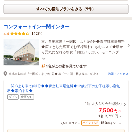
すべての宿泊プランをみる（9件）
コンフォートイン一関インター
(142件)
4.4
東北自動車道「一関IC」より約1分◆青空駐車場無料
◆広々とした客室でお子様連れにもおススメ◆朝か
ら元気になれる朝食「お腹いっぱい」モーニング
◆12歳まで添い寝無料
1名がこの宿を見ています
20分前に予約されました
東北自動車道「一関IC」より約1分◆JR「一ノ関」駅より車で約8分
地図・アクセス
一関ICより車で約1分◆◆青空駐車場無料◆12歳以下のお子様添い寝無
料◆素泊まり◆
ダブル
食事なし
1泊
大人2名
合計(税込)
7,500
円～
1名
3,750円～
150
ポイントUP
7,500
スコア～
ポイント～