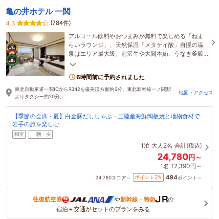
亀の井ホテル 一関
(784件)
4.3
アルコール飲料やおつまみが無料で楽しめる「ねま
らいラウンジ」、天然保湿「メタケイ酸」自慢の温
泉はエリア最大級。前沢牛や大間本鮪、うなぎ釜飯
に気仙沼産フカヒレなど料理押し。土曜は郷土イベ
ント開催
6時間前に予約されました
東北自動車道一関ICからR342を厳美渓方面約5分。東北新幹線一ノ関駅
地図・アクセス
よりタクシー約20分。
【季節の会席・夏】白金豚だししゃぶ・三陸産海鮮陶板焼と地物食材で
岩手の旅を楽しむ
和室
朝・夕
1泊
大人2名
合計(税込)
24,780
円～
1名
12,390円～
494
2
ポイント
%
24,780
スコア～
ポイント～
往復航空券
や
新幹線・特急
の
宿泊＋交通がセットのプランをみる