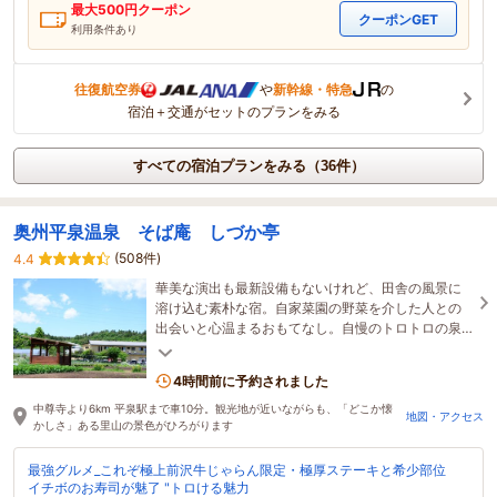
最大
500
円クーポン
クーポンGET
利用条件あり
往復航空券
や
新幹線・特急
の
宿泊＋交通がセットのプランをみる
すべての宿泊プランをみる（36件）
奥州平泉温泉 そば庵 しづか亭
(508件)
4.4
華美な演出も最新設備もないけれど、田舎の風景に
溶け込む素朴な宿。自家菜園の野菜を介した人との
出会いと心温まるおもてなし。自慢のトロトロの泉
質でお肌スベスベ。ここでしか味わえない癒しのひ
ととき
4時間前に予約されました
中尊寺より6km 平泉駅まで車10分。観光地が近いながらも、「どこか懐
地図・アクセス
かしさ」ある里山の景色がひろがります
最強グルメ_これぞ極上前沢牛じゃらん限定・極厚ステーキと希少部位
イチボのお寿司が魅了 "トロける魅力