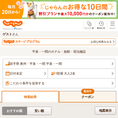
じゃらん
ゲスト
さん
お得な特典をみる
平泉・一関のホテル・旅館・宿泊施設
岩手県 奥州・平泉・一関 平泉・一関
日付未定
1部屋 大人2名
こだわり条件を追加する
検索結果
クーポン
地図表示
おすすめ順
安い順