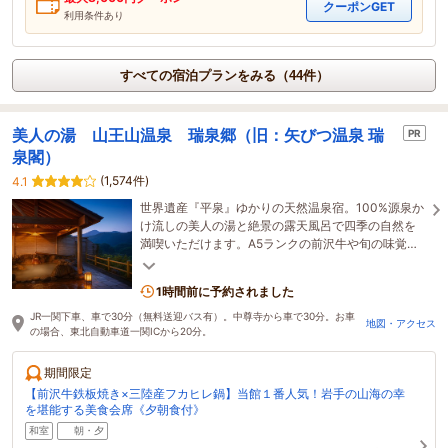
クーポンGET
利用条件あり
すべての宿泊プランをみる（44件）
美人の湯 山王山温泉 瑞泉郷（旧：矢びつ温泉 瑞
PR
泉閣）
(1,574件)
4.1
世界遺産『平泉』ゆかりの天然温泉宿。100%源泉か
け流しの美人の湯と絶景の露天風呂で四季の自然を
満喫いただけます。A5ランクの前沢牛や旬の味覚を
味わいながら、時を忘れる贅沢なひとときを。
1時間前に予約されました
JR一関下車、車で30分（無料送迎バス有）。中尊寺から車で30分。お車
地図・アクセス
の場合、東北自動車道一関ICから20分。
期間限定
【前沢牛鉄板焼き×三陸産フカヒレ鍋】当館１番人気！岩手の山海の幸
を堪能する美食会席《夕朝食付》
和室
朝・夕