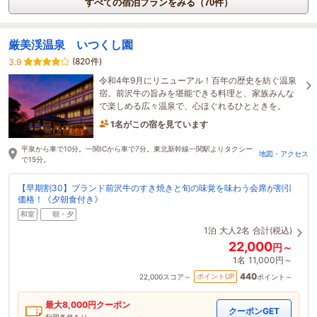
すべての宿泊プランをみる（70件）
厳美渓温泉 いつくし園
(820件)
3.9
令和4年9月にリニューアル！百年の歴史を紡ぐ温泉
宿。前沢牛の旨みを堪能できる料理と、家族みんな
で楽しめる広々温泉で、心ほぐれるひとときを。
1名がこの宿を見ています
10時間前に予約されました
平泉から車で10分。一関ICから車で7分。東北新幹線一関駅よりタクシー
地図・アクセス
で15分。
【早期割30】ブランド前沢牛のすき焼きと旬の味覚を味わう会席が割引
価格！《夕朝食付き》
和室
朝・夕
1泊
大人2名
合計(税込)
22,000
円～
1名
11,000円～
440
ポイントUP
22,000
スコア～
ポイント～
最大
8,000
円クーポン
クーポンGET
利用条件あり