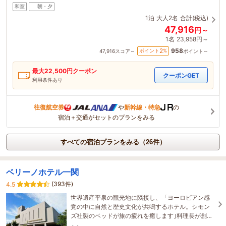
和室
朝・夕
1泊
大人2名
合計(税込)
47,916
円～
1名
23,958円～
958
2
ポイント
%
47,916
スコア～
ポイント～
最大
22,500
円クーポン
クーポンGET
利用条件あり
往復航空券
や
新幹線・特急
の
宿泊＋交通がセットのプランをみる
すべての宿泊プランをみる（26件）
ベリーノホテル一関
(393件)
4.5
世界遺産平泉の観光地に隣接し、「ヨーロピアン感
覚の中に自然と歴史文化が共鳴するホテル。シモン
ズ社製のベッドが旅の疲れを癒します｣料理長が創作
する至福の料理が魅力のホテルである。