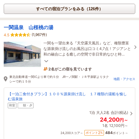
すべての宿泊プランをみる（126件）
一関温泉 山桜桃の湯
(1,967件)
4.5
一関を一望出来る『天空露天風呂』など、種類豊富
な源泉掛け流しのお風呂は口コミ4,7点！アジアンと
和の融合による癒しの空間で非日常的なひと時
を・・平泉世界文化遺産へ車で約10分とアクセス良
好◎
2名がこの宿を見ています
4時間前に予約されました
東北自動車道一関ICより車で約５分 JR一ノ関駅・ＪＲ平泉駅よりタク
地図・アクセス
シーで約１５分
【一泊二食付きプラン】１００％源泉掛け流し １７種類の湯船を愉し
む温泉旅
和室
朝・夕
1泊
大人2名
合計(税込)
24,200
円～
1名
12,100円～
484
2
ポイント
%
24,200
スコア～
ポイント～