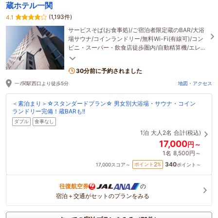
蔵ホテル一関
(1,193件)
4.1
サービスそば(お食事処)/ご宿泊者限定蔵のBAR/大浴
場サウナ/コインランドリー/無料Wi-Fi(有線可)/コン
ビニ・スーパー・飲食店徒歩圏内/自動精算機/エレベ
ーター2基搭載/専用駐車場１～４(有料)
30分前に予約されました
一ﾉ関駅西口より徒歩5分
地図・アクセス
＜素泊まり＞☆スタンダードプラン☆ 男女別大浴場・サウナ・コイン
ランドリー完備！蔵BARも!!
ダブル
食事なし
1泊
大人2名
合計(税込)
17,000
円～
1名
8,500円～
340
2
ポイント
%
17,000
スコア～
ポイント～
往復航空券
の
宿泊＋交通がセットのプランをみる