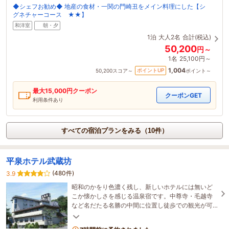
◆シェフお勧め◆ 地産の食材・一関の門崎丑をメイン料理にした【シ
グネチャーコース ★★】
和洋室
朝・夕
1泊
大人2名
合計(税込)
50,200
円～
1名
25,100円～
1,004
ポイントUP
50,200
スコア～
ポイント～
最大
15,000
円クーポン
クーポンGET
利用条件あり
すべての宿泊プランをみる（10件）
平泉ホテル武蔵坊
(480件)
3.9
昭和のかをり色濃く残し、新しいホテルには無いど
こか懐かしさを感じる温泉宿です。中尊寺・毛越寺
など名だたる名勝の中間に位置し徒歩での観光が可
能。平泉前沢ICより車で5分とアクセスも良い。