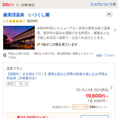
30
スコアについて
軒中
1
～
30
軒表示
厳美渓温泉 いつくし園
PR
(820件)
3.9
令和4年9月にリニューアル！百年の歴史を紡ぐ温泉
宿。前沢牛の旨みを堪能できる料理と、家族みんな
で楽しめる広々温泉で、心ほぐれるひとときを。
1名がこの宿を見ています
10時間前に予約されました
平泉から車で10分。一関ICから車で7分。東北新幹線一関駅よりタクシー
地図・アクセス
で15分。
注目プラン
【国産牛｜すき焼きプラン】濃厚な旨みと四季の味覚を愉しむお手軽な
和会席《夕朝食付き》
和室
朝・夕
1泊
大人2名
合計(税込)
19,800
円～
1名
9,900円～
396
ポイントUP
19,800
スコア～
ポイント～
最大
8,000
円クーポン