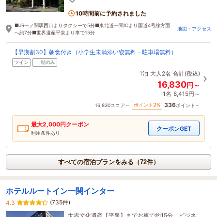
10時間前に予約されました
■JR一ノ関駅西口よりタクシーで5分■東北道一関ICより国道4号線方面
地図・アクセス
へ約7分■世界遺産平泉より車で15分
【早期割30】朝食付き（小学生未満添い寝無料・駐車場無料）
ツイン
朝のみ
1泊
大人2名
合計(税込)
16,830
円～
1名
8,415円～
336
2
ポイント
%
16,830
スコア～
ポイント～
最大
2,000
円クーポン
クーポンGET
利用条件あり
すべての宿泊プランをみる（72件）
ホテルルートイン一関インター
(735件)
4.3
世界文化遺産【平泉】までお車で約15分。ビジネ