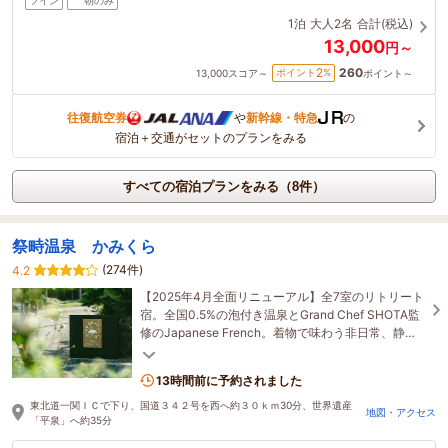
ツイン
朝のみ
1泊
大人2名
合計(税込)
13,000
円～
260
2
ポイント
%
13,000
スコア～
ポイント～
往復航空券
や
新幹線・特急
の
宿泊＋交通がセットのプランをみる
すべての宿泊プランをみる（8件）
祭畤温泉 かみくら
(274件)
4.2
【2025年4月全面リニューアル】全7室のリトリート
宿。全国0.5%の泡付き温泉とGrand Chef SHOTA監
修のJapanese French。着物で味わう非日常、静寂
の中で自分を取り戻すひとときを。
13時間前に予約されました
東北道一関ＩＣで下り、国道３４２号を西へ約３０ｋｍ30分、世界遺産
地図・アクセス
「平泉」へ約35分