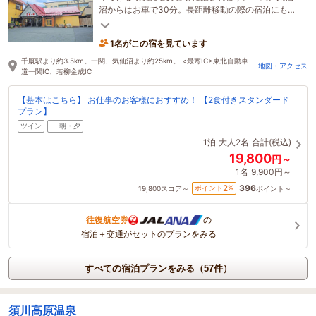
沼からはお車で30分。長距離移動の際の宿泊にも便
利な立地です。
1名がこの宿を見ています
千厩駅より約3.5km。一関、気仙沼より約25km。 <最寄IC>東北自動車
地図・アクセス
道一関IC、若柳金成IC
【基本はこちら】 お仕事のお客様におすすめ！ 【2食付きスタンダード
プラン】
ツイン
朝・夕
1泊
大人2名
合計(税込)
19,800
円～
1名
9,900円～
396
2
ポイント
%
19,800
スコア～
ポイント～
往復航空券
の
宿泊＋交通がセットのプランをみる
すべての宿泊プランをみる（57件）
須川高原温泉