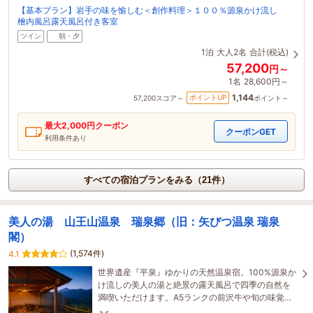
【基本プラン】岩手の味を愉しむ＜創作料理＞１００％源泉かけ流し
檜内風呂露天風呂付き客室
ツイン
朝・夕
1泊
大人2名
合計(税込)
57,200
円～
1名
28,600円～
1,144
ポイントUP
57,200
スコア～
ポイント～
最大
2,000
円クーポン
クーポンGET
利用条件あり
すべての宿泊プランをみる（21件）
美人の湯 山王山温泉 瑞泉郷（旧：矢びつ温泉 瑞泉
閣）
(1,574件)
4.1
世界遺産『平泉』ゆかりの天然温泉宿。100%源泉か
け流しの美人の湯と絶景の露天風呂で四季の自然を
満喫いただけます。A5ランクの前沢牛や旬の味覚を
味わいながら、時を忘れる贅沢なひとときを。