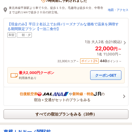
7時間前に予約されました
東北本線平泉駅より車で５分。徒歩１５分。毛越寺は徒歩６分、中尊寺
地図・アクセス
までは約１kmで徒歩２０分の好立地。
【現金のみ】平日２名以上でお得♪リーズナブルな価格で温泉を満喫す
る期間限定プラン【一泊二食付】
和室
朝・夕
1泊
大人2名
合計(税込)
22,000
円～
1名
11,000円～
440
2
ポイント
%
22,000
スコア～
ポイント～
最大
2,000
円クーポン
クーポンGET
利用条件あり
往復航空券
や
新幹線・特急
の
宿泊＋交通がセットのプランをみる
すべての宿泊プランをみる（10件）
東横ＩＮＮ一ノ関駅前