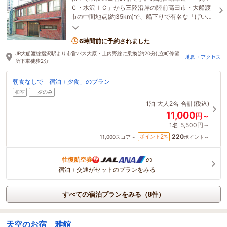
Ｃ・水沢ＩＣ」から三陸沿岸の陸前高田市・大船渡
市の中間地点(約35km)で、船下りで有名な「げいび
渓」から東へ16kmの位置です。全室インターネット
に接続可
6時間前に予約されました
JR大船渡線摺沢駅より市営バス大原・上内野線に乗換(約20分),立町停留
地図・アクセス
所下車徒歩2分
朝食なしで「宿泊＋夕食」のプラン
和室
夕のみ
1泊
大人2名
合計(税込)
11,000
円～
1名
5,500円～
220
2
ポイント
%
11,000
スコア～
ポイント～
往復航空券
の
宿泊＋交通がセットのプランをみる
すべての宿泊プランをみる（8件）
天空のお宿 雅館