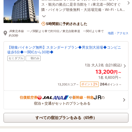
ス・観光の拠点に是非当館を！♪東北道一関ICすぐ
隣・バイキング朝食無料・大浴場完備・Wi-Fi・LAN
完備♪
5時間前に予約されました
JR東北本線 一ノ関駅より車で約10分／東北自動車道 一関ICより車で
地図・アクセス
約30秒
【朝食バイキング無料】スタンダードプラン◆男女別大浴場◆コンビニ
徒歩5分◆一関ICから30秒◆
セミダブル
朝のみ
1泊
大人2名
合計(税込)
13,200
円～
1名
6,600円～
264
2
ポイント
%
13,200
スコア～
ポイント～
往復航空券
や
新幹線・特急
の
宿泊＋交通がセットのプランをみる
すべての宿泊プランをみる（65件）