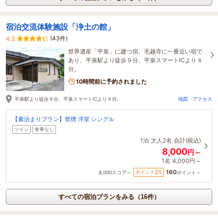
宿泊交流体験施設「浄土の館」
(43件)
4.3
世界遺産「平泉」に建つ宿。毛越寺に一番近い宿で
あり、平泉駅より徒歩９分。平泉スマートICより４
分。
10時間前に予約されました
平泉駅より徒歩９分。平泉スマートICより４分。
地図・アクセス
【素泊まりプラン】禁煙 洋室 シングル
ツイン
食事なし
1泊
大人2名
合計(税込)
8,000
円～
1名
4,000円～
160
2
ポイント
%
8,000
スコア～
ポイント～
すべての宿泊プランをみる（16件）