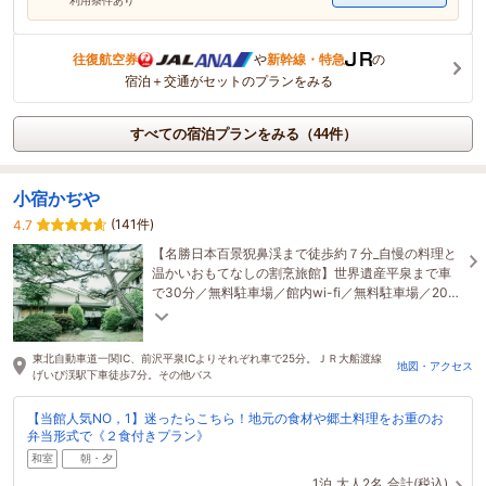
往復航空券
や
新幹線・特急
の
宿泊＋交通がセットのプランをみる
すべての宿泊プランをみる（44件）
小宿かぢや
(141件)
4.7
【名勝日本百景猊鼻渓まで徒歩約７分_自慢の料理と
温かいおもてなしの割烹旅館】世界遺産平泉まで車
で30分／無料駐車場／館内wi-fi／無料駐車場／200
年以上続く小さなお宿
東北自動車道一関IC、前沢平泉ICよりそれぞれ車で25分。ＪＲ大船渡線
地図・アクセス
げいび渓駅下車徒歩7分。その他バス
【当館人気NO，1】迷ったらこちら！地元の食材や郷土料理をお重のお
弁当形式で《２食付きプラン》
和室
朝・夕
1泊
大人2名
合計(税込)