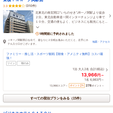
(310件)
3.9
北東北の南玄関口”いちのせき”JR一ノ関駅より徒歩
２分。東北自動車道一関インターチェンジより車で
１０分。交通の便もよく、ビジネスにも観光にもと
ても便利な立地です。
1時間前に予約されました
ＪＲ一ノ関駅西口を出て、道なりに２分程お進みいただくと、左手にホ
地図・アクセス
テル入り口がございます。
ファミリー・推し活・スポーツ観戦【朝食・アメニティ無料】コスパ最
強！
ツイン
朝のみ
1泊
大人2名
合計(税込)
13,966
円～
1名
6,983円～
278
2
ポイント
%
13,966
スコア～
ポイント～
すべての宿泊プランをみる（15件）