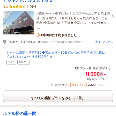
ビジネスホテルＳＡＴＯＵ
(40件)
4.3
一関駅からお車で約5分！人気の平泉エリアまでは15
分！好立地でビジネスはもちろん観光にもとっても
便利♪全室無料Wi-Fi完備★全室バス･トイレ付★夕食
も朝食も嬉しい手作り◎電子マネーも使用可！
4時間前に予約されました
一関駅からお車で約5分（徒歩15分）／ 一関ICからお車で約8分
地図・アクセス
じゃらん限定≪早期割30◆素泊まり≫30日前からの早期予約でお得に
泊まれる！おひとり様800円引き
ツイン
食事なし
1泊
大人2名
合計(税込)
11,600
円～
1名
5,800円～
232
2
ポイント
%
11,600
スコア～
ポイント～
すべての宿泊プランをみる（16件）
ホテル松の薫一関