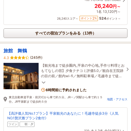
26,240
円～
1名
13,120円～
524
2
ポイント
%
26,240
スコア～
ポイント～
すべての宿泊プランをみる（13件）
旅館 舞鶴
(245件)
4.3
【観光地まで徒歩圏内_平泉の中心地_手作り料理とお
もてなしの宿】夕食クチコミ評価5.0／観自在王院跡
の目の前／館内wi-fi／無料駐車場／毛越寺まで徒歩
３分／中尊寺まで徒歩１２分／平泉駅まで徒歩８分
6時間前に予約されました
東北自動車道平泉・前沢ICから車で約５分。JR一ノ関駅から車で約１５
地図・アクセス
分。JR平泉駅まで徒歩約５分
【高評価人気No.1プラン】平泉観光のあなたに！毛越寺徒歩3分《人気
NO.1贅沢雅プラン2食付》
ツイン
朝・夕
1泊
大人2名
合計(税込)